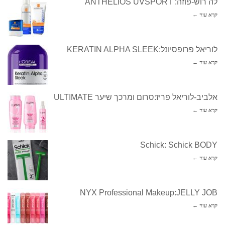
לה רוש-פוזה: ANTHELIOS UVSPORT
קרא עוד ←
לוריאל פרופסיונל:KERATIN ALPHA SLEEK
קרא עוד ←
אלביב-לוריאל פריז:סרום ומרכך שיער ULTIMATE
קרא עוד ←
Schick: Schick BODY
קרא עוד ←
NYX Professional Makeup:JELLY JOB
קרא עוד ←