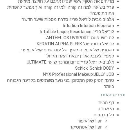
מריחים את הסוף: 46% יפסלו אתכם על חולצה מיוזעת
פריז בשיער: למה זה קורה, למי זה קורה ואיך אפשר להפחית
את התופעה?
אלביב מבית לוריאל פריז: סדרת מסכות שיער חדשה
Intuition:Intuition Blossom
לוריאל פריז: Infallible Laque Resistance
לה רוש-פוזה: ANTHELIOS UVSPORT
לוריאל פרופסיונל:KERATIN ALPHA SLEEK
דוגמנית של אבא: המהפך של עונג שחף אצל אבא ירין
קמפיין לענבל אלדן יוצאת 'האח הגדול'
אלביב-לוריאל פריז:סרום ומרכך שיער ULTIMATE
Schick: Schick BODY
NYX Professional Makeup:JELLY JOB
טרנד הטיק טוק המסוכן: בני נוער משתזפים בקרינה הגבוהה
ביותר
תפריט האתר
דף הבית
מי אנחנו
כל הכתבות
יופי! של איפור
יופי! של אסתטיקה