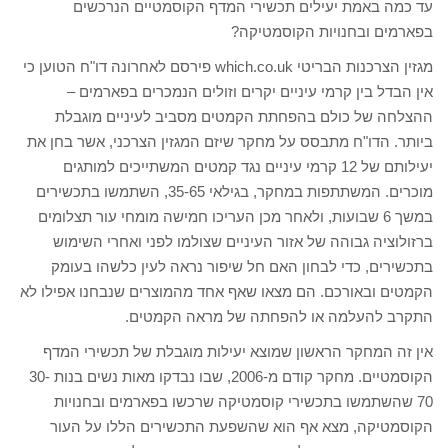
עד כמה באמת יעילים תכשירי המדף הקוסמטיים הנרכשים
בפארמים ובחנויות הקוסמטיקה?
מגזין הצרכנות הבריטי which.co.uk פירסם לאחרונה דו"ח הטוען כי
אין הבדל בין קרמי עיניים יקרים וזולים הנמכרים בפארמים –
ההצלחה של כולם בהפחתת הקמטים מסביב לעיניים מוגבלת
ביותר. הדו"ח מתבסס על מחקר שיזם המגזין הצרכני, אשר בחן את
יעילותם של 12 קרמי עיניים נגד קמטים המשתייכים למותגים
מוכרים. המשתתפות במחקר, בגילאי 35-65, השתמשו בתכשירים
במשך 6 שבועות, ולאחר מכן העריכו חמישה מומחי עור תצלומים
ברזולוציה גבוהה של אזור העיניים שצולמו לפני ואחרי השימוש
בתכשירים, כדי לבחון האם חל שיפור נראה לעין כלשהו בעומק
הקמטים ובאורכם. הם מצאו שאף אחד מהמוצרים שנבחנו אפילו לא
התקרב להעלמה או להפחתה של מראה הקמטים.
אין זה המחקר הראשון שמוצא יעילות מוגבלת של תכשירי המדף
הקוסמטיים. מחקר קודם מ-2006, שבו נבדקו מאות נשים בנות 30-
70 שהשתמשו בתכשירי קוסמטיקה שרכשו בפארמים ובחנויות
הקוסמטיקה, מצא אף הוא שהשפעת התכשירים הללו על העור