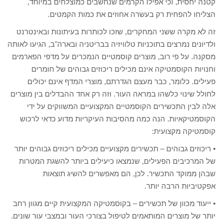
קטנה יחסית, וכי אפילו הקרמים שנחשבים כמוצלחים במיוחד,
הצליחו להפחית רק בעשרה אחוזים את כמות הקמטים.
זה לא מקרה ששני המחקרים, שזכו לכותרות בעיתונות ובאינטרנט
ולדיונים נמרצים בתוכניות טלוויזיה בבריטניה ובארה"ב, הגיעו לאותה
מסקנה. על פי רוב, מוצרים קוסמטיים הנמכרים על מדפי הפארמים
וחנויות הקוסמטיקה אינם מכילים ריכוזים גבוהים של חומרים
פעילים. כלומר, כבר מעצם הגדרתם, מוצרי המדף אינם יכולים
לחולל שינוי כלשהו במראה העור. וזה רק אחד ההבדלים בין מוצרים
אלה לבין התכשירים הקוסמטיים המקצועיים המשווקים על ידי
הקוסמטיקאיות. הנה כמה מהסיבות העיקריות מדוע כדאי לרכוש
קוסמטיקה מקצועית:
• ריכוזים גבוהים – תכשירים מקצועיים מכילים ריכוזים גבוהים יותר
של המרכיבים הפעילים, שנמצאו כיעילים ביותר להשגת המטרות
שבהן ממוקד התכשיר. לכן, הם מאפשרים להשיג תוצאות
אפקטיביות הרבה יותר.
• ייעוד מכוון של תכשירים – בקוסמטיקה המקצועית קיים מגוון רחב
יותר של מוצרים המותאמים לטיפול בצורכי העור ובמצבי עור שונים.