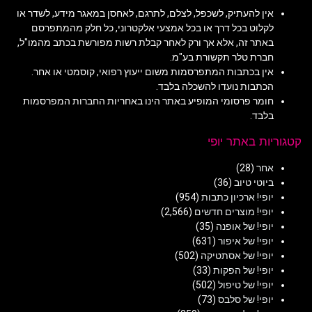
אין להעתיק, לשכפל, לצלם, לתרגם, לאחסן במאגר מידע, לשדר או
לקלוט בכל דרך או בכל אמצעי אלקטרוני, כל חלק מהמתפרסם
באתר זה, אלא אך ורק לאחר קבלת רשות מפורשת בכתב מהמו"ל,
חברת טלר תקשורת בע"מ.
אין בכתבות המתפרסמות משום ייעוץ רפואי, קוסמטי או אחר.
הכתבות נועדו להשכלה בלבד.
חומר פרסומי המופיע באתר הינו באחריות החברות המפרסמות
בלבד.
קטגוריות באתר יופי
אחר
(28)
ביוטי טיוב
(36)
יופי! ארכיון כתבות
(954)
יופי! מוצרים חדשים
(2,566)
יופי! של אופנה
(35)
יופי! של איפור
(631)
יופי! של אסתטיקה
(502)
יופי! של הפקות
(33)
יופי! של טיפול
(502)
יופי! של סלבס
(73)