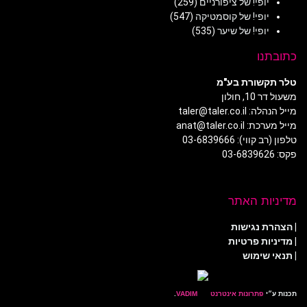
יופי! של ציפורניים
(259)
יופי! של קוסמטיקה
(547)
יופי! של שיער
(535)
כתובתנו
טלר תקשורת בע"מ
משעול דר 10, חולון
מייל הנהלה: taler@taler.co.il
מייל מערכת: anat@taler.co.il
טלפון (רב קווי): 03-6839666
פקס: 03-6839626
מדיניות האתר
|
הצהרת נגישות
|
מדיניות פרטיות
| תנאי שימוש
תכנות ע״י
פתרונות אינטרנט
.