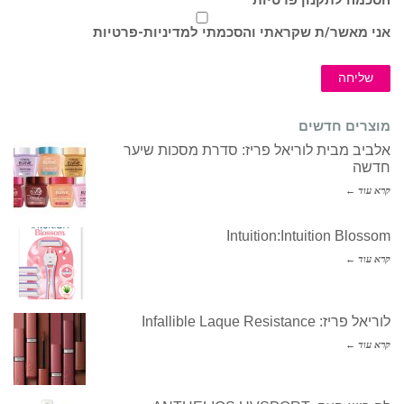
הסכמה לתקנון פרטיות
אני מאשר/ת שקראתי והסכמתי ל
מדיניות-פרטיות
שליחה
מוצרים חדשים
אלביב מבית לוריאל פריז: סדרת מסכות שיער
חדשה
קרא עוד ←
Intuition:Intuition Blossom
קרא עוד ←
לוריאל פריז: Infallible Laque Resistance
קרא עוד ←