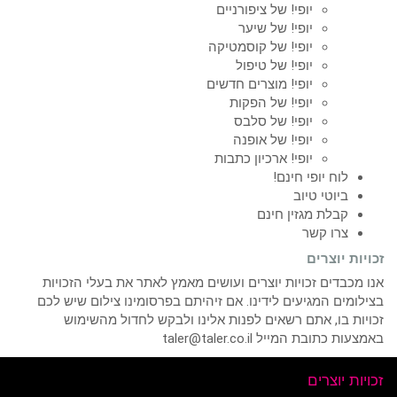
יופי! של ציפורניים
יופי! של שיער
יופי! של קוסמטיקה
יופי! של טיפול
יופי! מוצרים חדשים
יופי! של הפקות
יופי! של סלבס
יופי! של אופנה
יופי! ארכיון כתבות
לוח יופי חינם!
ביוטי טיוב
קבלת מגזין חינם
צרו קשר
זכויות יוצרים
אנו מכבדים זכויות יוצרים ועושים מאמץ לאתר את בעלי הזכויות
בצילומים המגיעים לידינו. אם זיהיתם בפרסומינו צילום שיש לכם
זכויות בו, אתם רשאים לפנות אלינו ולבקש לחדול מהשימוש
באמצעות כתובת המייל taler@taler.co.il
זכויות יוצרים