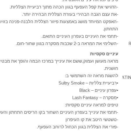
-הדגישי את קפל העפעף בגוון הכהה מתוך רביעיית הצלליות.
-את עצם הגבה הבהירי בעזרת הצללית הבהירה יותר.
-האפקט המיוחד מושג באמצעות פיזור הצללית הלבנה-פנינה בזויות
התחתון.
-תחמי את העיניים בעפרון העיניים התואם.
-השלימי את המראה ב-2 שכבות מסקרה בגוון שחור-חום.
עיניים סקסיות
מראה מעושן ועמוק,ששם את עינייך במרכז הבמה והופך את מבטייך
חושנית.
להשגת מראה זה השתמשי ב:
•רביעיית צלליות – Sultry Smoke
•עפרון עיניים – Black
•מסקרה – Lash Fantasy
טיפים למראה עיניים סקסיות:
-תחמי את עינייך בעפרון העיניים השחור בקו הריסים התחתון והעלי
-טשטשי היטב את קו העיפרון
-פזרי את הצללית בגוון הכחול לרוחב העפעף.