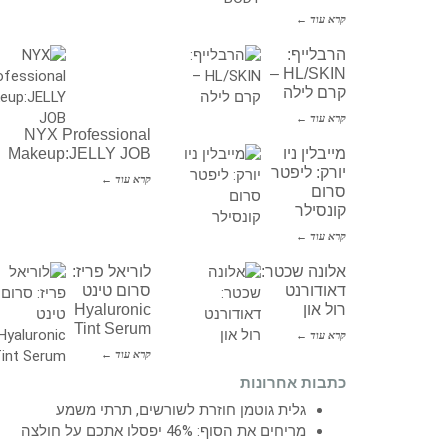
קרא עוד ←
הרבלייף:
HL/SKIN –
קרם לילה
קרא עוד ←
NYX Professional
מייבלין ניו
Makeup:JELLY JOB
יורק: ליפטר
קרא עוד ←
סרום
קונסילר
קרא עוד ←
אלונה שכטר:
לוריאל פריז:
דאודורנט
סרום טינט
רול און
Hyaluronic
Tint Serum
קרא עוד ←
קרא עוד ←
כתבות אחרונות
גלית גוטמן חוזרת לשורשים, תרתי משמע
מריחים את הסוף: 46% יפסלו אתכם על חולצה