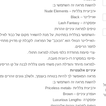
להשגת מראה זה השתמשי ב:
•רביעיית צלליות – Nude Elements
•אייליינר – Black
•מסקרה – Lash Fantasy
טיפים למראה עיניים זוהרות:
-השתמשי בצללית במתינות, על מנת להשאיר מקום של כבוד לאיליי
-האייליינר הנוזלי הוא "הכוכב" של המראה: לקבלת קו מדויק מתחי
לתפר הריסים.
-צרי סיומת מחודדת כלפי מעלה למראה חתולי.
-סיימי במסקרה דו-כיוונית מעבה.
-למראה מיוחד והגדלת העין משחי מעט צללית לבנה על קו הריסים
עיניים אלגנטיות
מראה המאפשר לך להיות בטוחה בעצמך, ולשלב גוונים זוהרים ומאי
להשגת מראה זה השתמשי ב:
•רביעית צלליות -Priceless metals
•עפרון עיניים – Brown
•מסקרה -Luxurious Lengths
טיפים למראה עיניים אלגנטיות: