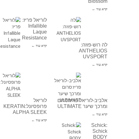
Blossom
קרא עוד ←
לוריאל פריז:
Infallible
Laque
Resistance
לה רוש-פוזה:
קרא עוד ←
ANTHELIOS
UVSPORT
קרא עוד ←
אלביב-לוריאל פריז:סרום
לוריאל
ומרכך שיער ULTIMATE
פרופסיונל:KERATIN
ALPHA SLEEK
קרא עוד ←
קרא עוד ←
Schick:
Schick
BODY