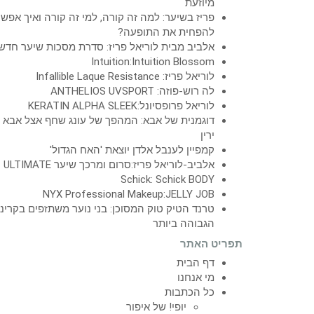
מיוזעת
פריז בשיער: למה זה קורה, למי זה קורה ואיך אפש
להפחית את התופעה?
אלביב מבית לוריאל פריז: סדרת מסכות שיער חדש
Intuition:Intuition Blossom
לוריאל פריז: Infallible Laque Resistance
לה רוש-פוזה: ANTHELIOS UVSPORT
לוריאל פרופסיונל:KERATIN ALPHA SLEEK
דוגמנית של אבא: המהפך של עונג שחף אצל אבא
ירין
קמפיין לענבל אלדן יוצאת 'האח הגדול'
אלביב-לוריאל פריז:סרום ומרכך שיער ULTIMATE
Schick: Schick BODY
NYX Professional Makeup:JELLY JOB
טרנד הטיק טוק המסוכן: בני נוער משתזפים בקרינ
הגבוהה ביותר
תפריט האתר
דף הבית
מי אנחנו
כל הכתבות
יופי! של איפור