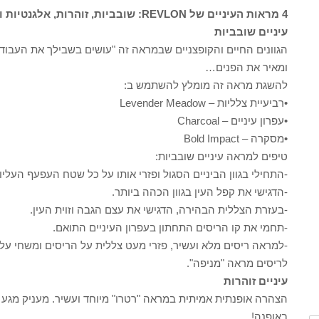
4 מראות העיניים של REVLON: שובביות, זוהרות, אלגנטיות וסקסיות
עיניים שובביות
הגוונים החיים והקופצניים שבמראה זה "עושים בשבילך את העבודה
ומאיר את הפנים…
להשגת מראה זה מומלץ להשתמש ב:
•רביעיית צלליות – Levender Meadow
•עפרון עיניים – Charcoal
•מסקרה – Bold Impact
טיפים למראה עיניים שובביות:
-התחילי בגוון הביניים הסגול ופזרי אותו על כל שטח העפעף העליון
-הדגישי את קפל העין בגוון הכהה ביותר.
-בעזרת הצללית הבהירה, הדגישי את עצם הגבה וזוית העין.
-תחמי את קו הריסים התחתון בעפרון העיניים התואם.
-למראה ריסים מלא ועשיר, פזרי מעט צללית על הריסים ומשחי ע
לריסים מראה "מניפה".
עיניים זוהרות
הצהרה אופנתית אמיתית במראה "רטרו" מיוחד ועשיר. מעניק מגע הו
באופנה!