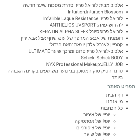
אלביב מבית לוריאל פריז: סדרת מסכות שיער חדשה
Intuition:Intuition Blossom
לוריאל פריז: Infallible Laque Resistance
לה רוש-פוזה: ANTHELIOS UVSPORT
לוריאל פרופסיונל:KERATIN ALPHA SLEEK
דוגמנית של אבא: המהפך של עונג שחף אצל אבא ירין
קמפיין לענבל אלדן יוצאת 'האח הגדול'
אלביב-לוריאל פריז:סרום ומרכך שיער ULTIMATE
Schick: Schick BODY
NYX Professional Makeup:JELLY JOB
טרנד הטיק טוק המסוכן: בני נוער משתזפים בקרינה הגבוהה
ביותר
תפריט האתר
דף הבית
מי אנחנו
כל הכתבות
יופי! של איפור
יופי! של אסתטיקה
יופי! של ציפורניים
יופי! של שיער