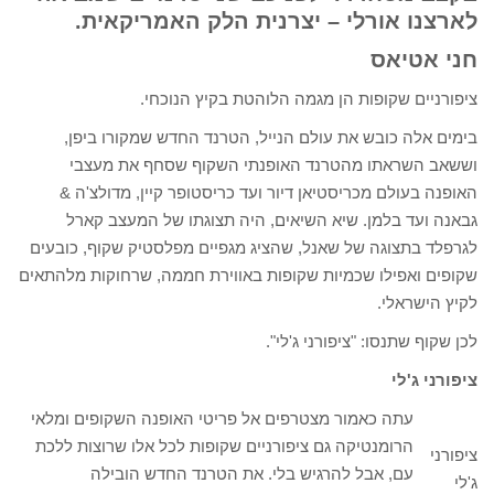
לארצנו אורלי – יצרנית הלק האמריקאית.
חני אטיאס
ציפורניים שקופות הן מגמה הלוהטת בקיץ הנוכחי.
בימים אלה כובש את עולם הנייל, הטרנד החדש שמקורו ביפן,
וששאב השראתו מהטרנד האופנתי השקוף שסחף את מעצבי
האופנה בעולם מכריסטיאן דיור ועד כריסטופר קיין, מדולצ'ה &
גבאנה ועד בלמן. שיא השיאים, היה תצוגתו של המעצב קארל
לגרפלד בתצוגה של שאנל, שהציג מגפיים מפלסטיק שקוף, כובעים
שקופים ואפילו שכמיות שקופות באווירת חממה, שרחוקות מלהתאים
לקיץ הישראלי.
לכן שקוף שתנסו: "ציפורני ג'לי".
ציפורני ג'לי
עתה כאמור מצטרפים אל פריטי האופנה השקופים ומלאי
הרומנטיקה גם ציפורניים שקופות לכל אלו שרוצות ללכת
ציפורני
עם, אבל להרגיש בלי. את הטרנד החדש הובילה
ג'לי