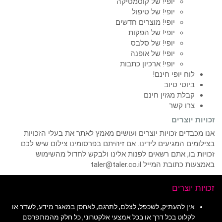
יופי! של קוסמטיקה
יופי! של טיפול
יופי! מוצרים חדשים
יופי! של הפקות
יופי! של סלבס
יופי! של אופנה
יופי! ארכיון כתבות
לוח יופי חינם!
ביוטי טיוב
קבלת מגזין חינם
צרו קשר
זכויות יוצרים
אנו מכבדים זכויות יוצרים ועושים מאמץ לאתר את בעלי הזכויות
בצילומים המגיעים לידינו. אם זיהיתם בפרסומינו צילום שיש לכם
זכויות בו, אתם רשאים לפנות אלינו ולבקש לחדול מהשימוש
באמצעות כתובת המייל taler@taler.co.il
זכויות יוצרים
אין להעתיק, לשכפל, לצלם, לתרגם, לאחסן במאגר מידע, לשדר או
לקלוט בכל דרך או בכל אמצעי אלקטרוני, כל חלק מהמתפרסם