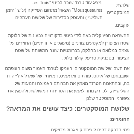
ומציג עוד טרנד שזכה לכינוי "Les Trois
שלושת
Mousquetaires" השאול מתחום הפיזיקה (ע"ש "הזמן
המוסקטרים
השלישי") והעוסק בסדירות של שלושה העתקים
עוקבים.
ההשראה הפיזיקלית באה לידי ביטוי בדקורציה צבעונית של חלוקת
שטח הציפורן למקטעים צורניים (מעוגלים או זוויתיים) החוזרים על
עצמם במלואם או בחלקם, בכרומטיות שונה המשוחה על שטח
הציפורן בטכניקת טריפל קולור בלוק.
את השם 'שלושת המוסקטרים' העניקו לטרנד האמור משום חוצפתם
ושובבותם של אתוס, פורתוס ואראמיס, דמויותיו של שארל אוז'ייה דו
בה, ובהתאמה הטרנד מאמץ את חברותם האמיצה והנועזת של
השלישייה, ולכן רק נותר לאמץ את הסדירות המשולשת ולהפגין את
ציפורניי המוסקטר שלכן.
שלושת המוסקטרים: כיצד עושים את המראה?
החומרים:
פסי הדבקה דקים ליצירת קווי גבול מדויקים.