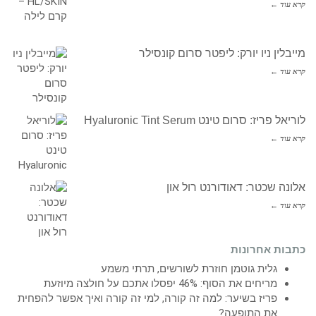
קרא עוד ←
מייבלין ניו יורק: ליפטר סרום קונסילר
קרא עוד ←
לוריאל פריז: סרום טינט Hyaluronic Tint Serum
קרא עוד ←
אלונה שכטר: דאודורנט רול און
קרא עוד ←
כתבות אחרונות
גלית גוטמן חוזרת לשורשים, תרתי משמע
מריחים את הסוף: 46% יפסלו אתכם על חולצה מיוזעת
פריז בשיער: למה זה קורה, למי זה קורה ואיך אפשר להפחית
את התופעה?