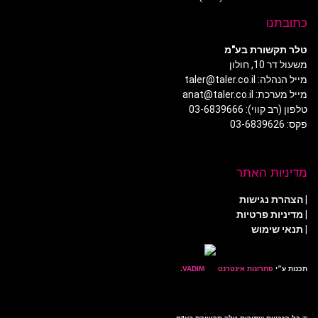
כתובתנו
טלר תקשורת בע"מ
משעול דר 10, חולון
מייל הנהלה: taler@taler.co.il
מייל מערכת: anat@taler.co.il
טלפון (רב קווי): 03-6839666
פקס: 03-6839626
מדיניות האתר
|
הצהרת נגישות
|
מדיניות פרטיות
| תנאי שימוש
תכנות ע״י
פתרונות אינטרנט
.