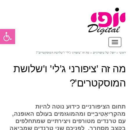
פתח סרגל
תפריט
ראשי
»
יופי! של ציפורניים
»
מה זה 'ציפורני ג'לי' ו'שלושת המוסקטרים'?
מה זה 'ציפורני ג'לי' ו'שלושת
המוסקטרים'?
תחום הציפורניים כידוע נוטה להיות
מהקְרִיאָטִיבִיִּים ומהמוגזמים בעולם האופנה,
עם טרנדים מטורפים ויצירתיים שמתחלפים
בקצב מסחרר. לפניכם שני טרנדים שמביאה