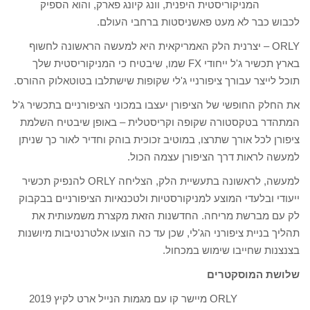
המניקוריסטית היפנית, וונג קיונג פארק, והוא הספיק
לכבוש כבר לא מעט פאשניסטות ברחבי העולם.
ORLY – יצרנית הלק האמריקאית היא למעשה הראשונה לחשוף
בארץ תכשיר ג'ל ייחודי FX שמו, שיבטיח כי המניקוריסטית שלך
תוכל לייצר עבורך ציפורניי ג'לי שקופות שישתלבו בטוטאלוק ההורס.
את החלק החופשי של הציפורן יעצבו במכוני הציפורניים בתכשיר ג'ל
המתהדר בטקסטורה שקופה וקריסטלית – באופן שיבטיח השלמת
ציפורן לכל אורך שתרצו, במוטיב זכוכית בוהק וחדיר לאור כך שניתן
למעשה לראות דרך הציפורן עצמה הכול.
למעשה, לראשונה בתעשיית הלק, הצליחה ORLY להנפיק תכשיר
ייעודי ובלעדי המוצע למניקורסטיות ולטכנאיות הציפורניים בבקבוק
לק עם מברשת מריחה. החדשנות הזאת מקצרת משמעותית את
תהליך בניית ציפורני הג'לי, שכן עד כה הוצעו אלטרנטיבות מיושנות
בצנצנות שחייבו שימוש במכחול.
שלושת המוסקטרים
ORLY מיישר קו עם מגמות הנייל ארט לקיץ 2019