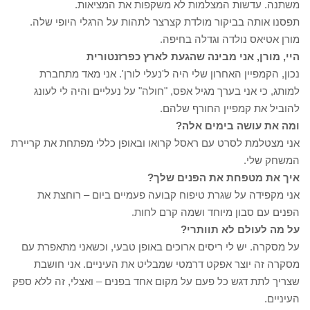
משתנה. עדשות המצלמות לא משקפות את המציאות.
תפסנו אותה בביקור מולדת קצרצר לתהות על הרגלי היופי שלה.
מורן אטיאס נולדה וגדלה בחיפה.
היי, מורן, אני מבינה שהגעת לארץ כפרזנטורית
נכון, הקמפיין האחרון שלי היה ל'נעלי לורן'. אני מאד מתחברת
למותג, כי אני בערך מגיל אפס, "חולה" על נעליים והיה לי לעונג
להוביל את קמפיין החורף שלהם.
ומה את עושה בימים אלה?
אני מצטלמת לסרט עם ראסל קרואו ובאופן כללי מפתחת את קריירת
המשחק שלי.
איך את מטפחת את הפנים שלך?
אני מקפידה על שגרת טיפוח קבועה פעמיים ביום – רוחצת את
הפנים עם סבון מיוחד ושמה קרם לחות.
על מה לעולם לא תוותרי?
על מסקרה. יש לי ריסים ארוכים באופן טבעי, וכשאני מתאפרת עם
מסקרה זה יוצר אפקט דרמטי שמבליט את העיניים. אני חושבת
שצריך לתת דגש כל פעם על מקום אחד בפנים – ואצלי, זה ללא ספק
העיניים.