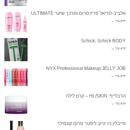
אלביב-לוריאל פריז:סרום ומרכך שיער ULTIMATE
קרא עוד ←
Schick: Schick BODY
קרא עוד ←
NYX Professional Makeup:JELLY JOB
קרא עוד ←
הרבלייף: HL/SKIN – קרם לילה
קרא עוד ←
מייבלין ניו יורק: ליפטר סרום קונסילר