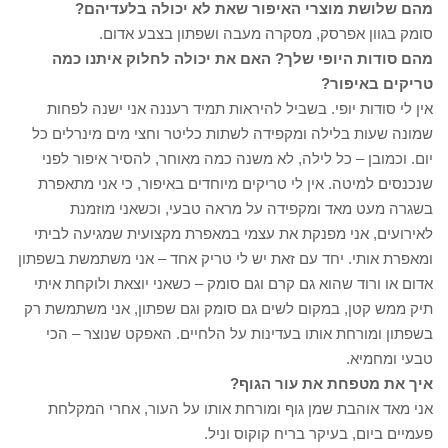
מהם שלושת מוצרי האיפור שאת לא יכולה בלעדיהם?
סומק בגוון אפרסק, מסקרה מעבה ושפתון בצבע אדום.
מהם סודות היופי שלך? האם את יכולה לחלוק איתנו כמה
טריקים באיפור?
אין לי סודות יופי. בשביל להיראות תמיד רעננה אני ישנה לפחות
שמונה שעות בלילה ומקפידה לשתות כליטר וחצי מים מינרלים כל
יום. וכמובן – כל לילה, לא משנה כמה מאוחר, להסיר איפור לפני
שנכנסים למיטה. אין לי טריקים מיוחדים באיפור, כי אני מתאפרת
בשגרה מעט מאד ומקפידה על מראה טבעי, וכשאני מוזמנת
לאירועים, אני מפנקת את עצמי במאפרת מקצועית שמגיעה לביתי
ומאפרת אותי. יחד עם זאת יש לי טריק אחד – אני משתמשת בשפתון
אדום או ורוד שהוא גם קרם וגם סומק – כשאני יוצאת ולוקחת איתי
תיק ממש קטן, במקום לשים גם סומק וגם שפתון, אני משתמשת רק
בשפתון ומורחת אותו בעדינות על הלחיים. האפקט שנוצר – הכי
טבעי ומחמיא.
איך את מטפחת את עור הגוף?
אני מאד אוהבת שמן גוף ומורחת אותו על העור, אחרי המקלחת
פעמיים ביום, בעיקר בריח קוקוס וניל.