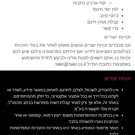
יופי! ארכיון כתבות
לוח יופי חינם!
ביוטי טיוב
קבלת מגזין חינם
צרו קשר
זכויות יוצרים
אנו מכבדים זכויות יוצרים ועושים מאמץ לאתר את בעלי הזכויות
בצילומים המגיעים לידינו. אם זיהיתם בפרסומינו צילום שיש לכם
זכויות בו, אתם רשאים לפנות אלינו ולבקש לחדול מהשימוש
באמצעות כתובת המייל taler@taler.co.il
זכויות יוצרים
אין להעתיק, לשכפל, לצלם, לתרגם, לאחסן במאגר מידע, לשדר או
לקלוט בכל דרך או בכל אמצעי אלקטרוני, כל חלק מהמתפרסם
באתר זה, אלא אך ורק לאחר קבלת רשות מפורשת בכתב מהמו"ל,
חברת טלר תקשורת בע"מ.
אין בכתבות המתפרסמות משום ייעוץ רפואי, קוסמטי או אחר.
הכתבות נועדו להשכלה בלבד.
חומר פרסומי המופיע באתר הינו באחריות החברות המפרסמות
בלבד.