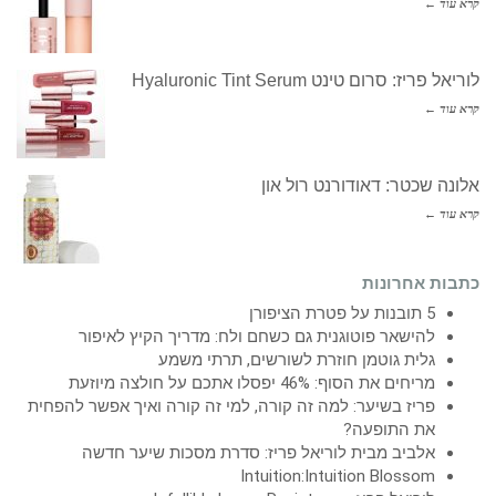
קרא עוד ←
לוריאל פריז: סרום טינט Hyaluronic Tint Serum
קרא עוד ←
אלונה שכטר: דאודורנט רול און
קרא עוד ←
כתבות אחרונות
5 תובנות על פטרת הציפורן
להישאר פוטוגנית גם כשחם ולח: מדריך הקיץ לאיפור
גלית גוטמן חוזרת לשורשים, תרתי משמע
מריחים את הסוף: 46% יפסלו אתכם על חולצה מיוזעת
פריז בשיער: למה זה קורה, למי זה קורה ואיך אפשר להפחית
את התופעה?
אלביב מבית לוריאל פריז: סדרת מסכות שיער חדשה
Intuition:Intuition Blossom