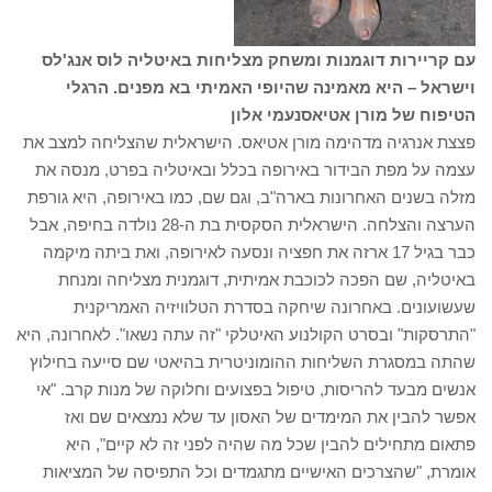
עם קריירות דוגמנות ומשחק מצליחות באיטליה לוס אנג'לס
וישראל – היא מאמינה שהיופי האמיתי בא מפנים. הרגלי
הטיפוח של מורן אטיאס
נעמי אלון
פצצת אנרגיה מדהימה מורן אטיאס. הישראלית שהצליחה למצב את
עצמה על מפת הבידור באירופה בכלל ובאיטליה בפרט, מנסה את
מזלה בשנים האחרונות בארה"ב, וגם שם, כמו באירופה, היא גורפת
הערצה והצלחה. הישראלית הסקסית בת ה-28 נולדה בחיפה, אבל
כבר בגיל 17 ארזה את חפציה ונסעה לאירופה, ואת ביתה מיקמה
באיטליה, שם הפכה לכוכבת אמיתית, דוגמנית מצליחה ומנחת
שעשועונים. באחרונה שיחקה בסדרת הטלוויזיה האמריקנית
"התרסקות" ובסרט הקולנוע האיטלקי "זה עתה נשאו". לאחרונה, היא
שהתה במסגרת השליחות ההומוניטרית בהיאטי שם סייעה בחילוץ
אנשים מבעד להריסות, טיפול בפצועים וחלוקה של מנות קרב. "אי
אפשר להבין את המימדים של האסון עד שלא נמצאים שם ואז
פתאום מתחילים להבין שכל מה שהיה לפני זה לא קיים", היא
אומרת, "שהצרכים האישיים מתגמדים וכל התפיסה של המציאות