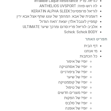
לוריאל פריז: Infallible Laque Resistance
לה רוש-פוזה: ANTHELIOS UVSPORT
לוריאל פרופסיונל:KERATIN ALPHA SLEEK
דוגמנית של אבא: המהפך של עונג שחף אצל אבא ירין
קמפיין לענבל אלדן יוצאת 'האח הגדול'
אלביב-לוריאל פריז:סרום ומרכך שיער ULTIMATE
Schick: Schick BODY
תפריט האתר
דף הבית
מי אנחנו
כל הכתבות
יופי! של איפור
יופי! של אסתטיקה
יופי! של ציפורניים
יופי! של שיער
יופי! של קוסמטיקה
יופי! של טיפול
יופי! מוצרים חדשים
יופי! של הפקות
יופי! של סלבס
יופי! של אופנה