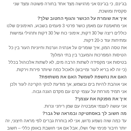
בג'ינס, כי בג'ינס אני מרגישה מצד אחד בחורה פשוטה ומצד שני
סקסית ומושכת.
איך את שומרת על הכושר והגוף החטוב שלך?
אני מתאמנת עם מאמן כושר פרטי 3 פעמים בשבוע, האימונים שלנו
כוללים ריצה של 30 דקות, אימוני כוח של 30 דקות ותרגילי גמישות
ומתיחות עוד כ-20 דקות.
את טסה המון, איך שומרים על אנרגיה וערנות וחיוניות העור בין כל
הטיסות המפרכות והמעבר בין בתי המלון?
בטיסות אני מקפידה לשתות הרבה מים, לא לשתות אלכוהול בכלל
(כי זה לא בריא לעור ומייבש) ולאכול כמה שיותר פירות וירקות.
האם את נחשפת לשמש? האם את משתזפת?
אני אוהבת להיות בים ובשמש, אך מודעת לנזקי הקרינה לעור ולכן
אני תמיד מורחת על עצמי קרם עם מקדם הגנה גבוה.
איך את מפנקת את עצמך?
אני עושה לעצמי אמבטיה עם שמן ריחני ונרות.
מה חשוב לך באסתטיקה ובמראה של גבר?
עד כמה שזה נשמע נדוש, אני לא בוחרת גברים לפי מראה חיצוני, זה
יותר חיבור פנימי שלי ושלו, אבל אם אני חושבת באופן כללי – חשוב