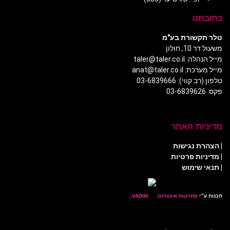
כתובתנו
טלר תקשורת בע"מ
משעול דר 10, חולון
מייל הנהלה: taler@taler.co.il
מייל מערכת: anat@taler.co.il
טלפון (רב קווי): 03-6839666
פקס: 03-6839626
מדיניות האתר
|
הצהרת נגישות
|
מדיניות פרטיות
| תנאי שימוש
תכנות ע״י
פתרונות אינטרנט
.