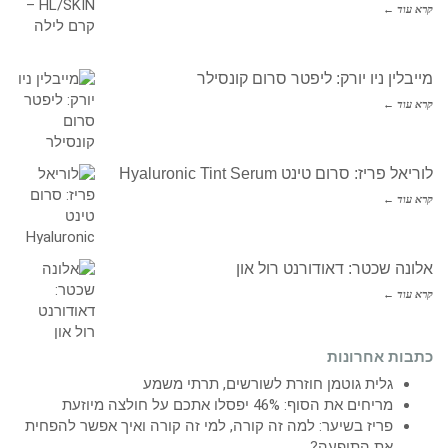
קרא עוד ←
מייבלין ניו יורק: ליפטר סרום קונסילר
קרא עוד ←
לוריאל פריז: סרום טינט Hyaluronic Tint Serum
קרא עוד ←
אלונה שכטר: דאודורנט רול און
קרא עוד ←
כתבות אחרונות
גלית גוטמן חוזרת לשורשים, תרתי משמע
מריחים את הסוף: 46% יפסלו אתכם על חולצה מיוזעת
פריז בשיער: למה זה קורה, למי זה קורה ואיך אפשר להפחית
את התופעה?