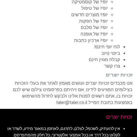
יופי! של קוסמטיקה
יופי! של טיפול
יופי! מוצרים חדשים
יופי! של הפקות
יופי! של סלבס
יופי! של אופנה
יופי! ארכיון כתבות
לוח יופי חינם!
ביוטי טיוב
קבלת מגזין חינם
צרו קשר
זכויות יוצרים
אנו מכבדים זכויות יוצרים ועושים מאמץ לאתר את בעלי הזכויות
בצילומים המגיעים לידינו. אם זיהיתם בפרסומינו צילום שיש לכם
זכויות בו, אתם רשאים לפנות אלינו ולבקש לחדול מהשימוש
באמצעות כתובת המייל taler@taler.co.il
זכויות יוצרים
אין להעתיק, לשכפל, לצלם, לתרגם, לאחסן במאגר מידע, לשדר או
לקלוט בכל דרך או בכל אמצעי אלקטרוני, כל חלק מהמתפרסם