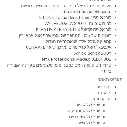
אלביב מבית לוריאל פריז: סדרת מסכות שיער חדשה
Intuition:Intuition Blossom
לוריאל פריז: Infallible Laque Resistance
לה רוש-פוזה: ANTHELIOS UVSPORT
לוריאל פרופסיונל:KERATIN ALPHA SLEEK
דוגמנית של אבא: המהפך של עונג שחף אצל אבא ירין
קמפיין לענבל אלדן יוצאת 'האח הגדול'
אלביב-לוריאל פריז:סרום ומרכך שיער ULTIMATE
Schick: Schick BODY
NYX Professional Makeup:JELLY JOB
טרנד הטיק טוק המסוכן: בני נוער משתזפים בקרינה הגבוהה
ביותר
תפריט האתר
דף הבית
מי אנחנו
כל הכתבות
יופי! של איפור
יופי! של אסתטיקה
יופי! של ציפורניים
יופי! של שיער