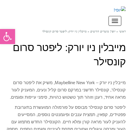
תפריט
פתח סרגל
ראשי
»
יופי! מוצרים חדשים
»
מייבלין ניו יורק: ליפטר סרום קונסילר
מייבלין ניו יורק: ליפטר סרום
קונסילר
מייבלין ניו יורק – Maybelline New York, משיק את ליפטר סרום
קונסילר, קונסילר חדשני במרקם סרום קליל ונעים, המעניק לעור
מראה אחיד, רענן וזוהר תוך טשטוש כהויות, סימני עייפות ופגמים.
ליפטר סרום קונסילר מבוסס על פורמולה המועשרת בתערובת
פפטידים, קפאין, תמצית ענבים ופיגמנטים נוספים, המסייעים
להעניק לעור מראה קורן ומלא חיים. הקונסילר החדש מתמזג עם
העור ומכסה עיגולים שחורים מתחת לעיניים ופגמים נוספים. מספק