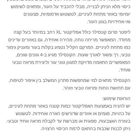
כיסוי מלא הניתן לבנייה, מבלי להכביד על העור, ומתאים לשימוש
יומיומי באזור מתחת לעיניים, לטשטוש אדמומיות, פצעונים
ואי-אחידויות בגוון העור.
ליפטר סרום קונסילר כולל אפליקטור XL רחב במיוחד בעל קצה
מחודד, המאפשר מריחה נוחה, מהירה ואחידה, גם באזורים עדינים
כמו מתחת לעיניים. המרקם הקליל נטמע בקלות בעור ומעניק גימור
טבעי, רך ומואר לאורך שעות. הקונסילר מגיע ב-4 גוונים שונים,
המאפשרים התאמה מדויקת למגוון גווני עור וליצירת מראה טבעי
ואחיד.
הקונסילר מתאים למי שמחפשות פתרון המשלב בין איפור לטיפוח,
עם תחושת נוחות ומראה טבעי וזוהר.
הוראות שימוש:
יש להניח באמצעות האפליקטור כמות קטנה באזור מתחת לעיניים,
על כהויות, פגמים או אזורים שדורשים הארה ואחידות. לטשטש
בעזרת האצבעות, ספוגית או מברשת עד לקבלת מראה אחיד וטבעי.
ניתן לבנות שכבות בהתאם לרמת הכיסוי הרצויה.