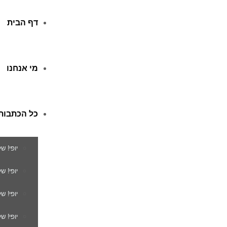
דף הבית
מי אנחנו
כל הכתבות
יופי! ש
יופי! 
יופי! ש
יופי! ש