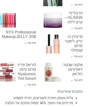
קרא עוד ←
הרבלייף:
HL/SKIN –
קרם לילה
קרא עוד ←
NYX Professional
מייבלין ניו
Makeup:JELLY JOB
יורק: ליפטר
קרא עוד ←
סרום
קונסילר
קרא עוד ←
אלונה שכטר:
לוריאל פריז:
דאודורנט
סרום טינט
רול און
Hyaluronic
Tint Serum
קרא עוד ←
קרא עוד ←
כתבות אחרונות
גלית גוטמן חוזרת לשורשים, תרתי משמע
מריחים את הסוף: 46% יפסלו אתכם על חולצה