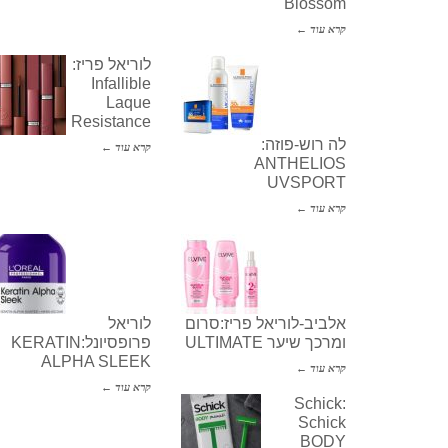
Blossom
קרא עוד ←
לוריאל פריז:
Infallible
Laque
Resistance
לה רוש-פוזה:
קרא עוד ←
ANTHELIOS
UVSPORT
קרא עוד ←
אלביב-לוריאל פריז:סרום
לוריאל
ומרכך שיער ULTIMATE
פרופסיונל:KERATIN
ALPHA SLEEK
קרא עוד ←
קרא עוד ←
Schick:
Schick
BODY