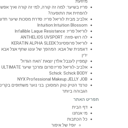
מיוזעת
פריז בשיער: למה זה קורה, למי זה קורה ואיך אפש
להפחית את התופעה?
אלביב מבית לוריאל פריז: סדרת מסכות שיער חדש
Intuition:Intuition Blossom
לוריאל פריז: Infallible Laque Resistance
לה רוש-פוזה: ANTHELIOS UVSPORT
לוריאל פרופסיונל:KERATIN ALPHA SLEEK
דוגמנית של אבא: המהפך של עונג שחף אצל אבא
ירין
קמפיין לענבל אלדן יוצאת 'האח הגדול'
אלביב-לוריאל פריז:סרום ומרכך שיער ULTIMATE
Schick: Schick BODY
NYX Professional Makeup:JELLY JOB
טרנד הטיק טוק המסוכן: בני נוער משתזפים בקרינ
הגבוהה ביותר
תפריט האתר
דף הבית
מי אנחנו
כל הכתבות
יופי! של איפור