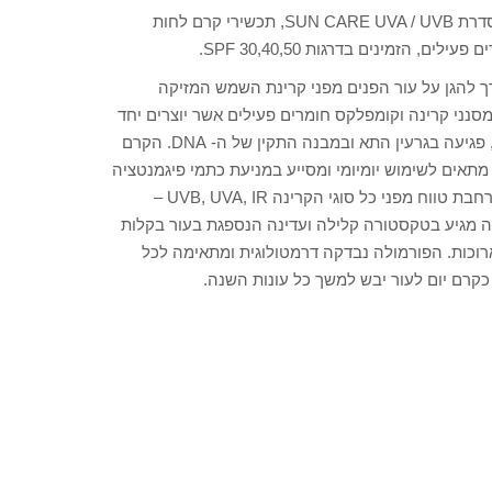
מעבדות GIGI, מכין את עור הפנים לעונות האביב הקיץ ומציג את סדרת SUN CARE UVA / UVB, תכשירי קרם לחות
הזמינים בדרגות SPF 30,40,50.
 להגן על עור הפנים מפני קרינת השמש המזיקה
נני קרינה וקומפלקס חומרים פעילים אשר יוצרים יחד
מערך הגנה אפקטיבי המגן על העור מפני היווצרות סימני הזדקנות, פגיעה בגרעין התא ובמבנה התקין של ה- DNA. הקרם
מתאים לשימוש יומיומי ומסייע במניעת כתמי פיגמנטציה
ושינויים בגוון העור. הפורמולה החדשנית של הקרם מעניקה הגנה רחבת טווח מפני כל סוגי הקרינה UVB, UVA, IR –
ה מגיע בטקסטורה קלילה ועדינה הנספגת בעור בקלות
ארוכות. הפורמולה נבדקה דרמטולוגית ומתאימה לכל
כקרם יום לעור יבש למשך כל עונות השנה.