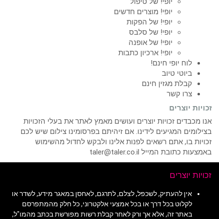
יופי! של טיפול
יופי! מוצרים חדשים
יופי! של הפקות
יופי! של סלבס
יופי! של אופנה
יופי! ארכיון כתבות
לוח יופי חינם!
ביוטי טיוב
קבלת מגזין חינם
צרו קשר
זכויות יוצרים
אנו מכבדים זכויות יוצרים ועושים מאמץ לאתר את בעלי הזכויות
בצילומים המגיעים לידינו. אם זיהיתם בפרסומינו צילום שיש לכם
זכויות בו, אתם רשאים לפנות אלינו ולבקש לחדול מהשימוש
באמצעות כתובת המייל taler@taler.co.il
זכויות יוצרים
אין להעתיק, לשכפל, לצלם, לתרגם, לאחסן במאגר מידע, לשדר או
לקלוט בכל דרך או בכל אמצעי אלקטרוני, כל חלק מהמתפרסם
באתר זה, אלא אך ורק לאחר קבלת רשות מפורשת בכתב מהמו"ל,