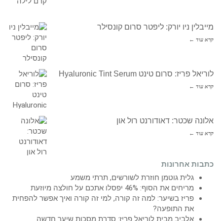
מייבלין ניו יורק: ליפטר סרום קונסילר
קרא עוד ←
לוריאל פריז: סרום טינט Hyaluronic Tint Serum
קרא עוד ←
אלונה שכטר: דאודורנט רול און
קרא עוד ←
כתבות אחרונות
גלית גוטמן חוזרת לשורשים, תרתי משמע
מריחים את הסוף: 46% יפסלו אתכם על חולצה מיוזעת
פריז בשיער: למה זה קורה, למי זה קורה ואיך אפשר להפחית
את התופעה?
אלביב מבית לוריאל פריז: סדרת מסכות שיער חדשה