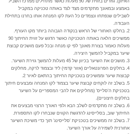
האיזון). גוזרים בזווית של 90 מעלות כאשר מתחילים ממרכז השביל
באמצע ובמאונך מתקדמים מצד לצד באותה טכניקה במקביל
לשבילים שנפתחו ונצמדים כל העת לקו המנחה אותו בחרנו בתחילת
העבודה.
2. בחלקו האחורי של הראש בנקודה הגבוהה ביותר מקו העורף.
ממשיכים הלאה באותה הטכניקה כאשר הדגש על זווית החיתוך 90
מעלות כאמור בצורת מאונך לפי קו מנחה ובכל פעם מושכים קבוצת
שיער במקביל להמשך היצירה.
3. מושכים את השיער בכיוון של 45 מעלות להמשך גזירת השיער.
4. בחלקים הפרונטאליים (אזור קדמי) ליד ובצמוד לרקה, מחלקים
קבוצות שיער וממשיכים בטכניקת החיתוך בהתאם לאיור 2.
5. בשלב זה לוקחים קבוצת שיער בצמוד לקו המנחה ומבצעים חיתוך
בטכניקת ה'סלייס' (מחליקים את להבי המספריים על השיער
בחלקים חיצוניים).
6. בשלב זה מתקדמים לשלב הבא ולפי האורך הרצוי מבצעים את
החיתוך שוב, בסלייסינג להדגשת הקווים שנבחרו לקו התספורת.
7. בשלב זה ממשיכים בטכניקת 'סלייסינג' תוך כדי משיכת השיער
אחורנית לשמירה על אורך השיער.