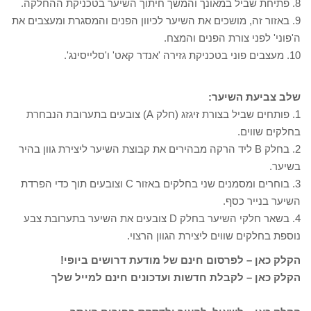
8. פתיחת שביל במאונך והמשך חיתוך השיער בטכניקת ההחלקה.
9. באזור זה, מושכים את השיער לכיוון הפנים והמסגרת ומעצבים את
ה'פוני' לפני צורת הפנים והמצח.
10. מעצבים פוני בטכניקת גזירה 'אנדר קאט' ו'סלייסינג'.
שלב צביעת השיער:
1. פותחים שביל בצורת זיגזג (חלק A) צובעים בתערובת הנבחרת
בחלקים שווים.
2. בחלק B ליד הרקה מבהירים את קבוצת השיער ליצירת גוון בהיר
בשיער.
3. בוחרים ומסמנים שני בחלקים באזור C וצובעים תוך כדי הפרדת
השיער בנייר כסף.
4. בשאר חלקי השיער בחלק D צובעים את השיער בתערובת צבע
נוספת בחלקים שווים ליצירת הגוון הרצוי.
הקלק כאן – לפרסום חינם של מודעת דרושים ביופי!
הקלק כאן – לקבלת חדשות ועדכונים חינם למייל שלך