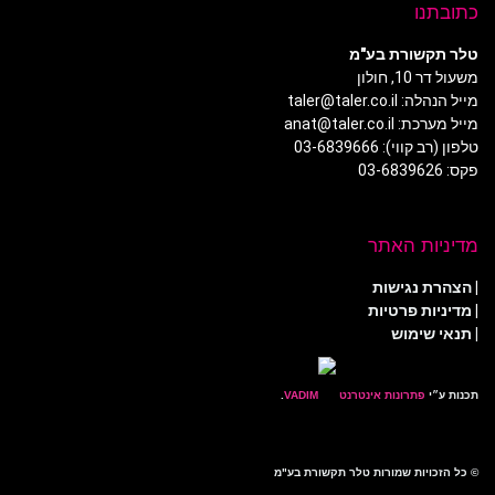
כתובתנו
טלר תקשורת בע"מ
משעול דר 10, חולון
מייל הנהלה: taler@taler.co.il
מייל מערכת: anat@taler.co.il
טלפון (רב קווי): 03-6839666
פקס: 03-6839626
מדיניות האתר
|
הצהרת נגישות
|
מדיניות פרטיות
| תנאי שימוש
תכנות ע״י
פתרונות אינטרנט
.
© כל הזכויות שמורות טלר תקשורת בע"מ