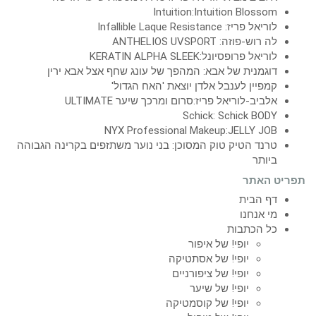
Intuition:Intuition Blossom
לוריאל פריז: Infallible Laque Resistance
לה רוש-פוזה: ANTHELIOS UVSPORT
לוריאל פרופסיונל:KERATIN ALPHA SLEEK
דוגמנית של אבא: המהפך של עונג שחף אצל אבא ירין
קמפיין לענבל אלדן יוצאת 'האח הגדול'
אלביב-לוריאל פריז:סרום ומרכך שיער ULTIMATE
Schick: Schick BODY
NYX Professional Makeup:JELLY JOB
טרנד הטיק טוק המסוכן: בני נוער משתזפים בקרינה הגבוהה
ביותר
תפריט האתר
דף הבית
מי אנחנו
כל הכתבות
יופי! של איפור
יופי! של אסתטיקה
יופי! של ציפורניים
יופי! של שיער
יופי! של קוסמטיקה