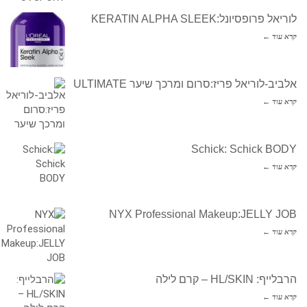
לוריאל פרופסיונל:KERATIN ALPHA SLEEK
קרא עוד ←
אלביב-לוריאל פריז:סרום ומרכך שיער ULTIMATE
קרא עוד ←
Schick: Schick BODY
קרא עוד ←
NYX Professional Makeup:JELLY JOB
קרא עוד ←
הרבלייף: HL/SKIN – קרם לילה
קרא עוד ←