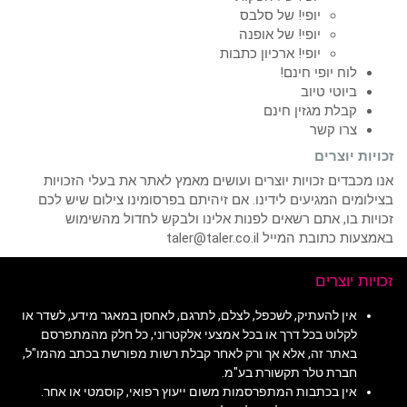
יופי! של סלבס
יופי! של אופנה
יופי! ארכיון כתבות
לוח יופי חינם!
ביוטי טיוב
קבלת מגזין חינם
צרו קשר
זכויות יוצרים
אנו מכבדים זכויות יוצרים ועושים מאמץ לאתר את בעלי הזכויות
בצילומים המגיעים לידינו. אם זיהיתם בפרסומינו צילום שיש לכם
זכויות בו, אתם רשאים לפנות אלינו ולבקש לחדול מהשימוש
באמצעות כתובת המייל taler@taler.co.il
זכויות יוצרים
אין להעתיק, לשכפל, לצלם, לתרגם, לאחסן במאגר מידע, לשדר או
לקלוט בכל דרך או בכל אמצעי אלקטרוני, כל חלק מהמתפרסם
באתר זה, אלא אך ורק לאחר קבלת רשות מפורשת בכתב מהמו"ל,
חברת טלר תקשורת בע"מ.
אין בכתבות המתפרסמות משום ייעוץ רפואי, קוסמטי או אחר.