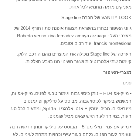
מעניקים מראה מחמיא לכל אחת.
VANITY LOOK של חברת Stage line
גווני האיפור נבחרו בהשראת תצוגות אופנת סתיו חורף 2014 של
מעצבי העל : Roberto verino kina fernadez amaya arzuaga
francis montesions ועוד רבים וטובים.
הערכה של Stage line מכילה את המוצרים מהם הורכב הלוק.
קיימות שתי אלטרנטיבות ושאר השינוי הנו בצבע הצללית.
מוצרי-האיפור
פנים:
• מייק-אפ HD4 – נותן כיסוי גבוה וגימור טבעי לפנים. מייק-אפ זה,
המשמש בעיקר לכיסוי גבוה, מבוסס על סיליקון ופיגמנטים
מינראליים. מכיל ויטמין E אנטי אלרגני ו- Spf 15, ומתאים לכל סוגי
העור, במיוחד לעור רגיש שאינו מכיל שומנים.
• מייק אפ עמיד נוזלי מס' 5 – מבוסס על סיליקון ונותן הרגשה רכה
ונעימה לעור הפנים. נלחם בעור עייף וכהויות מתחת לעיניים. לא