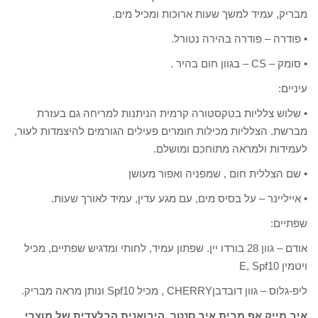
מבריק, עמיד למשך שעות ארוכות ומכיל מים.
• פודרה – פודרה בהירה נטורל.
• סומק – CS – בגוון חום בהיר .
עיניים:
• שלוש צלליות בטקסטורה קרמית הניתנות למריחה גם בעזרת
מברשת. הצלליות מכילות חומרים פעילים הגורמים להיצמדות לעור,
לעמידות ולמראה מתוחכם ומושלם.
• שם הצללית חום , שמפניה ואפור מעושן
• אייליינר – על בסיס מים, עם מגע עדין, עמיד לאורך שעות.
שפתיים:
אודם – גוון 28 בורדו יין. שפתון עמיד, לחותי ומדגיש שפתיים, מכיל
ויטמין E, Spf10
ליפ-גלוס – גוון דובדבןCHERRY , מכיל Spf10 ונותן מראה מבריק.
איב מייק אפ מבית איב סנטר, היבואנית הבלעדית של מוצרי