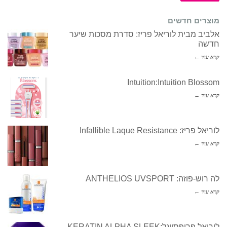
מוצרים חדשים
אלביב מבית לוריאל פריז: סדרת מסכות שיער
חדשה
קרא עוד ←
Intuition:Intuition Blossom
קרא עוד ←
לוריאל פריז: Infallible Laque Resistance
קרא עוד ←
לה רוש-פוזה: ANTHELIOS UVSPORT
קרא עוד ←
לוריאל פרופסיונל:KERATIN ALPHA SLEEK