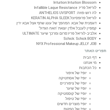
Intuition:Intuition Blossom
לוריאל פריז: Infallible Laque Resistance
לה רוש-פוזה: ANTHELIOS UVSPORT
לוריאל פרופסיונל:KERATIN ALPHA SLEEK
דוגמנית של אבא: המהפך של עונג שחף אצל אבא ירין
קמפיין לענבל אלדן יוצאת 'האח הגדול'
אלביב-לוריאל פריז:סרום ומרכך שיער ULTIMATE
Schick: Schick BODY
NYX Professional Makeup:JELLY JOB
תפריט האתר
דף הבית
מי אנחנו
כל הכתבות
יופי! של איפור
יופי! של אסתטיקה
יופי! של ציפורניים
יופי! של שיער
יופי! של קוסמטיקה
יופי! של טיפול
יופי! מוצרים חדשים
יופי! של הפקות