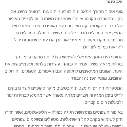
איב סנטר
גווני איפור החורף מתאפיינים בצבעוניות נועזת ובטונים כהים. אם
בקיץ התאפרנו בקו טבעי הרי שהמגמה משתנה, וקולקציית האיפור
של חברות הקוסמטיקה מצוידות כעת בגוונים כהים ובגימורי מאט.
המייק-אפים מכילים מרכיבי לחות מעשירים, וחלקם מכילים גם
מרכיבים מיקרוסקופיים מחזירי אור, וכך גם עור יבש ומתוח יכול
להראות כמו מיליון דולר.
החורף הינו הזמן האידיאלי לשימוש בצלליות במרקם קרמי. הן
בעלות מראה עשיר, עמידות גבוהה, עשירות בלחות ולא מייבשות את
העור. הגוונים המתאימים לתקופה הנם האפורים, הסגולים , הירוקים
החומים, וגווניי הפנינה והבורדו.
המסקרות החורפיות מצטיינות בסיבים מיקרוסקופיים אשר נדבקים
לריס בזמן המריחה ויוצרים מראה מאורך אשר מחמיא לבהירות עור
ולבעלות ריסים קצרים.
באיפור השפתיים מתרחשת חגיגה כפולה – הליפ-גלוסים, אשר חדרו
חזק לשימוש בקרב קהל הישראליות, מטפלים ומשקמים שפתיים
יבשות (וכאלה יש בשפע…) עקב היותם עשירים בלחות, ובנוסף