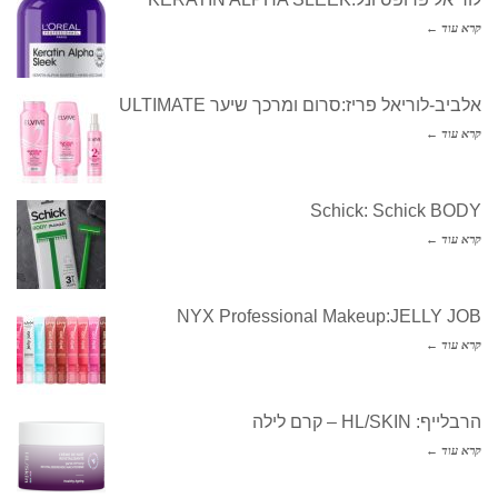
קרא עוד ←
אלביב-לוריאל פריז:סרום ומרכך שיער ULTIMATE
קרא עוד ←
Schick: Schick BODY
קרא עוד ←
NYX Professional Makeup:JELLY JOB
קרא עוד ←
הרבלייף: HL/SKIN – קרם לילה
קרא עוד ←