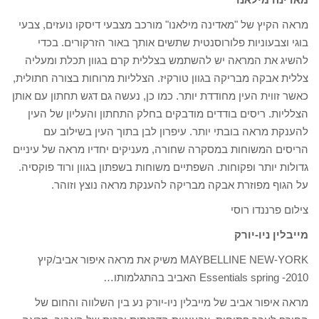
מראה הקיץ של "מאדינה מילאנו" מורכב מצבעי דיסקו נועזים, צבעי
בוגי וצבעוניות פלורוסנטית שתשים אותך באור הזרקורים. בכדי
להשיג את המראה יש להשתמש בצללית קרם בגוון תכלת ומעליה
צללית אבקה מבריקה בגוון טורקיז. הצלליות מרוחות בצורה חתולית,
כאשר זווית העין מחודדת יותר. כמו כן, נעשה גם דגש תחתון עם אותן
הצלליות. ריסים בודדים מודבקים בחלק התחתון והעליון של העין
להענקת מראה בובתי יותר. עיפרון לבן בתוך העין בשילוב עם
הריסים המשוחות במסקרה שחורה, מעניקים יחדיו מראה של עיניים
גדולות יותר ופקוחות. השפתיים משוחות בשפתון בגוון ורוד פוקסיה.
על הגוף מפוזרת אבקה מבריקה להענקת מראה נוצץ וזוהר.
צילום פרננדו רוסי
מייבלין ניו-יורק
MAYBELLINE NEW-YORK משיק את מראה איפור אביב/קיץ
2010- Essentials spring האביב בהתגלמותו…
מראה איפור אביב של מייבלין ניו-יורק נע בין השלווה והחום של