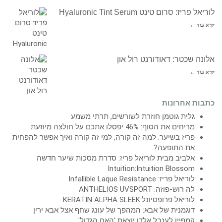
לוריאל פריז: סרום טינט Hyaluronic Tint Serum
קרא עוד ←
אלונה שכטר: דאודורנט רול און
קרא עוד ←
כתבות אחרונות
גלית גוטמן חוזרת לשורשים, תרתי משמע
מריחים את הסוף: 46% יפסלו אתכם על חולצה מיוזעת
פריז בשיער: למה זה קורה, למי זה קורה ואיך אפשר להפחית
את התופעה?
אלביב מבית לוריאל פריז: סדרת מסכות שיער חדשה
Intuition:Intuition Blossom
לוריאל פריז: Infallible Laque Resistance
לה רוש-פוזה: ANTHELIOS UVSPORT
לוריאל פרופסיונל:KERATIN ALPHA SLEEK
דוגמנית של אבא: המהפך של עונג שחף אצל אבא ירין
קמפיין לענבל אלדן יוצאת 'האח הגדול'