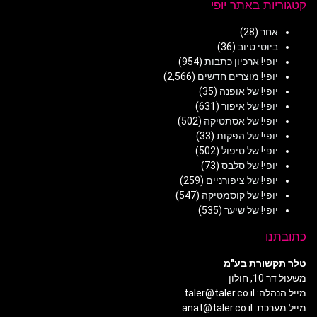
קטגוריות באתר יופי
אחר
(28)
ביוטי טיוב
(36)
יופי! ארכיון כתבות
(954)
יופי! מוצרים חדשים
(2,566)
יופי! של אופנה
(35)
יופי! של איפור
(631)
יופי! של אסתטיקה
(502)
יופי! של הפקות
(33)
יופי! של טיפול
(502)
יופי! של סלבס
(73)
יופי! של ציפורניים
(259)
יופי! של קוסמטיקה
(547)
יופי! של שיער
(535)
כתובתנו
טלר תקשורת בע"מ
משעול דר 10, חולון
מייל הנהלה: taler@taler.co.il
מייל מערכת: anat@taler.co.il