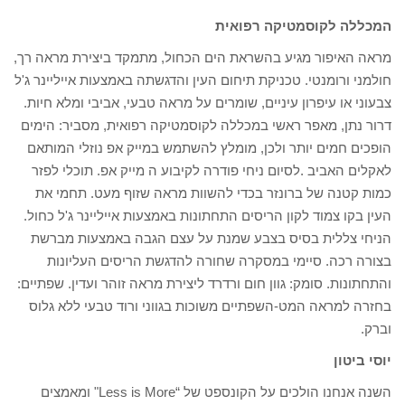
המכללה לקוסמטיקה רפואית
מראה האיפור מגיע בהשראת הים הכחול, מתמקד ביצירת מראה רך,
חולמני ורומנטי. טכניקת תיחום העין והדגשתה באמצעות אייליינר ג'ל
צבעוני או עיפרון עיניים, שומרים על מראה טבעי, אביבי ומלא חיות.
דרור נתן, מאפר ראשי במכללה לקוסמטיקה רפואית, מסביר: הימים
הופכים חמים יותר ולכן, מומלץ להשתמש במייק אפ נוזלי המותאם
לאקלים האביב .לסיום ניחי פודרה לקיבוע ה מייק אפ. תוכלי לפזר
כמות קטנה של ברונזר בכדי להשוות מראה שזוף מעט. תחמי את
העין בקו צמוד לקון הריסים התחתונות באמצעות אייליינר ג'ל כחול.
הניחי צללית בסיס בצבע שמנת על עצם הגבה באמצעות מברשת
בצורה רכה. סיימי במסקרה שחורה להדגשת הריסים העליונות
והתחתונות. סומק: גוון חום ורדרד ליצירת מראה זוהר ועדין. שפתיים:
בחזרה למראה המט-השפתיים משוכות בגווני ורוד טבעי ללא גלוס
וברק.
יוסי ביטון
השנה אנחנו הולכים על הקונספט של “Less is More" ומאמצים