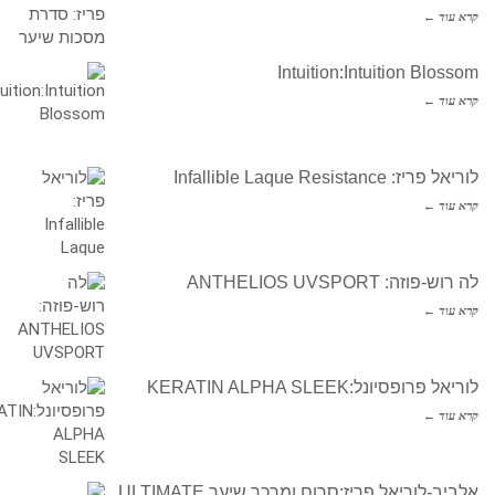
קרא עוד ←
Intuition:Intuition Blossom
קרא עוד ←
לוריאל פריז: Infallible Laque Resistance
קרא עוד ←
לה רוש-פוזה: ANTHELIOS UVSPORT
קרא עוד ←
לוריאל פרופסיונל:KERATIN ALPHA SLEEK
קרא עוד ←
אלביב-לוריאל פריז:סרום ומרכך שיער ULTIMATE