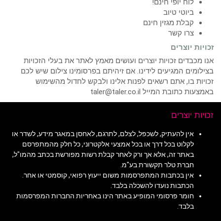
לוח יופי חינם!
ביוטי טיוב
קבלת מגזין חינם
צרו קשר
זכויות יוצרים
אנו מכבדים זכויות יוצרים ועושים מאמץ לאתר את בעלי הזכויות
בצילומים המגיעים לידינו. אם זיהיתם בפרסומינו צילום שיש לכם
זכויות בו, אתם רשאים לפנות אלינו ולבקש לחדול מהשימוש
באמצעות כתובת המייל taler@taler.co.il
זכויות יוצרים
אין להעתיק, לשכפל, לצלם, לתרגם, לאחסן במאגר מידע, לשדר או
לקלוט בכל דרך או בכל אמצעי אלקטרוני, כל חלק מהמתפרסם
באתר זה, אלא אך ורק לאחר קבלת רשות מפורשת בכתב מהמו"ל,
חברת טלר תקשורת בע"מ.
אין בכתבות המתפרסמות משום ייעוץ רפואי, קוסמטי או אחר.
הכתבות נועדו להשכלה בלבד.
חומר פרסומי המופיע באתר הינו באחריות החברות המפרסמות
בלבד.