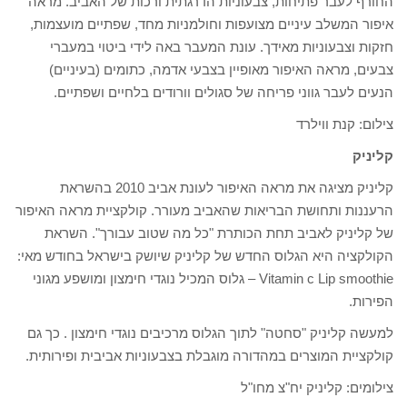
החורף לעבר פתיחות, צבעוניות הדרגתית ורכות של האביב. מראה
איפור המשלב עיניים מצועפות וחולמניות מחד, שפתיים מועצמות,
חזקות וצבעוניות מאידך. עונת המעבר באה לידי ביטוי במעברי
צבעים, מראה האיפור מאופיין בצבעי אדמה, כתומים (בעיניים)
הנעים לעבר גווני פריחה של סגולים וורודים בלחיים ושפתיים.
צילום: קנת ווילרד
קליניק
קליניק מציגה את מראה האיפור לעונת אביב 2010 בהשראת
הרעננות ותחושת הבריאות שהאביב מעורר. קולקציית מראה האיפור
של קליניק לאביב תחת הכותרת "כל מה שטוב עבורך". השראת
הקולקציה היא הגלוס החדש של קליניק שיושק בישראל בחודש מאי:
Vitamin c Lip smoothie – גלוס המכיל נוגדי חימצון ומושפע מגוני
הפירות.
למעשה קליניק "סחטה" לתוך הגלוס מרכיבים נוגדי חימצון . כך גם
קולקציית המוצרים במהדורה מוגבלת בצבעוניות אביבית ופירותית.
צילומים: קליניק יח"צ מחו"ל