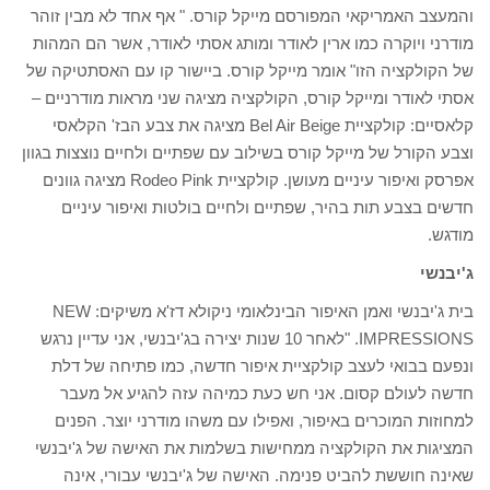
והמעצב האמריקאי המפורסם מייקל קורס. " אף אחד לא מבין זוהר
מודרני ויוקרה כמו ארין לאודר ומותג אסתי לאודר, אשר הם המהות
של הקולקציה הזו" אומר מייקל קורס. ביישור קו עם האסתטיקה של
אסתי לאודר ומייקל קורס, הקולקציה מציגה שני מראות מודרניים –
קלאסיים: קולקציית Bel Air Beige מציגה את צבע הבז' הקלאסי
וצבע הקורל של מייקל קורס בשילוב עם שפתיים ולחיים נוצצות בגוון
אפרסק ואיפור עיניים מעושן. קולקציית Rodeo Pink מציגה גוונים
חדשים בצבע תות בהיר, שפתיים ולחיים בולטות ואיפור עיניים
מודגש.
ג'יבנשי
בית ג'יבנשי ואמן האיפור הבינלאומי ניקולא דז'א משיקים: NEW
IMPRESSIONS. "לאחר 10 שנות יצירה בג'יבנשי, אני עדיין נרגש
ונפעם בבואי לעצב קולקציית איפור חדשה, כמו פתיחה של דלת
חדשה לעולם קסום. אני חש כעת כמיהה עזה להגיע אל מעבר
למחוזות המוכרים באיפור, ואפילו עם משהו מודרני יוצר. הפנים
המציגות את הקולקציה ממחישות בשלמות את האישה של ג'יבנשי
שאינה חוששת להביט פנימה. האישה של ג'יבנשי עבורי, אינה