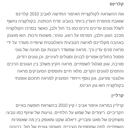
קלרינס
את ההשראה לקולקציית האיפור החדשה לאביב 2010 קלרינס
שואבת מהפרח העדין ביותר בטבע: פרח הכותנה. בקולקציה נחשף
לשלל גוונים עדינים ורכים כמו בז' חול ולבן, כאשר במרכז הקולקציה
מככב הגוון הלבן, המרמז על רוגע, טוהר, פשטות ורכות. הוא מוענק
באהבה מקלרינס לאישה הטבעית והאלגנטית שיופייה מוגדר על ידי
מראה פנים עדין ורך. מראה שמשדר רעננות עם חגיגה של גווני
פסטל כחולים אפורים לבנים וסגולים לעיניים, וכן גוונים רודים,
סורבה, וגוון סגלגל לשפתיים. מראה הקיץ משלב בין הגוונים הרכים
והחמים לגוונים הקרים, מלאי חיים ותוססים המעניקים מראה
אלגנטי ומרענן. גוון נוסף וייחודי המעניק למראה תחכום אופנתי
בקולקציה הוא גוון הג'ינס.
קרליין
קרליין במראה איפור אביב / קיץ 2010 בהשראת חופשה באיים
הקריביים. ריצודים של שמש על הלחיים. נגיעות של שיזוף כמו טבעי.
משחקים של מאט ומבריק, דיאלוג שקט ומאופק בין מה שאומרות
השפתיים, למה שמספרות העיניים. משחקי גוונים של חול, ברונזה