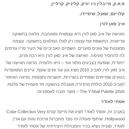
מ.א.ק, מייבלין ניו יורק, קליניק, קרליין,
קלרינס, שאנל, שיסיידו.
איב סאן לורן
האישה של איב סאן לורן היא עצמאית ומאוהבת, מלאה בתשוקה
פריזאית, החושפת את עצמה רק לאלו המלאים בתשוקה. עוצמה
ממגנטת של גוונים סוערים, השמיים האביביים של העיר פריז גורמים
לה להחסיר פעימה. האישה של איב סאן לורן היא רבת פנים,
ייחודית, שופעת בצבעים מלאי אור – היא חלומית. מראה האישה של
איב סאן לורן לאביב 2010 מציג גוון עור פנים שקוף, עיינים המאופרות
בגוונים שמיימים ושפתיים בשרניות, חושניות וחצופות. מראה האיפור
לאביב 2010 כוללת מהדורה מוגבלת בהשקה חד פעמית של פלטת
סומק The Y-Mail Palette – מוצר חובה לאספניות.
אסתי לאודר
באביב זה, אסתי לאודר תציג את מייקל קורס Color Collection Very
Hollywood. שיתוף פעולה זה נוצר מחברות ארוכת טווח עם ארין
לאודר, סגנית נשיא בכיר והמנהלת היצירתית של אסתי לאודר