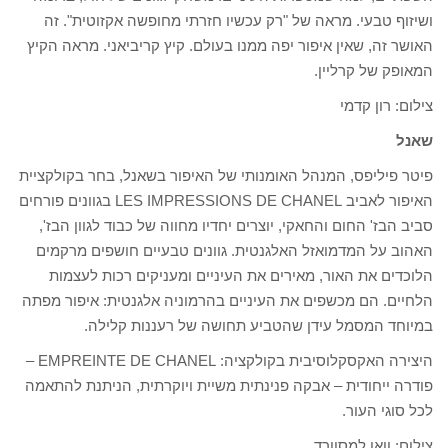
ושיזוף טבעי. מראה של "רק עכשיו חזרתי מחופשה אקזוטית". זה
האושר זה, שאין איפור יפה ממנו בעולם. קיץ קריביאני. מראה הקיץ
המאופק של קרליין.
צילום: רון קדמי
שאנל
פיטר פיליפס, המנהל האומנותי של האיפור בשאנל, בחר בקולקציית
האיפור לאביב LES IMPRESSIONS DE CHANEL בגוונים פורחים
סביב הבז' החום והחאקי, יוצרים יחדיו מחווה של כבוד לגוון הבז',
האהוב על המדמואזל האלגנטית. גוונים טבעיים חושפים מרקמים
הלוכדים את האור, מאירים את העיניים ומעניקים רכות לעצמות
הלחיים. הם מכשפים את העיניים בהרמוניה אלגנטית: איפור מפתה
במיוחד המסמל עידן שהטביע תחושה של רעננות קלילה.
היצירה האקסקלוסיבית בקולקציה: EMPREINTE DE CHANEL –
פודרה ייחודית – אבקה פנינתית משיית ויוקרתית, הניתנת להתאמה
לכל סוגי העור.
צילום: וואן למסוורד