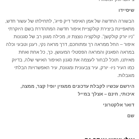
שיסיידו
הבשורה החדשה של אמן האיפור דיק פייג', לתחילתו של עשור חדש,
מתאפיינת ביצירת קולקציית איפור חדשה המתהדרת בשם היוקרתי
"ניו יורק קולקשן". קולקציה נוצצת זו, מכילה מגוון רב של סגנונות
איפור – החל ממראה רך ומתוחכם, דרך מראה נקי, רענן וטבעי וכלה
במראה הפאנק והמראה הפסטלי המעושן. כך, כל אחת ואחת
מאיתנו, תוכל לבחור לעצמה את סגנון האיפור האישי שלה, בדיוק
כמו העיר ניו- יורק, עיר צבעונית ומגוונת, עיר האפשרויות הבלתי
מוגבלות.
הירשם עכשיו לקבלת עדכונים ממגזין יופי!
קצר, ממצה,
איכותי, חינם – אצלך במייל
דואר אלקטרוני
שם