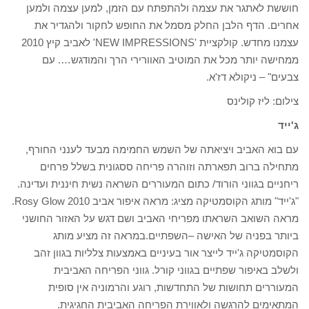
חוששת לאתגר את עצמה ולהתפתח עם הזמן, למען עצמה ולמען
אחרים. הדף הלבן החלק מסמל את החופש לחקור ולהגדיר את
עצמנו מחדש. קולקציית 'NEW IMPRESSIONS' לאביב קיץ 2010
ממחישה יותר מכל את המוטיב האוורירי הרך והמודגש…. עם
צבעים" – ניקולא דז'א.
צילום: ליז קולינס
ג'ייד
עם בוא האביב ויציאתה של השמש החמימה מבעד לענני החורף,
מתחילה ברוב תפארתה וזוהרה פריחה ססגונית בשלל פרחים
ריחניים בגווני הורוד/ כתום המעוררים השראה נשית חיננית ועדינה.
"ג'ייד" מותג הקוסמטיקה מציג: מראה איפור אביב 2010 Rosy Glow.
מראה השואב השראתו מפריחי האביב ושם דגש על האזור החושני
ביותר בפניה של האישה –השפתיים.במראה זה מציע מותג
הקוסמטיקה ג'ייד לייצר אור בעיניים באמצעות צלליות בגוון זהב
ולשלב באיפור שפתיים בגווני קורל. גווני הפריחה האביבית
המעוררים תחושות של התחדשות, רוגע והרמוניה אין סופית
המתאימים להרגשה ולאווירת הפריחה האביבית החגיגית.