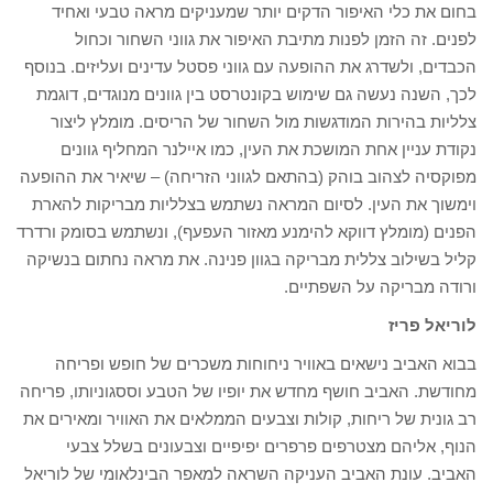
בחום את כלי האיפור הדקים יותר שמעניקים מראה טבעי ואחיד
לפנים. זה הזמן לפנות מתיבת האיפור את גווני השחור וכחול
הכבדים, ולשדרג את ההופעה עם גווני פסטל עדינים ועליזים. בנוסף
לכך, השנה נעשה גם שימוש בקונטרסט בין גוונים מנוגדים, דוגמת
צלליות בהירות המודגשות מול השחור של הריסים. מומלץ ליצור
נקודת עניין אחת המושכת את העין, כמו איילנר המחליף גוונים
מפוקסיה לצהוב בוהק (בהתאם לגווני הזריחה) – שיאיר את ההופעה
וימשוך את העין. לסיום המראה נשתמש בצלליות מבריקות להארת
הפנים (מומלץ דווקא להימנע מאזור העפעף), ונשתמש בסומק ורדרד
קליל בשילוב צללית מבריקה בגוון פנינה. את מראה נחתום בנשיקה
ורודה מבריקה על השפתיים.
לוריאל פריז
בבוא האביב נישאים באוויר ניחוחות משכרים של חופש ופריחה
מחודשת. האביב חושף מחדש את יופיו של הטבע וססגוניותו, פריחה
רב גונית של ריחות, קולות וצבעים הממלאים את האוויר ומאירים את
הנוף, אליהם מצטרפים פרפרים יפיפיים וצבעונים בשלל צבעי
האביב. עונת האביב העניקה השראה למאפר הבינלאומי של לוריאל