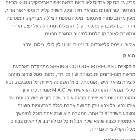
פריז, ג'יימס קליארדוס ליצור את מראה איפור אביב/קיץ 2010- מראה
הפרפר. עור הפנים במראה חיוני ונקי, משדר קלילות ומפיץ אור אדיר,
מעין מרחב פתוח ואינסופי. מעליו נוספת הצללה מבריקה, המוסיפה
זוהר חם (ולא ברק מתכתי- קר). ההצללה מתחילה על עצם הלחי
ונמשכת לאורך קו הלסת לחיטוב מסגרת הפנים.
איפור: ג'יימס קליארדוס, דוגמנית: אוונג'לין לילי, צילום: יח"צ
מ.א.ק
קולקציית SPRING COLOUR FORECAST מתמקדת בארבעה
מראות מונו-כרומטיים בגוונים שונים: ורוד, כתום, סגול וצהוב מוזהב
ליצירת מראה אישי, אומנותי, ובעל השפעה מיידית על הסביבה. נטע
סקלי, מנהלת ההדרכה הראשית של M.A.C אומרת כי רעיון
המונכרומטיות הוא יצירת מראה איפור שלם תוך שימוש בגוונים של
אותו צבע. כל צבע נותן תחושה אחרת בגלל הצבעוניות השונה
והצבע משדר "וייב" אחר. המטרה היא שכל אחת תוכל להימשך
אוטמטית לצבע שהוא שלה אבל תוכל גם לערבב ולהתאים צבעים
מכל הקולקציות גם יחד.
מאדינה מילאנו