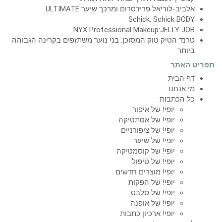
אלביב-לוריאל פריז:סרום ומרכך שיער ULTIMATE
Schick: Schick BODY
NYX Professional Makeup:JELLY JOB
טרנד הטיק טוק המסוכן: בני נוער משתזפים בקרינה הגבוהה
ביותר
תפריט האתר
דף הבית
מי אנחנו
כל הכתבות
יופי! של איפור
יופי! של אסתטיקה
יופי! של ציפורניים
יופי! של שיער
יופי! של קוסמטיקה
יופי! של טיפול
יופי! מוצרים חדשים
יופי! של הפקות
יופי! של סלבס
יופי! של אופנה
יופי! ארכיון כתבות