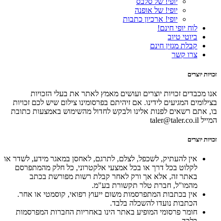
יופי! של סלבס
יופי! של אופנה
יופי! ארכיון כתבות
לוח יופי חינם!
ביוטי טיוב
קבלת מגזין חינם
צרו קשר
זכויות יוצרים
אנו מכבדים זכויות יוצרים ועושים מאמץ לאתר את בעלי הזכויות
בצילומים המגיעים לידינו. אם זיהיתם בפרסומינו צילום שיש לכם זכויות
בו, אתם רשאים לפנות אלינו ולבקש לחדול מהשימוש באמצעות כתובת
המייל taler@taler.co.il
זכויות יוצרים
אין להעתיק, לשכפל, לצלם, לתרגם, לאחסן במאגר מידע, לשדר או
לקלוט בכל דרך או בכל אמצעי אלקטרוני, כל חלק מהמתפרסם
באתר זה, אלא אך ורק לאחר קבלת רשות מפורשת בכתב
מהמו"ל, חברת טלר תקשורת בע"מ.
אין בכתבות המתפרסמות משום ייעוץ רפואי, קוסמטי או אחר.
הכתבות נועדו להשכלה בלבד.
חומר פרסומי המופיע באתר הינו באחריות החברות המפרסמות
בלבד.