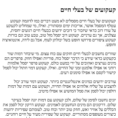
קעקועים של בעלי חיים
קעקועים של בעלי חיים מסמלים לא מעט דברים כמו לדוגמה קעקוע
עטלף המסמל אושר, אריכות ימים ומסתורין. ואילו, מי שמחליט לקעקע
על עורו דוב כדאי שיזכור כי דובים ידועים כבעלי חיים רגועים יחסית,
עצלנים, אך גם ערניים. קעקוע דוב יסמל מזל טוב, טבע טוב וגם בורות.
קעקוע ציפורים פירושו חופש בשל יכולתן לעוף, אבל גם לידה, אינטואיציה
וחופש.
שוורים נחשבים לבעלי חיים חזקים עם כוח עצום. מי שיבחר דמות שור
כקעקוע כדאי שידע כי הדבר יסמל כוח, פוריות ואפילו חוזק. פרפרים הם
מינים נערצים ואהובים על ידי כמעט כולם. קעקוע פרפר יסמל אלמוות
רוחני או אפילו אלמנט זמני של החיים. ואילו, קעקוע דמוי חתול יכול לסמל
קישור לקסם או אפילו סימנים רעים.
עורבים ידועים כמינים אינטליגנטיים ביותר. קעקוע דמוי עורב יכול
להצביע על שליח אלוהים או אפילו תחייה, וקעקוע עם דמות של דמות
דולפין יכול לסמן את סמל המושיע או אפילו מיטיב.
יונים נחשבו לסימן של שלום, ולכן קעקוע עם דמות יונה יסמל בעיקר
שלום. דרקונים הם מינים הנחשבים לאמינים. קעקוע דרקון יכול לסמן את
הכללים על אוויר ואש, חוזק טוב יותר וכוח טוב. לעומתם שפיריות ידועות
כיצורים מעופפים מסתוריים. קעקוע של שפירית מעיד על חיים רוחניים.