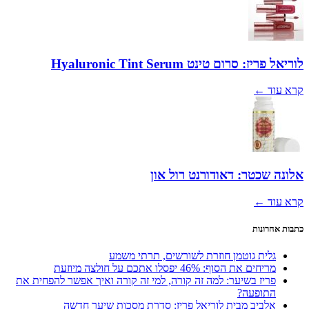
לוריאל פריז: סרום טינט Hyaluronic Tint Serum
קרא עוד ←
אלונה שכטר: דאודורנט רול און
קרא עוד ←
כתבות אחרונות
גלית גוטמן חוזרת לשורשים, תרתי משמע
מריחים את הסוף: 46% יפסלו אתכם על חולצה מיוזעת
פריז בשיער: למה זה קורה, למי זה קורה ואיך אפשר להפחית את
התופעה?
אלביב מבית לוריאל פריז: סדרת מסכות שיער חדשה