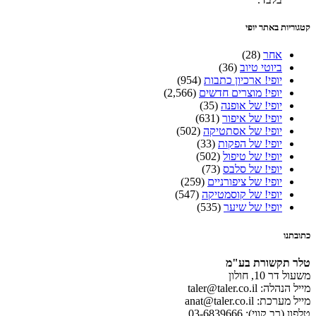
קטגוריות באתר יופי
אחר
(28)
ביוטי טיוב
(36)
יופי! ארכיון כתבות
(954)
יופי! מוצרים חדשים
(2,566)
יופי! של אופנה
(35)
יופי! של איפור
(631)
יופי! של אסתטיקה
(502)
יופי! של הפקות
(33)
יופי! של טיפול
(502)
יופי! של סלבס
(73)
יופי! של ציפורניים
(259)
יופי! של קוסמטיקה
(547)
יופי! של שיער
(535)
כתובתנו
טלר תקשורת בע"מ
משעול דר 10, חולון
מייל הנהלה: taler@taler.co.il
מייל מערכת: anat@taler.co.il
טלפון (רב קווי): 03-6839666