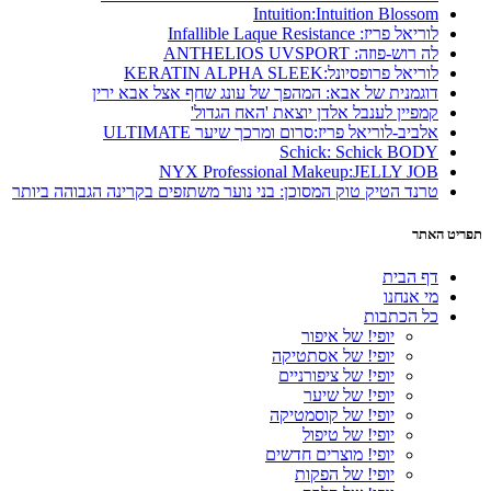
Intuition:Intuition Blossom
לוריאל פריז: Infallible Laque Resistance
לה רוש-פוזה: ANTHELIOS UVSPORT
לוריאל פרופסיונל:KERATIN ALPHA SLEEK
דוגמנית של אבא: המהפך של עונג שחף אצל אבא ירין
קמפיין לענבל אלדן יוצאת 'האח הגדול'
אלביב-לוריאל פריז:סרום ומרכך שיער ULTIMATE
Schick: Schick BODY
NYX Professional Makeup:JELLY JOB
טרנד הטיק טוק המסוכן: בני נוער משתזפים בקרינה הגבוהה ביותר
תפריט האתר
דף הבית
מי אנחנו
כל הכתבות
יופי! של איפור
יופי! של אסתטיקה
יופי! של ציפורניים
יופי! של שיער
יופי! של קוסמטיקה
יופי! של טיפול
יופי! מוצרים חדשים
יופי! של הפקות