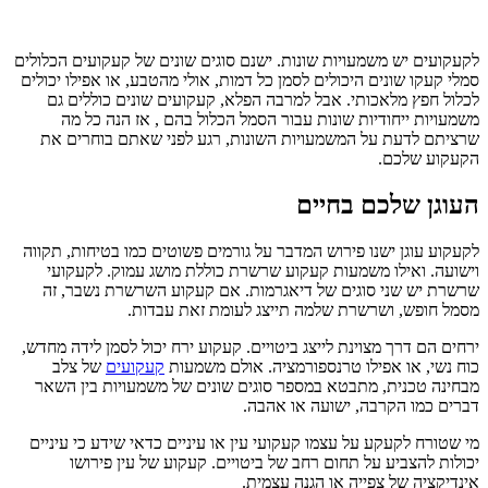
לקעקועים יש משמעויות שונות. ישנם סוגים שונים של קעקועים הכלולים
סמלי קעקו שונים היכולים לסמן כל דמות, אולי מהטבע, או אפילו יכולים
לכלול חפץ מלאכותי. אבל למרבה הפלא, קעקועים שונים כוללים גם
משמעויות ייחודיות שונות עבור הסמל הכלול בהם , אז הנה כל מה
שרציתם לדעת על המשמעויות השונות, רגע לפני שאתם בוחרים את
הקעקוע שלכם.
העוגן שלכם בחיים
לקעקוע עוגן ישנו פירוש המדבר על גורמים פשוטים כמו בטיחות, תקווה
וישועה. ואילו משמעות קעקוע שרשרת כוללת מושג עמוק. לקעקועי
שרשרת יש שני סוגים של דיאגרמות. אם קעקוע השרשרת נשבר, זה
מסמל חופש, ושרשרת שלמה תייצג לעומת זאת עבדות.
ירחים הם דרך מצוינת לייצג ביטויים. קעקוע ירח יכול לסמן לידה מחדש,
כוח נשי, או אפילו טרנספורמציה. אולם משמעות
קעקועים
של צלב
מבחינה טכנית, מתבטא במספר סוגים שונים של משמעויות בין השאר
דברים כמו הקרבה, ישועה או אהבה.
מי שטורח לקעקע על עצמו קעקועי עין או עיניים כדאי שידע כי עיניים
יכולות להצביע על תחום רחב של ביטויים. קעקוע של עין פירושו
אינדיקציה של צפייה או הגנה עצמית.