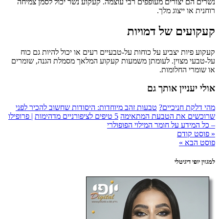
נשרים הם יצורים מעופפים רבי עוצמה. קעקוע נשר יכול לסמן צמיחה
רוחנית או ייצוג מלך.
קעקועים של דמויות
קעקוע פיות יצביע על כוחות על-טבעיים רעים או יכול להיות גם כוח
על-טבעי מצוין. לעומתן משמעות קעקוע המלאך מסמלת הגנה, שומרים
או שומרי החלומות.
אולי יעניין אותך גם
מהי דלקת חניכיים?
טבעות זהב מיוחדות: היסודות שחשוב להכיר לפני
שרוכשים את הטבעת המתאימה
5 טיפים לציפורניים מדהימות
| פרופילו
– כל המידע על חומר המילוי הפופולרי
« פוסט קודם
פוסט הבא »
למגזין יופי דיגיטלי