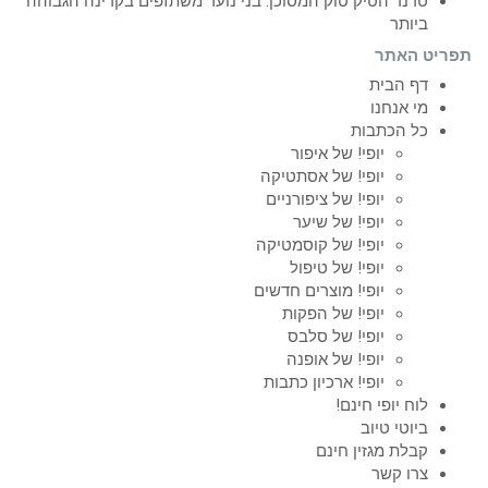
טרנד הטיק טוק המסוכן: בני נוער משתזפים בקרינה הגבוהה
ביותר
תפריט האתר
דף הבית
מי אנחנו
כל הכתבות
יופי! של איפור
יופי! של אסתטיקה
יופי! של ציפורניים
יופי! של שיער
יופי! של קוסמטיקה
יופי! של טיפול
יופי! מוצרים חדשים
יופי! של הפקות
יופי! של סלבס
יופי! של אופנה
יופי! ארכיון כתבות
לוח יופי חינם!
ביוטי טיוב
קבלת מגזין חינם
צרו קשר