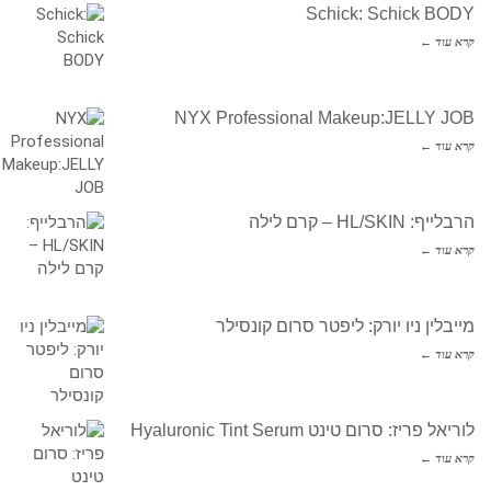
Schick: Schick BODY
קרא עוד ←
NYX Professional Makeup:JELLY JOB
קרא עוד ←
הרבלייף: HL/SKIN – קרם לילה
קרא עוד ←
מייבלין ניו יורק: ליפטר סרום קונסילר
קרא עוד ←
לוריאל פריז: סרום טינט Hyaluronic Tint Serum
קרא עוד ←