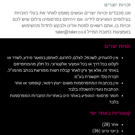
זכויות יוצרים
אנו מכבדים זכויות יוצרים ועושים מאמץ לאתר את בעלי הזכויות
בצילומים המגיעים לידינו. אם זיהיתם בפרסומינו צילום שיש לכם
זכויות בו, אתם רשאים לפנות אלינו ולבקש לחדול מהשימוש
באמצעות כתובת המייל taler@taler.co.il
זכויות יוצרים
אין להעתיק, לשכפל, לצלם, לתרגם, לאחסן במאגר מידע, לשדר או
לקלוט בכל דרך או בכל אמצעי אלקטרוני, כל חלק מהמתפרסם
באתר זה, אלא אך ורק לאחר קבלת רשות מפורשת בכתב מהמו"ל,
חברת טלר תקשורת בע"מ.
אין בכתבות המתפרסמות משום ייעוץ רפואי, קוסמטי או אחר.
הכתבות נועדו להשכלה בלבד.
חומר פרסומי המופיע באתר הינו באחריות החברות המפרסמות
בלבד.
קטגוריות באתר יופי
אחר
(28)
ביוטי טיוב
(36)