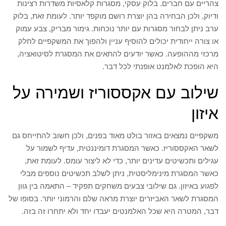
צהריים עם חברים. בלוק עסקי, מסגרות קלאסיות משדרות רצינות
ודיוק, ולכן הבחירה בהן יוצרת רושם מוקפד יותר. לעומת זאת, בלוק
ערב ניתן לבחור מסגרות עם יותר נוכחות. גימור מבריק, צבע עמוק
או צורה ייחודית יכולים להוסיף עניין ולהפוך את המשקפיים לחלק
מרכזי מההופעה. כאשר יודעים להתאים את המסגרת לסיטואציה,
היא הופכת לאלמנט אופנתי לכל דבר.
שילוב עם אקססוריז ושמירה על
איזון
משקפיים נמצאים באזור בולט מאוד בפנים, ולכן חשוב להתייחס גם
לשאר האקססוריז. כאשר המסגרת דומיננטית, עדיף לשמור על
עגילים ותכשיטים עדינים יותר, כדי לא ליצור עומס. לעומת זאת,
כאשר המסגרת מינימליסטית, ניתן לשלב תכשיטים נוספים מבלי
לפגוע באיזון. גם שילובי צבעים משחקים תפקיד – התאמה בין גוון
המסגרת לשאר האביזרים יוצרת מראה שלם והרמוני יותר. בסופו של
דבר, המטרה היא שכל האלמנטים יעבדו יחד ולא יתחרו זה בזה.