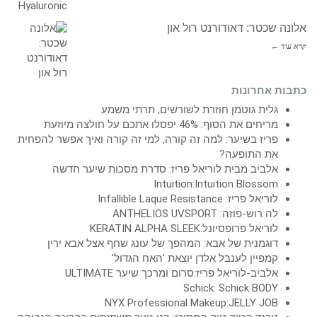
אלונה שכטר: דאודורנט רול און
קרא עוד ←
כתבות אחרונות
גלית גוטמן חוזרת לשורשים, תרתי משמע
מריחים את הסוף: 46% יפסלו אתכם על חולצה מיוזעת
פריז בשיער: למה זה קורה, למי זה קורה ואיך אפשר להפחית
את התופעה?
אלביב מבית לוריאל פריז: סדרת מסכות שיער חדשה
Intuition:Intuition Blossom
לוריאל פריז: Infallible Laque Resistance
לה רוש-פוזה: ANTHELIOS UVSPORT
לוריאל פרופסיונל:KERATIN ALPHA SLEEK
דוגמנית של אבא: המהפך של עונג שחף אצל אבא ירין
קמפיין לענבל אלדן יוצאת 'האח הגדול'
אלביב-לוריאל פריז:סרום ומרכך שיער ULTIMATE
Schick: Schick BODY
NYX Professional Makeup:JELLY JOB