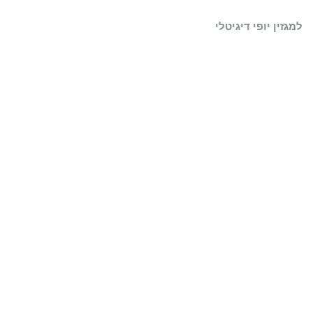
לפני שרוכשים את
הטבעת המתאימה
למגזין יופי דיגיטלי