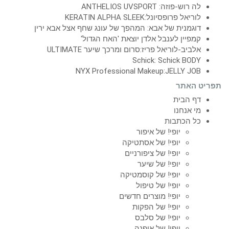
לה רוש-פוזה: ANTHELIOS UVSPORT
לוריאל פרופסיונל:KERATIN ALPHA SLEEK
דוגמנית של אבא: המהפך של עונג שחף אצל אבא ירין
קמפיין לענבל אלדן יוצאת 'האח הגדול'
אלביב-לוריאל פריז:סרום ומרכך שיער ULTIMATE
Schick: Schick BODY
NYX Professional Makeup:JELLY JOB
תפריט האתר
דף הבית
מי אנחנו
כל הכתבות
יופי! של איפור
יופי! של אסתטיקה
יופי! של ציפורניים
יופי! של שיער
יופי! של קוסמטיקה
יופי! של טיפול
יופי! מוצרים חדשים
יופי! של הפקות
יופי! של סלבס
יופי! של אופנה