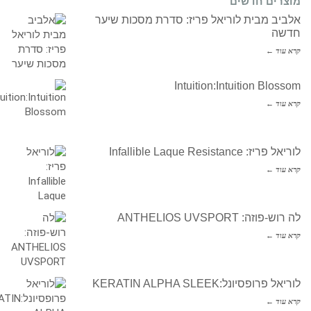
מוצרים חדשים
אלביב מבית לוריאל פריז: סדרת מסכות שיער
חדשה
קרא עוד ←
Intuition:Intuition Blossom
קרא עוד ←
לוריאל פריז: Infallible Laque Resistance
קרא עוד ←
לה רוש-פוזה: ANTHELIOS UVSPORT
קרא עוד ←
לוריאל פרופסיונל:KERATIN ALPHA SLEEK
קרא עוד ←