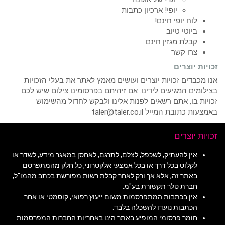
יופי! ארכיון כתבות
לוח יופי חינם!
ביוטי טיוב
קבלת מגזין חינם
צרו קשר
זכויות יוצרים
אנו מכבדים זכויות יוצרים ועושים מאמץ לאתר את בעלי הזכויות
בצילומים המגיעים לידינו. אם זיהיתם בפרסומינו צילום שיש לכם
זכויות בו, אתם רשאים לפנות אלינו ולבקש לחדול מהשימוש
באמצעות כתובת המייל taler@taler.co.il
זכויות יוצרים
אין להעתיק, לשכפל, לצלם, לתרגם, לאחסן במאגר מידע, לשדר או
לקלוט בכל דרך או בכל אמצעי אלקטרוני, כל חלק מהמתפרסם
באתר זה, אלא אך ורק לאחר קבלת רשות מפורשת בכתב מהמו"ל,
חברת טלר תקשורת בע"מ.
אין בכתבות המתפרסמות משום ייעוץ רפואי, קוסמטי או אחר.
הכתבות נועדו להשכלה בלבד.
חומר פרסומי המופיע באתר הינו באחריות החברות המפרסמות