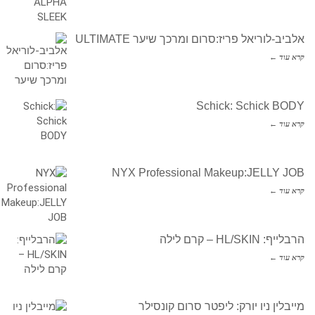
אלביב-לוריאל פריז:סרום ומרכך שיער ULTIMATE
קרא עוד ←
Schick: Schick BODY
קרא עוד ←
NYX Professional Makeup:JELLY JOB
קרא עוד ←
הרבלייף: HL/SKIN – קרם לילה
קרא עוד ←
מייבלין ניו יורק: ליפטר סרום קונסילר