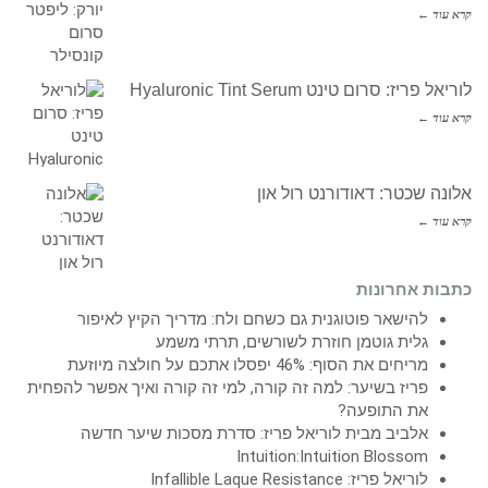
קרא עוד ←
לוריאל פריז: סרום טינט Hyaluronic Tint Serum
קרא עוד ←
אלונה שכטר: דאודורנט רול און
קרא עוד ←
כתבות אחרונות
להישאר פוטוגנית גם כשחם ולח: מדריך הקיץ לאיפור
גלית גוטמן חוזרת לשורשים, תרתי משמע
מריחים את הסוף: 46% יפסלו אתכם על חולצה מיוזעת
פריז בשיער: למה זה קורה, למי זה קורה ואיך אפשר להפחית
את התופעה?
אלביב מבית לוריאל פריז: סדרת מסכות שיער חדשה
Intuition:Intuition Blossom
לוריאל פריז: Infallible Laque Resistance