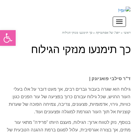
תפריט
פתח סרגל
ראשי
»
יופי! של אסתטיקה
»
כך תימנעו מנזקי הגילוח
כך תימנעו מנזקי הגילוח
ד"ר סילבי פואניונק |
גילוח הוא שגרה בעבור גברים רבים, אך מעט דובר על אלו בעלי
העור הרגיש, שכל גילוח עבורם כרוך בפציעה של עור הפנים כגון:
כוויות, גירוי, אדמומיות, פצעונים, צריבה, צמיחה הפוכה של שערות
קוצניות אל תוך העור הגורמת למוגלה ופצעונים ועוד.
בנוסף, נזק לטווח ארוך: הגילוח, מעצם היותו "פרידה" מתאי עור
מתים, אך בצורה אגרסיבית, עלול לפגום ברמת ההגנה הטבעית של