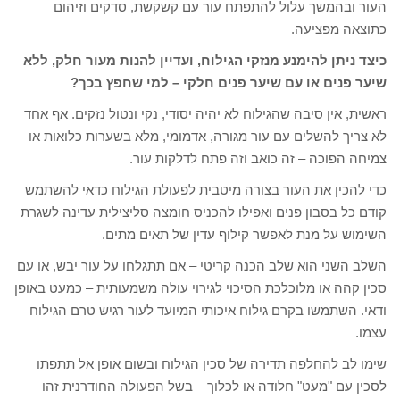
העור ובהמשך עלול להתפתח עור עם קשקשת, סדקים וזיהום
כתוצאה מפציעה.
כיצד ניתן להימנע מנזקי הגילוח, ועדיין להנות מעור חלק, ללא
שיער פנים או עם שיער פנים חלקי – למי שחפץ בכך?
ראשית, אין סיבה שהגילוח לא יהיה יסודי, נקי ונטול נזקים. אף אחד
לא צריך להשלים עם עור מגורה, אדמומי, מלא בשערות כלואות או
צמיחה הפוכה – זה כואב וזה פתח לדלקות עור.
כדי להכין את העור בצורה מיטבית לפעולת הגילוח כדאי להשתמש
קודם כל בסבון פנים ואפילו להכניס חומצה סליצילית עדינה לשגרת
השימוש על מנת לאפשר קילוף עדין של תאים מתים.
השלב השני הוא שלב הכנה קריטי – אם תתגלחו על עור יבש, או עם
סכין קהה או מלוכלכת הסיכוי לגירוי עולה משמעותית – כמעט באופן
ודאי. השתמשו בקרם גילוח איכותי המיועד לעור רגיש טרם הגילוח
עצמו.
שימו לב להחלפה תדירה של סכין הגילוח ובשום אופן אל תתפתו
לסכין עם "מעט" חלודה או לכלוך – בשל הפעולה החודרנית זהו