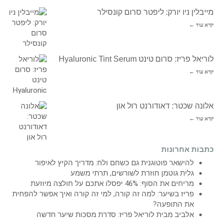
מייבלין ניו יורק: ליפטר סרום קונסילר
קרא עוד ←
לוריאל פריז: סרום טינט Hyaluronic Tint Serum
קרא עוד ←
אלונה שכטר: דאודורנט רול און
קרא עוד ←
כתבות אחרונות
להישאר פוטוגנית גם כשחם ולח: מדריך הקיץ לאיפור
גלית גוטמן חוזרת לשורשים, תרתי משמע
מריחים את הסוף: 46% יפסלו אתכם על חולצה מיוזעת
פריז בשיער: למה זה קורה, למי זה קורה ואיך אפשר להפחית
את התופעה?
אלביב מבית לוריאל פריז: סדרת מסכות שיער חדשה