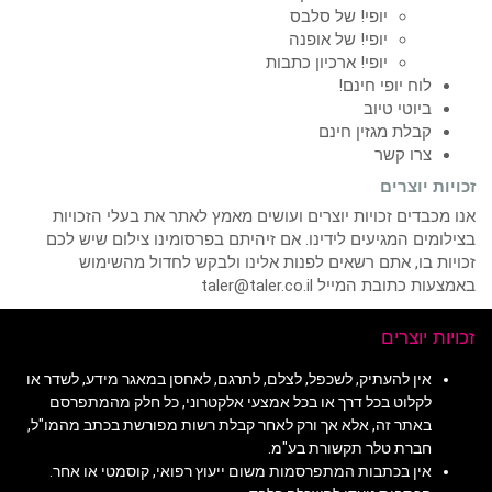
יופי! של סלבס
יופי! של אופנה
יופי! ארכיון כתבות
לוח יופי חינם!
ביוטי טיוב
קבלת מגזין חינם
צרו קשר
זכויות יוצרים
אנו מכבדים זכויות יוצרים ועושים מאמץ לאתר את בעלי הזכויות
בצילומים המגיעים לידינו. אם זיהיתם בפרסומינו צילום שיש לכם
זכויות בו, אתם רשאים לפנות אלינו ולבקש לחדול מהשימוש
באמצעות כתובת המייל taler@taler.co.il
זכויות יוצרים
אין להעתיק, לשכפל, לצלם, לתרגם, לאחסן במאגר מידע, לשדר או
לקלוט בכל דרך או בכל אמצעי אלקטרוני, כל חלק מהמתפרסם
באתר זה, אלא אך ורק לאחר קבלת רשות מפורשת בכתב מהמו"ל,
חברת טלר תקשורת בע"מ.
אין בכתבות המתפרסמות משום ייעוץ רפואי, קוסמטי או אחר.