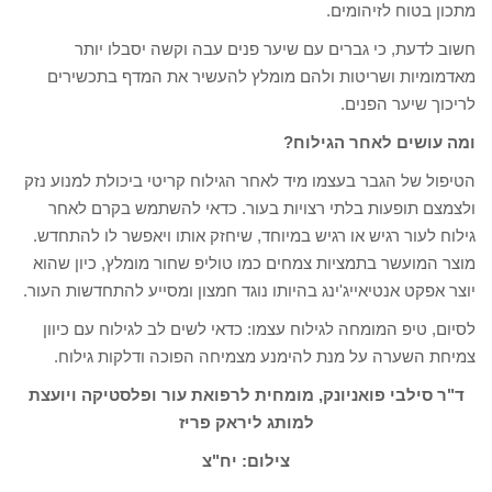
מתכון בטוח לזיהומים.
חשוב לדעת, כי גברים עם שיער פנים עבה וקשה יסבלו יותר
מאדמומיות ושריטות ולהם מומלץ להעשיר את המדף בתכשירים
לריכוך שיער הפנים.
ומה עושים לאחר הגילוח?
הטיפול של הגבר בעצמו מיד לאחר הגילוח קריטי ביכולת למנוע נזק
ולצמצם תופעות בלתי רצויות בעור. כדאי להשתמש בקרם לאחר
גילוח לעור רגיש או רגיש במיוחד, שיחזק אותו ויאפשר לו להתחדש.
מוצר המועשר בתמציות צמחים כמו טוליפ שחור מומלץ, כיון שהוא
יוצר אפקט אנטיאייג'ינג בהיותו נוגד חמצון ומסייע להתחדשות העור.
לסיום, טיפ המומחה לגילוח עצמו: כדאי לשים לב לגילוח עם כיוון
צמיחת השערה על מנת להימנע מצמיחה הפוכה ודלקות גילוח.
ד"ר סילבי פואניונק, מומחית לרפואת עור ופלסטיקה ויועצת
למותג ליראק פריז
צילום: יח"צ