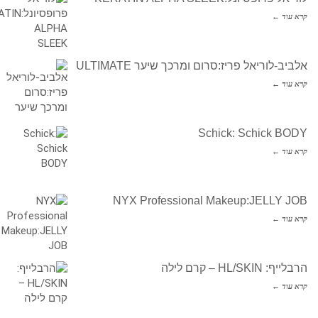
קרא עוד ←
אלביב-לוריאל פריז:סרום ומרכך שיער ULTIMATE
קרא עוד ←
Schick: Schick BODY
קרא עוד ←
NYX Professional Makeup:JELLY JOB
קרא עוד ←
הרבלייף: HL/SKIN – קרם לילה
קרא עוד ←