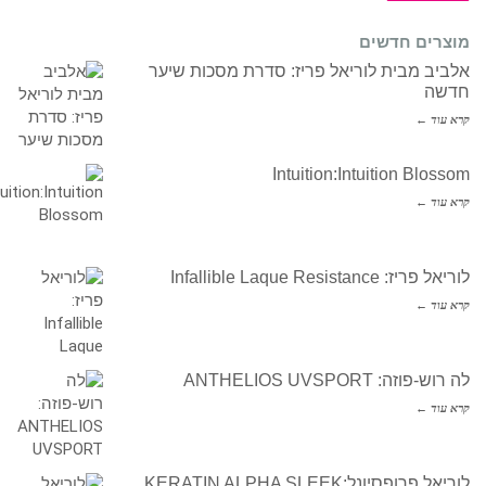
מוצרים חדשים
אלביב מבית לוריאל פריז: סדרת מסכות שיער
חדשה
קרא עוד ←
Intuition:Intuition Blossom
קרא עוד ←
לוריאל פריז: Infallible Laque Resistance
קרא עוד ←
לה רוש-פוזה: ANTHELIOS UVSPORT
קרא עוד ←
לוריאל פרופסיונל:KERATIN ALPHA SLEEK