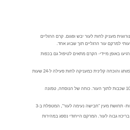
Neutrogena nourish בעל הנוסחה הנורווגית מעניק לחות לעור יבש ופגום. קרם הרגליים
עותי למרקם עור הרגליים תוך שבוע אחד.
גיעו באופן מיידי- הקרם מתאים לטיפול גם בכפות
הנוסחה הנורווגית אשר פותחה על ידי עמנואל סטורלוף, בלעדית למותג והוכחה קלינית כמעניקה לחות פעילה ל-24 שעות
לחות ורכות מתמשכת גם בתנאי מזג אוויר קיצוניים- הקרם חודר ל 10 שכבות לתוך העור. כוחה של הנוסחה, טמונה
ות- תחושת מעין "חבישה נעימה לעור", המטפלת ב-3
ריכוז גבוה לעור. המרקם הייחודי נספג במהירות