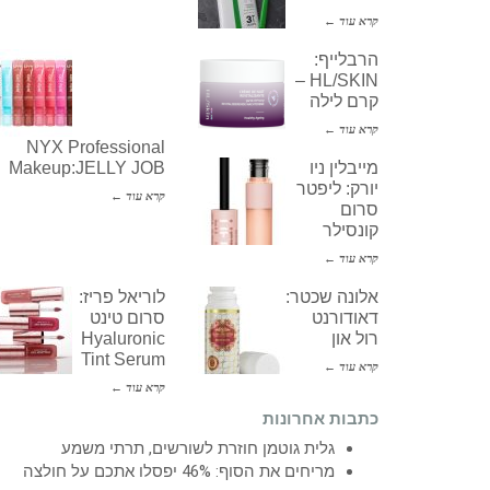
קרא עוד ←
הרבלייף:
HL/SKIN –
קרם לילה
קרא עוד ←
NYX Professional
מייבלין ניו
Makeup:JELLY JOB
יורק: ליפטר
קרא עוד ←
סרום
קונסילר
קרא עוד ←
אלונה שכטר:
לוריאל פריז:
דאודורנט
סרום טינט
רול און
Hyaluronic
Tint Serum
קרא עוד ←
קרא עוד ←
כתבות אחרונות
גלית גוטמן חוזרת לשורשים, תרתי משמע
מריחים את הסוף: 46% יפסלו אתכם על חולצה