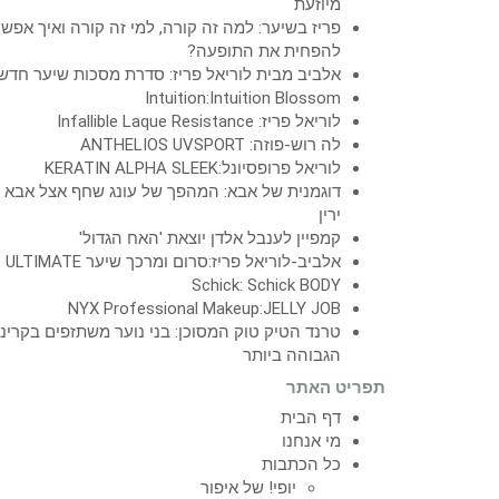
מיוזעת
פריז בשיער: למה זה קורה, למי זה קורה ואיך אפש
להפחית את התופעה?
אלביב מבית לוריאל פריז: סדרת מסכות שיער חדש
Intuition:Intuition Blossom
לוריאל פריז: Infallible Laque Resistance
לה רוש-פוזה: ANTHELIOS UVSPORT
לוריאל פרופסיונל:KERATIN ALPHA SLEEK
דוגמנית של אבא: המהפך של עונג שחף אצל אבא
ירין
קמפיין לענבל אלדן יוצאת 'האח הגדול'
אלביב-לוריאל פריז:סרום ומרכך שיער ULTIMATE
Schick: Schick BODY
NYX Professional Makeup:JELLY JOB
טרנד הטיק טוק המסוכן: בני נוער משתזפים בקרינ
הגבוהה ביותר
תפריט האתר
דף הבית
מי אנחנו
כל הכתבות
יופי! של איפור