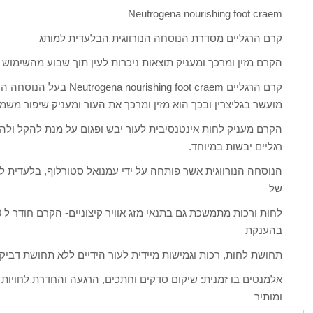
Neutrogena nourishing foot craem
קרם הרגליים מסדרת הנוסחה הנורווגית הבלעדית למותג
הקרם מזין ומרכך ומעניק תוצאות ניכרות לעין תוך שבוע מהשימוש
קרם הרגליים ing foot craem
מועשר בגליצרין ובכך הוא מזין ומרכך את העור ומעניק שיפור משמ
הקרם מעניק לחות אינטנסיבית לעור יבש ופגום על מנת להקל ולהר
רגליים יבשות במיוחד.
של
בהענקת
תחושת לחות, רכות וגמישות מיידית לעור הידיים ללא תחושת דביק
אלמנטים בו זמנית: שיקום סדקים וחתכים, הרגעה והחדרת לחויות ב
ומותיר