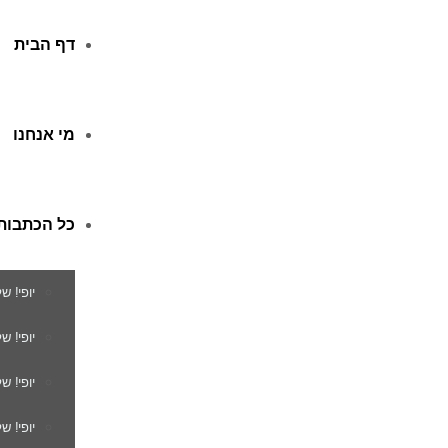
דף הבית
מי אנחנו
כל הכתבות
יופי! ש
יופי! 
יופי! ש
יופי! ש