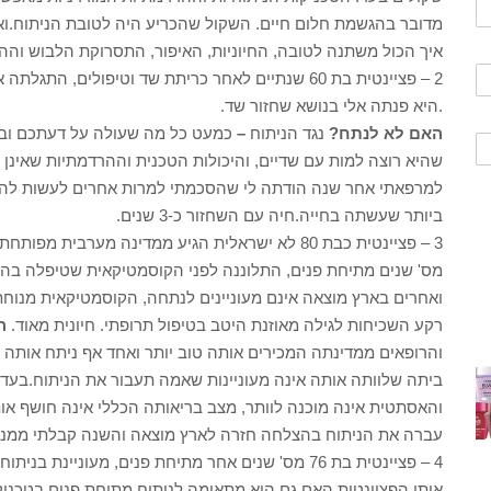
מדובר בהגשמת חלום חיים. השקול שהכריע היה לטובת הניתוח.ואכ
איך הכול משתנה לטובה, החיוניות, האיפור, התסרוקת הלבוש וההת
2 – פציינטית בת 60 שנתיים לאחר כריתת שד וטיפולי
.היא פנתה אלי בנושא שחזור שד.
האם לא לנתח?
נגד הניתוח
–
כמעט כל מה שעולה על דעתכם ובע
שהיא רוצה למות עם שדיים, והיכולות הטכנית וההרדמתיות שאינן
למרפאתי אחר שנה הודתה לי שהסכמתי למרות אחרים לעשות לה 
ביותר שעשתה בחייה.חיה עם השחזור כ-3 שנים.
3 – פציינטית כבת 80 לא ישראלית הגיע ממדינה מערב
מס' שנים מתיחת פנים, התלוננה לפני הקוסמטיקאית שטיפלה בה
ואחרים בארץ מוצאה אינם מעוניינים לנתחה, הקוסמטיקאית מנוחת
רקע השכיחות לגילה מאוזנת היטב בטיפול תרופתי. חיונית מאוד.
הא
והרופאים ממדינתה המכירים אותה טוב יותר ואחד אף ניתח אותה 
ביתה שלוותה אותה אינה מעוניינות שאמה תעבור את הניתוח.בעד
והאסתטית אינה מוכנה לוותר, מצב בריאותה הכללי אינה חושף אותה
עברה את הניתוח בהצלחה חזרה לארץ מוצאה והשנה קבלתי ממנה 
אותי הפציינטית האם גם היא מתאימה לניתוח מתיחת פנים בטכני