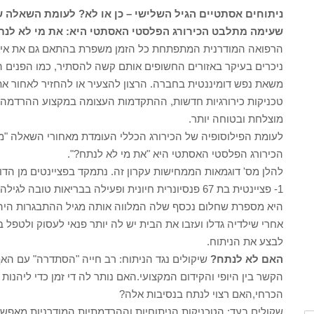
ניתוחים אסתטיים הגיל השלישי – כן או לא? לעומת השאלה 
שעימה מתלבט הכירורג הפלסטי האסתטי היא: את מי לא לנת
הרפואה המודרנית המתפתחת כל הזמן משפרת בהתאם גם את איכות
ניכרים בעיקר באזורים החשופים אותם קשה להסתיר, כמו הפנים ה
משאת נפש דומיננטית בחברה. הרצון להצעיר או להחזיר לאחור את 
טכניקות כירורגיות חדשות, ההתקדמות העצומה במקצוע ההרדמה ו
מוצלחת ובטוחה יותר.
לעומת הפילוסופיה של הכירורג הכללי העומדת מאחורי השאלה "
הכירורג הפלסטי האסתטי היא "את מי לא לנתח?".
להלן מס' דוגמאות הממחישות עקרון זה. נתמקד בפציינטים מן הדו
1- פציינטית בת 67 פנסיונרית חיונית ופעילה בבריאות 
היא מספרת שחלום נכסף שלה המלווה אותה מגיל ההתבגרות היה
אחרי שילדיה גדלו ועזבו את הבית יש לה יותר פנאי לעסוק ולטפל
לבצע את הניתוח.
האם לא לנתח?
שיקולים נגד הניתוח: רב חייה "הסתדרה" עם הא
הקשר בין היופי והקידום המקצועי.האם נותר לה די זמן כדי ליהנו
הכרחי,האם רצוי לנתח בנסיבות אלה?
שקולים בעד: הטכניקות הניתוחיות וההרדמתיות המודרניות מאפשר