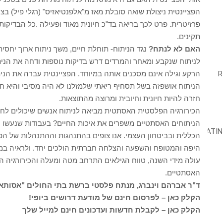
הפציינטית ניצולת שואה סובלת מאז מ"אלפנטיאזיס" (רגלי פיל) 
פרזיטרית. פרט לכך בריאה בד"כ חיונית מאוד ופעילה .כל הבדיק
תקינים.
האם לא לנתח?
נגד הניתוח- תוחלת חיים, משך ניתוח ארוך יחסית 
לניתוח שנקבע ומאחר והמרדים דרש בדיקות נוספות ודחה את הני
הרקע וגילה אינם מסכנים אותה במיוחד. הפציינטית עברה את הנ
הניתוח אושפזה בשל תסחיף ריאתי שלמזלנו לא היה מסיבי והיא חז
חזרה להיות חיונית וחיובית ומרוצה מהתוצאות.
הניתוחים האסתטיים משפרים את איכות החיים? בעבודות שנעשו וה
הכללית ובביטחון העצמי. אנו צופים בהתנהגות וההתנהלות של ה
עולה מידי השנה, טווח הגילאים התרחב מטה ומעלה והכירורגיה 
האסתטיים.
ד"ר אברהם וינברג, מנתח פלסטי ברשת בתי החולים "אסותא
הקלק כאן – לפרסום חינם של מודעת דרושים ביופי!
הקלק כאן – לקבלת חדשות ועדכונים חינם למייל שלך