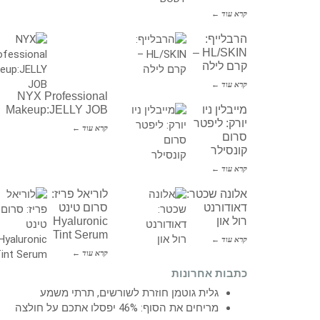
קרא עוד ←
הרבלייף:
HL/SKIN –
קרם לילה
קרא עוד ←
NYX Professional
מייבלין ניו
Makeup:JELLY JOB
יורק: ליפטר
קרא עוד ←
סרום
קונסילר
קרא עוד ←
אלונה שכטר:
לוריאל פריז:
דאודורנט
סרום טינט
רול און
Hyaluronic
Tint Serum
קרא עוד ←
קרא עוד ←
כתבות אחרונות
גלית גוטמן חוזרת לשורשים, תרתי משמע
מריחים את הסוף: 46% יפסלו אתכם על חולצה