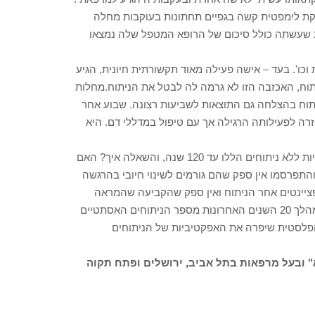
בצקת לימפטית קשה בגפיים תחתונות בעוקבות מחלה
ות שעשתה כולל סיכום של הרופא המטפל שלה נמצאו
וכו'. בעד – אישה פעילה מאוד תקשורתית חיונית, הגיע
תוח, האכזבה הזו לא גרמה לה לבטל את הניתוח.מחלות
יתוח בהצלחה גם התוצאות לשביעות רצונה. שבוע אחר
רה לפעילותה הרגילה אך עם טיפול במדללי דם. היא
הכירורגיה הפלסטית האסתטית מביאה לניתוח אנשים שיכולים לחיות ללא ניתוחים הללו עד 120 שנה, והשאלה איך? האם
תפרסמו אין ספק שהם גורמים לשינוי חיובי בהרגשה
פציינטים אחר הניתוח ואין ספק שהקביעה שהמראה
היפה והמטופח והשפעה והצלחה חברתית הולכים יחד. ולראיה במהלך 20 השנים האחרונות מספר הניתוחים האסתטיים
הפלסטית שיפרה את האפקטיביות של הניתוחים
" ובעל מרפאות בתל אביב, ירושלים ופתח תקוה