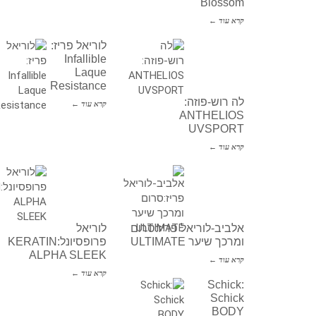
Blossom
קרא עוד ←
לוריאל פריז:
Infallible
Laque
Resistance
לה רוש-פוזה:
קרא עוד ←
ANTHELIOS
UVSPORT
קרא עוד ←
אלביב-לוריאל פריז:סרום
לוריאל
ומרכך שיער ULTIMATE
פרופסיונל:KERATIN
ALPHA SLEEK
קרא עוד ←
קרא עוד ←
Schick:
Schick
BODY