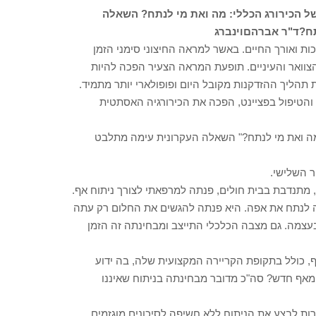
של הכירורג הכללי: מה ואת מי לנתח? השאלה
ח?
ד"ר אברהם
וינברג
 ואורך החיים. באשר למראה החיצוני סימני הזמן
צוואר והעיניים. תופעת המראה הצעיר הפכה להיות
תהליך ההזדקנות מקובל היום ופופולארי יותר מתמיד.
הטיפול בפציינט, הפכה את הכירורגיה האסתטית
מה ואת מי לנתח?" השאלה העקרונית עימה מתלבט
ר השלישי.
טובה לגילה, מתנדבת בבית חולים, פנתה למרפאתי לצורך ניתוח אף.
 לנתח את אפה. היא פנתה להגשים את החלום רק עתה
 בעצמה. גם מצבה הכלכלי התייצב ומבחינתה זה הזמן
ף, כולל בתקופת הקריירה המקצועית שלה, בה ידוע
ת מאף חדש? סה"כ מדובר מבחינתה בניתוח שאיננו
ות לבצע את הניתוח ללא חשיפה לסיכונים מוגזמים.