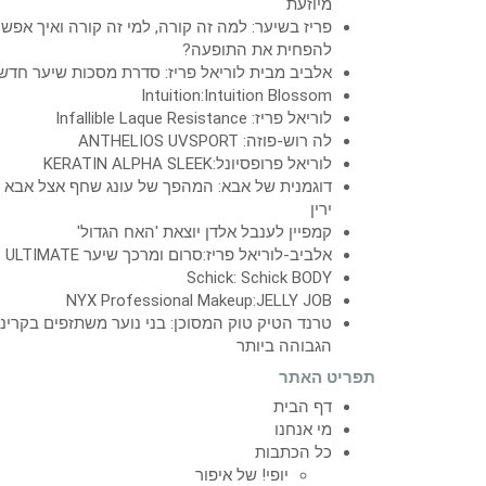
מיוזעת
פריז בשיער: למה זה קורה, למי זה קורה ואיך אפש
להפחית את התופעה?
אלביב מבית לוריאל פריז: סדרת מסכות שיער חדש
Intuition:Intuition Blossom
לוריאל פריז: Infallible Laque Resistance
לה רוש-פוזה: ANTHELIOS UVSPORT
לוריאל פרופסיונל:KERATIN ALPHA SLEEK
דוגמנית של אבא: המהפך של עונג שחף אצל אבא
ירין
קמפיין לענבל אלדן יוצאת 'האח הגדול'
אלביב-לוריאל פריז:סרום ומרכך שיער ULTIMATE
Schick: Schick BODY
NYX Professional Makeup:JELLY JOB
טרנד הטיק טוק המסוכן: בני נוער משתזפים בקרינ
הגבוהה ביותר
תפריט האתר
דף הבית
מי אנחנו
כל הכתבות
יופי! של איפור