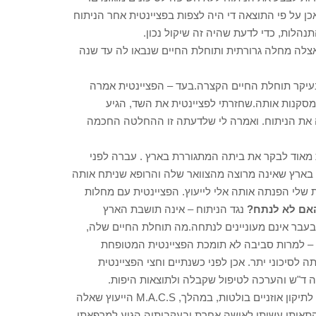
ן על פי התוצאה די היה לצפות בפציינטית אחר הניתוח
נהלות, כדי לדעת שהיה זה שיקול נכון.
ם, התגלתה אצלה מחלה גרורתית ותוחלת החיים שנבאו לה עד שנה
יקר תוחלת החיים הקצרה.בעד – הפציינטית אמרה
 מסקנות אותה.שחזרתי לפציינטית את השד, הגיע
את הניתוח. ואמרה לי שלדעתה זו ההחלטה החכמה
ית מפותחת מאוד לבקר את ביתה המתגוררת בארץ . עברה לפני
 בארץ שאינה מרוצה מהצוואר שלה והרופא שניתח אותה
 שלי הפנתה אותה אלי לייעוץ. הפציינטית עם מחלות
ם לא לנתח?
נגד הניתוח – אינה תושבת הארץ
בעבר אינם מעוניינים לנתחה.מה תוחלת החיים שלה,
 – למרות סביבה לא תומכת הפציינטית המטופחת
 לסיכוני יתר. אכן לפני כשנתיים וחצי הפציינטית
ד"ש והערכה לטיפול שקבלה ולתוצאות היפות.
4 – פציינטית בת 76 מס' שנים אחר מתיחת פנים, מעוניינת בניתוח לתיקון אוזניים בולטות, במהלך, M.A.C.S הייעוץ שאלה
קתאותו עשיתי לאישה אחרת ובעקבותיה הגיע למרפאתי.