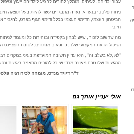
עבור ילדיהם. לעיתים, מומלץ להורים להציע לילדיהם ייעוץ וטיפול פ
ר
ניתוח פלסטי בנער או נערה מתבגרים עשוי להיות בעל תוצאה חיו
הביטחון העצמי, הדימוי העצמי בכלל ודימוי הגוף בפרט, להגביר 
ה
חיובי.
מה שחשוב לזכור , שיש לבחון בקפידה ובזהירות כל ומעמד לניתוח 
ושיקול הדעת המקצועי שלנו, כרופאים מנתחים, לטובת הפציינט 
"לא ,לא בשלב זה" , היא עדיין תשובה המועדפת בעיני במקרים רבים
הרגשיות שלו טרם מעוצב מכדי שיוכל להוכיח התאמה ריגשית ונפש
ד"ר דיויד מנדס, מומחה לכירורגיה פלסטית /www.dmendes.co.il
ה
אולי יעניין אותך גם