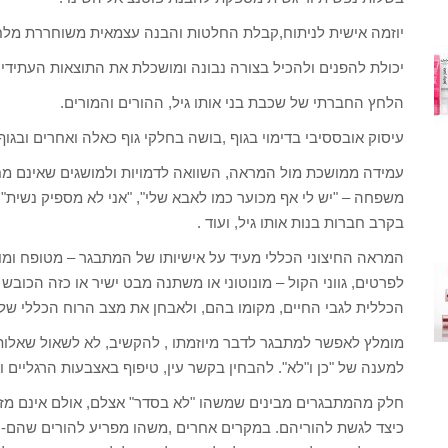
יוזמה אישית לניתוח,קבלת החלטות והבנה עצמאית משוחררת מלחצים
יכולת להפנים ולהכיל בצורה נבונה ומושכלת את התוצאות העתידיו
הלחץ החברתי של שכבת בני אותו גיל, ההורים והמורים.
עיסוק אובססיבי בדימוי בגוף ,בושה בחלקי גוף כאלה ואחרים ובגוף
עמידה ממושכת מול המראה, השוואה לדמויות ולמושגים שאינם מחמי
משפחה – "יש לי אף מכוער כמו לאבא שלי", "אני לא מספיק נשית" 
בקרב חברות בנות אותו גיל, ועוד .
המראה החיצוני הכללי מעיד על אישיותו של המתבגר – מטופח ומוק
לפרטים, גווני הקול – מונוטוני או משתנה מבט ישיר או כזה הכוב
הכללית לגבי החיים, מקומו בהם, ולאבחן את מצב הרוח הכללי שלו
מומלץ לאפשר למתבגר לדבר מיוזמתו , להקשיב, לא לשאול שאלות 
למענה של "כן ו"לא". להבחין בקשר עין, טיפוף באצבעות הרגליים והיד
חלק מהמתבגרים מבינים שמשהו "לא בסדר" אצלם, אולם אינם מז
כיצד לגשת להוריהם. במקרים אחרים ,משהו מפריע להורים שהם-