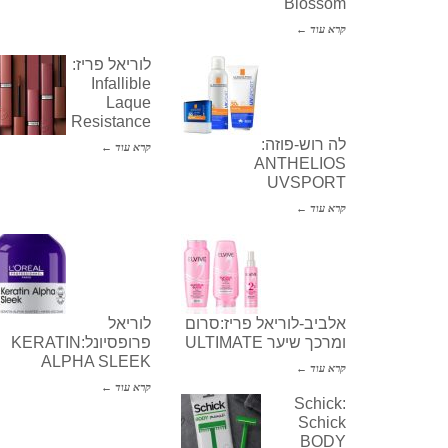
Blossom
קרא עוד ←
לוריאל פריז:
Infallible
Laque
Resistance
לה רוש-פוזה:
קרא עוד ←
ANTHELIOS
UVSPORT
קרא עוד ←
אלביב-לוריאל פריז:סרום
לוריאל
ומרכך שיער ULTIMATE
פרופסיונל:KERATIN
ALPHA SLEEK
קרא עוד ←
קרא עוד ←
Schick:
Schick
BODY