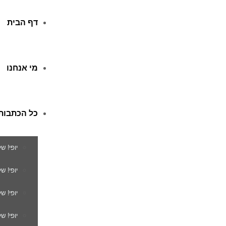
דף הבית
מי אנחנו
כל הכתבות
יופי! ש
יופי! 
יופי! ש
יופי! ש