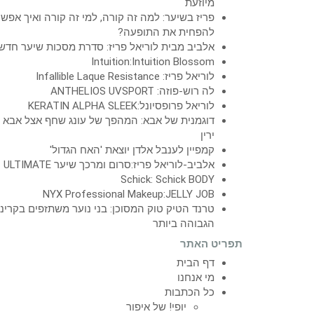
מיוזעת
פריז בשיער: למה זה קורה, למי זה קורה ואיך אפש
להפחית את התופעה?
אלביב מבית לוריאל פריז: סדרת מסכות שיער חדש
Intuition:Intuition Blossom
לוריאל פריז: Infallible Laque Resistance
לה רוש-פוזה: ANTHELIOS UVSPORT
לוריאל פרופסיונל:KERATIN ALPHA SLEEK
דוגמנית של אבא: המהפך של עונג שחף אצל אבא
ירין
קמפיין לענבל אלדן יוצאת 'האח הגדול'
אלביב-לוריאל פריז:סרום ומרכך שיער ULTIMATE
Schick: Schick BODY
NYX Professional Makeup:JELLY JOB
טרנד הטיק טוק המסוכן: בני נוער משתזפים בקרינ
הגבוהה ביותר
תפריט האתר
דף הבית
מי אנחנו
כל הכתבות
יופי! של איפור