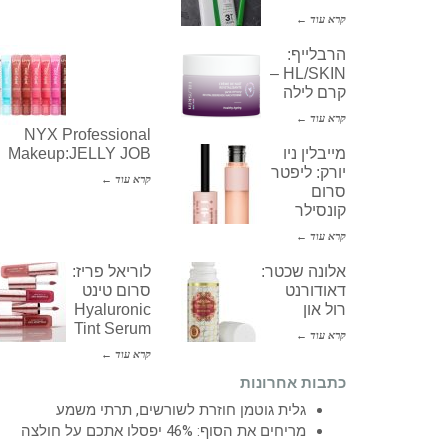
קרא עוד ←
הרבלייף:
HL/SKIN –
קרם לילה
קרא עוד ←
NYX Professional
מייבלין ניו
Makeup:JELLY JOB
יורק: ליפטר
קרא עוד ←
סרום
קונסילר
קרא עוד ←
אלונה שכטר:
לוריאל פריז:
דאודורנט
סרום טינט
רול און
Hyaluronic
Tint Serum
קרא עוד ←
קרא עוד ←
כתבות אחרונות
גלית גוטמן חוזרת לשורשים, תרתי משמע
מריחים את הסוף: 46% יפסלו אתכם על חולצה