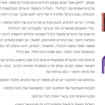
עצמם, "לתקן פגם" שהם עצמם לעיתים אינם מוטרדים ממנו. אחרים
צרכניות אסתטיקה "כבדות" . העלייה במספר הנערות המבקשות ל
הטבעית, נובע בעיקר מסיבה זו של חיקוי האם שכבר עברה ניתוח.
מאידך, הורים, לעיתים, אינם אוהדים את הרעיון של ניתוח פלסטי
,וכדי לעשותם מאושרים יותר ובעיקר- מקובלים יותר חברתית.
גירושים של ההורים ומעמד כלכלי משתנה עלולים להשפיע לרעה על ה
במראה חיצוני. אם ההורים מתגרשים, למשל, הם חשים פעמים רבות 
אפשרי מאוד במצב הכלכלי, התוצאה , לעתים, הינה עיסוק יתר במר
באמצעות שינוי חיצוני, הגם שאינו נחוץ תמיד, אם בכלל.
קיימים כמה שיקולים משמעותיים שיש להביאם בחשבון בטרם קבלת
לשיפור המצב הקיים, אולם עדיין במסגרת המראה הקיים , (כמו: הצמ
של מראה חיצוני – כמו בניתוח אף.
במיפגש עם המתבגר יש לבחון מספר רב של נתונים, מלבד התאמת 
תובנות מעמיקות של המתבגר לגבי המשמעות של ניתוח פלסטי.
מבנה אישיות יציב ובוגר יחסית לגיל הביולוגי.
בשלות נפשית וריגשית מספקת להבנת פוטנציאל השינוי.