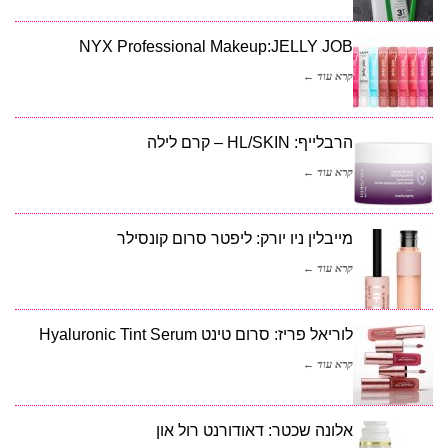
NYX Professional Makeup:JELLY JOB
קרא עוד ←
הרבלייף: HL/SKIN – קרם לילה
קרא עוד ←
מייבלין ניו יורק: ליפטר סרום קונסילר
קרא עוד ←
לוריאל פריז: סרום טינט Hyaluronic Tint Serum
קרא עוד ←
אלונה שכטר: דאודורנט רול און