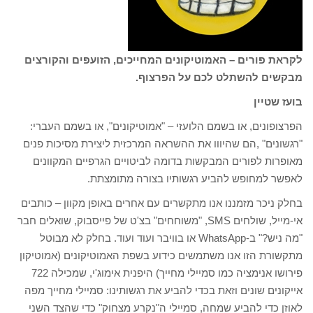
לקראת פורים – האמוטיקונים המחייכים, הזועפים והקורצים
מבקשים להשתלט לכם על הפרצוף.
בועז שטיין
הפרצופונים, או בשמם הלועזי – "אמוטיקונים", או בשמם העברי:
"רגשונים" ,הם שהיווו את ההשראה המרכזית ליצירת מסיכות פנים
מאופרות לפורים המבקשות בדומה לביטויים הגרפיים המקוונים
לאפשר למחופש להביע רגשותיו בצורה מתומצתת.
בחלק ניכר מזמננו אנו מתקשרים עם אחרים באופן מקוון – כותבים
אי-מייל, שולחים SMS, "משוחחים" בצ'ט של פייסבוק, שואלים חבר
"מה ניש?" ב-WhatsApp או בוויבר ועוד ועוד. בחלק לא מבוטל
מתקשורת הזו אנו משתמשים כידוע בשפת האמוטיקונים (אמוטיקון
פירושו אנימציה כמו סמיילי מחייך) היפנית אימוג'י, שמכילה 722
אייקונים שונים וזאת בכדי להביע את רגשותינו: סמיילי מחייך מפה
לאוזן כדי להביע שמחה, סמיילי ה"נקרע מצחוק" כדי שהצד השני