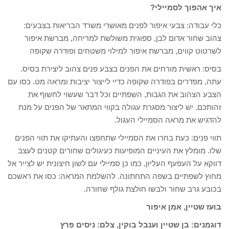
איך אהפוך לסמיילי?
כלי עבודה: צבעי איפור לפנים מאושרי משרד הבריאות בצבעים:
צהוב שחור אדום לבן, ספוגית משולשת למריחה, מברשת איפור
לשרטוט קווים, מברשת איפור למילוי משטחים ופודרה שקופה
בסיס: ראשית מורחים את הפנים בצבע פנים צהוב ליצירת בסיס.
עתה, מפדרים בפודרה שקופה כדיי לייצור יציבות ומראה מט. כסו עם
הצבע הצהוב את הגבות, השפתיים וכל דבר שעשוי לחשוף את
זהותכם. יש ליצור מסגרת עגולה בקווי המתאר של הפנים על מנת
להדגיש את מראה הסמיילי העגול.
תווי פנים: כעת בחרו את הסמיילי שתחפצו והעתיקו את תווי הפנים
שלו. מומלץ את העיניים המופיעות כעיגולים שחורים קטנים לעצב
דווקא על העפעף העליון, כמו כן סמיילי עם לשון חיצונית יש לצייר אל
מחוץ לשפתיים בשפה התחתונה. להשלמת המראה: כסו את ראשכם
בכובע גרב שחור ולבשו חולצת גולף שחורה.
בועז שטיין, אמן איפור
דוגמנים: בן שטיין וענבל בוקין, צלם: ניסים פרץ