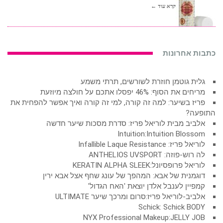
קרא עוד ←
כתבות אחרונות
גלית גוטמן חוזרת לשורשים, תרתי משמע
מריחים את הסוף: 46% יפסלו אתכם על חולצה מיוזעת
פריז בשיער: למה זה קורה, למי זה קורה ואיך אפשר להפחית את
התופעה?
אלביב מבית לוריאל פריז: סדרת מסכות שיער חדשה
Intuition:Intuition Blossom
לוריאל פריז: Infallible Laque Resistance
לה רוש-פוזה: ANTHELIOS UVSPORT
לוריאל פרופסיונל:KERATIN ALPHA SLEEK
דוגמנית של אבא: המהפך של עונג שחף אצל אבא ירין
קמפיין לענבל אלדן יוצאת 'האח הגדול'
אלביב-לוריאל פריז:סרום ומרכך שיער ULTIMATE
Schick: Schick BODY
NYX Professional Makeup:JELLY JOB