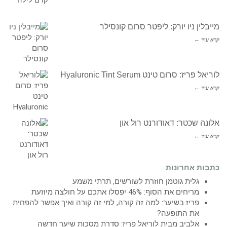
מייבלין ניו יורק: ליפטר סרום קונסילר
קרא עוד ←
לוריאל פריז: סרום טינט Hyaluronic Tint Serum
קרא עוד ←
אלונה שכטר: דאודורנט רול און
קרא עוד ←
כתבות אחרונות
גלית גוטמן חוזרת לשורשים, תרתי משמע
מריחים את הסוף: 46% יפסלו אתכם על חולצה מיוזעת
פריז בשיער: למה זה קורה, למי זה קורה ואיך אפשר להפחית
את התופעה?
אלביב מבית לוריאל פריז: סדרת מסכות שיער חדשה