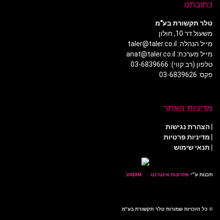
כתובתנו
טלר תקשורת בע"מ
משעול דר 10, חולון
מייל הנהלה: taler@taler.co.il
מייל מערכת: anat@taler.co.il
טלפון (רב קווי): 03-6839666
פקס: 03-6839626
מדיניות האתר
|
הצהרת נגישות
|
מדיניות פרטיות
| תנאי שימוש
תכנות ע״י
פתרונות אינטרנט
.
© כל הזכויות שמורות טלר תקשורת בע"מ