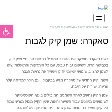
תפריט
פתח סרגל
ראשי
»
יופי! מוצרים חדשים
»
סאקרה: שמן קיק לגבות
סאקרה: שמן קיק לגבות
רשת סאקרה משיקה את הטרנד המוביל בתחום הביוטי: שמן קיק
בכבישה קרה, לשיקום גבות טבעי, עם כל היתרונות והתועלות שיש
לשמן להציע. שימוש יומיומי יחזק ויעשיר את נראות הגבה .
השמן קיק החדש של סאקרה מגיע בבקבוקון עם רולר למריחה קלה
וזריזה, ישירות על הגבה.
שמן הקיק נחשב לאחד השמנים המובילים בענף הקוסמטיקה
לשימושים מגוונים עבור השיער והעור. שמן הקיק מופק מזרעי צמח
הקיקיון, עשיר בחומצות שומן שהחיונית מביניהן היא 'חומצה