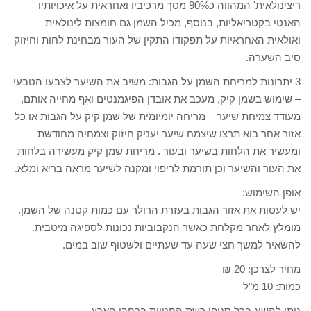
ריצינולאית' המהווה כ90% מסך מרכיביו ואחראית על איכויותיו
האנטי בקטריאליות, בנוסף, מכיל השמן גם חומצות לינולאית
ואולאית האחראיות על תפקודו התקין של העור מבחינת לחות וחיזוק
סיב השערה.
3 יתרונות למריחת השמן על הגבות: משיב את השיער לצבעו הטבעי
– שימוש בשמן קיק, מעכב את אובדן הפיגמנטים ואף מחייה אותם,
מעודד צמיחת שיער – מריחה יומיומית של שמן קיק על הגבות או כל
אזור אחר בוא תרצו שיצמח שיער יעניק חיזוק וצמחיה מחודשת
ומעשיר את הלחות בשיער ובעור . מריחת שמן קיק מעשירה בלחות
את העור והשיער וכן תורמת לריפוי ומקנה לשיער מראה בריא ומלא.
אופן השימוש:
יש לעסות את אזור הגבות בעזרת הרולר עם כמות קטנה של השמן.
מומלץ לאחר מקלחת כאשר הנקבוביות נכונות לספיגה מיטבית.
להשאיר למשך חצי שעה עד שעתיים ולשטוף שוב במים.
מחיר לצרכן: 20 ₪
כמות: 10 מ"ל
ניתן להשיג בכל סניפי רשת החנויות ברחבי הארץ