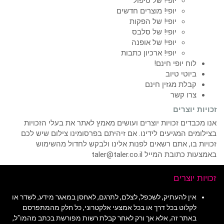
יופי! של טיפול
יופי! מוצרים חדשים
יופי! של הפקות
יופי! של סלבס
יופי! של אופנה
יופי! ארכיון כתבות
לוח יופי חינם!
ביוטי טיוב
קבלת מגזין חינם
צרו קשר
זכויות יוצרים
אנו מכבדים זכויות יוצרים ועושים מאמץ לאתר את בעלי הזכויות
בצילומים המגיעים לידינו. אם זיהיתם בפרסומינו צילום שיש לכם
זכויות בו, אתם רשאים לפנות אלינו ולבקש לחדול מהשימוש
באמצעות כתובת המייל taler@taler.co.il
זכויות יוצרים
אין להעתיק, לשכפל, לצלם, לתרגם, לאחסן במאגר מידע, לשדר או
לקלוט בכל דרך או בכל אמצעי אלקטרוני, כל חלק מהמתפרסם
באתר זה, אלא אך ורק לאחר קבלת רשות מפורשת בכתב מהמו"ל,