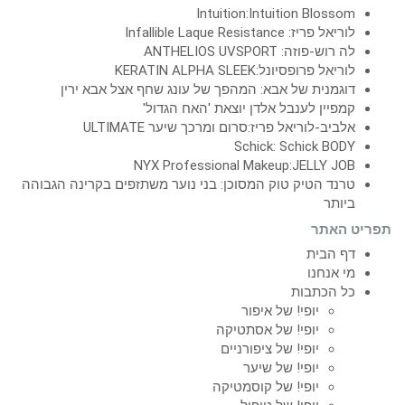
Intuition:Intuition Blossom
לוריאל פריז: Infallible Laque Resistance
לה רוש-פוזה: ANTHELIOS UVSPORT
לוריאל פרופסיונל:KERATIN ALPHA SLEEK
דוגמנית של אבא: המהפך של עונג שחף אצל אבא ירין
קמפיין לענבל אלדן יוצאת 'האח הגדול'
אלביב-לוריאל פריז:סרום ומרכך שיער ULTIMATE
Schick: Schick BODY
NYX Professional Makeup:JELLY JOB
טרנד הטיק טוק המסוכן: בני נוער משתזפים בקרינה הגבוהה
ביותר
תפריט האתר
דף הבית
מי אנחנו
כל הכתבות
יופי! של איפור
יופי! של אסתטיקה
יופי! של ציפורניים
יופי! של שיער
יופי! של קוסמטיקה