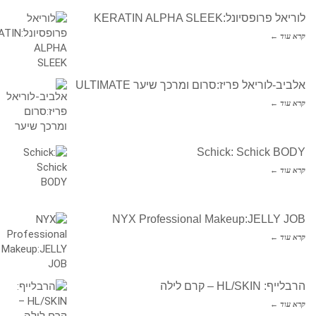
לוריאל פרופסיונל:KERATIN ALPHA SLEEK
קרא עוד ←
אלביב-לוריאל פריז:סרום ומרכך שיער ULTIMATE
קרא עוד ←
Schick: Schick BODY
קרא עוד ←
NYX Professional Makeup:JELLY JOB
קרא עוד ←
הרבלייף: HL/SKIN – קרם לילה
קרא עוד ←