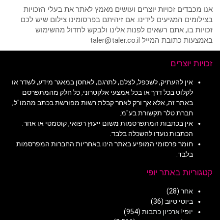
אנו מכבדים זכויות יוצרים ועושים מאמץ לאתר את בעלי הזכויות
בצילומים המגיעים לידינו. אם זיהיתם בפרסומינו צילום שיש לכם
זכויות בו, אתם רשאים לפנות אלינו ולבקש לחדול מהשימוש
באמצעות כתובת המייל taler@taler.co.il
זכויות יוצרים
אין להעתיק, לשכפל, לצלם, לתרגם, לאחסן במאגר מידע, לשדר או
לקלוט בכל דרך או בכל אמצעי אלקטרוני, כל חלק מהמתפרסם
באתר זה, אלא אך ורק לאחר קבלת רשות מפורשת בכתב מהמו"ל,
חברת טלר תקשורת בע"מ.
אין בכתבות המתפרסמות משום ייעוץ רפואי, קוסמטי או אחר.
הכתבות נועדו להשכלה בלבד.
חומר פרסומי המופיע באתר הינו באחריות החברות המפרסמות
בלבד.
קטגוריות באתר יופי
אחר
(28)
ביוטי טיוב
(36)
יופי! ארכיון כתבות
(954)