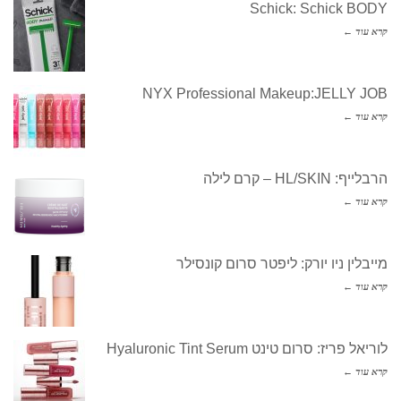
Schick: Schick BODY
קרא עוד ←
NYX Professional Makeup:JELLY JOB
קרא עוד ←
הרבלייף: HL/SKIN – קרם לילה
קרא עוד ←
מייבלין ניו יורק: ליפטר סרום קונסילר
קרא עוד ←
לוריאל פריז: סרום טינט Hyaluronic Tint Serum
קרא עוד ←