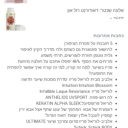
אלונה שכטר: דאודורנט רול און
קרא עוד ←
כתבות אחרונות
5 תובנות על פטרת הציפורן
להישאר פוטוגנית גם כשחם ולח: מדריך הקיץ לאיפור
גלית גוטמן חוזרת לשורשים, תרתי משמע
מריחים את הסוף: 46% יפסלו אתכם על חולצה מיוזעת
פריז בשיער: למה זה קורה, למי זה קורה ואיך אפשר להפחית
את התופעה?
אלביב מבית לוריאל פריז: סדרת מסכות שיער חדשה
Intuition:Intuition Blossom
לוריאל פריז: Infallible Laque Resistance
לה רוש-פוזה: ANTHELIOS UVSPORT
לוריאל פרופסיונל:KERATIN ALPHA SLEEK
דוגמנית של אבא: המהפך של עונג שחף אצל אבא ירין
קמפיין לענבל אלדן יוצאת 'האח הגדול'
אלביב-לוריאל פריז:סרום ומרכך שיער ULTIMATE
Schick: Schick BODY