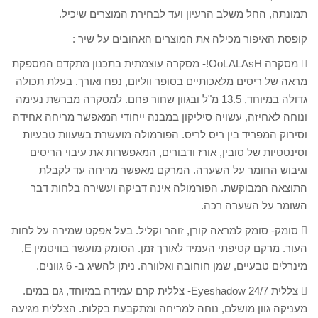
תמונתה, החל משלב הרעיון ועד לבחירת המוצרים שיכיל.
קופסת האיפור מכילה את המוצרים האהובים על שיר :
 מסקרה OoLALAsH!- מסקרה עוצמתית בתכנון מתקדם המספקת
מראה של ריסים מלאכותיים בסופר ווליום, נפח ואורך. בעלת תכולה
גדולה במיוחד, 13.5 מ"ל ובגוון שחור פחם. למסקרה מברשת נעימה
ונוחה לאחיזה, עשויה סיליקון במבנה ייחודי המאפשר מריחה אחידה
וסירוק המפריד בין ריס לריס. הפורמולה מועשרת בשעוות טבעיות
וסינטטיות של סובין, אורז ודבורים, המאפשרות את עיבוי הריסים
וגיבוש החומר על השערה. המרקם מאפשר מריחה עד לקבלת
התוצאה המבוקשת. הפורמולה אינה דביקה ועשירה בלחות דבר
השומר על השערה רכה.
 סומק- סומק למראה קורן, זוהר וקליל. בעל אפקט שמירה על לחות
העור. מרקם קטיפתי העמיד לאורך זמן. הסומק מועשר בוויטמין E,
מינרלים טבעיים, שמן חוחובה ואלוורה. ניתן להשיג ב- 6 גוונים.
 צללית Eyeshadow 24/7- צללית קרם עמידה במיוחד, גם במים.
מעניקה גוון מושלם, נוחה למריחה ומתקבעת בקלות. הצללית מגיעה