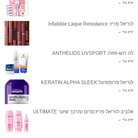
קרא עוד ←
לוריאל פריז: Infallible Laque Resistance
קרא עוד ←
לה רוש-פוזה: ANTHELIOS UVSPORT
קרא עוד ←
לוריאל פרופסיונל:KERATIN ALPHA SLEEK
קרא עוד ←
אלביב-לוריאל פריז:סרום ומרכך שיער ULTIMATE
קרא עוד ←