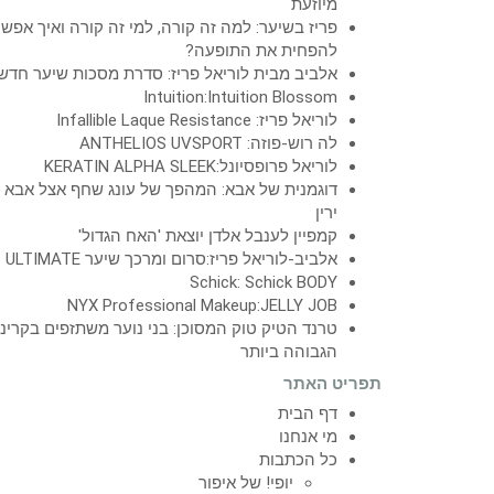
מיוזעת
פריז בשיער: למה זה קורה, למי זה קורה ואיך אפש
להפחית את התופעה?
אלביב מבית לוריאל פריז: סדרת מסכות שיער חדש
Intuition:Intuition Blossom
לוריאל פריז: Infallible Laque Resistance
לה רוש-פוזה: ANTHELIOS UVSPORT
לוריאל פרופסיונל:KERATIN ALPHA SLEEK
דוגמנית של אבא: המהפך של עונג שחף אצל אבא
ירין
קמפיין לענבל אלדן יוצאת 'האח הגדול'
אלביב-לוריאל פריז:סרום ומרכך שיער ULTIMATE
Schick: Schick BODY
NYX Professional Makeup:JELLY JOB
טרנד הטיק טוק המסוכן: בני נוער משתזפים בקרינ
הגבוהה ביותר
תפריט האתר
דף הבית
מי אנחנו
כל הכתבות
יופי! של איפור