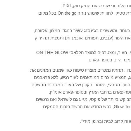
ונדוני שכבש את הטיק טוק, PIXI,
ומציגה דור חדש של סמקים קרמיים מרעננים תוצרת קוריאה בתצורת סטיק, לחוויית שימוש נוחה On the go בכל מקום
ד, ומועשרים בג'ינסנג עשיר בנוגדי חמצון, אלוורה,
ת העור (ענבים, תפוחים ואוכמניות) ותמצית תה ירוק
הסמקים מגיעים בעיצוב נקי המתאימים היטב לדור הצעיר ולכל סוגי העור, ומצטרפים למוצר הקלאסי ON-THE-GLOW
נמכר היום בסופר-פארם.
לראשונה בסוהו בלונדון. תחתיו נמכרים מוצריו טיפוח כגון שמנים המזינים את
ג, המציע מוצרים המותאמים לעור רגיש, ללא פראבנים
 היופי הטבעי, הזוהר והקורן של העור. במסגרת ההשקה
בוקש ביותר של פיקסי, מגיע גם לישראל ואנו נרגשים
להביאו לסופר-פארם. המותג, שידוע בעיקר הודות לרב המכר ה-Glow Tonic, כבש מחדש את הרשת בזכות הסמקים
 קרוב לבית ובאופן מידי".