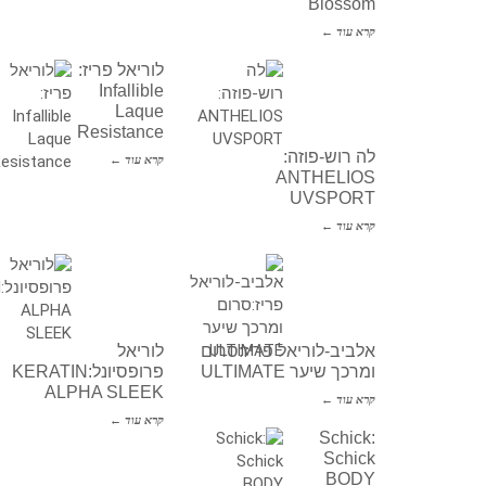
Blossom
קרא עוד ←
לוריאל פריז:
Infallible
Laque
Resistance
לה רוש-פוזה:
קרא עוד ←
ANTHELIOS
UVSPORT
קרא עוד ←
אלביב-לוריאל פריז:סרום
לוריאל
ומרכך שיער ULTIMATE
פרופסיונל:KERATIN
ALPHA SLEEK
קרא עוד ←
קרא עוד ←
Schick:
Schick
BODY