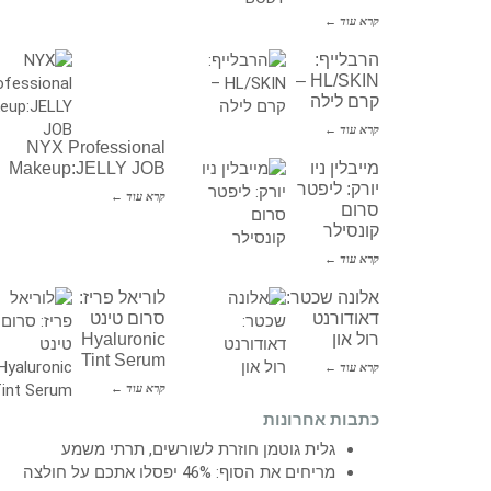
קרא עוד ←
הרבלייף:
HL/SKIN –
קרם לילה
קרא עוד ←
NYX Professional
מייבלין ניו
Makeup:JELLY JOB
יורק: ליפטר
קרא עוד ←
סרום
קונסילר
קרא עוד ←
אלונה שכטר:
לוריאל פריז:
דאודורנט
סרום טינט
רול און
Hyaluronic
Tint Serum
קרא עוד ←
קרא עוד ←
כתבות אחרונות
גלית גוטמן חוזרת לשורשים, תרתי משמע
מריחים את הסוף: 46% יפסלו אתכם על חולצה