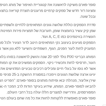
סופר-פארם משיקה לראשונה את קטגוריית האיפור של מותג הטיפוח הל
ובכל שעה.
סדרת הסמקים כוללת שלושה גוונים המתאימים ללחיים ולשפתיים כאח
שמן קיק עשיר בחומצות שומן, תערובת של תמציות פירות המזינות א
העשירה בוויטמינים כמו A, C, E ועוד.
המעניק לחות לעור הפנים, הגוף, השפתיים והשיער ללא גוון אשר 
המותג הבריטי PIXI נולד לפני 20 שנה והושק 
העור, תרסיסי לחות ותכשירי ניקוי. הסמקים ממשיכים את קו המות
אשר לא נוסו על בעלי חיים ומכילים רכיבים טבעיים המדגישים את
יגיעו ארצה שלושת הגוונים ויימכרו במסגרת ההשקה ב-25 סניפי סופר-פארם ברחבי הארץ ובסופר-פארם אונליין.
שירן אליצור, מנהלת יבוא ופיתוח מותגים בסופר-פארם: "הפריט המ
המפורסמים, והדרישה למוצרים הללו עולה בכל רחבי העולם.
סופר-פארם מאפשרת ללקוחות לחוות את כל מה שחם בעולם הטיפוח