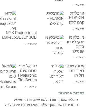
קרא עוד ←
הרבלייף:
HL/SKIN –
קרם לילה
קרא עוד ←
NYX Professional
מייבלין ניו
Makeup:JELLY JOB
יורק: ליפטר
קרא עוד ←
סרום
קונסילר
קרא עוד ←
אלונה שכטר:
לוריאל פריז:
דאודורנט
סרום טינט
רול און
Hyaluronic
Tint Serum
קרא עוד ←
קרא עוד ←
כתבות אחרונות
גלית גוטמן חוזרת לשורשים, תרתי משמע
מריחים את הסוף: 46% יפסלו אתכם על חולצה