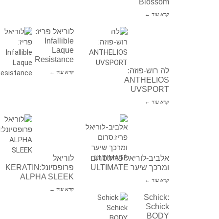
Blossom
קרא עוד ←
לוריאל פריז:
Infallible
Laque
Resistance
לה רוש-פוזה:
קרא עוד ←
ANTHELIOS
UVSPORT
קרא עוד ←
אלביב-לוריאל פריז:סרום
לוריאל
ומרכך שיער ULTIMATE
פרופסיונל:KERATIN
ALPHA SLEEK
קרא עוד ←
קרא עוד ←
Schick:
Schick
BODY