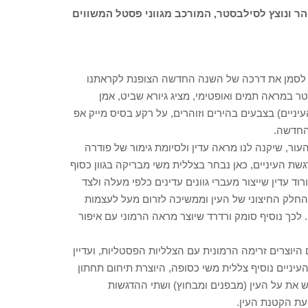
ר ונוצץ לסילבסטר, המורכב מגווני פסטל המשווים
ם לסמן את דרכה של השנה החדשה הצופנת לקראתנו
טר במראה תמים ואופטימי, מציג גיורא שביט, אמן
יניים) בצבעים בהירים וזוהרים, על רקע בסיס מייק אפ
החדשה.
ור, שיקנה לנו מראה עדין ולסיומת גימור של פודרה
שת העיניים, כאן נבחר בצללית משי מבריקה בגוון כסוף
ד עדין שייצור מעברי גוונים עדינים כלפי מעלה ולצד
החלק החיצוני של העין וממשיכה לזרום מעל לעצמות
לכך נוסיף סומק ורדרד שיוצר מראה הרמוני עם איפור
ם היוצרים זרימה הרמונית עם הצלליות הפסטליות, ועדיין
יניים נוסיף צללית משי כסופה, היוצרת תיחום תחתון
את על העין (מבפנים ומבחוץ) ושתי ההדגשות
עת הקטנת העין.