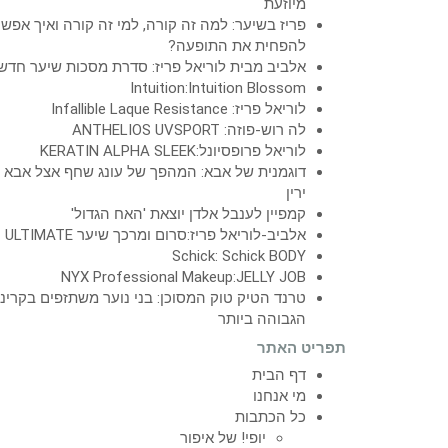
מיוזעת
פריז בשיער: למה זה קורה, למי זה קורה ואיך אפש
להפחית את התופעה?
אלביב מבית לוריאל פריז: סדרת מסכות שיער חדש
Intuition:Intuition Blossom
לוריאל פריז: Infallible Laque Resistance
לה רוש-פוזה: ANTHELIOS UVSPORT
לוריאל פרופסיונל:KERATIN ALPHA SLEEK
דוגמנית של אבא: המהפך של עונג שחף אצל אבא
ירין
קמפיין לענבל אלדן יוצאת 'האח הגדול'
אלביב-לוריאל פריז:סרום ומרכך שיער ULTIMATE
Schick: Schick BODY
NYX Professional Makeup:JELLY JOB
טרנד הטיק טוק המסוכן: בני נוער משתזפים בקרינ
הגבוהה ביותר
תפריט האתר
דף הבית
מי אנחנו
כל הכתבות
יופי! של איפור