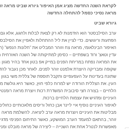
לקראת השנה החדשה מציג אמן האיפור גיורא שביט מראה זוה
מראה נסיכי כסמל להתחלה החדשה
גיורא שביט
ערב הסילבסטר הוא הזדמנות לא רק לצאת לבלות ולחגוג, אלא ג
הפתעות וריגושים. כדי לציין את ליל ההתחלות ולאפיין את הסילבס
האיפור הבינלאומי, מראה צח וזוהר המבליט את "חלונות הנפש" (הע
עדין וטאצ' ורוד בשפתיים – כסימן למתיקותה של השנה האזרחית 
את המראה נפתח במריחת הפנים במייק אפ בטון אחד בהיר מגוון הע
שקופה ומבריקה היוצרת אלמנט זוהר לפנים. לאחר מכן נעבור להדג
שתונח בעדינות על העפעפיים ותקבל תוספת של צללית משי בגוון ורו
העין. את הצללית הורודה יש למרוח כלפי חוץ, כאשר היא גולשת מ
הלחיים – בצורה חצי סיבובית המשדרת רכות ויוצרת מראה רומנטי. 
העיניים ומדגיש את עצמות הלחיים ברכות.
לאיפור העיניים נוסיף איי ליינר אבן כחול וריסים מלאכותיים כחולי
מבליטות את העיניים ויוצרות מראה ערב ליציאה. להשלמת מראה הע
זוהר, בהתאם למעמד הערב המושקע, כאשר התיחום הפנימי מדגיש 
מאפשרות לנטרל אחת את השנייה – ליצירה של מראה מובלט ומני