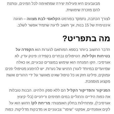
מבעבעים היא פעילות יצירה שמתאימה לכל המינים, ונותנת
להם מזכרת שימושית.
לצורך הכתבה, נתמקד בפורמט
הקלאסי לבת מצווה
– חגיגה
אינטימית של 15 בנות, אך חשוב לדעת שתמיד אפשר לשלב.
מה בתפריט?
הדבר החשוב ביותר בספא המותאם לנערות הוא
הקפדה על
בטיחות וקלילות
. הטיפולים נבחרים בקפידה: פינוק עדין, לא
אגרסיבי. הקו המנחה הוא שימוש במוצרים טבעיים, או כאלה
שמיועדים במיוחד לעורן הרגיש של נערות. יש להימנע מטיפולי פנים
עמוקים, פילינג חזק או כל טיפול שאינו מאושר על ידי ההורים ואשת
מקצוע מוסמכת.
המניקור והפדיקור הקליל
הם ללא ספק הלהיט. הבנות טובלות
את כפות הידיים והרגליים במים חמימים וריחניים (בלי קיצוץ
אגרסיבי!), ומתחילות בחלק האומנותי:
מריחת לק!
הדגש הוא על
לקים אופנתיים, אפקטי "שימר" צבעוניים או מדבקות מדליקות. כפות