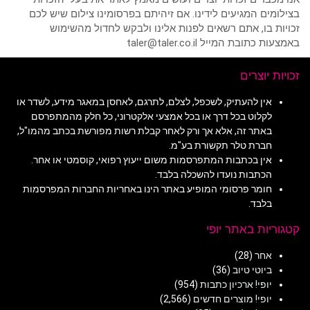
בצילומים המגיעים לידינו. אם זיהיתם בפרסומינו צילום שיש לכם
זכויות בו, אתם רשאים לפנות אלינו ולבקש לחדול מהשימוש
באמצעות כתובת המייל taler@taler.co.il
זכויות יוצרים
אין להעתיק, לשכפל, לצלם, לתרגם, לאחסן במאגר מידע, לשדר או
לקלוט בכל דרך או בכל אמצעי אלקטרוני, כל חלק מהמתפרסם
באתר זה, אלא אך ורק לאחר קבלת רשות מפורשת בכתב מהמו"ל,
חברת טלר תקשורת בע"מ.
אין בכתבות המתפרסמות משום ייעוץ רפואי, קוסמטי או אחר.
הכתבות נועדו להשכלה בלבד.
חומר פרסומי המופיע באתר הינו באחריות החברות המפרסמות
בלבד.
קטגוריות באתר יופי
אחר
(28)
ביוטי טיוב
(36)
יופי! ארכיון כתבות
(954)
יופי! מוצרים חדשים
(2,566)