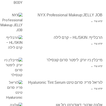
NYX Professional Makeup:JELLY JOB
קרא עוד ←
הרבלייף: HL/SKIN – קרם לילה
קרא עוד ←
מייבלין ניו יורק: ליפטר סרום קונסילר
קרא עוד ←
לוריאל פריז: סרום טינט Hyaluronic Tint Serum
קרא עוד ←
אלונה שכטר: דאודורנט רול און