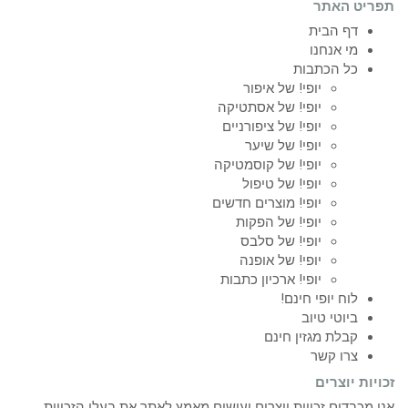
תפריט האתר
דף הבית
מי אנחנו
כל הכתבות
יופי! של איפור
יופי! של אסתטיקה
יופי! של ציפורניים
יופי! של שיער
יופי! של קוסמטיקה
יופי! של טיפול
יופי! מוצרים חדשים
יופי! של הפקות
יופי! של סלבס
יופי! של אופנה
יופי! ארכיון כתבות
לוח יופי חינם!
ביוטי טיוב
קבלת מגזין חינם
צרו קשר
זכויות יוצרים
אנו מכבדים זכויות יוצרים ועושים מאמץ לאתר את בעלי הזכויות