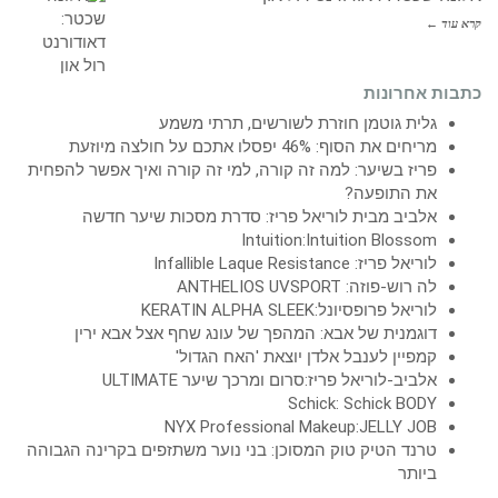
קרא עוד ←
כתבות אחרונות
גלית גוטמן חוזרת לשורשים, תרתי משמע
מריחים את הסוף: 46% יפסלו אתכם על חולצה מיוזעת
פריז בשיער: למה זה קורה, למי זה קורה ואיך אפשר להפחית
את התופעה?
אלביב מבית לוריאל פריז: סדרת מסכות שיער חדשה
Intuition:Intuition Blossom
לוריאל פריז: Infallible Laque Resistance
לה רוש-פוזה: ANTHELIOS UVSPORT
לוריאל פרופסיונל:KERATIN ALPHA SLEEK
דוגמנית של אבא: המהפך של עונג שחף אצל אבא ירין
קמפיין לענבל אלדן יוצאת 'האח הגדול'
אלביב-לוריאל פריז:סרום ומרכך שיער ULTIMATE
Schick: Schick BODY
NYX Professional Makeup:JELLY JOB
טרנד הטיק טוק המסוכן: בני נוער משתזפים בקרינה הגבוהה
ביותר