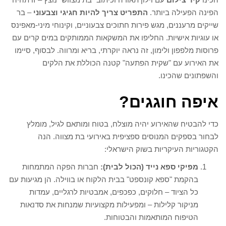
הפינה הפעילה ביותר.
התפריט צריך להיות חגיגי וצבעוני
– בר
שייקים מרעננים, מגש פירות חתוכים צבעוניים, וקינוחי מיני-מאפינס
או עוגיות אישיות. החליפו את המשקאות הממותקים במים קרים עם
פרוסות מלפפון ולימון, זה נראה יוקרתי, בריא ומרווה. לבסוף, סיימו
את האירוע עם "שקית הפתעה" קטנה הכוללת את הלקים
והשפתונים שהכינו.
איפה
חוגגים
?
כדי להבטיח שהאירוע יהיה מוצלח, בטוח ומותאם לגיל, מומלץ
לבחור בספקים המנוסים ספציפית באירועי בת מצווה. הנה
הקטגוריות העיקריות בשוק הישראלי:
מפיקי ספא נייד (הכול לבית):
חברות הפקה המתמחות
בהקמת "ספא קונספט" בבית הלקוח או בווילה. הן מגיעות עם
כל הציוד – חלוקים, כפכפים, אמבטיות לרגליים, עמדות
מניקור קלילות – ומפעילות מקצועיות שמנחות את סדנאות
הטיפוח המותאמות והבטוחות.