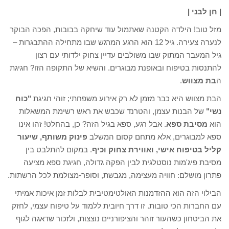
| חן לבני |
מזל טוב! הילדה הקטנה שאתמול עוד שיחקה בבובות, הפכה הבוקר
לנערה צעירה. גיל 12 הוא הרגע המרגש שבו מתחילה ההתבגרות –
גיל המעבר המתוק שבו משולבים עדיין צחוק ילדותי עם רצון
להתנסות בטיפוח ובאופנת מבוגרים. והשיא של התקופה הזו? חגיגת
ה
בת מצווש
.
הבת מצווש היא כבר מזמן לא רק אירוע משפחתי; זוהי חגיגת
"כוח
נשי"
של הבנות עצמן, והטרנד שכבש את ראש רשימת המשאלות
הוא
מסיבת ספא
. אבל רגע, ספא בגיל הזה? כן, בהחלט! זהו אינו
ספא למבוגרים, אלא מתחם קסום המשלב
פינוק משותף, שיעור
קליל בטיפוח אישי, ואווירת צחוק וכיף
. במקום להתלבט בין
מסיבת פיג'מות נוסטלגית לבין הפקה גדולה, חגיגת ספא מציעה
פתרון מושלם: חוויה מעצימה, מגבשת, וסופר-מצולמת לכל הרשתות.
הבילוי הזה הוא ההזדמנות האולטימטיבית לבלות זמן איכות אמיתי
עם החברות הכי טובות. זו דרך חיובית ללמוד על טיפוח עצמי, לחזק
את הביטחון כשהעור זוהר והציפורניים נוצצות, ולזכור שדאגה לגוף