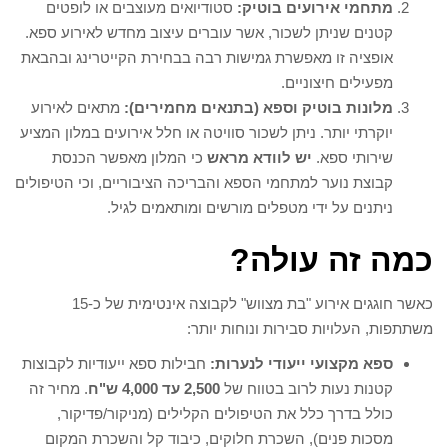
מתחמי אירועים בוטיק:
סטודיואים מעוצבים או לופטים
קטנים שניתן לשכור, אשר עוברים עיצוב מחדש לאירוע ספא.
אופציה זו מאפשרת גמישות רבה בבחירת הקייטרינג ובהבאת
מפעילים חיצוניים.
מלונות בוטיק וספא (בתנאים מחמירים):
מתאים לאירוע
יוקרתי יותר. ניתן לשכור סוויטה או חלל אירועים במלון המציע
שירותי ספא.
יש לוודא מראש
כי המלון מאפשר הכנסת
קבוצת נוער למתחמי הספא והבריכה הציבוריים, וכי הטיפולים
ניתנים על ידי מטפלים מורשים ומותאמים לגיל.
כמה זה עולה?
כאשר חוגגים אירוע "בת מצווש" לקבוצה אינטימית של כ-15
משתתפות, העלויות סבירות ונוחות יותר:
ספא מקצועי ייעודי לנערות:
חבילות ספא ייעודיות לקבוצות
קטנות נעות לרוב בטווח של
2,500 עד 4,000 ש"ח
. מחיר זה
כולל בדרך כלל את הטיפולים הקלילים (מניקור/פדיקור,
מסכות פנים), השכרת חלוקים, כיבוד קל והשכרת המקום