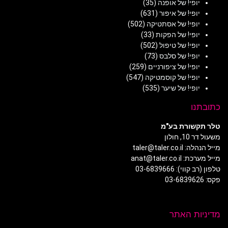
יופי! של אופנה
(35)
יופי! של איפור
(631)
יופי! של אסתטיקה
(502)
יופי! של הפקות
(33)
יופי! של טיפול
(502)
יופי! של סלבס
(73)
יופי! של ציפורניים
(259)
יופי! של קוסמטיקה
(547)
יופי! של שיער
(535)
כתובתנו
טלר תקשורת בע"מ
משעול דר 10, חולון
מייל הנהלה: taler@taler.co.il
מייל מערכת: anat@taler.co.il
טלפון (רב קווי): 03-6839666
פקס: 03-6839626
מדיניות האתר