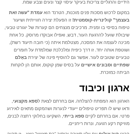
הידיים והרגליים צריכות בעיקר עיסוי קצר ונעים וצבע שמח.
במקום לרכוש מסכות פנים מוכנות, הטרנד הוא
עמדת "עשה זאת
בעצמך" קולינרית-קוסמטית!
זו הפעלת יצירה חווייתית ושיעור
טיפוח בסיסי בו זמנית. מרכיבים מנצחים הם קערות של יוגורט טבעי,
שיבולת שועל להרגעת העור, דבש, ואפילו אבוקדו מרוסק. כל אחת
מכינה לעצמה את המסכה, מצטלמת איתה (כי חובה תיעוד רשת),
ושוטפת אותה יחד. זו דרך כיפית ומלכלכת שמלמדת על חומרים
טבעיים שטובים לעור. אפשר גם להוסיף פינה של יצירת
באָלם
שפתיים וסבונים אישיים
על בסיס שמן קוקוס, אותם הן לוקחות
הביתה כמזכרת.
ארגון וכיבוד
הארגון הוא המפתח להצלחה. אם בחרתם לצאת ל
ספא מקצועי
,
ודאו שיש לו תפריט טיפולים ייעודי לנערות ושהמקום מתאים לאירוע
פרטי. אם בחרתם לקיים
ספא בייתי
, השקיעו בחלוקי רחצה לבנים,
מוזיקת רקע רגועה, ונרות ריחניים.
הכינו
קיר צילום
עם וילון תאורה וכיתוב "בת מצווש" נוצץ – זו תהיה