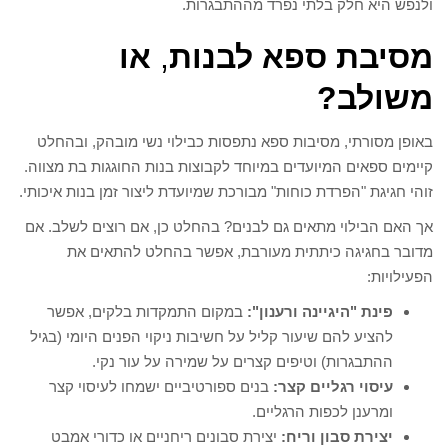
ולנפש היא חלק בלתי נפרד מההתבגרות.
מסיבת ספא לבנות
,
או
משולב?
באופן מסורתי, מסיבות ספא נתפסות כבילוי נשי מובהק, ובהחלט
קיימים ספאים המיועדים במיוחד לקבוצות בנות החוגגות בת מצווה.
זוהי חגיגת "הפרדת כוחות" מבורכת שמיועדת ליצור זמן בנות איכותי.
אך האם הבילוי מתאים גם לבנים? בהחלט כן, אם רוצים לשלב. אם
מדובר בחגיגה כיתתית מעורבת, אפשר בהחלט להתאים את
הפעילויות:
פינת "היגיינה ורענון":
במקום התמקדות בלקים, אפשר
להציע להם שיעור קליל על חשיבות ניקוי הפנים היומי (בגיל
ההתבגרות) וטיפים קצרים על שמירה על עור נקי.
עיסוי רגליים קצר:
בנים ספורטיביים ישמחו לעיסוי קצר
ומרענן לכפות הרגליים.
יצירת סבון וריח:
יצירת סבונים ריחניים או כדורי אמבט