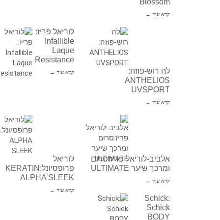
Blossom
קרא עוד ←
לוריאל פריז:
Infallible
Laque
Resistance
לה רוש-פוזה:
קרא עוד ←
ANTHELIOS
UVSPORT
קרא עוד ←
אלביב-לוריאל פריז:סרום
לוריאל
ומרכך שיער ULTIMATE
פרופסיונל:KERATIN
ALPHA SLEEK
קרא עוד ←
קרא עוד ←
Schick:
Schick
BODY