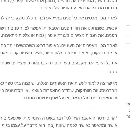
בשלב השני, מסתירים את הזיפים (כמובן אחרי גילוח קפדני), בעז
הכתום מנטרל את הצבע האפור של הזיפים.
לאחר מכן, מכסים את כל פנים במייקאפ (בדרך כלל מוצק כי יש לו כי
עכשיו, כשמחקנו את תווי הפנים הטבעיות, אפשר לצייר פנים חדשו
הפנים. את הגבות מציירים בעזרת עיפרון גבות או צללית מתאימה.
לאחר מכן, מאפרים את העיניים. באיפור דראג משתמשים יותר בחומ
אבקה בוהקות, נצנצים וריסים מלאכותיות, ואילו באיפור קרוס מאפרי
את כל היופי הזה מקבעים בעזרת פודרה בתפזורת, ומציירים שפתיי
* * *
מי שרוצה ללמוד לעשות את האיפורים האלה, יש כמה בתי ספר לא
מהדרגיסטיות הוותיקות, שבד"כ מתאפרות בעצמן, או מסרטונים בי
ולהתאמן בבית מול מראה, או על שפן ניסיונות מתנדב.
——————-
*קרוסדרסר הוא גבר רגיל לכל דבר בשגרה היומיומית, שלפעמים ר
אישה ומתאפר כאישה לכמה שעות (בהן הוא מדבר על עצמו בגוף נ