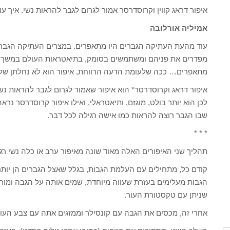
איפור דראג קווין וקרוסדרסר אמור לגרום לגבר להראות נשי. איך ע
אמיליה אורלובה
עוד מהעת העתיקה הגברים היו מתאפרים. במצרים העתיקה הגברים 
מפדרים את פניהם ומשתמשים בסומק, בתיאטראות העולם במשך מא
מתאפרים… ככה שלעומת הדעה הרווחת, איפור הוא לא נחלתן של 
איפור דראג וקרוסדרסר* הוא איפור שאמור לגרום לגבר להראות נשי
לכן הוא יותר בולט, מוגזם, ותיאטראלי, ואילו איפור קרוסדרסר נראה 
שבו הגבר רוצה להראות כמו אישה רגילה לכל דבר.
* * *
תהליך שני האיפורים האלה מאוד שונה מאיפור ערב או כלה נשי רגי
קודם כל, מתחילים עם העלמת הגבות, בגלל שאצל הגברים הן יותר
הגבות מעלימים בעזרת שעווה מיוחדת, שמים אותה על הגבה ומור
שניתן עם טקסטורת העור.
אחרי זה, מכסים את הגבה עם קונסילר וממזגים אתה עם צבע העור