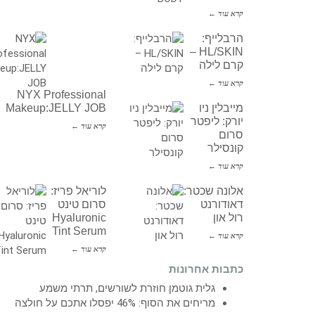
קרא עוד ←
הרבלייף:
HL/SKIN –
קרם לילה
קרא עוד ←
NYX Professional
מייבלין ניו
Makeup:JELLY JOB
יורק: ליפטר
קרא עוד ←
סרום
קונסילר
קרא עוד ←
אלונה שכטר:
לוריאל פריז:
דאודורנט
סרום טינט
רול און
Hyaluronic
Tint Serum
קרא עוד ←
קרא עוד ←
כתבות אחרונות
גלית גוטמן חוזרת לשורשים, תרתי משמע
מריחים את הסוף: 46% יפסלו אתכם על חולצה