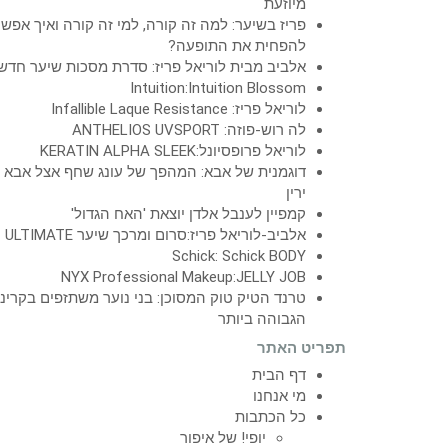
מיוזעת
פריז בשיער: למה זה קורה, למי זה קורה ואיך אפש
להפחית את התופעה?
אלביב מבית לוריאל פריז: סדרת מסכות שיער חדש
Intuition:Intuition Blossom
לוריאל פריז: Infallible Laque Resistance
לה רוש-פוזה: ANTHELIOS UVSPORT
לוריאל פרופסיונל:KERATIN ALPHA SLEEK
דוגמנית של אבא: המהפך של עונג שחף אצל אבא
ירין
קמפיין לענבל אלדן יוצאת 'האח הגדול'
אלביב-לוריאל פריז:סרום ומרכך שיער ULTIMATE
Schick: Schick BODY
NYX Professional Makeup:JELLY JOB
טרנד הטיק טוק המסוכן: בני נוער משתזפים בקרינ
הגבוהה ביותר
תפריט האתר
דף הבית
מי אנחנו
כל הכתבות
יופי! של איפור