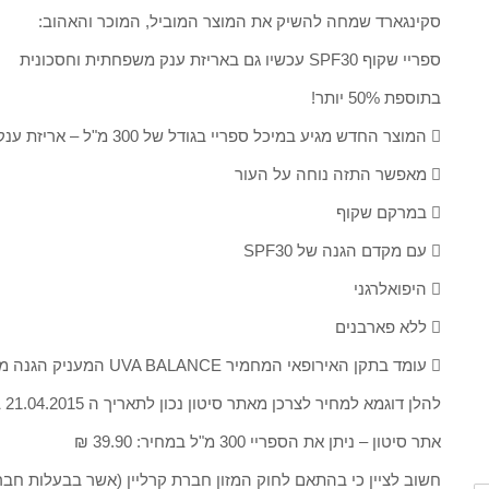
סקינגארד שמחה להשיק את המוצר המוביל, המוכר והאהוב:
ספריי שקוף SPF30 עכשיו גם באריזת ענק משפחתית וחסכונית
בתוספת 50% יותר!
 המוצר החדש מגיע במיכל ספריי בגודל של 300 מ"ל – אריזת ענק חסכונית!
 מאפשר התזה נוחה על העור
 במרקם שקוף
 עם מקדם הגנה של SPF30
 היפואלרגני
 ללא פארבנים
 עומד בתקן האירופאי המחמיר UVA BALANCE המעניק הגנה מרבית מקרני UVA / UVB
להלן דוגמא למחיר לצרכן מאתר סיטון נכון לתאריך ה 21.04.2015 בשעה 16:00 :
אתר סיטון – ניתן את הספריי 300 מ"ל במחיר: 39.90 ₪
חשוב לציין כי בהתאם לחוק המזון חברת קרליין (אשר בבעלות חבר