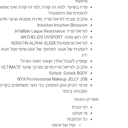
מיוזעת
פריז בשיער: למה זה קורה, למי זה קורה ואיך אפש
להפחית את התופעה?
אלביב מבית לוריאל פריז: סדרת מסכות שיער חדש
Intuition:Intuition Blossom
לוריאל פריז: Infallible Laque Resistance
לה רוש-פוזה: ANTHELIOS UVSPORT
לוריאל פרופסיונל:KERATIN ALPHA SLEEK
דוגמנית של אבא: המהפך של עונג שחף אצל אבא
ירין
קמפיין לענבל אלדן יוצאת 'האח הגדול'
אלביב-לוריאל פריז:סרום ומרכך שיער ULTIMATE
Schick: Schick BODY
NYX Professional Makeup:JELLY JOB
טרנד הטיק טוק המסוכן: בני נוער משתזפים בקרינ
הגבוהה ביותר
תפריט האתר
דף הבית
מי אנחנו
כל הכתבות
יופי! של איפור