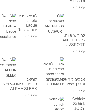
Blossom
קרא עוד ←
לוריאל פריז:
Infallible
Laque
Resistance
לה רוש-פוזה:
קרא עוד ←
ANTHELIOS
UVSPORT
קרא עוד ←
אלביב-לוריאל פריז:סרום
לוריאל
ומרכך שיער ULTIMATE
פרופסיונל:KERATIN
ALPHA SLEEK
קרא עוד ←
קרא עוד ←
Schick:
Schick
BODY