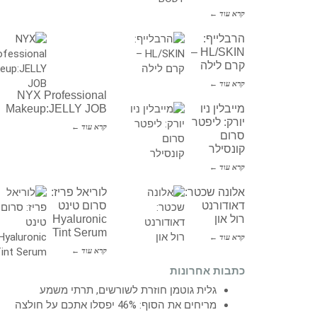
קרא עוד ←
הרבלייף:
HL/SKIN –
קרם לילה
קרא עוד ←
NYX Professional
מייבלין ניו
Makeup:JELLY JOB
יורק: ליפטר
קרא עוד ←
סרום
קונסילר
קרא עוד ←
אלונה שכטר:
לוריאל פריז:
דאודורנט
סרום טינט
רול און
Hyaluronic
Tint Serum
קרא עוד ←
קרא עוד ←
כתבות אחרונות
גלית גוטמן חוזרת לשורשים, תרתי משמע
מריחים את הסוף: 46% יפסלו אתכם על חולצה