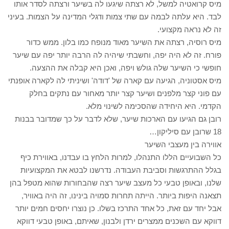
מיס קרואטיה למשל, לא רצתה שיגעו לה בשיער ורצתה לסדר אותו
לבד. היא עלתה לבמה עם שתי צמות ודגלי המדינה על הצמות. בעיני
זה לא נראה מקצועי.
מיס רוסיה, רצתה את השיער מאוד מנופח כמו בלון. ממש כדור
פורח. זה לא היה יפה, וחשבתי שיהיה לה הרבה יותר יפה עם שיער
חופשי כי השיער שלה גולש ויפה, ואכן היא קבלה את ההצעה.
מיס אסטוניה, הגיעה עם קארה של 'דודה' ושיניתי לה לקארה אופנתי
עם פוני קצר מלפנים ושיער קצר יותר מאחור עם נתקים בחלק
הקדמי. היא היחידה שהסכימה לשינוי מלא.
רובן גם הגיעו עם הארכות שיער, שלא לדבר על כך שמדובר בבנות
18 שרובן עם סיליקון…
אווירה בין מעצבי השיער
כל השבועיים הללו התנהלו, למרות הלחץ בו עבדנו, באווירת כיף
בגלל ההתרגשות וסביבת העבודה. נדרשנו לבטא את המקצועיות
שלנו, ובאופן טבעי כל מעצב שיער רצה שהבחורות שהוא מטפל בהן
תצאנה היפות ביותר. הייתה תחרות סמויה בינינו, זה היה באוויר,
אבל יחד עם זאת, כל אחד התרכז בשלו. כן נוצרו יחסים חמים יותר
דווקא עם השכנים ממצרים ירדן ולבנון, שאיתם, באופן טבעי דווקא