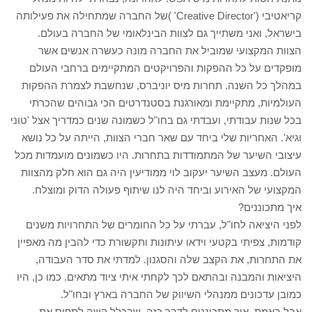
קריאטיבי ('Creative Director' )של החברה שמתחילה את פעילותה
בישראל, ואני משתייך גם לצוות הבינלאומי של החברה בעולם.
הצוות המקצועי שמוביל את החברה מונה כעשרה אנשים אשר
מופקדים על כל ההפקות והפרויקטים המתקיימים ברחבי העולם
במהלך כל השנה. תחרות מיס יוניברס, שנחשבת לצמרת ההפקות
העולמיות, מתקיימת ומאורגנת בסטנדרטים הכי גבוהים שהכרתי
בכל שנות עבודתי, ועבדתי גם בחו"ל כשמונה שנים כמדריך אצל 'טוני
וגיא'. האחריות שלי ביחד עם שאר חברי הצוות, הייתה על כל נושא
עיצובי השיער של המתמודדות בתחרות. היו כשמונים מועמדות מכל
העולם. מעצב השיער יעקוב לוי ממודיעין היה גם הוא חלק מהצוות
המקצועי של האירוע וביחד היה לנו שיתוף פעולה הדוק ומוצלח.
איך מתכוננים?
לפני היציאה לחו"ל, עברתי על כל החומרים של התחרויות משנים
קודמות, צפיתי בקטעי וידאו עיתונות ותקשורת כדי להבין מה מאפיין
את התחרות, את הקצב שלה והסגנון. למדתי את סדר העבודה,
היציאות והמבנה ובהתאם לכך לקחתי איתי ציוד מתאים. כמו כן, היו
כמובן עדכונים ממנהלי השיווק של החברה בארץ ובחו"ל.
אבל באמת, איך מתכוננים לדבר כזה, שבכלל קשה לתפוס את