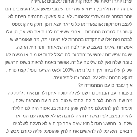
יצרנו יותר ורסיות של תסרוקות ופחות עיצובים או גזירה.
אם זה היה תלוי בי, הייתי עושה יותר עיצובי פאשן אבל העיצובים הם
יותר מסחריים ומשדרי 'גלאמור'. לא 'טופ פאשן'. ההנחיה הייתה לא
לעצב תסרוקות אוונגארד או כל מראה יוצא דופן. חלק מהקונספט
קשור גם למבנה התחרות – אחרי שעיצבנו לבנות את השיער, הן עלו
לבמה ואת אלו שהתקדמו בתחרות לא ראינו יותר, מה שאומר שיש
אפשרות שאתה מעצב שיער לבחורה שמאוחר יותר היא הזוכה.
יש גם אפשרות שהשיער 'התפזר' לה בגלל לחות או מים או נגיעה לא
טובה שלה ואין לנו שליטה על זה. אפשר באמת לראות בשוט הראשון
שכולן עלו ביחד איך הכל נראה 100% ולאט השיער נופל. קצת פריזי.
דווקא הבנות שלא עלו לגמר זכו ל'תיקונים'.
איך עובדים עם המתמודדות?
בעבודה עם הבנות, נדרשנו לא להתווכח איתן ולזרום איתן, לתת להן
מה שהן רוצות. לגרום להן להרגיש טוב ובטוח עם המראה שלהן,
ולעזור להן להתעלם מהלחץ שהן נתונות בו. אסור היה לנו חלילה
להיות במצב לפיו מישהי תהיה לחוצה או לא שקטה עם המראה
שלה, כי החשש הגדול הוא שאם אחר כך היא לא תעלה לשלבים
הבאים, היא עלולה להאשים את הלחץ שהופעל עליה כגורם מכשיל.