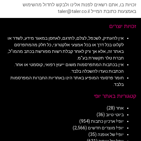
זכויות בו, אתם רשאים לפנות אלינו ולבקש לחדול מהשימוש
באמצעות כתובת המייל taler@taler.co.il
זכויות יוצרים
אין להעתיק, לשכפל, לצלם, לתרגם, לאחסן במאגר מידע, לשדר או
לקלוט בכל דרך או בכל אמצעי אלקטרוני, כל חלק מהמתפרסם
באתר זה, אלא אך ורק לאחר קבלת רשות מפורשת בכתב מהמו"ל,
חברת טלר תקשורת בע"מ.
אין בכתבות המתפרסמות משום ייעוץ רפואי, קוסמטי או אחר.
הכתבות נועדו להשכלה בלבד.
חומר פרסומי המופיע באתר הינו באחריות החברות המפרסמות
בלבד.
קטגוריות באתר יופי
אחר
(28)
ביוטי טיוב
(36)
יופי! ארכיון כתבות
(954)
יופי! מוצרים חדשים
(2,566)
יופי! של אופנה
(35)
יופי! של איפור
(631)