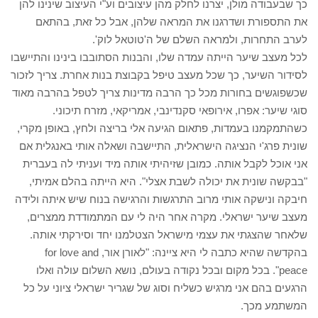
כך שבעבודה מולן, יצרנו לחלק מהן עיצובים וע"י העיצוב שינינו להן
את התספורת ושדרגנו את המראה שלהן, אבל כל זאת, בהתאם
לערב התחרות, ולמראה השלם של ה'טוטאל לוק'.
לכל מעצב שיער הייתה עמדה שלו, והבנות הסתובבו בינינו והתיישבו
לסידור השיער, כך שכל מעצב טיפל בקבוצת בנות אחרת. צריך לזכור
שכשפוגשים בחורות מכל כך הרבה מדינות צריך לטפל בהרבה מאוד
סוגי שיער: אפרו, אירופאי סקנדינבי, אמריקאי, מזרח תיכוני.
כשהתמקמנו בעמדות, פתאום הגיעה אלי בריצה ולחץ, באופן מקרי,
שונית פרג'י הנציגה הישראלית, התיישבה ושאלה אותי באנגלית אם
אני אוכל לקבל אותה. כמובן שזיהיתי אותה מיד ועניתי לה בעברית
"בבקשה שונית את יכולה לשבת אצלי". היא הייתה בהלם אמיתי,
חיבקה ונישקה אותי מרוב התרגשות והרגישה בנוח שיש איתה ולידה
מעצב שיער ישראלי. מקרה אחר היה לי עם המתמודדת ממצרים,
שלאחר שהצגתי את עצמי מישראל הצטלמנו יחד וסירקתי אותה.
בהקדשה שהיא כתבה לי היא ציינה: "לאורן אור, for love and
peace". בכל מקום ובכל נקודה בעולם, נושא השלום עולה ואלו
הרגעים בהם אני מרגיש כשליח וסוג של שגריר ישראלי ציוני על כל
המשתמע מכך.