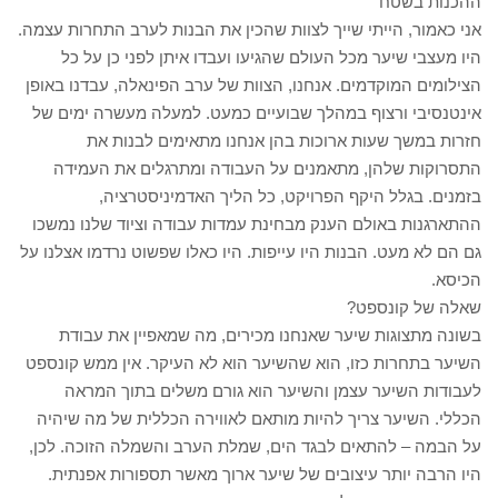
ההכנות בשטח
אני כאמור, הייתי שייך לצוות שהכין את הבנות לערב התחרות עצמה.
היו מעצבי שיער מכל העולם שהגיעו ועבדו איתן לפני כן על כל
הצילומים המוקדמים. אנחנו, הצוות של ערב הפינאלה, עבדנו באופן
אינטנסיבי ורצוף במהלך שבועיים כמעט. למעלה מעשרה ימים של
חזרות במשך שעות ארוכות בהן אנחנו מתאימים לבנות את
התסרוקות שלהן, מתאמנים על העבודה ומתרגלים את העמידה
בזמנים. בגלל היקף הפרויקט, כל הליך האדמיניסטרציה,
ההתארגנות באולם הענק מבחינת עמדות עבודה וציוד שלנו נמשכו
גם הם לא מעט. הבנות היו עייפות. היו כאלו שפשוט נרדמו אצלנו על
הכיסא.
שאלה של קונספט?
בשונה מתצוגות שיער שאנחנו מכירים, מה שמאפיין את עבודת
השיער בתחרות כזו, הוא שהשיער הוא לא העיקר. אין ממש קונספט
לעבודות השיער עצמן והשיער הוא גורם משלים בתוך המראה
הכללי. השיער צריך להיות מותאם לאווירה הכללית של מה שיהיה
על הבמה – להתאים לבגד הים, שמלת הערב והשמלה הזוכה. לכן,
היו הרבה יותר עיצובים של שיער ארוך מאשר תספורות אפנתית.