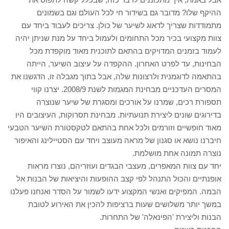
ההיקף שלו? מדובר גם בשידור חי לכל העולם וגם בשמונים
מתמודדות שצריך לדאוג לשיער של כולן. צריכים לעבוד ביחד עם
צוות מקצועי בכיר מכל התחומים ולעמול ביחד על מנת שניתן יהיה
לעמוד בזמנים המדויקים בהתאם לתוכנית מאוד מוקפדת מכל
הבחינות, עד לפרט האחרון. ההקפדה על עיצוב השיער, הייתה
בהתאמה לדוגמנית ולרצונות שלה, אבל בתוך מגבלה זו, הדגשנו את
המסרים העדכניים מבחינת המגמות לשנת 2008/9. יצרנו קווי
תספורת רכים, שמרנו על אורכים ומסגרת של שיער שנוצרה
בדירוגים שונים ליצירת תנועתיות. מבחינת תסרוקות, העיצובים היו
מאוד חופשיים וזורמים ולכל אחת בהתאם לטקסטורת השיער הטבעי
חיברנו נושא או סגנון של מראה מעוצב ויחד עם הסטיילינג והאיפור
נוצרה תמונה אחת מושלמת.
יחד עם צוות המאפרים, מעצבי הבגדים ועוזריהם, נוצרו מראות
אופנתיים והכול התנהל לפי קצב ההופעות והיציאות של הבנות אל
הבמה. המפיקים ואנשי המקצוע ידעו לשמור על הסדר ואנחנו פעלנו
במשך יותר משלושים שעות ברציפות להכין את האירוע לטובת
הבנות וליצירת 'הפינאלה' של התחרות.