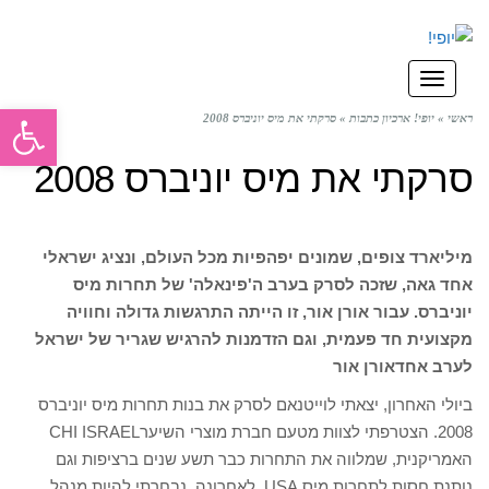
תפריט
פתח סרגל
ראשי
»
יופי! ארכיון כתבות
»
סרקתי את מיס יוניברס 2008
סרקתי את מיס יוניברס 2008
מיליארד צופים, שמונים יפהפיות מכל העולם, ונציג ישראלי
אחד גאה, שזכה לסרק בערב ה'פינאלה' של תחרות מיס
יוניברס. עבור אורן אור, זו הייתה התרגשות גדולה וחוויה
מקצועית חד פעמית, וגם הזדמנות להרגיש שגריר של ישראל
לערב אחד
אורן אור
ביולי האחרון, יצאתי לוייטנאם לסרק את בנות תחרות מיס יוניברס
2008. הצטרפתי לצוות מטעם חברת מוצרי השיערCHI ISRAEL
האמריקנית, שמלווה את התחרות כבר תשע שנים ברציפות וגם
נותנת חסות לתחרות מיס USA. לאחרונה, נבחרתי להיות מנהל