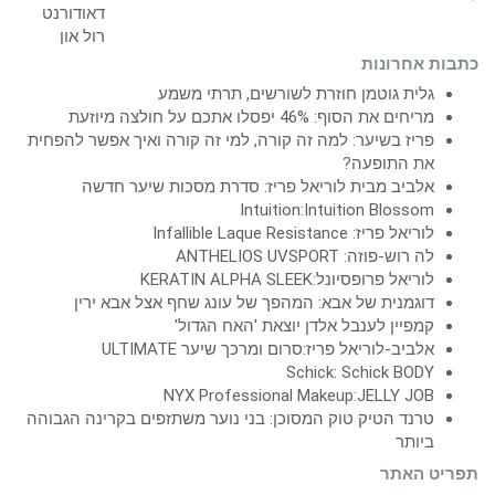
כתבות אחרונות
גלית גוטמן חוזרת לשורשים, תרתי משמע
מריחים את הסוף: 46% יפסלו אתכם על חולצה מיוזעת
פריז בשיער: למה זה קורה, למי זה קורה ואיך אפשר להפחית
את התופעה?
אלביב מבית לוריאל פריז: סדרת מסכות שיער חדשה
Intuition:Intuition Blossom
לוריאל פריז: Infallible Laque Resistance
לה רוש-פוזה: ANTHELIOS UVSPORT
לוריאל פרופסיונל:KERATIN ALPHA SLEEK
דוגמנית של אבא: המהפך של עונג שחף אצל אבא ירין
קמפיין לענבל אלדן יוצאת 'האח הגדול'
אלביב-לוריאל פריז:סרום ומרכך שיער ULTIMATE
Schick: Schick BODY
NYX Professional Makeup:JELLY JOB
טרנד הטיק טוק המסוכן: בני נוער משתזפים בקרינה הגבוהה
ביותר
תפריט האתר