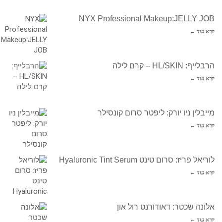
NYX Professional Makeup:JELLY JOB
קרא עוד ←
הרבלייף: HL/SKIN – קרם לילה
קרא עוד ←
מייבלין ניו יורק: ליפטר סרום קונסילר
קרא עוד ←
לוריאל פריז: סרום טינט Hyaluronic Tint Serum
קרא עוד ←
אלונה שכטר: דאודורנט רול און
קרא עוד ←