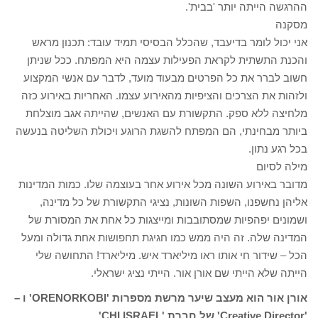
ההרגשה הייתה יותר 'בבית'.
מסקנה
אני יכול לומר בדיעבד, שהכלל הבסיסי תמיד עובד: תכנון מראש
והכנת התשתית לקראת הפעילות עצמה היא המפתח. ככל שניתן
חשוב לברר את כל הפרטים מבעוד מועד, לדבר עם אנשי המקצוע
ולזהות את הצרכים והציפיות מהאירוע עצמו. האחריות באירוע כזה
מלחיצה ללא ספק. התקשורת עם האנשים, שהייתה אגב מוצלחת
ביותר מבחינתי, הם המפתח להשגת הרוגע ויכולת השליטה בנעשה
בכל רגע נתון.
מילה לסיום
מדובר באירוע השונה מכל אירוע אחר בעוצמה שלו. כמות המדינות
אליהן נחשפנו, השפות השונות, נציגי התקשורת של כל מדינה,
ושמונים יפהפיות שמסתובבות ומייצגות כל אחת את המסורת של
המדינה שלה. זה היה ממש כמו חגיגת תחפושות אחת גדולה ומעל
הכל – שידור חי אותו ראו מיליארד איש. מיליארד! התחושה שלי
הייתה שלא הייתי שם אורן אור. הייתי נציג ישראלי.
אורן אור הוא מעצב שיער מרשת מספרות 'ORENORKOBI' ו –
'Creative Director' של חברת 'CHI ISRAEL'