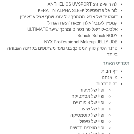
לה רוש-פוזה: ANTHELIOS UVSPORT
לוריאל פרופסיונל:KERATIN ALPHA SLEEK
דוגמנית של אבא: המהפך של עונג שחף אצל אבא ירין
קמפיין לענבל אלדן יוצאת 'האח הגדול'
אלביב-לוריאל פריז:סרום ומרכך שיער ULTIMATE
Schick: Schick BODY
NYX Professional Makeup:JELLY JOB
טרנד הטיק טוק המסוכן: בני נוער משתזפים בקרינה הגבוהה
ביותר
תפריט האתר
דף הבית
מי אנחנו
כל הכתבות
יופי! של איפור
יופי! של אסתטיקה
יופי! של ציפורניים
יופי! של שיער
יופי! של קוסמטיקה
יופי! של טיפול
יופי! מוצרים חדשים