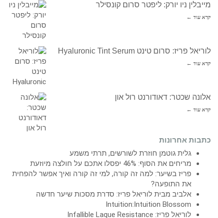
מייבלין ניו יורק: ליפטר סרום קונסילר
קרא עוד ←
לוריאל פריז: סרום טינט Hyaluronic Tint Serum
קרא עוד ←
אלונה שכטר: דאודורנט רול און
קרא עוד ←
כתבות אחרונות
גלית גוטמן חוזרת לשורשים, תרתי משמע
מריחים את הסוף: 46% יפסלו אתכם על חולצה מיוזעת
פריז בשיער: למה זה קורה, למי זה קורה ואיך אפשר להפחית
את התופעה?
אלביב מבית לוריאל פריז: סדרת מסכות שיער חדשה
Intuition:Intuition Blossom
לוריאל פריז: Infallible Laque Resistance