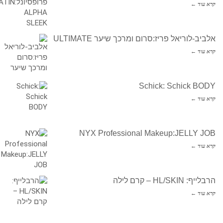
קרא עוד ←
אלביב-לוריאל פריז:סרום ומרכך שיער ULTIMATE
קרא עוד ←
Schick: Schick BODY
קרא עוד ←
NYX Professional Makeup:JELLY JOB
קרא עוד ←
הרבלייף: HL/SKIN – קרם לילה
קרא עוד ←