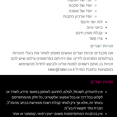
יופי! של הפקות
יופי! של סלבס
יופי! של אופנה
יופי! ארכיון כתבות
לוח יופי חינם!
ביוטי טיוב
קבלת מגזין חינם
צרו קשר
זכויות יוצרים
אנו מכבדים זכויות יוצרים ועושים מאמץ לאתר את בעלי הזכויות
בצילומים המגיעים לידינו. אם זיהיתם בפרסומינו צילום שיש לכם
זכויות בו, אתם רשאים לפנות אלינו ולבקש לחדול מהשימוש
באמצעות כתובת המייל taler@taler.co.il
זכויות יוצרים
אין להעתיק, לשכפל, לצלם, לתרגם, לאחסן במאגר מידע, לשדר או
לקלוט בכל דרך או בכל אמצעי אלקטרוני, כל חלק מהמתפרסם
באתר זה, אלא אך ורק לאחר קבלת רשות מפורשת בכתב מהמו"ל,
חברת טלר תקשורת בע"מ.
אין בכתבות המתפרסמות משום ייעוץ רפואי, קוסמטי או אחר.