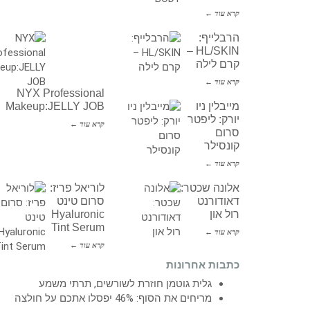
קרא עוד ←
הרבלייף:
HL/SKIN –
קרם לילה
קרא עוד ←
NYX Professional
מייבלין ניו
Makeup:JELLY JOB
יורק: ליפטר
קרא עוד ←
סרום
קונסילר
קרא עוד ←
אלונה שכטר:
לוריאל פריז:
דאודורנט
סרום טינט
רול און
Hyaluronic
Tint Serum
קרא עוד ←
קרא עוד ←
כתבות אחרונות
גלית גוטמן חוזרת לשורשים, תרתי משמע
מריחים את הסוף: 46% יפסלו אתכם על חולצה