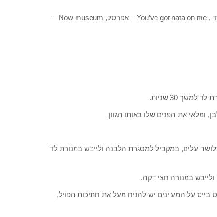
הגוונים הדרושים לעיצוב: Suzi chases – לבן , Lisbon wants – ורוד , You’ve got nata on me – אפרסק, Now museum –
רי שלושה עלים, במקביל למסגרת הלבנה ולייבש במנורת לד
עט בייס על המעוינים יש להניח מעל את חתיכות הפויל,