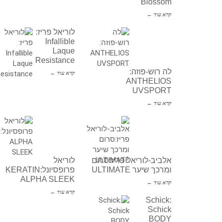
Blossom
קרא עוד ←
לוריאל פריז:
Infallible
Laque
Resistance
לה רוש-פוזה:
קרא עוד ←
ANTHELIOS
UVSPORT
קרא עוד ←
אלביב-לוריאל פריז:סרום
לוריאל
ומרכך שיער ULTIMATE
פרופסיונל:KERATIN
ALPHA SLEEK
קרא עוד ←
קרא עוד ←
Schick:
Schick
BODY