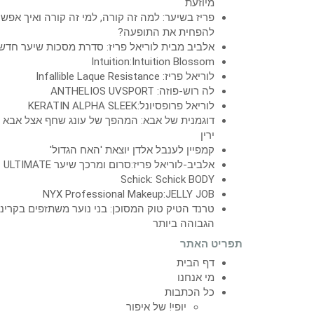
מיוזעת
פריז בשיער: למה זה קורה, למי זה קורה ואיך אפש
להפחית את התופעה?
אלביב מבית לוריאל פריז: סדרת מסכות שיער חדש
Intuition:Intuition Blossom
לוריאל פריז: Infallible Laque Resistance
לה רוש-פוזה: ANTHELIOS UVSPORT
לוריאל פרופסיונל:KERATIN ALPHA SLEEK
דוגמנית של אבא: המהפך של עונג שחף אצל אבא
ירין
קמפיין לענבל אלדן יוצאת 'האח הגדול'
אלביב-לוריאל פריז:סרום ומרכך שיער ULTIMATE
Schick: Schick BODY
NYX Professional Makeup:JELLY JOB
טרנד הטיק טוק המסוכן: בני נוער משתזפים בקרינ
הגבוהה ביותר
תפריט האתר
דף הבית
מי אנחנו
כל הכתבות
יופי! של איפור