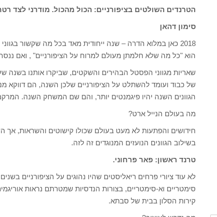
הטרנדים השולטים בציפורניים: הכול מהכול. מודרני לצד רטרו,
סימון דהאן
2018 כאן במלוא הדרה – שנה ייחודית מאד בכל מה שקשור בגו
הוא "כל מה שלא חלמתן מעולם למרוח על הציפורניים" , ואם ננסה 
שאריות מגווני הפסטל הבהירים והשקטים, שביקרו אותנו בשנה שעב
של כבוד ועומד להשתלט על הציפורניים שלכן השנה, הם דווקא מנעד
הגוונים השנה יהיו פיגמנטים יותר, והם שם המשחק השנה. המרקם ה
מה בעולם הנייל ארט?
בשילוב הגוונים הנועזים המנוגדים זה לזה.
טרנד ראשון: פאר פרחוני.
לא עוד ציורי פרחים ריאליסטים שהיו נהוגים על הציפורניים בשנים
סימטריים וא-סימטריים, בצורות הנדסיות שמטרתם נראות אוריגמי
קירות הסלון בבית של סבתא.