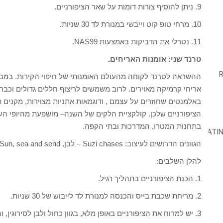
9. ניתן להוסיף צורות דומות על שאר הציפורניים.
10. מרחי טופ קוט וייבשי במנורת לד 30 שניות.
11. נטרלי את הדביקות באמצעות NAS99.
טרנד שני: אומנות האריחים.
ההשראה לטרנד לקוחה מהעולם האומנותי של חיפוי הקירות. במב
אריחי קרמיקה מאוירים. לרוב משמשים לריצוף חללים גדולים וכבר 
באלמנטים שחוזרים על עצמם , ודוגמאות אתניות מצוירות, מקנים 
הציפורניים שלכן. קולקציית הלקים של השנה– מושפעת מהיופי העי
בתחנות המטרו, המדרכות ובתי הקפה.
הגוונים הדרושים לעיצוב: Suzi chases – לבן, Sun, sea and send – צהוב, Tile art to warm – כחול.
להלן השלבים:
1. הכנת הציפורניים בתהליך רגיל.
2. מריחת שכבת בייס והכנסה למנורת לד לייבוש של 30 שניות.
3. יש למרוח את הציפורניים באופן מלא, בגוון כחול ולבן לסירוגין, והכניסי לייבוש במנורת לד למשך 30 שניות.