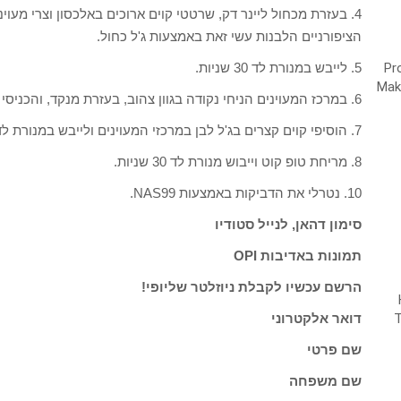
4. בעזרת מכחול ליינר דק, שרטטי קוים ארוכים באלכסון וצרי מעוינ
הציפורניים הלבנות עשי זאת באמצעות ג'ל כחול.
5. לייבש במנורת לד 30 שניות.
6. במרכז המעוינים הניחי נקודה בגוון צהוב, בעזרת מנקד, והכניסי למנורת לד לייבוש למשך 30 שניות.
7. הוסיפי קוים קצרים בג'ל לבן במרכזי המעוינים ולייבש במנורת לד 30 שניות.
8. מריחת טופ קוט וייבוש מנורת לד 30 שניות.
10. נטרלי את הדביקות באמצעות NAS99.
סימון דהאן, לנייל סטודיו
תמונות באדיבות OPI
הרשם עכשיו לקבלת ניוזלטר שליופי!
דואר אלקטרוני
שם פרטי
שם משפחה