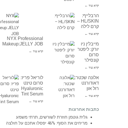
קרא עוד ←
הרבלייף:
HL/SKIN –
קרם לילה
קרא עוד ←
NYX Professional
מייבלין ניו
Makeup:JELLY JOB
יורק: ליפטר
קרא עוד ←
סרום
קונסילר
קרא עוד ←
אלונה שכטר:
לוריאל פריז:
דאודורנט
סרום טינט
רול און
Hyaluronic
Tint Serum
קרא עוד ←
קרא עוד ←
כתבות אחרונות
גלית גוטמן חוזרת לשורשים, תרתי משמע
מריחים את הסוף: 46% יפסלו אתכם על חולצה