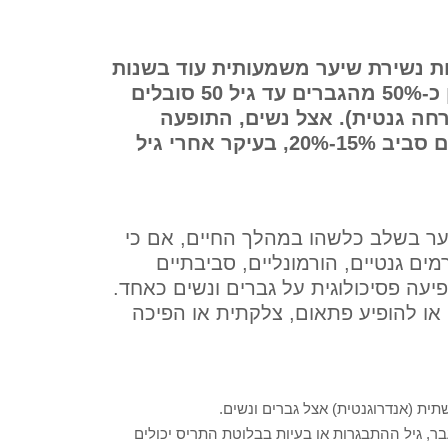
תחילים לחוות נשירת שיער משמעותית עוד בשנות
ה-20 לחייהם, ושיעור זה עולה עם הגיל. כמו כן כ-50% מהגברים עד גיל 50 סובלים
חה גנטית). אצל נשים, התופעה
נפוצה פחות, אך גם להן יש אחוזי נשירה שנעים סביב 15%-20%, בעיקר אחרי גיל
ר בשלב כלשהו במהלך החיים, אם כי
 גנטיים, הורמונליים, סביבתיים
יעה פסיכולוגית על גברים ונשים כאחד.
או להופיע פתאום, צלקתית או הפיכה
תית (אנדרוגנטית) אצל גברים ונשים.
עבר, גיל ההתבגרות או בעיות בבלוטת התריס יכולים