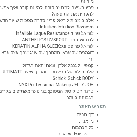
מיוזעת
פריז בשיער: למה זה קורה, למי זה קורה ואיך אפש
להפחית את התופעה?
אלביב מבית לוריאל פריז: סדרת מסכות שיער חדש
Intuition:Intuition Blossom
לוריאל פריז: Infallible Laque Resistance
לה רוש-פוזה: ANTHELIOS UVSPORT
לוריאל פרופסיונל:KERATIN ALPHA SLEEK
דוגמנית של אבא: המהפך של עונג שחף אצל אבא
ירין
קמפיין לענבל אלדן יוצאת 'האח הגדול'
אלביב-לוריאל פריז:סרום ומרכך שיער ULTIMATE
Schick: Schick BODY
NYX Professional Makeup:JELLY JOB
טרנד הטיק טוק המסוכן: בני נוער משתזפים בקרינ
הגבוהה ביותר
תפריט האתר
דף הבית
מי אנחנו
כל הכתבות
יופי! של איפור