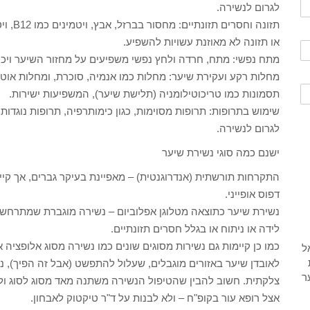
לגרום לנשירה.
או תזונה לא מאוזנת עשויות להשפיע.
מתח נפשי: מתח, חרדה ולחץ נפשי משפיעים על מחזור השיער ויכו
מחלות רקע ועקירת שיער: מחלות כמו אנמיה, סוכרת, ומחלות אוטוא
תסמונות כמו טריכוטילומניה (תלישת שיער), המשפיעות ישירות.
שימוש בתרופות: תרופות מסוימות, כגון כימותרפיה, תרופות נוגדות ד
לגרום לנשירה.
ישנם כמה סוגי נשירת שיער
התקרחות תורשתית (אנדרוגנטית) – מאפיינת בעיקר גברים, אך קי
דפוס אופייני.
נשירת שיער כתוצאה מטלוגן אפלוביום – נשירה מוגברת שמתרחשת
לידה או ניתוח או בגלל חסרים תזונתיים.
לאובדן שיער באזורים מוגבלים, שעלול להתפשט (אבל זה הפיך),
צלקתית. חשוב להבין שהטיפול הנשירה משתנה מאד מסוג לסוג ולכ
אצל רופא עור בקופ"ח – ולא לבנות על ד"ר טיקטוק לאבחון.