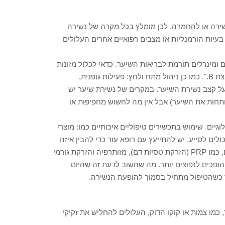
ירה או להחמרה. לכן מומלץ בכל מקרה של נשירה
בעיות הורמנליות או מצבים רפואיים אחרים העלולים
ם ומינרלים תורמת לבריאות השיער. כדאי לכלול מזונות
עשירים בברזל, אבץ, ביוטין, חומצות שומן אומגה-3 וויטמינים מקבוצת B.". כמו כן ניהול מתח ולחץ: פעילות גופנית,
 על קצב נשירת השיער. במקרים של נשירת שיער יש
תחות את השיער) אבל אין מה לחשוש מחפיפות או
גיים. שימוש בתכשירים טיפוליים איכותיים כמו: מוצרי
לים לסייע. יש להתייעץ עם רופא עור כדי להבין איזה
טיפול מתאים. כמו כן קיימים טיפולים רפואיים חדשניים וטכנולוגיים, כמו PRP (הזרקת טסיות דם), מזותרפיה והזרקת גורמי
הופכים לנפוצים יותר. מה שחשוב לדעת זה שהיום
 כשהטיפול מתחיל בסמוך להופעת הנשירה.
כמו צמות או קוקו הדוק, העלולים להחליש את זקיקי