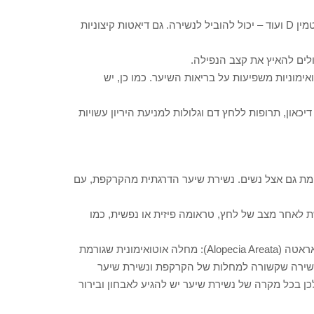
תזונה וחסרים תזונתיים: מחסור בברזל, אבץ, ויטמינים כמו B12, ויטמין D ועוד – יכול להוביל לנשירה. גם דיאטות קיצוניות
לים להאיץ את קצב הנפילה.
ימוניות משפיעות על בריאות השיער. כמו כן, יש
יכאון, תרופות ללחץ דם וגלולות למניעת היריון עשויות
ימת גם אצל נשים. נשירת שיער הדרגתית מהקרקפת, עם
 לאחר מצב של לחץ, טראומה פיזית או נפשית, כמו
כמו כן קיימות גם נשירות מסוגים שונים כמו נשירה מסוג אלופציה אראטה (Alopecia Areata): מחלה אוטואימונית שגורמת
 נשירה שקשורה למחלות של הקרקפת ונשירת שיער
ן בכל מקרה של נשירת שיער יש להגיע לאבחון ובירור