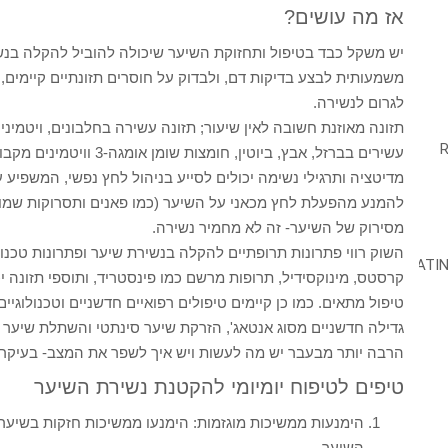
אז מה עושים?
יש משקל כבד בטיפול ותחזוקת השיער שיכולה להוביל להקלה בנש
משמעותית לבצע בדיקות דם, ולבדוק על חוסרים תזונתיים קיימים, 
לגרום לנשירה.
תזונה מאוזנת חשובה לאין שיעור; תזונה עשירה בחלבונים, ויטמיני
מדיטציה ותרגילי נשימה יכולים לסייע בניהול לחץ נפשי, המשפיע
להמנע מהפעלת לחץ מכאני על השיער (כמו פאנים ותסרוקות שמו
מסירוק של השיער- זה לא מחמיר נשירה.
השוק רווי פתרונות תרופתיים להקלה בנשירת שיער ופתרונות טכנולו
קרסטס, מינוקסידיל, תרופות מרשם כמו פינסטריד, ותוספי תזונה יכו
גדילה חדשניים מסוג אנטאג', הזרקת שיער סינתטי והשתלת שיער 
הרבה יותר מבעבר יש מה לעשות ויש איך לשפר את המצב- בעיקר
טיפים לטיפוח יומיומי להקטנת נשירת השיער
הימנעות ממשיכות מוגזמות: הימנעו ממשיכות חזקות בשיער, 
השיער.