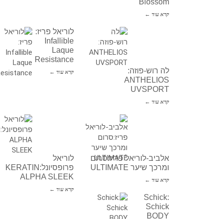
Blossom
קרא עוד ←
לוריאל פריז:
Infallible
Laque
Resistance
לה רוש-פוזה:
קרא עוד ←
ANTHELIOS
UVSPORT
קרא עוד ←
אלביב-לוריאל פריז:סרום
לוריאל
ומרכך שיער ULTIMATE
פרופסיונל:KERATIN
ALPHA SLEEK
קרא עוד ←
קרא עוד ←
Schick:
Schick
BODY