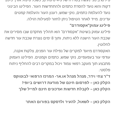
דקות והוא נועד להסרת כתמים ולהתחדשות העור. הפילינג הבינוני
נועד להעלמת כתמים, נזקי שמש, רענון העור והעלמת קמטים
עדינים. מייד לאחר הטיפול ניתן לחזור לפעילות רגילה.
פילינג עמוק
"אקסודרם"
פילינג עמוק בשיטת "אקסודרם" הוא תהליך מתקדם שבו מסירים את
שכבת העור הישנה ללא ניתוח, ותוך 8 ימים נוצרת שכבת עור חדשה
לחלוטין.
האקסודרם מיועד למקרים של נפילת עור הפנים, צלקות אקנה,
עודפי עור בעפעפיים, נזקי שמש, כתמים וקמטים. הפילינג העמוק
מתבצע תוך מעקב רפואי צמוד ויכול במקרים רבים להחליף ניתוח
פלסטי.
ד"ר צחי וידר, מנהל מנהל או.אר- המרכז הרפואי לבוטוקס
הקלק כאן – לפרסום חינם של מודעת דרושים ביופי!
הקלק כאן – לקבלת חדשות ועדכונים חינם למייל שלך
הקלק כאן – לשאול, להעיר ולדסקס בפורום האתר