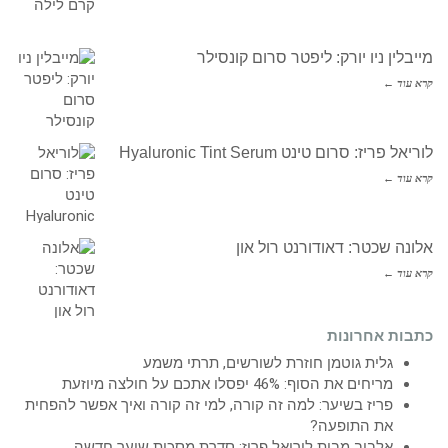
מייבלין ניו יורק: ליפטר סרום קונסילר
קרא עוד ←
לוריאל פריז: סרום טינט Hyaluronic Tint Serum
קרא עוד ←
אלונה שכטר: דאודורנט רול און
קרא עוד ←
כתבות אחרונות
גלית גוטמן חוזרת לשורשים, תרתי משמע
מריחים את הסוף: 46% יפסלו אתכם על חולצה מיוזעת
פריז בשיער: למה זה קורה, למי זה קורה ואיך אפשר להפחית
את התופעה?
אלביב מבית לוריאל פריז: סדרת מסכות שיער חדשה