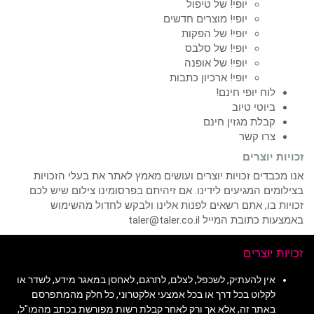
יופי! של טיפול
יופי! מוצרים חדשים
יופי! של הפקות
יופי! של סלבס
יופי! של אופנה
יופי! ארכיון כתבות
לוח יופי חינם!
ביוטי טיוב
קבלת מגזין חינם
צרו קשר
זכויות יוצרים
אנו מכבדים זכויות יוצרים ועושים מאמץ לאתר את בעלי הזכויות
בצילומים המגיעים לידינו. אם זיהיתם בפרסומינו צילום שיש לכם
זכויות בו, אתם רשאים לפנות אלינו ולבקש לחדול מהשימוש
באמצעות כתובת המייל taler@taler.co.il
זכויות יוצרים
אין להעתיק, לשכפל, לצלם, לתרגם, לאחסן במאגר מידע, לשדר או
לקלוט בכל דרך או בכל אמצעי אלקטרוני, כל חלק מהמתפרסם
באתר זה, אלא אך ורק לאחר קבלת רשות מפורשת בכתב מהמו"ל,