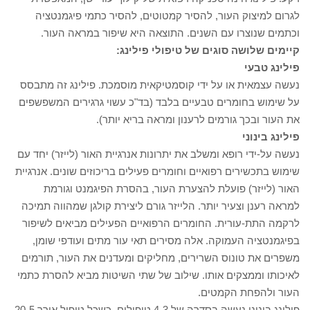
לגרום למיצוק העור, להסיר קמטוטים, להסיר כתמי פיגמנטציה
וכתמים שנוצרו עם השנים. התוצאה היא שיפור במראה העור.
קיימים שלושה סוגים של טיפולי פילינג:
פילינג טבעי
נעשה עצמאית או על ידי קוסמטיקאית מוסמכת. פילינג זה מתבסס
על שימוש בחומרים טבעיים בלבד (בד"כ עשוי גרגירים המשפשפים
את העור ובכך גורמים לרענון ומראה בריא יותר).
פילינג בינוני
נעשה על-ידי רופא ומשלב את יתרונות אנרגיית האור (לייזר) יחד עם
שימוש בתכשירים רפואיים וחומרים פעילים בריכוזים שונים. אנרגיית
האור (לייזר) פועלת להצערת העור, בהסרת הפיגמנט וגורמת
למראה רענן וצעיר יותר. הלייזר גורם ליצירת קולגן שמהווה תמיכה
לרקמה התת-עורית. החומרים הרפואיים הפעילים מביאים לשיפור
בפיגמנטציה העמוקה. אלה מסירים תאי עור מתים ועודפי שומן,
משפרים את טונוס השרירים, מחליקים ומעדנים את העור, תורמים
לאיכותו וממצקים אותו. שילוב של שתי השיטות מביא להסרת כתמי
העור ולהפחת הקמטים.
פילינג בינוני נעשה בסדרה של 4-3 טיפולים, כשכל טיפול אורך 20-5