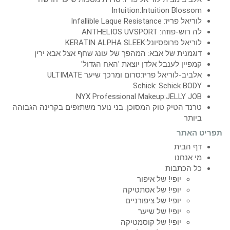
Intuition:Intuition Blossom
לוריאל פריז: Infallible Laque Resistance
לה רוש-פוזה: ANTHELIOS UVSPORT
לוריאל פרופסיונל:KERATIN ALPHA SLEEK
דוגמנית של אבא: המהפך של עונג שחף אצל אבא ירין
קמפיין לענבל אלדן יוצאת 'האח הגדול'
אלביב-לוריאל פריז:סרום ומרכך שיער ULTIMATE
Schick: Schick BODY
NYX Professional Makeup:JELLY JOB
טרנד הטיק טוק המסוכן: בני נוער משתזפים בקרינה הגבוהה
ביותר
תפריט האתר
דף הבית
מי אנחנו
כל הכתבות
יופי! של איפור
יופי! של אסתטיקה
יופי! של ציפורניים
יופי! של שיער
יופי! של קוסמטיקה