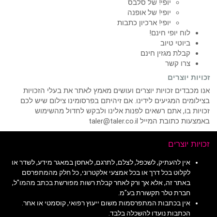
יופי! של סלבס
יופי! של אופנה
יופי! ארכיון כתבות
לוח יופי חינם!
ביוטי טיוב
קבלת מגזין חינם
צרו קשר
זכויות יוצרים
אנו מכבדים זכויות יוצרים ועושים מאמץ לאתר את בעלי הזכויות
בצילומים המגיעים לידינו. אם זיהיתם בפרסומינו צילום שיש לכם
זכויות בו, אתם רשאים לפנות אלינו ולבקש לחדול מהשימוש
באמצעות כתובת המייל taler@taler.co.il
זכויות יוצרים
אין להעתיק, לשכפל, לצלם, לתרגם, לאחסן במאגר מידע, לשדר או
לקלוט בכל דרך או בכל אמצעי אלקטרוני, כל חלק מהמתפרסם
באתר זה, אלא אך ורק לאחר קבלת רשות מפורשת בכתב מהמו"ל,
חברת טלר תקשורת בע"מ.
אין בכתבות המתפרסמות משום ייעוץ רפואי, קוסמטי או אחר.
הכתבות נועדו להשכלה בלבד.