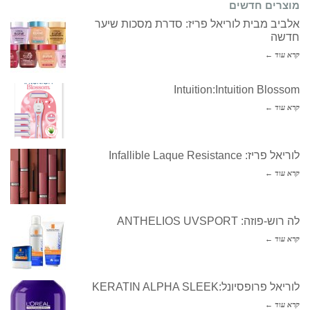
מוצרים חדשים
אלביב מבית לוריאל פריז: סדרת מסכות שיער
חדשה
קרא עוד ←
Intuition:Intuition Blossom
קרא עוד ←
לוריאל פריז: Infallible Laque Resistance
קרא עוד ←
לה רוש-פוזה: ANTHELIOS UVSPORT
קרא עוד ←
לוריאל פרופסיונל:KERATIN ALPHA SLEEK
קרא עוד ←