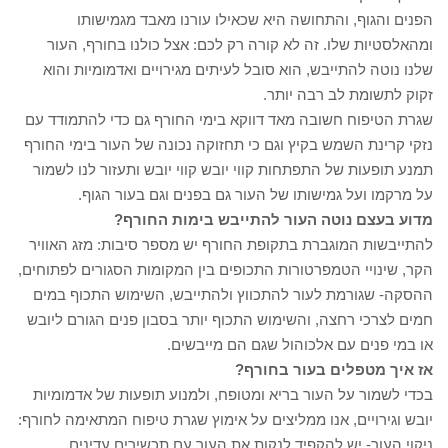
הפנים והגוף, והתחושה היא שכאילו עורנו מאבד מגמישותו
ומהאלסטיות שלו. זה לא קורה רק לכם: אצל כולנו בחורף, העור
שלנו נוטה להתייבש, הוא סובל לעיתים מגירויים ואדמומיות והוא
זקוק לתשומת לב רבה יותר.
שגרת הטיפוח חשובה מאד דווקא בימי החורף גם כדי להתמודד עם
נזקי קרינת השמש בקיץ וגם כי תחזוקה נכונה של העור בימי החורף
תמנע תופעות של התפתחות קווי יובש קווי יובש ותעזור לנו לשמור
על מרקמו ועל גמישותו של העור גם בפנים וגם בעור הגוף.
מדוע בעצם נוטה העור להתייבש בימות החורף?
להתייבשות המוגברת בתקופת החורף יש מספר סיבות: מזג האוויר
הקר, שינויי הטמפרטורות התכופים בין המקומות הסגורים לפתוחים,
ההסקה- שגורמת לעור להתכווץ ולהתייבש, השימוש התכוף במים
חמים לצרכי רחצה, והשימוש התכוף יותר בסבון פנים הגורם ליובש
או במי פנים עם אלכוהול שגם הם מייבשים.
אז איך מטפלים בעור בחורף?
בכדי לשמור על העור בריא ומטופח, ולמנוע תופעות של אדמומיות
יובש וגירויים, אנו ממליצים על אימוץ שגרת טיפוח המתאימה לחורף:
ניקוי העור- יש להקפיד לנקות את העור עם תכשירים עדינים,