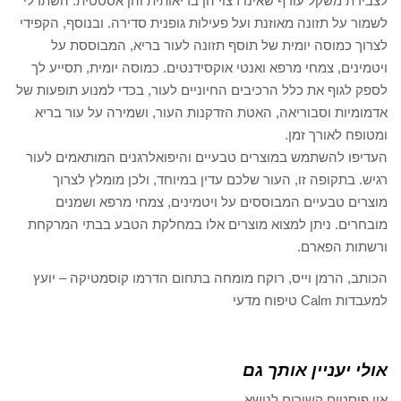
לצבירת משקל עודף שאינו רצוי הן בריאותית והן אסטטית. השתדלי
לשמור על תזונה מאוזנת ועל פעילות גופנית סדירה. ובנוסף, הקפידי
לצרוך כמוסה יומית של תוסף תזונה לעור בריא, המבוססת על
ויטמינים, צמחי מרפא ואנטי אוקסידנטים. כמוסה יומית, תסייע לך
לספק לגוף את כלל הרכיבים החיוניים לעור, בכדי למנוע תופעות של
אדמומיות וסבוריאה, האטת הזדקנות העור, ושמירה על עור בריא
ומטופח לאורך זמן.
העדיפו להשתמש במוצרים טבעיים והיפואלרגנים המותאמים לעור
רגיש. בתקופה זו, העור שלכם עדין במיוחד, ולכן מומלץ לצרוך
מוצרים טבעיים המבוססים על ויטמינים, צמחי מרפא ושמנים
מובחרים. ניתן למצוא מוצרים אלו במחלקת הטבע בבתי המרקחת
ורשתות הפארם.
הכותב, הרמן וייס, רוקח מומחה בתחום הדרמו קוסמטיקה – יועץ
למעבדות Calm טיפוח מדעי
אולי יעניין אותך גם
אין פוסטים קשורים לנושא.