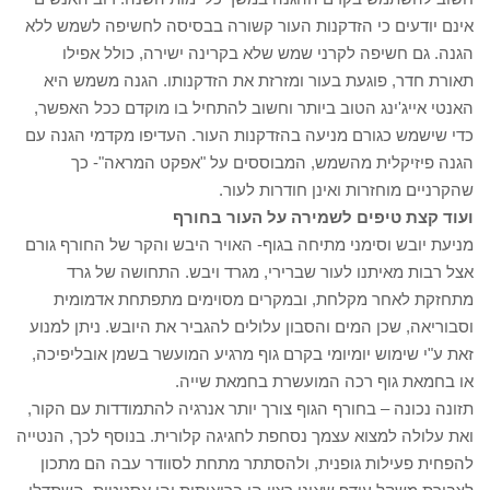
אינם יודעים כי הזדקנות העור קשורה בבסיסה לחשיפה לשמש ללא
הגנה. גם חשיפה לקרני שמש שלא בקרינה ישירה, כולל אפילו
תאורת חדר, פוגעת בעור ומזרזת את הזדקנותו. הגנה משמש היא
האנטי אייג'ינג הטוב ביותר וחשוב להתחיל בו מוקדם ככל האפשר,
כדי שישמש כגורם מניעה בהזדקנות העור. העדיפו מקדמי הגנה עם
הגנה פיזיקלית מהשמש, המבוססים על "אפקט המראה"- כך
שהקרניים מוחזרות ואינן חודרות לעור.
ועוד קצת טיפים לשמירה על העור בחורף
מניעת יובש וסימני מתיחה בגוף- האויר היבש והקר של החורף גורם
אצל רבות מאיתנו לעור שברירי, מגרד ויבש. התחושה של גרד
מתחזקת לאחר מקלחת, ובמקרים מסוימים מתפתחת אדמומית
וסבוריאה, שכן המים והסבון עלולים להגביר את היובש. ניתן למנוע
זאת ע"י שימוש יומיומי בקרם גוף מרגיע המועשר בשמן אובליפיכה,
או בחמאת גוף רכה המועשרת בחמאת שייה.
תזונה נכונה – בחורף הגוף צורך יותר אנרגיה להתמודדות עם הקור,
ואת עלולה למצוא עצמך נסחפת לחגיגה קלורית. בנוסף לכך, הנטייה
להפחית פעילות גופנית, ולהסתתר מתחת לסוודר עבה הם מתכון