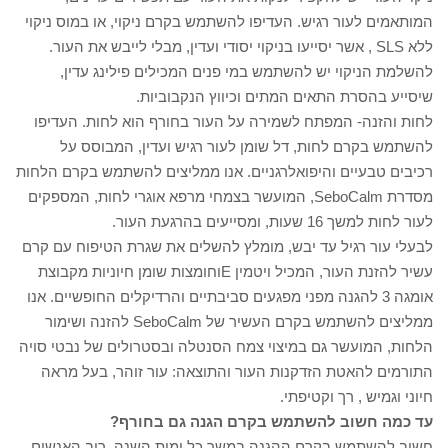
המותאמים לעור רגיש. העדיפו להשתמש בקרם ניקוי, או במוס ניקוי
ללא SLS , אשר יסייעו בניקוי יסודי ועדין, מבלי לייבש את העור.
להשלמת הניקוי יש להשתמש במי פנים המכילים פילינג עדין,
שיסייע בהסרת התאים המתים וכיווץ הנקבוביות.
לחות והזנה- המפתח לשמירה על העור בחורף הוא לחות. העדיפו
להשתמש בקרם לחות, דל שומן לעור רגיש ועדין, המבוסס על
רכיבים טבעיים והיפואלרגניים. אנו ממליצים להשתמש בקרם הלחות
מסדרת SeboCalm, המועשר בצמחי מרפא אוגרי לחות, המספקים
לעור לחות למשך 16 שעות, ומסייעים בהרגעת העור.
לבעלי עור רגיל עד יבש, מומלץ להשלים את שגרת הטיפוח עם קרם
עשיר להזנת העור, המכיל ויטמין Eוחומצות שומן חיוניות מקבוצת
אומגה 3 להגנה מפני מפגעים סביבתיים והרדיקלים החופשיים. אנו
ממליצים להשתמש בקרם העשיר של SeboCalm להזנה ושימור
הלחות, המועשר גם במיצוי צמח הסנטלה ובסטרולים של נבטי סויה
התורמים להאטת הזדקנות העור והתוצאה: עור זוהר, בעל מראה
חיוני וגמיש , רך וקטיפתי.
עד כמה חשוב להשתמש בקרם הגנה גם בחורף?
חשוב להשתמש בקרם ההגנה במשך כל ימות השנה. רוב האנשים