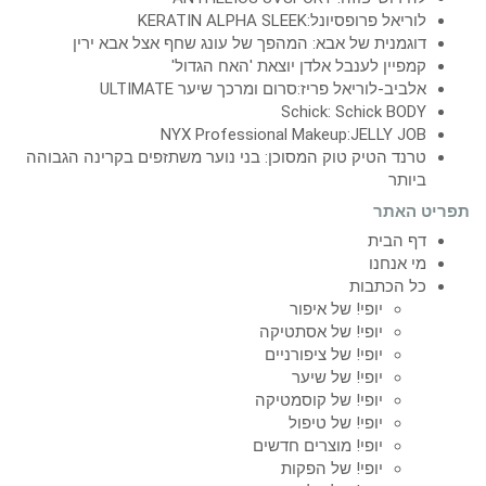
לוריאל פרופסיונל:KERATIN ALPHA SLEEK
דוגמנית של אבא: המהפך של עונג שחף אצל אבא ירין
קמפיין לענבל אלדן יוצאת 'האח הגדול'
אלביב-לוריאל פריז:סרום ומרכך שיער ULTIMATE
Schick: Schick BODY
NYX Professional Makeup:JELLY JOB
טרנד הטיק טוק המסוכן: בני נוער משתזפים בקרינה הגבוהה
ביותר
תפריט האתר
דף הבית
מי אנחנו
כל הכתבות
יופי! של איפור
יופי! של אסתטיקה
יופי! של ציפורניים
יופי! של שיער
יופי! של קוסמטיקה
יופי! של טיפול
יופי! מוצרים חדשים
יופי! של הפקות