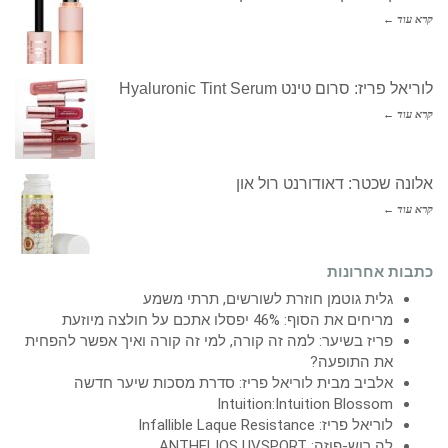
קרא עוד ←
לוריאל פריז: סרום טינט Hyaluronic Tint Serum
קרא עוד ←
אלונה שכטר: דאודורנט רול און
קרא עוד ←
כתבות אחרונות
גלית גוטמן חוזרת לשורשים, תרתי משמע
מריחים את הסוף: 46% יפסלו אתכם על חולצה מיוזעת
פריז בשיער: למה זה קורה, למי זה קורה ואיך אפשר להפחית
את התופעה?
אלביב מבית לוריאל פריז: סדרת מסכות שיער חדשה
Intuition:Intuition Blossom
לוריאל פריז: Infallible Laque Resistance
לה רוש-פוזה: ANTHELIOS UVSPORT