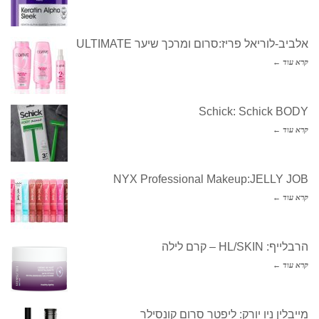
אלביב-לוריאל פריז:סרום ומרכך שיער ULTIMATE
קרא עוד ←
Schick: Schick BODY
קרא עוד ←
NYX Professional Makeup:JELLY JOB
קרא עוד ←
הרבלייף: HL/SKIN – קרם לילה
קרא עוד ←
מייבלין ניו יורק: ליפטר סרום קונסילר