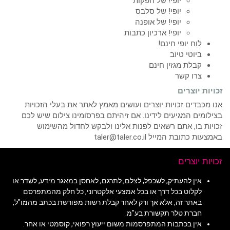
יופי! של הפקות
יופי! של סלבס
יופי! של אופנה
יופי! ארכיון כתבות
לוח יופי חינם!
ביוטי טיוב
קבלת מגזין חינם
צרו קשר
זכויות יוצרים
אנו מכבדים זכויות יוצרים ועושים מאמץ לאתר את בעלי הזכויות
בצילומים המגיעים לידינו. אם זיהיתם בפרסומינו צילום שיש לכם
זכויות בו, אתם רשאים לפנות אלינו ולבקש לחדול מהשימוש
באמצעות כתובת המייל taler@taler.co.il
זכויות יוצרים
אין להעתיק, לשכפל, לצלם, לתרגם, לאחסן במאגר מידע, לשדר או
לקלוט בכל דרך או בכל אמצעי אלקטרוני, כל חלק מהמתפרסם
באתר זה, אלא אך ורק לאחר קבלת רשות מפורשת בכתב מהמו"ל,
חברת טלר תקשורת בע"מ.
אין בכתבות המתפרסמות משום ייעוץ רפואי, קוסמטי או אחר.