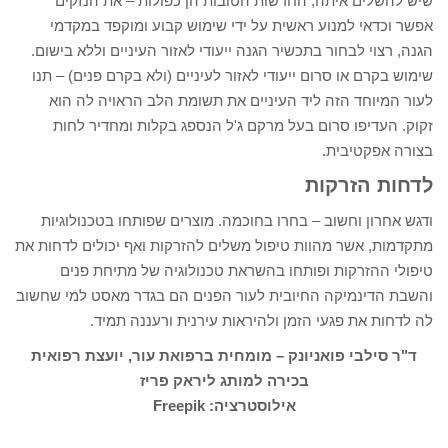
שיש להשלים איתה, החדשות הטובות הן כפולות – את הנזקים
אפשר וכדאי למנוע ראשית על ידי שימוש קבוע ומוקפד במקדמי
הגנה, רצוי לבחור בתכשיר הגנה ייעודי לאזור העיניים וללא בישום.
שימוש בקרם או סרום ייעודי לאזור לעיניים (ולא בקרם פנים) – תנו
לעור המיוחד הזה ליד העיניים את תשומת הלב הראויה לה הוא
זקוק. העדיפו סרום בעל מרקם ג'ל הנספג בקלות ומחדיר לחות
בצורה אפקטיבית.
לדחות הזרקות
ודגש אחרון וחשוב – בחרו בחוכמה. מוצרים שפותחו בטכנולוגיות
מתקדמות, אשר מהוות טיפול משלים להזרקות ואף יכולים לדחות את
טיפולי ההזרקות ופותחו בהשראת טכנולוגיה של מתיחת פנים
והשבת הדינמיקה החיובית לעור הפנים הם בגדר מאסט למי שחשוב
לה לדחות את פגעי הזמן ולהיראות עירנית ורעננה תמיד.
ד"ר סילבי פואניונק – מומחית ברפואת עור, יועצת רפואית
בכירה למותג ליראק פריז
אילוסטרציה: Freepik