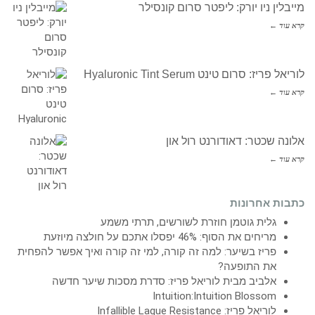
מייבלין ניו יורק: ליפטר סרום קונסילר
קרא עוד ←
לוריאל פריז: סרום טינט Hyaluronic Tint Serum
קרא עוד ←
אלונה שכטר: דאודורנט רול און
קרא עוד ←
כתבות אחרונות
גלית גוטמן חוזרת לשורשים, תרתי משמע
מריחים את הסוף: 46% יפסלו אתכם על חולצה מיוזעת
פריז בשיער: למה זה קורה, למי זה קורה ואיך אפשר להפחית
את התופעה?
אלביב מבית לוריאל פריז: סדרת מסכות שיער חדשה
Intuition:Intuition Blossom
לוריאל פריז: Infallible Laque Resistance