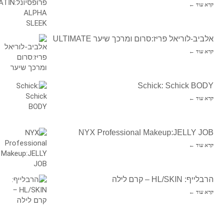
קרא עוד ←
אלביב-לוריאל פריז:סרום ומרכך שיער ULTIMATE
קרא עוד ←
Schick: Schick BODY
קרא עוד ←
NYX Professional Makeup:JELLY JOB
קרא עוד ←
הרבלייף: HL/SKIN – קרם לילה
קרא עוד ←