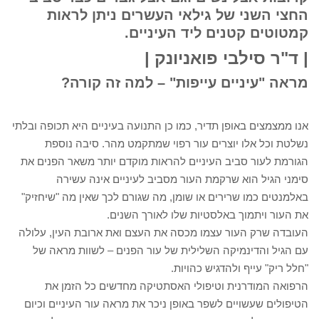
החצי השני של גילאי העשרים ניתן לראות
קמטוטים קטנים ליד העיניים.
| ד"ר סילבי פואניונק |
מראה "עיניים עייפות" – למה זה קורה?
אנו ממצמצים באופן תדיר, כמו כן התנועה בעיניים היא תכופה ובלתי
נשלטת וכל אלו יוצרים עור רפוי שמתקמט מהר. סיבה נוספת
הגורמת לעור סביב העיניים להראות מוקדם יותר משאר הפנים את
סימני הגיל הוא שרקמת העור מסביב לעיניים אינה עשירה
באלמנטים כמו שרירים או שומן, מה שגורם לכך שאין מה "שיחזיק"
את העור ויתמוך באלסטיות שלו לאורך השנים.
העובדה שרק העור עצמו מכסה את העצם ואת ארובת העין, עלולה
עם הגיל והדינמיקה השלילית של עור הפנים – לשוות מראה של
"חלל ריק" עייף ולהדגיש כהויות.
הרפואה המודרנית וטיפולי האסתטיקה מחדשים כל הזמן את
הטיפולים שעשויים לשפר באופן ניכר את מראה עור העיניים וכיום