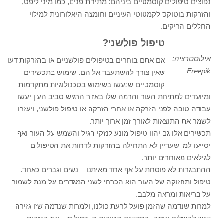
נפוצים טיפולים קוסמטיים ביניהם: מתיחת פנים, כמו מיני ליפט,
והזרקות בוטוקס לקמטוטי העיניים וחומצה היאלורונית למילוי
החללים הריקים.
טיפול פולשני?
אילוסטרציה:
אם אתם בוחרים בטיפולים פולשניים או בהזרקות דעו
Freepik
שאין צורך להשתעבד אליהם. שימוש בתכשירים
קוסמטיים שנעשו בשימוש בטכנולוגיות מתקדמות
ומיועדים למתיחת העור והרמה שלו באזור הרגיש סביב העין יעשו
עבודה טובה לפני הזרקה או אחרי הזרקה או טיפול פולשני, ויעזרו
לשמר את התוצאות לאורך זמן ארוך יותר.
תכשירים אלו גם יהוו טיפול מונע לנזקי הגיל והשמש על העור ואף
יסייעו למי שעדיין לא התחילה בהזרקות לדחות את הטיפולים
לגילאים מאוחרים יותר.
ההתבגרות לא פוסחת על אף אחד מאיתנו – נשים וגברים כאחד.
טיפול ותחזוקה של העור הוא הכרחי לשני המגדרים על מנת לשמור
על בריאות ומראה מלבב.
למרות שנדמה שהזמן פועל לרעת כולנו, ולמרות שנדמה שזו גזירה