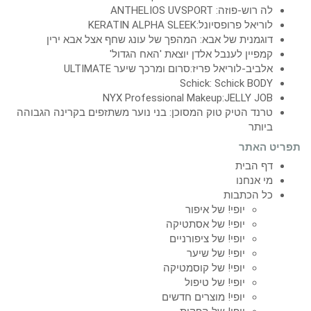
לה רוש-פוזה: ANTHELIOS UVSPORT
לוריאל פרופסיונל:KERATIN ALPHA SLEEK
דוגמנית של אבא: המהפך של עונג שחף אצל אבא ירין
קמפיין לענבל אלדן יוצאת 'האח הגדול'
אלביב-לוריאל פריז:סרום ומרכך שיער ULTIMATE
Schick: Schick BODY
NYX Professional Makeup:JELLY JOB
טרנד הטיק טוק המסוכן: בני נוער משתזפים בקרינה הגבוהה
ביותר
תפריט האתר
דף הבית
מי אנחנו
כל הכתבות
יופי! של איפור
יופי! של אסתטיקה
יופי! של ציפורניים
יופי! של שיער
יופי! של קוסמטיקה
יופי! של טיפול
יופי! מוצרים חדשים