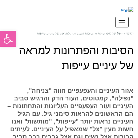
תפריט
פתח סרגל
ראשי
»
יופי! של אסתטיקה
»
הסיבות והפתרונות למראה של עיניים עייפות
הסיבות והפתרונות למראה
של עיניים עייפות
אזור העיניים והעפעפיים חווה "צניחה",
"נפילה", קמטוטים, העור הדק והרגיש סביב
העיניים ועור העפעפיים העליונות והתחתונות –
הם הראשונים להראות סימני גיל. עם הגיל
העיניים נראות יותר "עייפות", "מותשות" ואנו
חשות מעין "צל" שמאפיל על העיניים. לעיתים
קרובות אצל נשים וגם אצל גברים כבר סביב