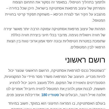
ולתמוך בתהליך הטיפולי. במאמר זה נסקור את התחום הצומח
והמרתק של עיצוב מרפאות אסתטיקה בישראל, היכן שכל בחירה –
מהצבע על הקיר ועד לצורת הכיסא – משחקת תפקיד קריטי בחוויית
המטופל.
המהות של עיצוב מרפאת אסתטיקה עמוקה הרבה יותר מאשר יצירה
של חוויה ויזואלית נעימה. מדובר בכלי חיוני ביצירת חוויה כוללת
שתומכת במטרות הטיפוליות ובונה יחסי אמון ארוכי טווח בין הצוות
הרפואי לבין המטופלים.
רושם ראשוני
"כשמטופל נכנס למרפאת אסתטיקה, הרושם הראשוני שנוצר יכול
להיות מכריע. העיצוב של המרפאה משדר מסר מיידי על המקצועיות,
הסטנדרטים והאווירה של המקום. חלל מעוצב היטב יכול להרגיע
חששות, לבנות אמון ולהכין את המטופל לחוויה חיובית" אומרים לנו
אלונה ואייל רטנר, הבעלים של
סטודיו 180
אדריכלות ועיצוב פנים.
בעולם האסתטיקה, בו המראה החיצוני הוא במוקד, חשוב במיוחד