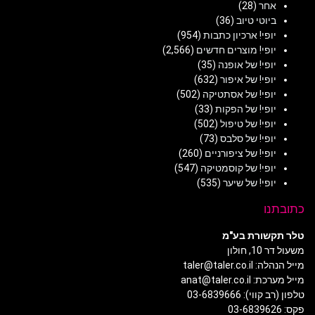
אחר
(28)
ביוטי טיוב
(36)
יופי! ארכיון כתבות
(954)
יופי! מוצרים חדשים
(2,566)
יופי! של אופנה
(35)
יופי! של איפור
(632)
יופי! של אסתטיקה
(502)
יופי! של הפקות
(33)
יופי! של טיפול
(502)
יופי! של סלבס
(73)
יופי! של ציפורניים
(260)
יופי! של קוסמטיקה
(547)
יופי! של שיער
(535)
כתובתנו
טלר תקשורת בע"מ
משעול דר 10, חולון
מייל הנהלה: taler@taler.co.il
מייל מערכת: anat@taler.co.il
טלפון (רב קווי): 03-6839666
פקס: 03-6839626