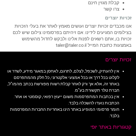
קבלת מגזין חינם
צרו קשר
זכויות יוצרים
אנו מכבדים זכויות יוצרים ועושים מאמץ לאתר את בעלי הזכויות
בצילומים המגיעים לידינו. אם זיהיתם בפרסומינו צילום שיש לכם
זכויות בו, אתם רשאים לפנות אלינו ולבקש לחדול מהשימוש
באמצעות כתובת המייל taler@taler.co.il
זכויות יוצרים
אין להעתיק, לשכפל, לצלם, לתרגם, לאחסן במאגר מידע, לשדר או
לקלוט בכל דרך או בכל אמצעי אלקטרוני, כל חלק מהמתפרסם
באתר זה, אלא אך ורק לאחר קבלת רשות מפורשת בכתב מהמו"ל,
חברת טלר תקשורת בע"מ.
אין בכתבות המתפרסמות משום ייעוץ רפואי, קוסמטי או אחר.
הכתבות נועדו להשכלה בלבד.
חומר פרסומי המופיע באתר הינו באחריות החברות המפרסמות
בלבד.
קטגוריות באתר יופי