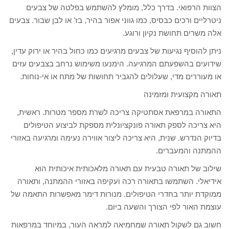
הצוות הרפואי. בדרך כלל, מומלץ להשתמש בפלטה של צבעים
ניטרליים ורכים כבסיס, כמו גווני אפור בהיר, בז' או לבן שבור. צבעים
אלה משרים תחושת נקיון ורוגע.
ניתן להוסיף נגיעות של צבעים מרגיעים כמו כחול בהיר או ירוק עדין,
שידועים בהשפעתם המרגיעה. הימנעו משימוש נרחב בצבעים עזים
או מעוררים מדי, שעלולים להגביר תחושות של מתח או אי-נוחות.
תאורה מקצועית ומזמינה
התאורה במרפאת אסתטיקה צריכה לשרת מספר מטרות. ראשית,
היא צריכה לספק תאורה פונקציונלית מספקת לביצוע הטיפולים
בדיוק הנדרש. שנית, היא צריכה ליצור אווירה נעימה ומרגיעה באזורי
ההמתנה והמעברים.
שילוב של תאורה טבעית עם תאורה מלאכותית איכותית הוא
אידיאלי. השתמשו בתאורה רכה ועקיפה באזורי ההמתנה, ותאורה
ממוקדת יותר בחדרי הטיפולים. מנורות דימר מאפשרות התאמה של
עוצמת האור לפי הצורך והשעה ביום.
חשוב גם לשקול תאורה שמחמיאה למראה העור, במיוחד במרפאות