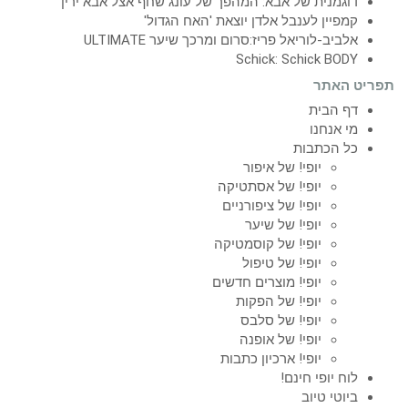
דוגמנית של אבא: המהפך של עונג שחף אצל אבא ירין
קמפיין לענבל אלדן יוצאת 'האח הגדול'
אלביב-לוריאל פריז:סרום ומרכך שיער ULTIMATE
Schick: Schick BODY
תפריט האתר
דף הבית
מי אנחנו
כל הכתבות
יופי! של איפור
יופי! של אסתטיקה
יופי! של ציפורניים
יופי! של שיער
יופי! של קוסמטיקה
יופי! של טיפול
יופי! מוצרים חדשים
יופי! של הפקות
יופי! של סלבס
יופי! של אופנה
יופי! ארכיון כתבות
לוח יופי חינם!
ביוטי טיוב