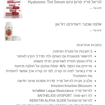
לוריאל פריז: סרום טינט Hyaluronic Tint Serum
קרא עוד ←
אלונה שכטר: דאודורנט רול און
קרא עוד ←
כתבות אחרונות
5 תובנות על פטרת הציפורן
להישאר פוטוגנית גם כשחם ולח: מדריך הקיץ לאיפור
גלית גוטמן חוזרת לשורשים, תרתי משמע
מריחים את הסוף: 46% יפסלו אתכם על חולצה מיוזעת
פריז בשיער: למה זה קורה, למי זה קורה ואיך אפשר להפחית
את התופעה?
אלביב מבית לוריאל פריז: סדרת מסכות שיער חדשה
Intuition:Intuition Blossom
לוריאל פריז: Infallible Laque Resistance
לה רוש-פוזה: ANTHELIOS UVSPORT
לוריאל פרופסיונל:KERATIN ALPHA SLEEK