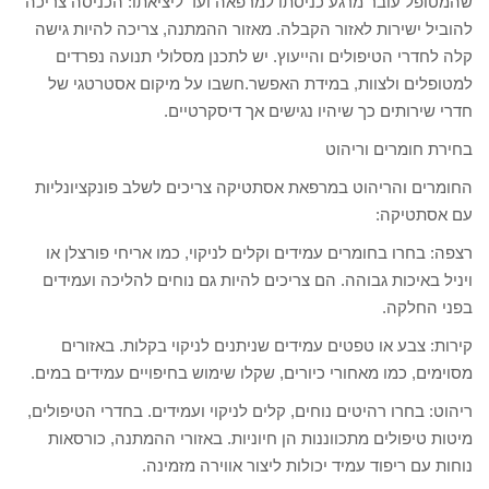
שהמטופל עובר מרגע כניסתו למרפאה ועד ליציאתו: הכניסה צריכה
להוביל ישירות לאזור הקבלה. מאזור ההמתנה, צריכה להיות גישה
קלה לחדרי הטיפולים והייעוץ. יש לתכנן מסלולי תנועה נפרדים
למטופלים ולצוות, במידת האפשר.חשבו על מיקום אסטרטגי של
חדרי שירותים כך שיהיו נגישים אך דיסקרטיים.
בחירת חומרים וריהוט
החומרים והריהוט במרפאת אסתטיקה צריכים לשלב פונקציונליות
עם אסתטיקה:
רצפה: בחרו בחומרים עמידים וקלים לניקוי, כמו אריחי פורצלן או
ויניל באיכות גבוהה. הם צריכים להיות גם נוחים להליכה ועמידים
בפני החלקה.
קירות: צבע או טפטים עמידים שניתנים לניקוי בקלות. באזורים
מסוימים, כמו מאחורי כיורים, שקלו שימוש בחיפויים עמידים במים.
ריהוט: בחרו רהיטים נוחים, קלים לניקוי ועמידים. בחדרי הטיפולים,
מיטות טיפולים מתכווננות הן חיוניות. באזורי ההמתנה, כורסאות
נוחות עם ריפוד עמיד יכולות ליצור אווירה מזמינה.