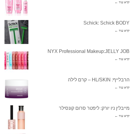
קרא עוד ←
Schick: Schick BODY
קרא עוד ←
NYX Professional Makeup:JELLY JOB
קרא עוד ←
הרבלייף: HL/SKIN – קרם לילה
קרא עוד ←
מייבלין ניו יורק: ליפטר סרום קונסילר
קרא עוד ←