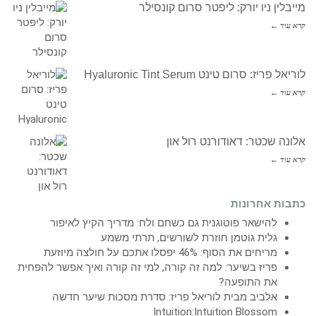
מייבלין ניו יורק: ליפטר סרום קונסילר
קרא עוד ←
לוריאל פריז: סרום טינט Hyaluronic Tint Serum
קרא עוד ←
אלונה שכטר: דאודורנט רול און
קרא עוד ←
כתבות אחרונות
להישאר פוטוגנית גם כשחם ולח: מדריך הקיץ לאיפור
גלית גוטמן חוזרת לשורשים, תרתי משמע
מריחים את הסוף: 46% יפסלו אתכם על חולצה מיוזעת
פריז בשיער: למה זה קורה, למי זה קורה ואיך אפשר להפחית
את התופעה?
אלביב מבית לוריאל פריז: סדרת מסכות שיער חדשה
Intuition:Intuition Blossom