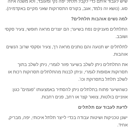
שיש לעבוד איתם כדי לקבל תלתל יפה נקי ומעובד, ולא משנה איזה
סוג. (נושא זה נלמד, אגב, בקורס התסרוקות שאני מקיים באקדמיה).
למה נשים אוהבות תלתלים?
התלתלים מעניקים נפח בשיער; הם יוצרים מראה חופשי, צעיר סקסי
ושובב.
לתלתלים יש תנועה והם נותנים מראה רך, צעיר וסקסי שרוב הנשים
אוהבות.
את התלתלים ניתן לשלב בשיער פזור לגמרי, ניתן לשלב בתוך
תסרוקות אסופות לגמרי, וניתן לבנות מהתלתלים תסרוקות רכות או
לשלב תלתל בתסרוקת וכו'.
כשהשיער פתוח בתלתלים ניתן להסתיר באמצעותו "פגמים" כגון:
אוזניים בולטות, צוואר קצר או רחב, פנים רחבות.
לדעת לעבוד עם תלתלים
ישנן טכניקות ושיטות עבודה בכדי לייצר תלתל איכותי, יפה, מבריק,
אחיד.