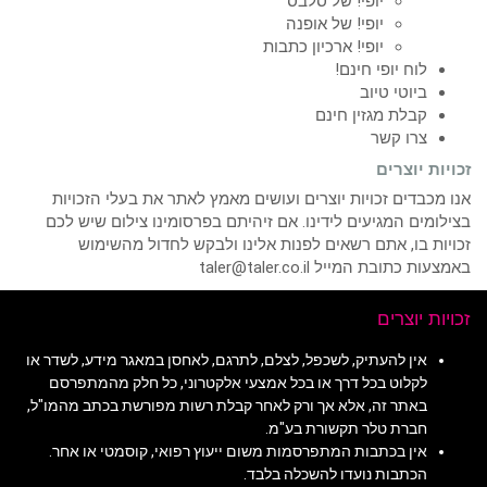
יופי! של סלבס
יופי! של אופנה
יופי! ארכיון כתבות
לוח יופי חינם!
ביוטי טיוב
קבלת מגזין חינם
צרו קשר
זכויות יוצרים
אנו מכבדים זכויות יוצרים ועושים מאמץ לאתר את בעלי הזכויות
בצילומים המגיעים לידינו. אם זיהיתם בפרסומינו צילום שיש לכם
זכויות בו, אתם רשאים לפנות אלינו ולבקש לחדול מהשימוש
באמצעות כתובת המייל taler@taler.co.il
זכויות יוצרים
אין להעתיק, לשכפל, לצלם, לתרגם, לאחסן במאגר מידע, לשדר או
לקלוט בכל דרך או בכל אמצעי אלקטרוני, כל חלק מהמתפרסם
באתר זה, אלא אך ורק לאחר קבלת רשות מפורשת בכתב מהמו"ל,
חברת טלר תקשורת בע"מ.
אין בכתבות המתפרסמות משום ייעוץ רפואי, קוסמטי או אחר.
הכתבות נועדו להשכלה בלבד.