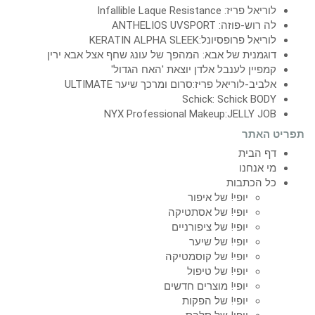
לוריאל פריז: Infallible Laque Resistance
לה רוש-פוזה: ANTHELIOS UVSPORT
לוריאל פרופסיונל:KERATIN ALPHA SLEEK
דוגמנית של אבא: המהפך של עונג שחף אצל אבא ירין
קמפיין לענבל אלדן יוצאת 'האח הגדול'
אלביב-לוריאל פריז:סרום ומרכך שיער ULTIMATE
Schick: Schick BODY
NYX Professional Makeup:JELLY JOB
תפריט האתר
דף הבית
מי אנחנו
כל הכתבות
יופי! של איפור
יופי! של אסתטיקה
יופי! של ציפורניים
יופי! של שיער
יופי! של קוסמטיקה
יופי! של טיפול
יופי! מוצרים חדשים
יופי! של הפקות