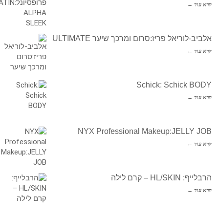
קרא עוד ←
אלביב-לוריאל פריז:סרום ומרכך שיער ULTIMATE
קרא עוד ←
Schick: Schick BODY
קרא עוד ←
NYX Professional Makeup:JELLY JOB
קרא עוד ←
הרבלייף: HL/SKIN – קרם לילה
קרא עוד ←