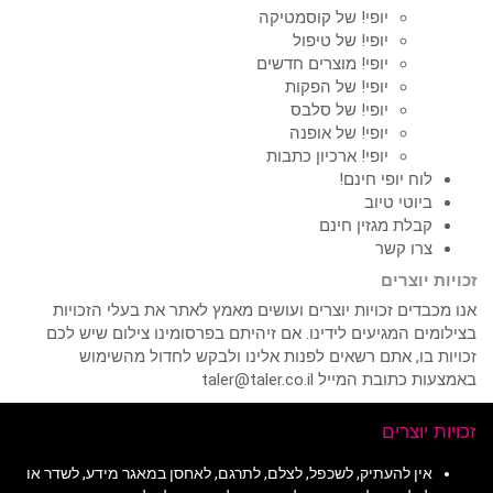
יופי! של קוסמטיקה
יופי! של טיפול
יופי! מוצרים חדשים
יופי! של הפקות
יופי! של סלבס
יופי! של אופנה
יופי! ארכיון כתבות
לוח יופי חינם!
ביוטי טיוב
קבלת מגזין חינם
צרו קשר
זכויות יוצרים
אנו מכבדים זכויות יוצרים ועושים מאמץ לאתר את בעלי הזכויות
בצילומים המגיעים לידינו. אם זיהיתם בפרסומינו צילום שיש לכם
זכויות בו, אתם רשאים לפנות אלינו ולבקש לחדול מהשימוש
באמצעות כתובת המייל taler@taler.co.il
זכויות יוצרים
אין להעתיק, לשכפל, לצלם, לתרגם, לאחסן במאגר מידע, לשדר או