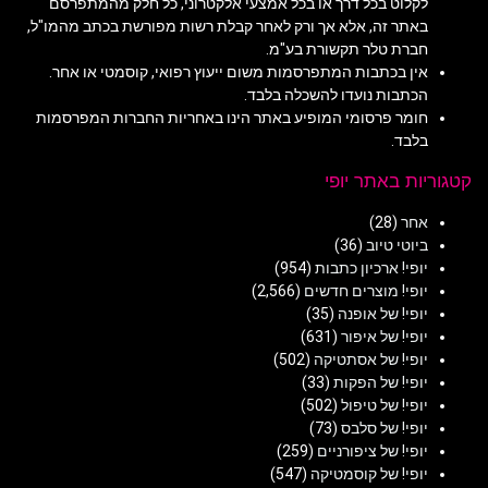
לקלוט בכל דרך או בכל אמצעי אלקטרוני, כל חלק מהמתפרסם
באתר זה, אלא אך ורק לאחר קבלת רשות מפורשת בכתב מהמו"ל,
חברת טלר תקשורת בע"מ.
אין בכתבות המתפרסמות משום ייעוץ רפואי, קוסמטי או אחר.
הכתבות נועדו להשכלה בלבד.
חומר פרסומי המופיע באתר הינו באחריות החברות המפרסמות
בלבד.
קטגוריות באתר יופי
אחר
(28)
ביוטי טיוב
(36)
יופי! ארכיון כתבות
(954)
יופי! מוצרים חדשים
(2,566)
יופי! של אופנה
(35)
יופי! של איפור
(631)
יופי! של אסתטיקה
(502)
יופי! של הפקות
(33)
יופי! של טיפול
(502)
יופי! של סלבס
(73)
יופי! של ציפורניים
(259)
יופי! של קוסמטיקה
(547)