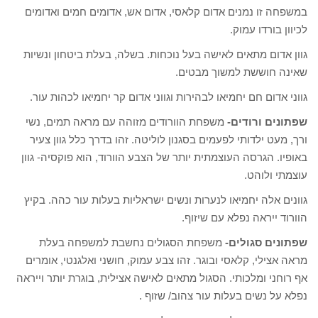
במשפחה זו נמנים אדום קלאסי, אדום אש, אדומים חמים ואדומים
לכיוון בורדו עמוק.
גוון אדום מתאים לאישה בעל נוכחות. בשלה, בעלת ביטחון ונשיות
שאינה חוששת למשוך מבטים.
גווני אדום חם יחמיאו לבהירות וגווני אדום קר יחמיאו לכהות עור.
שפתונים ורודים-
משפחת הוורודים מזוהה עם מראה תמים, נשי
ורך, מעט ילדותי לפעמים בסגנון לוליטה. זהו בדרך כלל גוון צעיר
באופיו. הגרסה העוצמתית יותר של הצבע הוורוד, הוא פוקסיה- גוון
עוצמתי ולוהט.
גוונים אלה יחמיאו לנערות ונשים ישראליות בעלות עור כהה. בקיץ
הוורוד ייראה נפלא עם שיזוף.
שפתונים סגולים-
משפחת הסגולים נחשבת למשפחה בעלת
מראה אצילי, קלאסי ובוגר. זהו צבע עמוק, חושני ואלגנטי, אומרים
אף רוחני ומלכותי. הסגול מתאים לאישה אצילית, בוגרת יותר וייראה
נפלא על נשים בעלות עור צהוב/ שזוף .