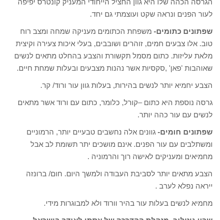
הגרסה הכהה שלו היא גוון החציל הייחודי המעניק קונטרס יפיפה
לעור הפנים ונראה שקט ועוצמתי גם יחד.
שפתונים כתומים-
משפחת הכתומים מעניקה שמחה ומצב רוח
טוב. אלו צבעים חמים, זוהרים ושובבים, בעלי איכות צעירה וקיצית
מלאת עליזות. כתום מסמל תקשורת והצבע בהחלט מתאים לנשים
שאוהבות 'פאן' ,סקסיות אשר נהנות מצבעים ובעלות שמחת חיים.
הצבע יחמיא יותר לנשים בהירות, בעלות גוון עור ורוד/ קר.
גרסה נוספת היא כתום –קורל, כלומר, כתום עם ורוד אשר מתאים
לנשים עם עור כהה יותר.
שפתונים חומים-
גוונים אלה נחשבים טבעיים יותר, הרמוניים
ומשתלבים עם עור הפנים. אינם מושכים יתר תשומת לב אבל
מחמיאים ומעניקים לאישה רוך והרמוניה .
הצבע מתאים יותר לסביבת העבודה ולמשך היום. חום/ ברונזה
ייראה נפלא לערב .
מחמיא לנשים בעלות עור בהיר וורוד ולא למבוגרות מידי.