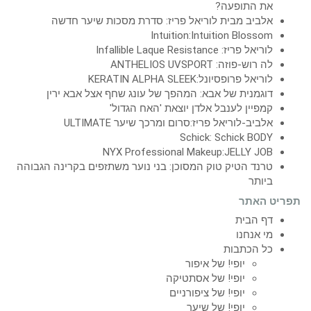
את התופעה?
אלביב מבית לוריאל פריז: סדרת מסכות שיער חדשה
Intuition:Intuition Blossom
לוריאל פריז: Infallible Laque Resistance
לה רוש-פוזה: ANTHELIOS UVSPORT
לוריאל פרופסיונל:KERATIN ALPHA SLEEK
דוגמנית של אבא: המהפך של עונג שחף אצל אבא ירין
קמפיין לענבל אלדן יוצאת 'האח הגדול'
אלביב-לוריאל פריז:סרום ומרכך שיער ULTIMATE
Schick: Schick BODY
NYX Professional Makeup:JELLY JOB
טרנד הטיק טוק המסוכן: בני נוער משתזפים בקרינה הגבוהה
ביותר
תפריט האתר
דף הבית
מי אנחנו
כל הכתבות
יופי! של איפור
יופי! של אסתטיקה
יופי! של ציפורניים
יופי! של שיער