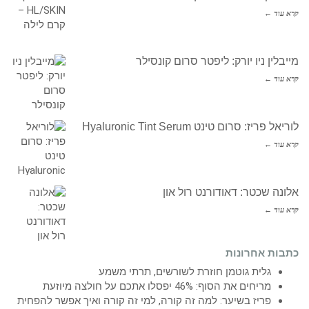
קרא עוד ←
מייבלין ניו יורק: ליפטר סרום קונסילר
קרא עוד ←
לוריאל פריז: סרום טינט Hyaluronic Tint Serum
קרא עוד ←
אלונה שכטר: דאודורנט רול און
קרא עוד ←
כתבות אחרונות
גלית גוטמן חוזרת לשורשים, תרתי משמע
מריחים את הסוף: 46% יפסלו אתכם על חולצה מיוזעת
פריז בשיער: למה זה קורה, למי זה קורה ואיך אפשר להפחית