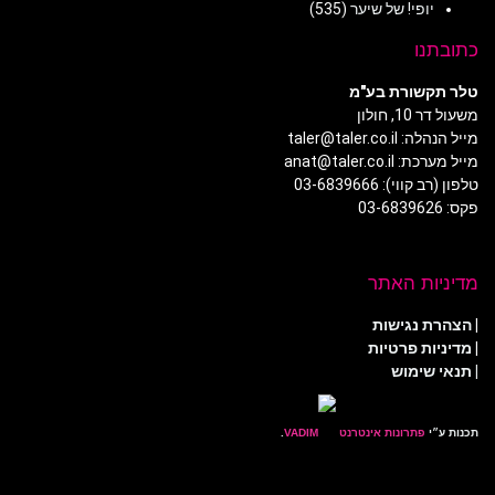
יופי! של שיער
(535)
כתובתנו
טלר תקשורת בע"מ
משעול דר 10, חולון
מייל הנהלה: taler@taler.co.il
מייל מערכת: anat@taler.co.il
טלפון (רב קווי): 03-6839666
פקס: 03-6839626
מדיניות האתר
|
הצהרת נגישות
|
מדיניות פרטיות
| תנאי שימוש
תכנות ע״י
פתרונות אינטרנט
.