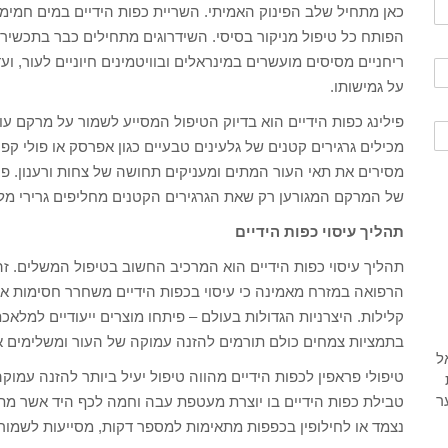
כאן מתחיל שלב הפינוק האמיתי. השריית כפות הידיים במים חמימים
הפותח כל טיפול מניקור בסיסי. השידרוגים מתחילים כבר בתכשי
ריחניים מסיסים מועשרים במינראלים ובוויטמינים חיוניים לעור, ו
על גמישותו.
פילינג כפות הידיים הוא בדיוק הטיפול המסייע לשמור על מרקם עו
מכילים גרגירים קטנים של גלעינים טבעיים כגון אפרסק או פולי ק
מסירים את תאי העור המתים ומעניקים תחושה של צחות ורענון. פיל
של המרקם המגורען רק שאת הגרגירים הקטנים מחליפים גרירי מלח 
תהליך עיסוי כפות הידיים
תהליך עיסוי כפות הידיים הוא המרכיב החשוב בטיפול המשלים. 
הרפואה במזרח מאמינה כי עיסוי בכפות הידיים משחרר חסימות אנ
קלילות. היצרניות הגדולות בעולם – פיתחו מוצרים ייעודיים למלא
בתמציות צמחים כולם תורמים להזנה עמוקה של העור ומשלימים את
טיפולי פראפין לכפות הידיים מהווה טיפול יעיל ביותר להזנה עמ
טבילת כפות הידיים בו יוצרת מעטפת עבה וחמה לכף היד אשר מתקש
נצמד או לחילופין בכפפות מתאימות למספר דקות, מסייעות לשמור