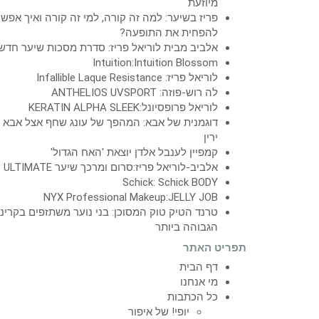
מיוזעת
פריז בשיער: למה זה קורה, למי זה קורה ואיך אפש
להפחית את התופעה?
אלביב מבית לוריאל פריז: סדרת מסכות שיער חדש
Intuition:Intuition Blossom
לוריאל פריז: Infallible Laque Resistance
לה רוש-פוזה: ANTHELIOS UVSPORT
לוריאל פרופסיונל:KERATIN ALPHA SLEEK
דוגמנית של אבא: המהפך של עונג שחף אצל אבא
ירין
קמפיין לענבל אלדן יוצאת 'האח הגדול'
אלביב-לוריאל פריז:סרום ומרכך שיער ULTIMATE
Schick: Schick BODY
NYX Professional Makeup:JELLY JOB
טרנד הטיק טוק המסוכן: בני נוער משתזפים בקרינ
הגבוהה ביותר
תפריט האתר
דף הבית
מי אנחנו
כל הכתבות
יופי! של איפור