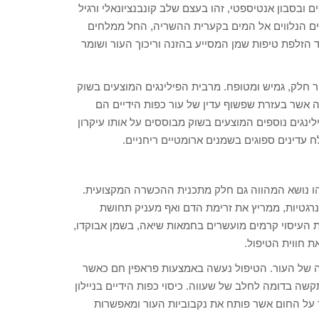
 ובסבון אנטיספטי, זהו בעצם שלב קונבנציונאלי ורגיל
רים הנלווים אל המים בקערית ההשריה, החל ממלחים
עד הזלפת טיפות שמן המסייע בהזנה וריכוך העור ושומר
ר חלק, גמיש ומטופח. מרבית הפילינגים המוצעים בשוק
פה אשר בעזרת שפשוף עדין של עור כפות הידיים הם
ינגים נוספים המוצעים בשוק מבוססים על אותו עיקרון
עדינים ספוגים בשמנים ארומטיים ריחניים.
זהו נושא המהווה גם חלק מתכנית ההכשרה המקצועית.
רגטיות, ממריץ את זרימת הדם ואף מעניק תחושת
כת העיסוי קרמים מועשרים בחמאות שיאה, בשמן אבוקדו,
 חווית הטיפול.
וקה של העור. הטיפול נעשה באמצעות פראפין חם כאשר
ה בדומה לחלב של שעווה. כיסוי כפות הידיים בניילון
 על החום אשר פותח את נקבוביות העור ומאפשרות