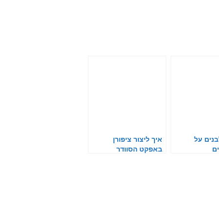
נים על
איך ליצור ציפורן
ים
באפקט הסוודר