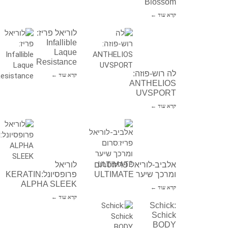
Blossom
קרא עוד ←
לוריאל פריז:
Infallible
Laque
Resistance
לה רוש-פוזה:
קרא עוד ←
ANTHELIOS
UVSPORT
קרא עוד ←
אלביב-לוריאל פריז:סרום
לוריאל
ומרכך שיער ULTIMATE
פרופסיונל:KERATIN
ALPHA SLEEK
קרא עוד ←
קרא עוד ←
Schick:
Schick
BODY