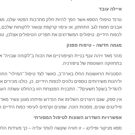
איילה עובד
טרנד טיפולי הספא אשר הפך להיות חלק מתרבות הפנאי שלנו, מגיע 
אבנים חמות לגב התחתון, או עיסוי קרקפת וצוואר ללקוחות שלכם,
לכפות הידיים. טיפולים המשדרגים את תפריט הטיפולים אצלכן, טכנא
מגמה חדשה – טיפוח מפנק
מהר מאד זיהה ענף בניית הציפורניים את הכוח ב"לקוחה שבויה" א
בתחזוקה השוטפת של ציפורניה.
הסנוניות הראשונות החלו בארה"ב, כאשר לצד טיפול "המילוי" החו
וליהנות משירותים נוספים נלווים לכפות הידיים. כן, כולנו מכירי
להגדיל בשקל תשעים?". התבנית המנצחת הזו בהחלט עשתה העתקה
אין ספק, שגם היצרנים השלימו את הנדרש ופיתחו מגוון עשיר מאד
פילינגים שונים, מסכות הזנה, שמנים וקרמים לעיסוי כפות הידיים 
אפשרויות השדרוג השונות לטיפול המסורתי
ספא מניקור ופילינג – זו חוויה שקשה לוותר עליה – כך מעידות הלק