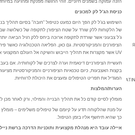
הזנה עמוקה בשמנים חיוניים. זוהי הרגשה מפנקת ומרגיעה במיוחד
כניסת הג'ל לק למכונים
השימוש בג'ל לק הפך היום כמעט כטיפול "חובה" בסיום תהליך בניית 
של הלקוחות ללק שורד על שטח הציפורן לתקופה של כשלושה שבוע
ג'ל צבעוני אשר שורדת לתקופה ארוכה ביחס ללק רגיל הביאה יותר 
הציפורנים והמניקורסטיות. גם כאן, הפליאה הטכנולוגיה כאשר פי
UV אשר מקצרות את תהליך הייבוש והשיקה אל העולם המקצועי את מנורות ה-LED.
תעשיית הציפורניים דינאמית וערה לצרכים של לקוחותיה. אם בעבר 
בקצות האצבעות, כיום טכנאיות הציפורניים והמניקורסטיות מציעות 
המגדיל את תפריט הטיפולים ומעצים את היכולת לרווחיות.
הערות/המלצות
מומלץ לסיים קודם כל את תהליך הבנייה והמילוי, ורק לאחר מכן ל
על-מנת שהלקוחה תדע על קיומם של טיפולים משלימים – מומלץ ל
כך שהיא תיחשף אליו בזמן הטיפול.
איילה עובד היא מנהלת מקצועית ותוכניות הדרכה ברשת נייל 