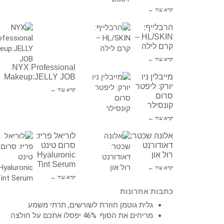
קרא עוד ←
הרבלייף:
HL/SKIN –
קרם לילה
קרא עוד ←
NYX Professional
מייבלין ניו
Makeup:JELLY JOB
יורק: ליפטר
קרא עוד ←
סרום
קונסילר
קרא עוד ←
אלונה שכטר:
לוריאל פריז:
דאודורנט
סרום טינט
רול און
Hyaluronic
Tint Serum
קרא עוד ←
קרא עוד ←
כתבות אחרונות
גלית גוטמן חוזרת לשורשים, תרתי משמע
מריחים את הסוף: 46% יפסלו אתכם על חולצה