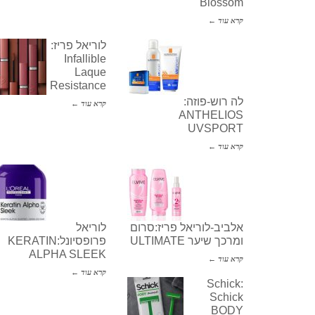
Blossom
קרא עוד ←
לוריאל פריז:
Infallible
Laque
Resistance
לה רוש-פוזה:
קרא עוד ←
ANTHELIOS
UVSPORT
קרא עוד ←
אלביב-לוריאל פריז:סרום
לוריאל
ומרכך שיער ULTIMATE
פרופסיונל:KERATIN
ALPHA SLEEK
קרא עוד ←
קרא עוד ←
Schick:
Schick
BODY