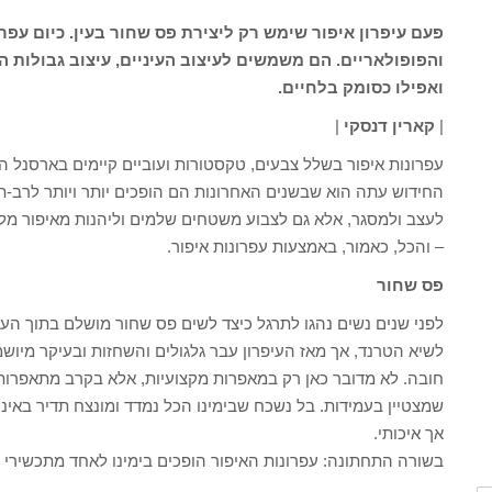
פעם עיפרון איפור שימש רק ליצירת פס שחור בעין. כיום עפרו
והפופולאריים. הם משמשים לעיצוב העיניים, עיצוב גבולות
ואפילו כסומק בלחיים.
|
קארין דנסקי
|
עפרונות איפור בשלל צבעים, טקסטורות ועוביים קיימים בארסנל ה
החידוש עתה הוא שבשנים האחרונות הם הופכים יותר ויותר לרב-תכ
לעצב ולמסגר, אלא גם לצבוע משטחים שלמים וליהנות מאיפור מלא 
– והכל, כאמור, באמצעות עפרונות איפור.
פס שחור
לפני שנים נשים נהגו לתרגל כיצד לשים פס שחור מושלם בתוך העין
לשיא הטרנד, אך מאז העיפרון עבר גלגולים והשחזות ובעיקר מיושמו
חובה. לא מדובר כאן רק במאפרות מקצועיות, אלא בקרב מתאפרות ש
שמצטיין בעמידות. בל נשכח שבימינו הכל נמדד ומונצח תדיר באינ
אך איכותי.
בשורה התחתונה: עפרונות האיפור הופכים בימינו לאחד מתכשירי 