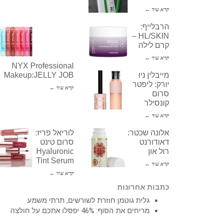
קרא עוד ←
הרבלייף:
HL/SKIN –
קרם לילה
קרא עוד ←
NYX Professional
מייבלין ניו
Makeup:JELLY JOB
יורק: ליפטר
קרא עוד ←
סרום
קונסילר
קרא עוד ←
אלונה שכטר:
לוריאל פריז:
דאודורנט
סרום טינט
רול און
Hyaluronic
Tint Serum
קרא עוד ←
קרא עוד ←
כתבות אחרונות
גלית גוטמן חוזרת לשורשים, תרתי משמע
מריחים את הסוף: 46% יפסלו אתכם על חולצה