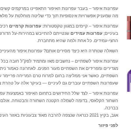
עפרונות איפור – בעבר עפרונות האיפור התאפיינו במרקמים קשים 
מה שמעניק אפשרויות אינסופיות תוך כדי שליטה מוחלטת על מלאכ
עפרונות איפור – קיימים במגוון טקסטורות:
עפרונות קרמיים
רכים 
בעיניים;
עפרונות עמידים
שנטייתם להתייבש במהירות-על הדורשי
החצי-עמידים. כל אחת ולמה שהיא מתחברת.
השאלה שנותרה היא כיצד מסירים אותם? עפרונות איפור מהעיניים ת
עפרונות איפור לשפתיים – נחשבים מאז ומתמיד לפק"ל חובה בכל 
מגדירים ומפרידים את השפתיים מעור הפנים. לאחרונה כאמור נית
השפתיים, כאשר אני ממליצה בחום למרוח טרם המריחה פריימר ע
שעפרונות השפתיים עוברים גם לעיניים — בעיקר אלה על טהרת צב
עפרונות איפור – לצד שלל החידושים בתחום האיפור באמצעות עפרו
השחור הקלאסי, בדומה לשמלה הקטנה השחורה והבטוחה. אולם גם
בברכה.
אגב, בקיץ 2021 כנראה שנצפה להרבה מאוד צבעוניות באזור העיניים שתנוע בין ירוק, כחול, טורקיז, בורדו ועוד.
לפני פיזור