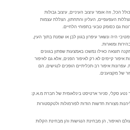
ל הכל, וזה אומר עיצוב העיניים, עיצוב גבולות
הצללות העפעפיים, העליון והתחתון, הצללת עצמות
נות גם כסומק טבעי בתפוחי הלחיים.
יבי היה ונשאר עיפרון בגוון לבן או שמנת בתוך העין,
הירות ומוארות.
קנה תוצאה כאילו נמשכו באמצעות שפתון בגוונים
ת איפור קיימים לא רק לאיפור הפנים, אלא גם לאיפור
. עפרונות איפור רב-תכליתיים הופכים לנגישים, הם
ור של מקצוענים.
 נטע סקלי, סניור ארטיסט בינלאומית של חברת מ.א.ק:
ליהנות מצורות חדשות הודות לפורמולות ולטקסטורות
בעולם האיפור, הן מבחינת הנגישות והן מבחינת הקלות