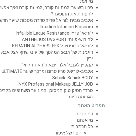
מיוזעת
פריז בשיער: למה זה קורה, למי זה קורה ואיך אפש
להפחית את התופעה?
אלביב מבית לוריאל פריז: סדרת מסכות שיער חדש
Intuition:Intuition Blossom
לוריאל פריז: Infallible Laque Resistance
לה רוש-פוזה: ANTHELIOS UVSPORT
לוריאל פרופסיונל:KERATIN ALPHA SLEEK
דוגמנית של אבא: המהפך של עונג שחף אצל אבא
ירין
קמפיין לענבל אלדן יוצאת 'האח הגדול'
אלביב-לוריאל פריז:סרום ומרכך שיער ULTIMATE
Schick: Schick BODY
NYX Professional Makeup:JELLY JOB
טרנד הטיק טוק המסוכן: בני נוער משתזפים בקרינ
הגבוהה ביותר
תפריט האתר
דף הבית
מי אנחנו
כל הכתבות
יופי! של איפור