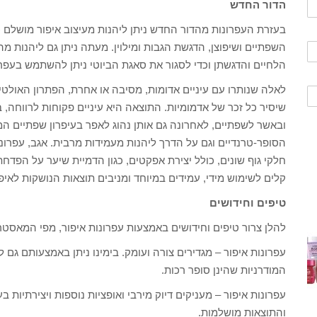
הדור החדש
בעזרת העפרונות מהדור החדש ניתן ליהנות מעיצוב איפור מושלם כול
השפתיים ושיפוצן, הדגשת הגבות ומילוין. מעתה ניתן גם ליהנות מ
הלחיים והדגשתן וכדי לסגור את סאגת הביוטי ניתן להשתמש בעפרו
לאלה שנותרו עם עיניים אדומות, מסיבה או אחרת, הפתרון האולטימט
שיסיר כל זכר של אדמומיות. התוצאה היא עיניים פקוחות לרווחה, ב
ובאשר לשפתיים, לאחרונה גם אותן נהוג לאפר בעיפרון שפתיים המ
הסופר-טרנדיים וגם על הדרך ליהנות מעמידות מרבית. אגב, עפרונו
חלקי גוף שונים, כולל יצירת אפקטים, כגון הדמיית שיער על הפדחת
קלים לשימוש מידי, עמידים במיוחד ומניבים תוצאות הנושקות לאיפ
טיפים וחידושים
להלן צרור טיפים וחידושים באמצעות עפרונות איפור, מפי המאסטר
עפרונות איפור – מגדירים צורה ועומק. בימינו ניתן באמצעותם גם 
המודרניות שהינן סופר רכות.
עפרונות איפור – מעניקים דיוק מירבי ואופציות נוספות ויצירתיות 
והתוצאות מושלמות.