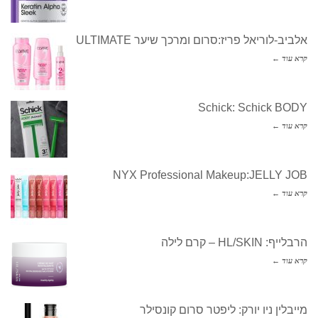
אלביב-לוריאל פריז:סרום ומרכך שיער ULTIMATE
קרא עוד ←
Schick: Schick BODY
קרא עוד ←
NYX Professional Makeup:JELLY JOB
קרא עוד ←
הרבלייף: HL/SKIN – קרם לילה
קרא עוד ←
מייבלין ניו יורק: ליפטר סרום קונסילר