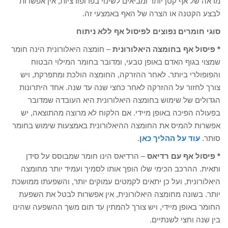
מראה של אף קטן יותר ומביאים לשינוי בפרופורציות, אין אפשרות
לבצע הקטנה או הצרה של האף באמצעי זה.
סוגי חומרים נפוצים לפיסול אף ללא ניתוח
* פיסול אף בחומצה היאלורונית
– חומצה היאלורונית הינה חומר
שמצוי בגוף האדם באופן טבעי, ומדובר בחומר המילוי הבטוח
והפופולרי ביותר. לאחר ההזרקה, החומצה הולכת ומתפרקת, ויש
צורך לחזור על ההזרקה לאחר כחצי שנה עד שנה. אחד היתרונות
הגדולים של שימוש בחומצה היאלורונית היא העובדה שמדובר
בפעולה הפיכה באופן מיידי. אם הלקוח לא מרוצה מהתוצאה, יש
אפשרות להמיס את החומצה ההיאלורונית באמצעות שימוש בחומר
סותר.
עוד על ההליך כאן
.
* פיסול אף עם רדיאס
– הרדיאס הינו חומר שמבוסס על סידן
ותאית. ההרכב הכימי שלו הופך אותו לסמיך ועמיד יותר מחומצה
היאלורונית, ועל כן יתאים לקמטים עמוקים יותר, והשפעתו ממושכת
יותר. בשונה מחומצה היאלורונית, אין אפשרות לבטל את השפעת
החומר באופן מיידי, ויש צורך להמתין עד תום משך ההשפעה שהינו
בין שנה וחצי לשנתיים.