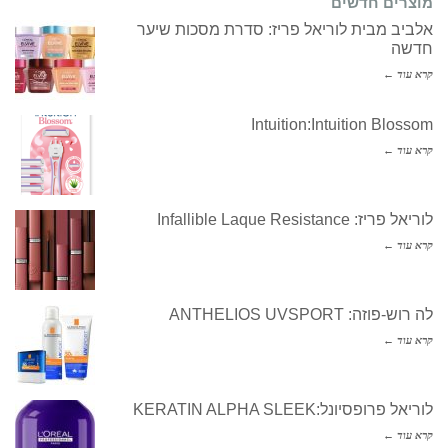
מוצרים חדשים
אלביב מבית לוריאל פריז: סדרת מסכות שיער
חדשה
קרא עוד ←
Intuition:Intuition Blossom
קרא עוד ←
לוריאל פריז: Infallible Laque Resistance
קרא עוד ←
לה רוש-פוזה: ANTHELIOS UVSPORT
קרא עוד ←
לוריאל פרופסיונל:KERATIN ALPHA SLEEK
קרא עוד ←