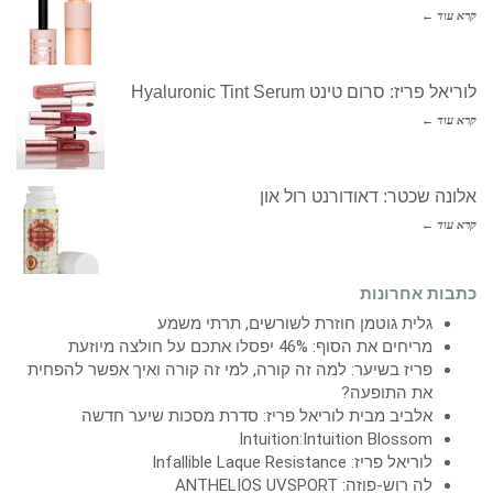
קרא עוד ←
לוריאל פריז: סרום טינט Hyaluronic Tint Serum
קרא עוד ←
אלונה שכטר: דאודורנט רול און
קרא עוד ←
כתבות אחרונות
גלית גוטמן חוזרת לשורשים, תרתי משמע
מריחים את הסוף: 46% יפסלו אתכם על חולצה מיוזעת
פריז בשיער: למה זה קורה, למי זה קורה ואיך אפשר להפחית
את התופעה?
אלביב מבית לוריאל פריז: סדרת מסכות שיער חדשה
Intuition:Intuition Blossom
לוריאל פריז: Infallible Laque Resistance
לה רוש-פוזה: ANTHELIOS UVSPORT