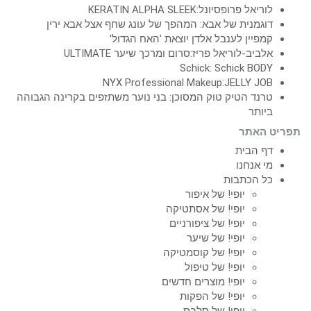
לוריאל פרופסיונל:KERATIN ALPHA SLEEK
דוגמנית של אבא: המהפך של עונג שחף אצל אבא ירין
קמפיין לענבל אלדן יוצאת 'האח הגדול'
אלביב-לוריאל פריז:סרום ומרכך שיער ULTIMATE
Schick: Schick BODY
NYX Professional Makeup:JELLY JOB
טרנד הטיק טוק המסוכן: בני נוער משתזפים בקרינה הגבוהה
ביותר
תפריט האתר
דף הבית
מי אנחנו
כל הכתבות
יופי! של איפור
יופי! של אסתטיקה
יופי! של ציפורניים
יופי! של שיער
יופי! של קוסמטיקה
יופי! של טיפול
יופי! מוצרים חדשים
יופי! של הפקות
יופי! של סלבס