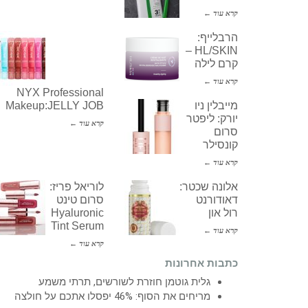
קרא עוד ←
הרבלייף:
HL/SKIN –
קרם לילה
קרא עוד ←
NYX Professional
מייבלין ניו
Makeup:JELLY JOB
יורק: ליפטר
קרא עוד ←
סרום
קונסילר
קרא עוד ←
אלונה שכטר:
לוריאל פריז:
דאודורנט
סרום טינט
רול און
Hyaluronic
Tint Serum
קרא עוד ←
קרא עוד ←
כתבות אחרונות
גלית גוטמן חוזרת לשורשים, תרתי משמע
מריחים את הסוף: 46% יפסלו אתכם על חולצה