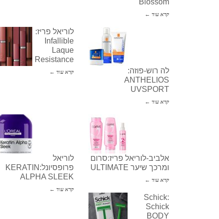
Blossom
קרא עוד ←
לוריאל פריז:
Infallible
Laque
Resistance
לה רוש-פוזה:
קרא עוד ←
ANTHELIOS
UVSPORT
קרא עוד ←
אלביב-לוריאל פריז:סרום
לוריאל
ומרכך שיער ULTIMATE
פרופסיונל:KERATIN
ALPHA SLEEK
קרא עוד ←
קרא עוד ←
Schick:
Schick
BODY