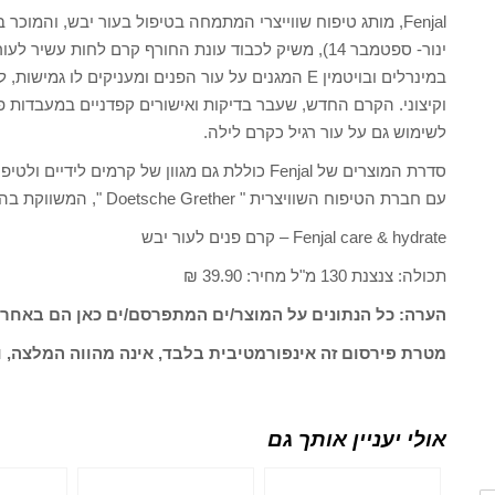
Fenjal, מותג טיפוח שווייצרי המתמחה בטיפול בעור יבש, והמו
ינור- ספטמבר 14), משיק לכבוד עונת החורף קרם לחות ע
במינרלים ובויטמין E המגנים על עור הפנים ומעניקים לו 
וקיצוני. הקרם החדש, שעבר בדיקות ואישורים קפדניים במעבדות פנ
לשימוש גם על עור רגיל כקרם לילה.
סדרת המוצרים של Fenjal כוללת גם מגוון של קרמים
עם חברת הטיפוח השוויצרית " Doetsche Grether ", המשווקת בהצלחה את מותג Fenjal בעולם.
Fenjal care & hydrate – קרם פנים לעור יבש
תכולה: צנצנת 130 מ"ל מחיר: 39.90 ₪
הערה: כל הנתונים על המוצר/ים המתפרסם/ים כאן הם באחרי
מטרת פירסום זה אינפורמטיבית בלבד, אינה מהווה המלצה, ו
אולי יעניין אותך גם