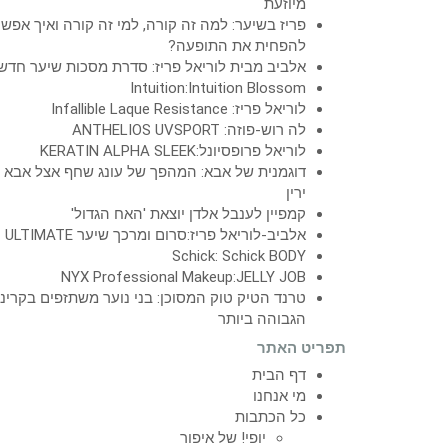
מיוזעת
פריז בשיער: למה זה קורה, למי זה קורה ואיך אפש
להפחית את התופעה?
אלביב מבית לוריאל פריז: סדרת מסכות שיער חדש
Intuition:Intuition Blossom
לוריאל פריז: Infallible Laque Resistance
לה רוש-פוזה: ANTHELIOS UVSPORT
לוריאל פרופסיונל:KERATIN ALPHA SLEEK
דוגמנית של אבא: המהפך של עונג שחף אצל אבא
ירין
קמפיין לענבל אלדן יוצאת 'האח הגדול'
אלביב-לוריאל פריז:סרום ומרכך שיער ULTIMATE
Schick: Schick BODY
NYX Professional Makeup:JELLY JOB
טרנד הטיק טוק המסוכן: בני נוער משתזפים בקרינ
הגבוהה ביותר
תפריט האתר
דף הבית
מי אנחנו
כל הכתבות
יופי! של איפור