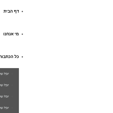
דף הבית
מי אנחנו
כל הכתבות
יופי! ש
יופי! 
יופי! ש
יופי! ש