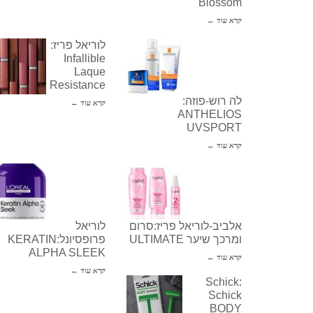
Blossom
קרא עוד ←
לוריאל פריז:
Infallible
Laque
Resistance
לה רוש-פוזה:
קרא עוד ←
ANTHELIOS
UVSPORT
קרא עוד ←
אלביב-לוריאל פריז:סרום
לוריאל
ומרכך שיער ULTIMATE
פרופסיונל:KERATIN
ALPHA SLEEK
קרא עוד ←
קרא עוד ←
Schick:
Schick
BODY