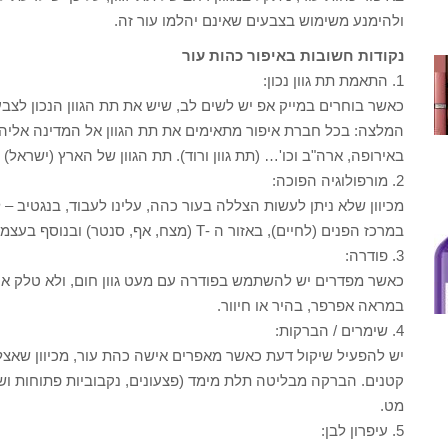
ולהימנע משימוש בצבעים שאינם יהלמו עור זה.
נקודות חשובות באיפור כהות עור
1. התאמת תת גוון נכון:
כאשר בוחרים במייק אפ יש לשים לב, שיש את תת הגוון הנכון לצ
המלצה: בכל חברת איפור מתאימים את תת הגוון אל המדינה אליה מ
באירופה, ארה"ב וכו'… (תת גוון ורוד). תת הגוון של הארץ (ישראל) ה
2. מורפולוגיה הפוכה:
מכיוון שלא ניתן לעשות הצללה בעור כהה, עלינו לעבוד, בנגטיב – 
במרכז הפנים (לחיים), באזור ה -T (מצח, אף, סנטר) ובנוסף בעצמות הלחיים.
3. פודרה:
כאשר מפדרים יש להשתמש בפודרה עם מעט גוון חום, ולא טלק או
במראה אפרפר, בהיר או חיוור.
4. שימרים / הברקות:
יש להפעיל שיקול דעת כאשר מאפרים אישה כהת עור, מכיוון שאצל נ
קטנים. הברקה מבליטה תלת מימד (פצעונים, נקבוביות פתוחות וש
מט.
5. עיפרון לבן: