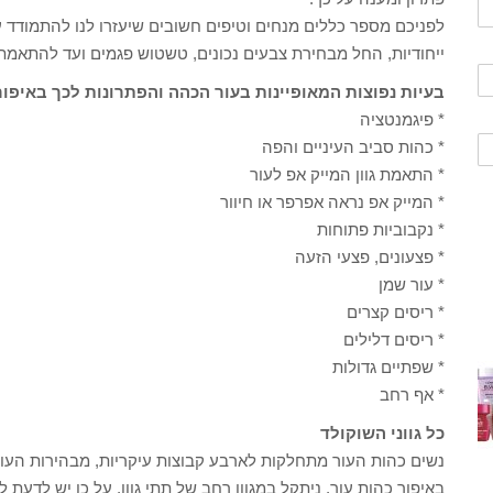
לפניכם מספר כללים מנחים וטיפים חשובים שיעזרו לנו להתמודד ע
ייחודיות, החל מבחירת צבעים נכונים, טשטוש פגמים ועד להתאמת ה
בעיות נפוצות המאופיינות בעור הכהה והפתרונות לכך באיפור
* פיגמנטציה
* כהות סביב העיניים והפה
* התאמת גוון המייק אפ לעור
* המייק אפ נראה אפרפר או חיוור
* נקבוביות פתוחות
* פצעונים, פצעי הזעה
* עור שמן
* ריסים קצרים
* ריסים דלילים
* שפתיים גדולות
* אף רחב
כל גווני השוקולד
נשים כהות העור מתחלקות לארבע קבוצות עיקריות, מבהירות העור
באיפור כהות עור, ניתקל במגוון רחב של תתי גוון, על כן יש לדעת 