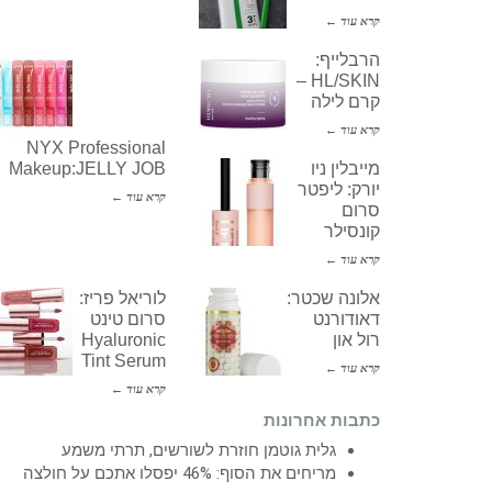
קרא עוד ←
הרבלייף:
HL/SKIN –
קרם לילה
קרא עוד ←
NYX Professional
מייבלין ניו
Makeup:JELLY JOB
יורק: ליפטר
קרא עוד ←
סרום
קונסילר
קרא עוד ←
אלונה שכטר:
לוריאל פריז:
דאודורנט
סרום טינט
רול און
Hyaluronic
Tint Serum
קרא עוד ←
קרא עוד ←
כתבות אחרונות
גלית גוטמן חוזרת לשורשים, תרתי משמע
מריחים את הסוף: 46% יפסלו אתכם על חולצה