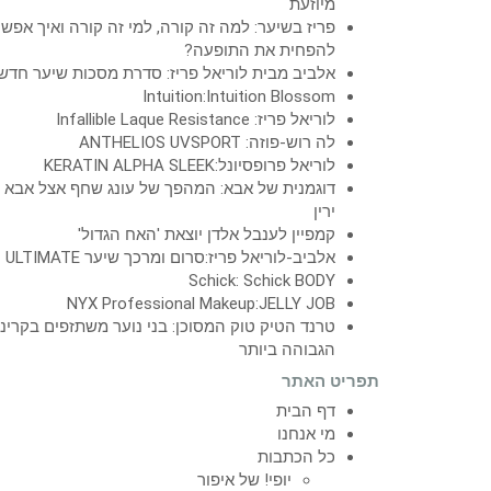
מיוזעת
פריז בשיער: למה זה קורה, למי זה קורה ואיך אפש
להפחית את התופעה?
אלביב מבית לוריאל פריז: סדרת מסכות שיער חדש
Intuition:Intuition Blossom
לוריאל פריז: Infallible Laque Resistance
לה רוש-פוזה: ANTHELIOS UVSPORT
לוריאל פרופסיונל:KERATIN ALPHA SLEEK
דוגמנית של אבא: המהפך של עונג שחף אצל אבא
ירין
קמפיין לענבל אלדן יוצאת 'האח הגדול'
אלביב-לוריאל פריז:סרום ומרכך שיער ULTIMATE
Schick: Schick BODY
NYX Professional Makeup:JELLY JOB
טרנד הטיק טוק המסוכן: בני נוער משתזפים בקרינ
הגבוהה ביותר
תפריט האתר
דף הבית
מי אנחנו
כל הכתבות
יופי! של איפור