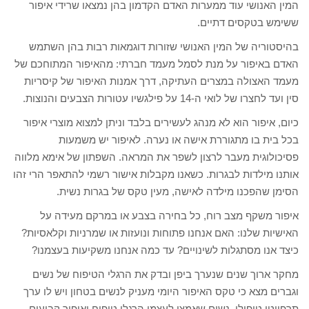
המין האנושי עוד ממערות האדם הקדמון בהן נמצאו שרידי איפור
ששימש בטקסים דתיים.
בהיסטוריה של המין האנושי שזורות דוגמאות רבות בהן השתמש
האדם באיפור על מנת לסמל מעמד חברתי: מהאיפור המתוחכם של
מעמד האצולה במצרים העתיקה, דרך אמנות האיפור של קיסריות
סין ועד לחצרו של לואי ה-14 על פילגשיו עטורות הצבעים והנוצות.
כיום, איפור הוא לא מנהג לעשירים בלבד וניתן למצוא מוצרי איפור
בכל בית בו מתגוררת אישה או נערה. לאיפור יש משמעות
פסיכולוגית מעבר לרצון לשפר את המראה. השפתון של אימא מלווה
אותנו מילדות לבגרות. כשאנו מקבלות אישור רשמי להתאפר הרי זהו
הסימן שהפכנו מילדה לאישה, מעין טקס של בגרות נשית.
איפור משקף מצב רוח, כל בחירה בצבע או במרקם מעידה על
האישיות שלנו: האם אנחנו פתוחות ונועזות או שמרניות וקלאסיות?
כיצד אנו מסתגלות לשינויים? עד כמה אנחנו משקיעות בעצמנו?
מחקר ארוך שנים שנערך ביפן ובדק את הרגלי הטיפוח של נשים
וגברים מצא כי טקס האיפור היומי מעניק לנשים בטחון ויש לו ערך
תרפויטי טיפולי. נשים שאמצו לעצמן הרגלי טיפוח ואיפור קבועים