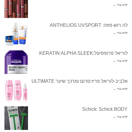
קרא עוד ←
לה רוש-פוזה: ANTHELIOS UVSPORT
קרא עוד ←
לוריאל פרופסיונל:KERATIN ALPHA SLEEK
קרא עוד ←
אלביב-לוריאל פריז:סרום ומרכך שיער ULTIMATE
קרא עוד ←
Schick: Schick BODY
קרא עוד ←