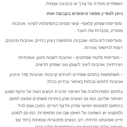
השפתיים מעידה על צורך עז בהבעה עצמית.
ניתן לאפיין מספר טיפוסים בקבוצה זאת:
-מעדיפות שפתון קלאסי- קושי מסוים בהסתגלות לשינוי. אוהבות
מסורת, מכבדות את העבר.
-מעדיפות ליפ גלוס- שובבות, מחפשות ניצוץ בחיים, אוהבות פינוקים,
רוצות להישאר צעירות .
– מעדיפות פלטת שפתונים – אוהבות לשנות ולגוון, אופנתיות
ויצירתיות. אוהבות ליצור לעצמן גווני שפתון חדשים.
– משתמשות בתוחם שפתיים לעיתים קרובות- אוהבות סדר וניקיון,
אוהבות לתחום גבולות באיפור ובחיים בכלל.
בתחום הפסיכולוגיה של האיפור מרבית הנשים נעות על הרצף וסגנון
האיפור שלהם, כמו גם הגוונים שהן בוחרות משתנים מפעם לפעם
בהתאם לסטטוס האישי שלהן ולרצף החיים. כמובן שגם לגיל
ולמקצוע יש השפעה על האופן שבו אנו מתאפרות, כמו גם לסגנון
חיינו ואמונתנו הדתית. רוב הנשים מתבגרות וצומחות ביחד עם
האיפור שלהן ומבטאות את ההתפתחות שלהן דרכו.