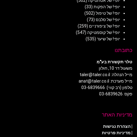
יופי! של אסתטיקה
(502)
יופי! של הפקות
(33)
יופי! של טיפול
(502)
יופי! של סלבס
(73)
יופי! של ציפורניים
(259)
יופי! של קוסמטיקה
(547)
יופי! של שיער
(535)
כתובתנו
טלר תקשורת בע"מ
משעול דר 10, חולון
מייל הנהלה: taler@taler.co.il
מייל מערכת: anat@taler.co.il
טלפון (רב קווי): 03-6839666
פקס: 03-6839626
מדיניות האתר
|
הצהרת נגישות
|
מדיניות פרטיות