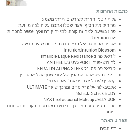
כתבות אחרונות
גלית גוטמן חוזרת לשורשים, תרתי משמע
מריחים את הסוף: 46% יפסלו אתכם על חולצה מיוזעת
פריז בשיער: למה זה קורה, למי זה קורה ואיך אפשר להפחית
את התופעה?
אלביב מבית לוריאל פריז: סדרת מסכות שיער חדשה
Intuition:Intuition Blossom
לוריאל פריז: Infallible Laque Resistance
לה רוש-פוזה: ANTHELIOS UVSPORT
לוריאל פרופסיונל:KERATIN ALPHA SLEEK
דוגמנית של אבא: המהפך של עונג שחף אצל אבא ירין
קמפיין לענבל אלדן יוצאת 'האח הגדול'
אלביב-לוריאל פריז:סרום ומרכך שיער ULTIMATE
Schick: Schick BODY
NYX Professional Makeup:JELLY JOB
טרנד הטיק טוק המסוכן: בני נוער משתזפים בקרינה הגבוהה
ביותר
תפריט האתר
דף הבית