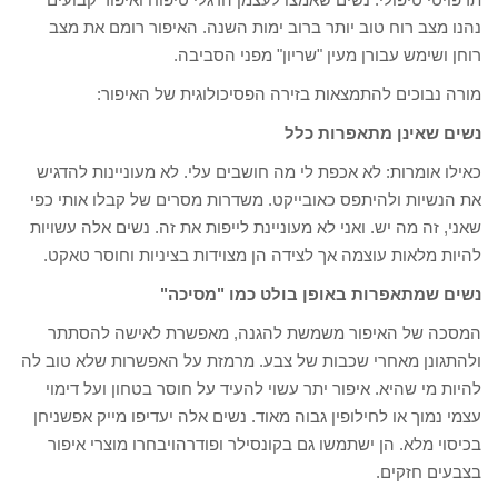
נהנו מצב רוח טוב יותר ברוב ימות השנה. האיפור רומם את מצב
רוחן ושימש עבורן מעין "שריון" מפני הסביבה.
מורה נבוכים להתמצאות בזירה הפסיכולוגית של האיפור:
נשים שאינן מתאפרות כלל
כאילו אומרות: לא אכפת לי מה חושבים עלי. לא מעוניינות להדגיש
את הנשיות ולהיתפס כאובייקט. משדרות מסרים של קבלו אותי כפי
שאני, זה מה יש. ואני לא מעוניינת לייפות את זה. נשים אלה עשויות
להיות מלאות עוצמה אך לצידה הן מצוידות בציניות וחוסר טאקט.
נשים שמתאפרות באופן בולט כמו "מסיכה"
המסכה של האיפור משמשת להגנה, מאפשרת לאישה להסתתר
ולהתגונן מאחרי שכבות של צבע. מרמזת על האפשרות שלא טוב לה
להיות מי שהיא. איפור יתר עשוי להעיד על חוסר בטחון ועל דימוי
עצמי נמוך או לחילופין גבוה מאוד. נשים אלה יעדיפו מייק אפשניחן
בכיסוי מלא. הן ישתמשו גם בקונסילר ופודרהויבחרו מוצרי איפור
בצבעים חזקים.