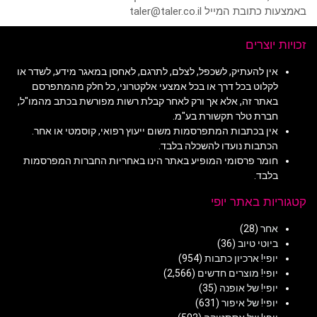
באמצעות כתובת המייל taler@taler.co.il
זכויות יוצרים
אין להעתיק, לשכפל, לצלם, לתרגם, לאחסן במאגר מידע, לשדר או
לקלוט בכל דרך או בכל אמצעי אלקטרוני, כל חלק מהמתפרסם
באתר זה, אלא אך ורק לאחר קבלת רשות מפורשת בכתב מהמו"ל,
חברת טלר תקשורת בע"מ.
אין בכתבות המתפרסמות משום ייעוץ רפואי, קוסמטי או אחר.
הכתבות נועדו להשכלה בלבד.
חומר פרסומי המופיע באתר הינו באחריות החברות המפרסמות
בלבד.
קטגוריות באתר יופי
אחר
(28)
ביוטי טיוב
(36)
יופי! ארכיון כתבות
(954)
יופי! מוצרים חדשים
(2,566)
יופי! של אופנה
(35)
יופי! של איפור
(631)