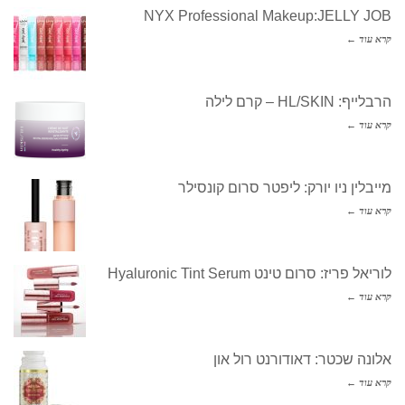
NYX Professional Makeup:JELLY JOB
קרא עוד ←
הרבלייף: HL/SKIN – קרם לילה
קרא עוד ←
מייבלין ניו יורק: ליפטר סרום קונסילר
קרא עוד ←
לוריאל פריז: סרום טינט Hyaluronic Tint Serum
קרא עוד ←
אלונה שכטר: דאודורנט רול און
קרא עוד ←