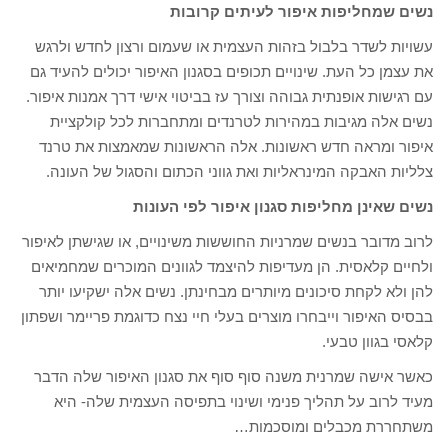
נשים שמחליפות איפור לעיתים קרובות
עשויות לשדר בלבול בזהות העצמית או שעמום ורצון לחדש ולרגש
את עצמן כל העת. שינויים תכופים בסגנון האיפור יכולים להעיד גם
עם רגישות אופנתית גבוהה וצורך עז בביטוי אישי דרך אמנות איפור.
נשים אלה מגיבות במהירות לטרנדים ומתחברות לכל קולקציית
איפור ומראה חדש ראשונות. אלה הראשונות שמאמצות את טרנד
צלליות האבקה המינראליות ואת גווני הכתום והסגול של העונה.
נשים שאינן מחליפות סגנון איפור לפי העונות
לרוב מדובר בנשים שמרניות החוששות משינויים, או שגישתן לאיפור
ולחיים קלאסית. הן מעדיפות להיצמד לגוונים המוכרים שמחמיאים
להן ולא לקחת סיכונים מיותרים מבחינתן. נשים אלה ישקיעו יותר
בבסיס האיפור וייבחרו מוצרים בעלי חיי נצח כדוגמת פריימר ושפתון
קלאסי בגוון טבעי.
כאשר אישה שמרנית משנה סוף סוף את סגנון האיפור שלה הדבר
מעיד לרוב על תהליך פנימי ושינוי בתפיסה העצמית שלה- היא
משתחררת מכבלים ומוסכמות…