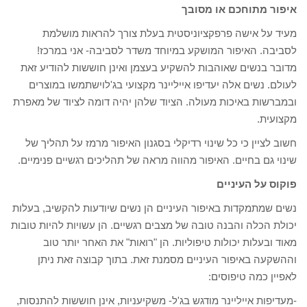
איפור מתוחכם או מסובך
מעיד על אישה פרפקציוניסטית בעלת צורך להראות מושלמת
לסביבה. האיפור המושקע במיוחד משדר לסביבה- אני במרכז!
מדובר בנשים שאוהבות להשקיע בעצמן ואינן חוששות להודיע זאת
לעולם. נשים אלה יעדיפו אייליינר מקצועי בג'לוישתמשו במוצרים
ובמברשות באיכות מעולה. הציוד שלהן יהיה דומה לציוד של מאפרת
מקצועית.
חשוב לציין כי כל שינוי רדיקלי בסגנון האיפור מרמז על תהליך של
שינוי גם בחיים. האיפור מהווה מראה של תהליכים רגשיים פנימיים.
פוקוס על העיניים
נשים שמתמקדות באיפור העיניים הן נשים שיודעות להקשיב, בעלות
יכולת הכלה והבנה טובה של מצבים רגשיים. הן עשויות להיות טובות
מאוד ובעלות יכולות טיפוליות. הן "רואות" את האחר יותר טוב
וההשקעה באיפור העיניים מסמנת זאת. בתוך קבוצה זאת ניתן
לאפיין כמה טיפוסים:
-מעדיפות אייליינר מודגש בג'ל- משקיעניות, אינן חוששות להתנסות,