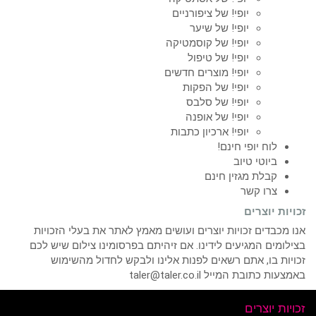
יופי! של ציפורניים
יופי! של שיער
יופי! של קוסמטיקה
יופי! של טיפול
יופי! מוצרים חדשים
יופי! של הפקות
יופי! של סלבס
יופי! של אופנה
יופי! ארכיון כתבות
לוח יופי חינם!
ביוטי טיוב
קבלת מגזין חינם
צרו קשר
זכויות יוצרים
אנו מכבדים זכויות יוצרים ועושים מאמץ לאתר את בעלי הזכויות
בצילומים המגיעים לידינו. אם זיהיתם בפרסומינו צילום שיש לכם
זכויות בו, אתם רשאים לפנות אלינו ולבקש לחדול מהשימוש
באמצעות כתובת המייל taler@taler.co.il
זכויות יוצרים