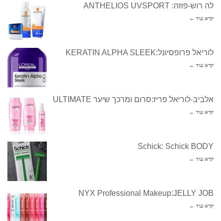
לה רוש-פוזה: ANTHELIOS UVSPORT
קרא עוד ←
לוריאל פרופסיונל:KERATIN ALPHA SLEEK
קרא עוד ←
אלביב-לוריאל פריז:סרום ומרכך שיער ULTIMATE
קרא עוד ←
Schick: Schick BODY
קרא עוד ←
NYX Professional Makeup:JELLY JOB
קרא עוד ←