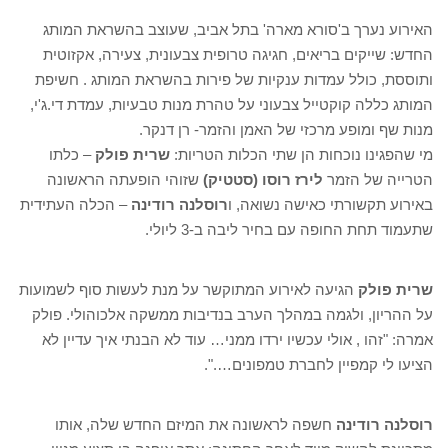
האירוע נערך ב'סורא מארה' בתל אביב, שעוצב בהשראת המותג
החדש: שייקים בריאים, חגיגה טרופית צבעונית, צעירה, אקזוטית
ותוססת, כולל עמדות ענקיות של פירות בהשראת המותג . חשיפת
המותג כללה קוקטייל צבעוני על טהרת מנות טבעיות, עמדת די.ג'י,
מנות שף ומופע מרכזי של האמן והזמר- רן דנקר.
מי שהפגינו נוכחות הן שתי הכלות הטריות:
שרית פולק
– כלתו
הטרייה של הזמר
לירז רוסו (סטטיק)
שזוהי הופעתה הראשונה
באירוע תקשורתי כאישה נשואה, ו
רוסלנה רודינה
– הכלה העתידית
שתעמוד תחת החופה עם בחיר ליבה ב-3 ליולי.
שרית פולק
הגיעה לאירוע המתוקשר על מנת לעשות סוף לשמועות
על ההריון, ולגמה במהלך הערב בנדיבות ממשקה אלכוהולי. פולק
אמרה: "זהו , אולי עכשיו ירדו ממני… עוד לא הבנתי איך עדיין לא
הציעו לי קמפיין לחברת טמפונים….".
רוסלנה רודינה
חשפה לראשונה את המיזם החדש שלה, אותו