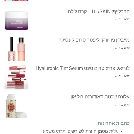
הרבלייף: HL/SKIN – קרם לילה
קרא עוד ←
מייבלין ניו יורק: ליפטר סרום קונסילר
קרא עוד ←
לוריאל פריז: סרום טינט Hyaluronic Tint Serum
קרא עוד ←
אלונה שכטר: דאודורנט רול און
קרא עוד ←
כתבות אחרונות
גלית גוטמן חוזרת לשורשים, תרתי משמע