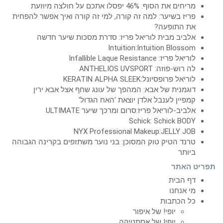
מריחים את הסוף: 46% יפסלו אתכם על חולצה מיוזעת
פריז בשיער: למה זה קורה, למי זה קורה ואיך אפשר להפחית
את התופעה?
אלביב מבית לוריאל פריז: סדרת מסכות שיער חדשה
Intuition:Intuition Blossom
לוריאל פריז: Infallible Laque Resistance
לה רוש-פוזה: ANTHELIOS UVSPORT
לוריאל פרופסיונל:KERATIN ALPHA SLEEK
דוגמנית של אבא: המהפך של עונג שחף אצל אבא ירין
קמפיין לענבל אלדן יוצאת 'האח הגדול'
אלביב-לוריאל פריז:סרום ומרכך שיער ULTIMATE
Schick: Schick BODY
NYX Professional Makeup:JELLY JOB
טרנד הטיק טוק המסוכן: בני נוער משתזפים בקרינה הגבוהה
ביותר
תפריט האתר
דף הבית
מי אנחנו
כל הכתבות
יופי! של איפור
יופי! של אסתטיקה