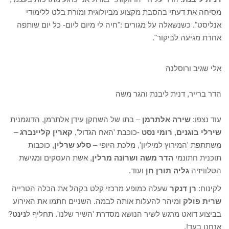
מסיחה את דעתי בהסבת מקצוע מביולוגית ומורת בלט ללימודי
אנליסט". כשנשאלה על מגורים :"חיה לי מיום ליום- כל יום שותפה
אחרת מגיעה לביקור".
אלי שגיב ורוסלנה
הדר ברייר, דנית ליבנת והגר משה
עוד נצפו:
שירה אלתרמן
– בתו של השחקן עידן אלתרמן, הדוגמנית
שירלי בוגנים
,
רומי נסט
-כוכבת 'האח הגדול',
קארין קליינברג
–
משתתפת 'המירוץ למיליון', מלכת היופי –
סלע שרלין
, כוכבות
תוכנית חתונמי
הדר משה ושרונה מרלין
, אשת העסקים ומגישת
הטלוויזיה
גליה תורן חן
ועוד.
לקינוח:
רן דנקר
שעלה כמופע מרכזי קלט בקהל את הכלה הטרייה
שרית פולק
ומיהר להעלות אותה לבמה. השניים חתמו את האירוע
בביצוע דואט מרגש לשיר הנושא מסדרת 'השיר שלנו'. תחליף ל
נינט
?
אנחנו בעד!.