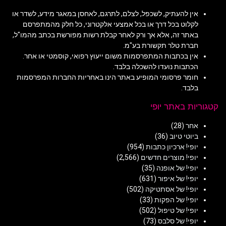
אין להעתיק, לשכפל, לצלם, לתרגם, לאחסן במאגר מידע, לשדר או
לקלוט בכל דרך או בכל אמצעי אלקטרוני, כל חלק מהמתפרסם
באתר זה, אלא אך ורק לאחר קבלת רשות מפורשת בכתב מהמו"ל,
חברת טלר תקשורת בע"מ.
אין בכתבות המתפרסמות משום ייעוץ רפואי, קוסמטי או אחר.
הכתבות נועדו להשכלה בלבד.
חומר פרסומי המופיע באתר הינו באחריות החברות המפרסמות
בלבד.
קטגוריות באתר יופי
אחר
(28)
ביוטי טיוב
(36)
יופי! ארכיון כתבות
(954)
יופי! מוצרים חדשים
(2,566)
יופי! של אופנה
(35)
יופי! של איפור
(631)
יופי! של אסתטיקה
(502)
יופי! של הפקות
(33)
יופי! של טיפול
(502)
יופי! של סלבס
(73)