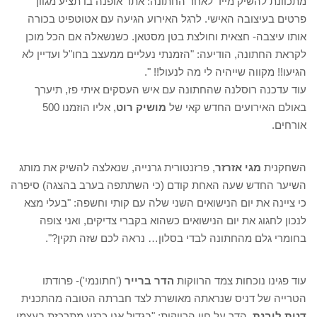
מתכוונת להשיק מייד לאחר החתונה: אתר אופנה בו תציע מגוון
פרטים בעיצובה האישי. לרגל האירוע הגיעה עם אטוטפיט בכורה
אותו עיצבה- חצאית וחולצת בטן מסטאן. כשנשאלה אם הכל מוכן
לקראת החתונה, הודיעה: "הזמנתי נעליים ממעצב בחו"ל ועדיין לא
הגיעו!! מקווה שייהיה לי מה לנעול!! ".
עוד עדכנה רוסלנה שהחתונה עם איש העסקים איתי פז, תיערך
באולם האירועים החדש קאי של
מושיק רוט
, אליו הוזמנו 500
אורחים.
השחקנית
מגי אזרזר
, פרזנטורית גרנייה, שנאלצה להשיק את מותג
השיער החדש שעה האחת קודם (כי השתתפה בערב בהצגה) סיפרה
כי ציינה את יום הנישואים השני שלה עם קותי וחשפה: "בעלי מצא
לנכון לחגוג את יום הנישואים כשהוא בקברי צדיקים, ואני צופה
בחומרי גלם מהחתונה לבדי בסלון… נראה לכם שזה תקין?".
עוד פגינו נוכחות צמד הרווקות
הדר ברייר
('חתונמי')- פרודתו
הטרייה של דניס שנראתה מאושרת לצד חברתה הטובה מהתכנית
דנית ליבנת
. הדר על חיי הרווקות: "בגדול אני כרגע מתרכזת בעצמי,