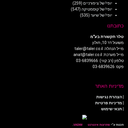
יופי! של ציפורניים
(259)
יופי! של קוסמטיקה
(547)
יופי! של שיער
(535)
כתובתנו
טלר תקשורת בע"מ
משעול דר 10, חולון
מייל הנהלה: taler@taler.co.il
מייל מערכת: anat@taler.co.il
טלפון (רב קווי): 03-6839666
פקס: 03-6839626
מדיניות האתר
|
הצהרת נגישות
|
מדיניות פרטיות
| תנאי שימוש
תכנות ע״י
פתרונות אינטרנט
.