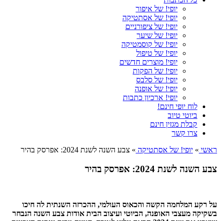
יופי! של איפור
יופי! של אסתטיקה
יופי! של ציפורניים
יופי! של שיער
יופי! של קוסמטיקה
יופי! של טיפול
יופי! מוצרים חדשים
יופי! של הפקות
יופי! של סלבס
יופי! של אופנה
יופי! ארכיון כתבות
לוח יופי חינם!
ביוטי טיוב
קבלת מגזין חינם
צרו קשר
ראשי
»
יופי! של אסתטיקה
»
צבע השנה לשנת 2024: אפרסק בהיר
צבע השנה לשנת 2024: אפרסק בהיר
על רקע המלחמה הקשה והכאוס העולמי, ההכרזה השנתית לה חיכו
בשקיקה מעצבי האופנה, הביוטי ועיצוב הבית אודות צבע השנה הנבחר