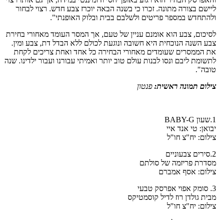
ליישם בצורה מתונה. זכרו כי בשנה הבאה יוכרז צבע חדש. רצוי לבחור
ולהתחדש במספר פריטים ולשלבם בבית ובלוק האופנתי".
לסיכום, צבע הוא אומנם עניין של טעם, אך המסר העומד מאחורי בחירת
צבע השנה הנוכחית היא חשובה ונוגעת לכולם ללא הבדל דת, צבע ומין.
את הממסרים שעומדים מאחורי הבחירה כל אחד ואחת צריכים לקחת
לתשומת ליבם ונסו לבנות עולם טוב יותר ואמיתי עבורנו ועבור ילדינו. שנה
טובה".
צילום תמונה ראשית:
פנטון
1.שעון BABY-G
יבואן: טי אנד איי
צילום: יח"צ חו"ל
2.סירים צבעוניים
מסדרת פריזמה של סולתם
צילום: אסף אמברם
3. סומק אפוי אפרסק טבעי
מבית גולדן רוז לדיל קוסמטיקס
צילום: יח"צ חו"ל