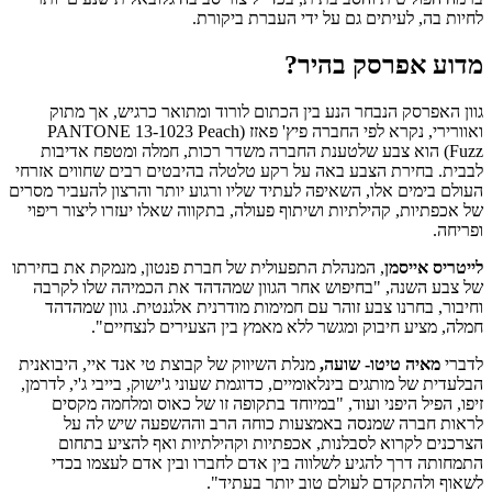
לחיות בה, לעיתים גם על ידי העברת ביקורת.
מדוע אפרסק בהיר?
גוון האפרסק הנבחר הנע בין הכתום לורוד ומתואר כרגיש, אך מתוק
ואוורירי, נקרא לפי החברה פיץ' פאזז (PANTONE 13-1023 Peach
Fuzz) הוא צבע שלטענת החברה משדר רכות, חמלה ומטפח אדיבות
לבבית. בחירת הצבע באה על רקע טלטלה בהיבטים רבים שחווים אזרחי
העולם בימים אלו, השאיפה לעתיד שליו ורגוע יותר והרצון להעביר מסרים
של אכפתיות, קהילתיות ושיתוף פעולה, בתקווה שאלו יעזרו ליצור ריפוי
ופריחה.
לייטריס אייסמן
, המנהלת התפעולית של חברת פנטון, מנמקת את בחירתו
של צבע השנה, "בחיפוש אחר הגוון שמהדהד את הכמיהה שלו לקרבה
וחיבור, בחרנו צבע זוהר עם חמימות מודרנית אלגנטית. גוון שמהדהד
חמלה, מציע חיבוק ומגשר ללא מאמץ בין הצעירים לנצחיים".
לדברי
מאיה טיטו- שועה,
מנלת השיווק של קבוצת טי אנד איי, היבואנית
הבלעדית של מותגים בינלאומיים, כדוגמת שעוני ג'ישוק, בייבי ג'י, לדרמן,
זיפו, הפיל היפני ועוד, "במיוחד בתקופה זו של כאוס ומלחמה מקסים
לראות חברה שמנסה באמצעות כוחה הרב וההשפעה שיש לה על
הצרכנים לקרוא לסבלנות, אכפתיות וקהילתיות ואף להציע בתחום
התמחותה דרך להגיע לשלווה בין אדם לחברו ובין אדם לעצמו בכדי
לשאוף ולהתקדם לעולם טוב יותר בעתיד".