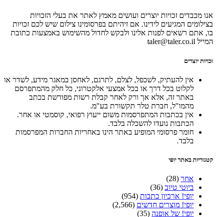
אנו מכבדים זכויות יוצרים ועושים מאמץ לאתר את בעלי הזכויות
בצילומים המגיעים לידינו. אם זיהיתם בפרסומינו צילום שיש לכם זכויות
בו, אתם רשאים לפנות אלינו ולבקש לחדול מהשימוש באמצעות כתובת
המייל taler@taler.co.il
זכויות יוצרים
אין להעתיק, לשכפל, לצלם, לתרגם, לאחסן במאגר מידע, לשדר או
לקלוט בכל דרך או בכל אמצעי אלקטרוני, כל חלק מהמתפרסם
באתר זה, אלא אך ורק לאחר קבלת רשות מפורשת בכתב
מהמו"ל, חברת טלר תקשורת בע"מ.
אין בכתבות המתפרסמות משום ייעוץ רפואי, קוסמטי או אחר.
הכתבות נועדו להשכלה בלבד.
חומר פרסומי המופיע באתר הינו באחריות החברות המפרסמות
בלבד.
קטגוריות באתר יופי
אחר
(28)
ביוטי טיוב
(36)
יופי! ארכיון כתבות
(954)
יופי! מוצרים חדשים
(2,566)
יופי! של אופנה
(35)