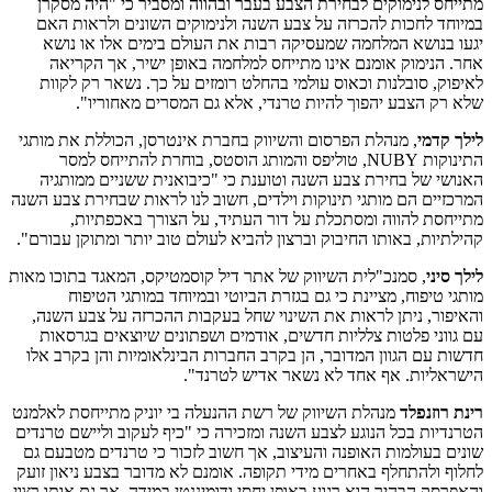
מתייחס לנימוקים לבחירת הצבע בעבר ובהווה ומסביר כי "היה מסקרן
במיוחד לחכות להכרזה על צבע השנה ולנימוקים השונים ולראות האם
יגעו בנושא המלחמה שמעסיקה רבות את העולם בימים אלו או נושא
אחר. הנימוק אומנם אינו מתייחס למלחמה באופן ישיר, אך הקריאה
לאיפוק, סובלנות וכאוס עולמי בהחלט רומזים על כך. נשאר רק לקוות
שלא רק הצבע יהפוך להיות טרנדי, אלא גם המסרים מאחוריו".
לילך קדמי
, מנהלת הפרסום והשיווק בחברת אינטרסן, הכוללת את מותגי
התינוקות NUBY, טוליפס והמותג הוסטס, בוחרת להתייחס למסר
האנושי של בחירת צבע השנה וטוענת כי "כיבואנית ששניים ממותגיה
המרכזיים הם מותגי תינוקות וילדים, חשוב לנו לראות שבחירת צבע השנה
מתייחסת להווה ומסתכלת על דור העתיד, על הצורך באכפתיות,
קהילתיות, באותו החיבוק וברצון להביא לעולם טוב יותר ומתוקן עבורם".
לילך סיני
, סמנכ"לית השיווק של אתר דיל קוסמטיקס, המאגד בתוכו מאות
מותגי טיפוח, מציינת כי גם בגזרת הביוטי ובמיוחד במותגי הטיפוח
והאיפור, ניתן לראות את השינוי שחל בעקבות ההכרזה על צבע השנה,
עם גווני פלטות צלליות חדשים, אודמים ושפתונים שיוצאים בגרסאות
חדשות עם הגוון המדובר, הן בקרב החברות הבינלאומיות והן בקרב אלו
הישראליות. אף אחד לא נשאר אדיש לטרנד".
רינת רוזנפלד
מנהלת השיווק של רשת ההנעלה בי יוניק מתייחסת לאלמנט
הטרנדיות בכל הנוגע לצבע השנה ומזכירה כי "כיף לעקוב וליישם טרנדים
שונים בעולמות האופנה והעיצוב, אך חשוב לזכור כי טרנדים מטבעם גם
לחלוף ולהתחלף באחרים מידי תקופה. אומנם לא מדובר בצבע ניאון זועק
והאפרסק הבהיר הוא רגוע באופן יחסי ודומיננטי במידה, אך גם אותו רצוי