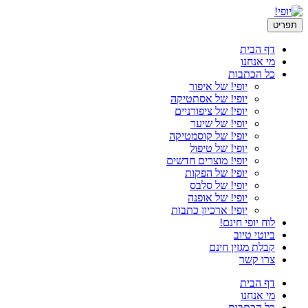
תפריט
דף הבית
מי אנחנו
כל הכתבות
יופי! של איפור
יופי! של אסתטיקה
יופי! של ציפורניים
יופי! של שיער
יופי! של קוסמטיקה
יופי! של טיפול
יופי! מוצרים חדשים
יופי! של הפקות
יופי! של סלבס
יופי! של אופנה
יופי! ארכיון כתבות
לוח יופי חינם!
ביוטי טיוב
קבלת מגזין חינם
צרו קשר
דף הבית
מי אנחנו
כל הכתבות