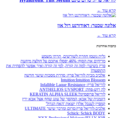
לוריאל פריז: סרום טינט Hyaluronic Tint Serum
קרא עוד ←
אלונה שכטר: דאודורנט רול און
קרא עוד ←
כתבות אחרונות
גלית גוטמן חוזרת לשורשים, תרתי משמע
מריחים את הסוף: 46% יפסלו אתכם על חולצה מיוזעת
פריז בשיער: למה זה קורה, למי זה קורה ואיך אפשר להפחית את
התופעה?
אלביב מבית לוריאל פריז: סדרת מסכות שיער חדשה
Intuition:Intuition Blossom
לוריאל פריז: Infallible Laque Resistance
לה רוש-פוזה: ANTHELIOS UVSPORT
לוריאל פרופסיונל:KERATIN ALPHA SLEEK
דוגמנית של אבא: המהפך של עונג שחף אצל אבא ירין
קמפיין לענבל אלדן יוצאת 'האח הגדול'
אלביב-לוריאל פריז:סרום ומרכך שיער ULTIMATE
Schick: Schick BODY
NYX Professional Makeup:JELLY JOB