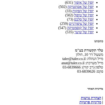
יופי! של איפור
(631)
יופי! של אסתטיקה
(502)
יופי! של הפקות
(33)
יופי! של טיפול
(502)
יופי! של סלבס
(73)
יופי! של ציפורניים
(259)
יופי! של קוסמטיקה
(547)
יופי! של שיער
(535)
כתובתנו
טלר תקשורת בע"מ
משעול דר 10, חולון
מייל הנהלה: taler@taler.co.il
מייל מערכת: anat@taler.co.il
טלפון (רב קווי): 03-6839666
פקס: 03-6839626
מדיניות האתר
|
הצהרת נגישות
|
מדיניות פרטיות