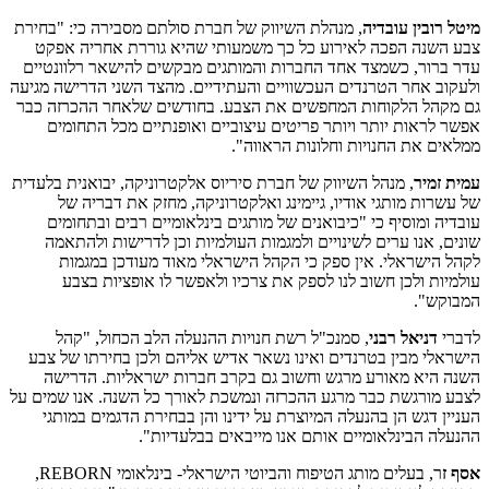
מיטל רובין עובדיה
, מנהלת השיווק של חברת סולתם מסבירה כי: "בחירת
צבע השנה הפכה לאירוע כל כך משמעותי שהיא גוררת אחריה אפקט
עדר ברור, כשמצד אחד החברות והמותגים מבקשים להישאר רלוונטיים
ולעקוב אחר הטרנדים העכשוויים והעתידיים. מהצד השני הדרישה מגיעה
גם מקהל הלקוחות המחפשים את הצבע. בחודשים שלאחר ההכרזה כבר
אפשר לראות יותר ויותר פריטים עיצוביים ואופנתיים מכל התחומים
ממלאים את החנויות וחלונות הראווה".
עמית זמיר
, מנהל השיווק של חברת סיריוס אלקטרוניקה, יבואנית בלעדית
של עשרות מותגי אודיו, גיימינג ואלקטרוניקה, מחזק את דבריה של
עובדיה ומוסיף כי "כיבואנים של מותגים בינלאומיים רבים ובתחומים
שונים, אנו ערים לשינויים ולמגמות העולמיות וכן לדרישות ולהתאמה
לקהל הישראלי. אין ספק כי הקהל הישראלי מאוד מעודכן במגמות
עולמיות ולכן חשוב לנו לספק את צרכיו ולאפשר לו אופציות בצבע
המבוקש".
לדברי
דניאל רבני
, סמנכ"ל רשת חנויות ההנעלה הלב הכחול, "קהל
הישראלי מבין בטרנדים ואינו נשאר אדיש אליהם ולכן בחירתו של צבע
השנה היא מאורע מרגש וחשוב גם בקרב חברות ישראליות. הדרישה
לצבע מורגשת כבר מרגע ההכרזה ונמשכת לאורך כל השנה. אנו שמים על
העניין דגש הן בהנעלה המיוצרת על ידינו והן בבחירת הדגמים במותגי
ההנעלה הבינלאומיים אותם אנו מייבאים בבלעדיות".
אסף ז
ר, בעלים מותג הטיפוח והביוטי הישראלי- בינלאומי REBORN,