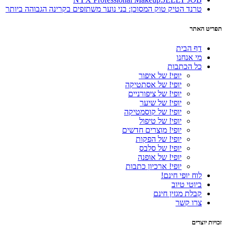
טרנד הטיק טוק המסוכן: בני נוער משתזפים בקרינה הגבוהה ביותר
תפריט האתר
דף הבית
מי אנחנו
כל הכתבות
יופי! של איפור
יופי! של אסתטיקה
יופי! של ציפורניים
יופי! של שיער
יופי! של קוסמטיקה
יופי! של טיפול
יופי! מוצרים חדשים
יופי! של הפקות
יופי! של סלבס
יופי! של אופנה
יופי! ארכיון כתבות
לוח יופי חינם!
ביוטי טיוב
קבלת מגזין חינם
צרו קשר
זכויות יוצרים