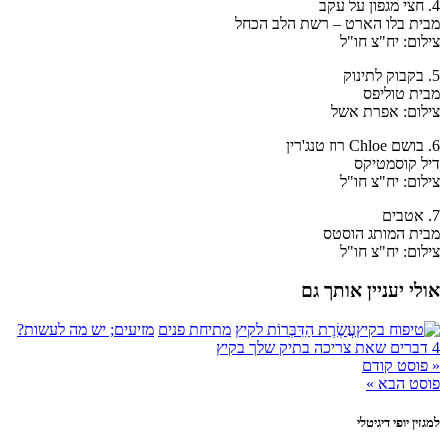
4. חצי מגפון על עקב
מבית בלו הארט – רשת הלב הכחל
צילום: יח"צ חו"ל
5. בקבוק לתינוק
מבית טוליפס
צילום: אפרת אשל
6. בושם Chloe רוז טנג'רין
דיל קוסמטיקס
צילום: יח"צ חו"ל
7. אטבים
מבית המותג הוסטס
צילום: יח"צ חו"ל
אולי יעניין אותך גם
עֲשֶׂרֶת הַדִּבְּרוֹת לקיץ
מתיחת פנים
מזיעים; יש מה לעשות?
4 דברים שאת צריכה בתיק שלך בקיץ
« פוסט קודם
פוסט הבא »
למגזין יופי דיגיטלי