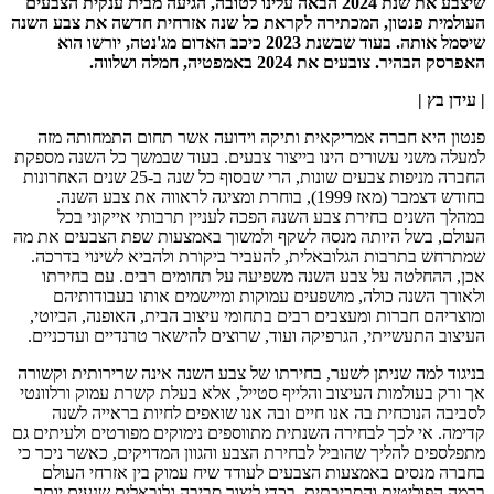
שיצבע את שנת 2024 הבאה עלינו לטובה, הגיעה מבית ענקית הצבעים
העולמית פנטון, המכתירה לקראת כל שנה אזרחית חדשה את צבע השנה
שיסמל אותה. בעוד שבשנת 2023 כיכב האדום מג'נטה, יורשו הוא
האפרסק הבהיר. צובעים את 2024 באמפטיה, חמלה ושלווה.
| עידן בץ |
פנטון היא חברה אמריקאית ותיקה וידועה אשר תחום התמחותה מזה
למעלה משני עשורים הינו בייצור צבעים. בעוד שבמשך כל השנה מספקת
החברה מניפות צבעים שונות, הרי שבסוף כל שנה ב-25 שנים האחרונות
בחודש דצמבר (מאז 1999), בוחרת ומציגה לראווה את צבע השנה.
במהלך השנים בחירת צבע השנה הפכה לעניין תרבותי אייקוני בכל
העולם, בשל היותה מנסה לשקף ולמשוך באמצעות שפת הצבעים את מה
שמתרחש בתרבות הגלובאלית, להעביר ביקורת ולהביא לשינוי בדרכה.
אכן, ההחלטה על צבע השנה משפיעה על תחומים רבים. עם בחירתו
ולאורך השנה כולה, מושפעים עמוקות ומיישמים אותו בעבודותיהם
ומוצריהם חברות ומעצבים רבים בתחומי עיצוב הבית, האופנה, הביוטי,
העיצוב התעשייתי, הגרפיקה ועוד, שרוצים להישאר טרנדיים ועדכניים.
בניגוד למה שניתן לשער, בחירתו של צבע השנה אינה שרירותית וקשורה
אך ורק בעולמות העיצוב והלייף סטייל, אלא בעלת קשרת עמוק ורלוונטי
לסביבה הנוכחית בה אנו חיים ובה אנו שואפים לחיות בראייה לשנה
קדימה. אי לכך לבחירה השנתית מתווספים נימוקים מפורטים ולעיתים גם
מתפלספים להליך שהוביל לבחירת הצבע והגוון המדויקים, כאשר ניכר כי
בחברה מנסים באמצעות הצבעים לעודד שיח עמוק בין אזרחי העולם
ברמה הפוליטית והסביבתית, בכדי ליצור סביבה גלובאלית שנעים יותר