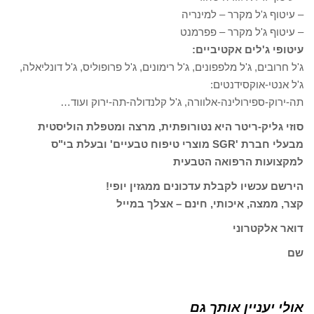
– עיטוף ג'ל מקרר – למינריה
– עיטוף ג'ל מקרר – פפרמנט
עיטופי ג'לים אקטיביים:
ג'ל חרובים, ג'ל מלפפונים, ג'ל רימונים, ג'ל פרופוליס, ג'ל דונליאלה,
ג'ל אנטי-אוקסידנטים:
תה-ירוק-ספירולינה-אלוורה, ג'ל קלנדולה-תה-ירוק ועוד…
סוזי גליק-ריטר היא נטורופתית, מרצה ומטפלת הוליסטית
מבעלי חברת 'SGR מוצרי טיפוח טבעיים' ובעלת בי"ס
למקצועות הרפואה הטבעית
הירשם עכשיו לקבלת עדכונים ממגזין יופי!
קצר, ממצה, איכותי, חינם – אצלך במייל
דואר אלקטרוני
שם
אולי יעניין אותך גם