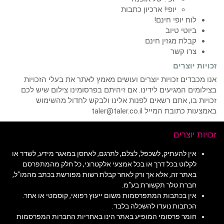
יופי! ארכיון כתבות
לוח יופי חינם!
ביוטי טיוב
קבלת מגזין חינם
צרו קשר
זכויות יוצרים
אנו מכבדים זכויות יוצרים ועושים מאמץ לאתר את בעלי הזכויות
בצילומים המגיעים לידינו. אם זיהיתם בפרסומינו צילום שיש לכם
זכויות בו, אתם רשאים לפנות אלינו ולבקש לחדול מהשימוש
באמצעות כתובת המייל taler@taler.co.il
זכויות יוצרים
אין להעתיק, לשכפל, לצלם, לתרגם, לאחסן במאגר מידע, לשדר או
לקלוט בכל דרך או בכל אמצעי אלקטרוני, כל חלק מהמתפרסם
באתר זה, אלא אך ורק לאחר קבלת רשות מפורשת בכתב מהמו"ל,
חברת טלר תקשורת בע"מ.
אין בכתבות המתפרסמות משום ייעוץ רפואי, קוסמטי או אחר.
הכתבות נועדו להשכלה בלבד.
חומר פרסומי המופיע באתר הינו באחריות החברות המפרסמות