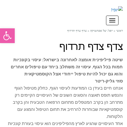
תפריט
פתח סרגל
ראשי
»
יופי! של אסתטיקה
»
צדף צדף תרדוף
צדף צדף תרדוף
שיטה פיליפינית אומצה לאחרונה בישראל: עיסוי בקונכיות
חמות בכל הגוף. עיסוי זה משתלב ביחד עם טיפולים אחרים
והוא גם יכול להיות טיפול ייחודי אצל הקוסמטיקאית
סוזי גליק-ריטר
אנחנו חיים בעידן בו המודעות לעיסוי הגוף, כחלק מטיפול הגוף
והנפש תופס תאוצה והסוגים השונים של העיסויים הקיימים רק
מתרחב הן בקרב המטפלים מתחום הרפואה הטבעית והן בקרב
קוסמטיקאיות שבוחרות להרחיב את תחום הטיפול והמגע עם
הלקוחות.
אחד העיסויים שהגיע לארץ מהפיליפינים הוא עיסוי בעזרת קונכיות