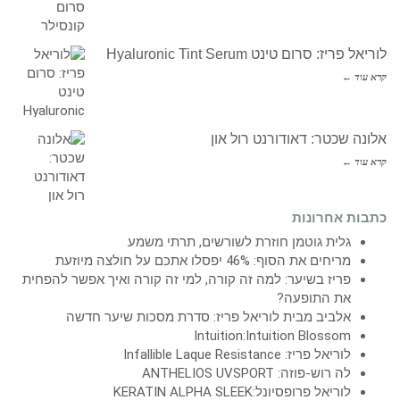
לוריאל פריז: סרום טינט Hyaluronic Tint Serum
קרא עוד ←
אלונה שכטר: דאודורנט רול און
קרא עוד ←
כתבות אחרונות
גלית גוטמן חוזרת לשורשים, תרתי משמע
מריחים את הסוף: 46% יפסלו אתכם על חולצה מיוזעת
פריז בשיער: למה זה קורה, למי זה קורה ואיך אפשר להפחית
את התופעה?
אלביב מבית לוריאל פריז: סדרת מסכות שיער חדשה
Intuition:Intuition Blossom
לוריאל פריז: Infallible Laque Resistance
לה רוש-פוזה: ANTHELIOS UVSPORT
לוריאל פרופסיונל:KERATIN ALPHA SLEEK