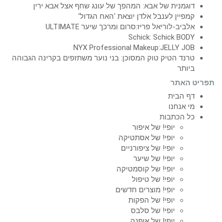
דוגמנית של אבא: המהפך של עונג שחף אצל אבא ירין
קמפיין לענבל אלדן יוצאת 'האח הגדול'
אלביב-לוריאל פריז:סרום ומרכך שיער ULTIMATE
Schick: Schick BODY
NYX Professional Makeup:JELLY JOB
טרנד הטיק טוק המסוכן: בני נוער משתזפים בקרינה הגבוהה
ביותר
תפריט האתר
דף הבית
מי אנחנו
כל הכתבות
יופי! של איפור
יופי! של אסתטיקה
יופי! של ציפורניים
יופי! של שיער
יופי! של קוסמטיקה
יופי! של טיפול
יופי! מוצרים חדשים
יופי! של הפקות
יופי! של סלבס
יופי! של אופנה