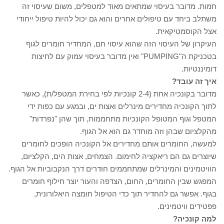
חמות. מדובר בעיסוי שמתאים מאוד למטפלים, משום שעיסוי זה
משתלב ביחד עם טיפולים אחרים והוא גם יכול להיות טיפול ייחודי
אצל הקוסמטיקאית.
העיקרון של העיסוי הזה שהוא עיסוי חם, המחדיר חומרים לגוף
בטכניקת ה"PUMPING" ואין מדובר בעיסוי עמוק עם לחיצות
דומיננטיות.
איך זה עובד?
מדובר בקונכיה אחת (2-4 קונכיות לפי בחירת המטפל/ת), כאשר
לתוך הקונכיה מחדירים מינרלים ואצות ים, ובמגע עם כפות ידי
המטפל וגוף המטופל הקונכיות מתחממות, תוך שהן "נפרדות"
מהקלציום שבהן וזה מוחדר גם הוא אל הגוף.
למעשה, החומרים אותם מחדירים אל הקונכיה הופכים לחומרים
שיוצרים גם הם ריאקציה לחימום. הצמחים, אצות הים, הקלציום,
הוויטמינים והמינרלים שמתחממים חודרים דרך הנקבוביות אל הגוף.
המפגש שבין החומרים, החום, הצדפה והעור יוצר חילוף חומרים
בגוף. אפשר גם להחדיר תוך כדי הטיפול חומצה היאלורונית,
פפטידים וויטמינים.
למה קונכיה?