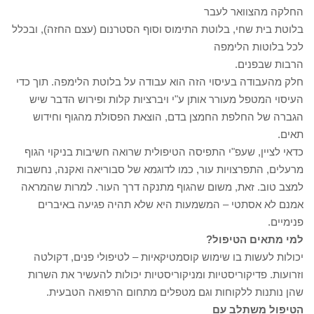
החלקה מהצוואר לעבר
בלוטת בית שחי, בלוטת התימוס וסוף הסטרנום (עצם החזה), ובכלל
לכל בלוטות הלימפה
הרבות שבפנים.
חלק מהעבודה בעיסוי הזה הוא עבודה על בלוטת הלימפה. תוך כדי
העיסוי המטפל מעורר אותן ע"י ויברציות קלות ופירוש הדבר שיש
הגברה של החלפת החמצן בדם, הוצאת הפסולת מהגוף וחידוש
תאים.
כדאי לציין, שעפ"י התפיסה הטיפולית שרואה חשיבות בניקוי הגוף
מרעלים, התפרצויות עור, כמו לדוגמא של סבוריאה ואקנה, נחשבות
למצב טוב. זאת, משום שהגוף מתנקה דרך העור. למרות שהמראה
אמנם לא אסתטי – המשמעות היא שלא תהיה פגיעה באיברים
פנימיים.
למי מתאים הטיפול?
יכולות לעשות בו שימוש קוסמטיקאיות – לטיפולי פנים, דקולטה
וזרועות. פדיקוריסטיות ומניקוריסטיות יכולות להעשיר את השרות
שהן נותנות ללקוחות וגם מטפלים מתחום הרפואה הטבעית.
הטיפול משתלב עם