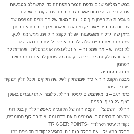
במשך מיליוני שנים צדפת הנמר התפתחה כדי להשתלב בטבעיות
עם הסביבה. הצדפות אשר נולדות ביחד עם הקונכיה שלהם,
מעבירות את חייהן תוך סינון זהיר מאוד של החומרים המזינים שהן
צריכות ממי הים אשר מקיפים אותן ולאחר מכן הן בונות את ביתן
בזמן שהן גדלות ומשגשגות. יש לה לקונכיה קווים, ממש כמו לעץ,
שמסמנים את החיים שלה ולפיהם אפשר לדעת בת כמה היא.
לקונכיה יש – מה שמכונה – "אינטליגנציה אוניברסלית", שהודות לה
היא יודעת לקחת מהסביבה רק את מה שנותן לה את דו-תחמוצת
הפחמן.
מבנה הקונכיה
מבנה הקונכיה הוא כזה שמתחלק לשלושה חלקים, ולכל חלק תפקיד
ייעודי בעיסוי:
כתר הגב – בו משתמשים לעיסוי החלק, כלומר, איתו עוברים באופן
רציף על הגוף והפנים.
החלק "השפיצי" – הקצה הזה של הקונכיה מאפשר ללחוץ בנקודות
שקשורות לסינוסים, שמזרימות את הדם ומסייעות בחילוף החומרים,
נקודות עיסוי תאילנדי ו-TRIGGER POINTS.
החלק המעוגל – עם החלק הזה ניתן להגיע לנקודות הלימפה כמו