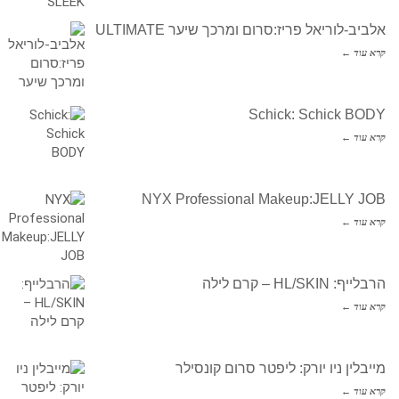
אלביב-לוריאל פריז:סרום ומרכך שיער ULTIMATE
קרא עוד ←
Schick: Schick BODY
קרא עוד ←
NYX Professional Makeup:JELLY JOB
קרא עוד ←
הרבלייף: HL/SKIN – קרם לילה
קרא עוד ←
מייבלין ניו יורק: ליפטר סרום קונסילר
קרא עוד ←