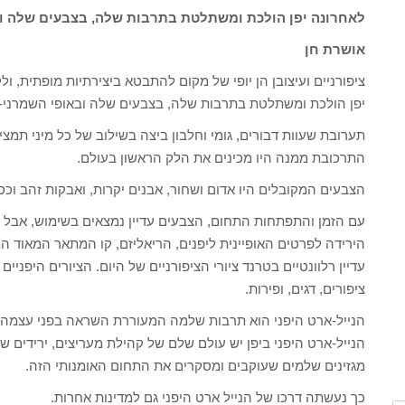
לאחרונה יפן הולכת ומשתלטת בתרבות שלה, בצבעים שלה ובא
אושרת חן
ציפורניים ועיצובן הן יופי של מקום להתבטא ביצירתיות מופתית, ו
יפן הולכת ומשתלטת בתרבות שלה, בצבעים שלה ובאופי השמרני-מג
תערובת שעוות דבורים, גומי וחלבון ביצה בשילוב של כל מיני תמ
התרכובת ממנה היו מכינים את הלק הראשון בעולם.
הצבעים המקובלים היו אדום ושחור, אבנים יקרות, ואבקות זהב וכסף
עם הזמן והתפתחות התחום, הצבעים עדיין נמצאים בשימוש, אבל ה
הירידה לפרטים האופיינית ליפנים, הריאליזם, קו המתאר המאוד ה
עדיין רלוונטיים בטרנד ציורי הציפורניים של היום. הציורים היפני
ציפורים, דגים, ופירות.
הנייל-ארט היפני הוא תרבות שלמה המעוררת השראה בפני עצמה, 
הנייל-ארט היפני ביפן יש עולם שלם של קהילת מעריצים, ירידים של
מגזינים שלמים שעוקבים ומסקרים את התחום האומנותי הזה.
כך נעשתה דרכו של הנייל ארט היפני גם למדינות אחרות.