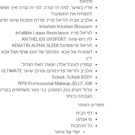
מיוזעת
פריז בשיער: למה זה קורה, למי זה קורה ואיך אפש
להפחית את התופעה?
אלביב מבית לוריאל פריז: סדרת מסכות שיער חדש
Intuition:Intuition Blossom
לוריאל פריז: Infallible Laque Resistance
לה רוש-פוזה: ANTHELIOS UVSPORT
לוריאל פרופסיונל:KERATIN ALPHA SLEEK
דוגמנית של אבא: המהפך של עונג שחף אצל אבא
ירין
קמפיין לענבל אלדן יוצאת 'האח הגדול'
אלביב-לוריאל פריז:סרום ומרכך שיער ULTIMATE
Schick: Schick BODY
NYX Professional Makeup:JELLY JOB
טרנד הטיק טוק המסוכן: בני נוער משתזפים בקרינ
הגבוהה ביותר
תפריט האתר
דף הבית
מי אנחנו
כל הכתבות
יופי! של איפור