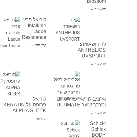
Blossom
קרא עוד ←
לוריאל פריז:
Infallible
Laque
Resistance
לה רוש-פוזה:
קרא עוד ←
ANTHELIOS
UVSPORT
קרא עוד ←
אלביב-לוריאל פריז:סרום
לוריאל
ומרכך שיער ULTIMATE
פרופסיונל:KERATIN
ALPHA SLEEK
קרא עוד ←
קרא עוד ←
Schick:
Schick
BODY