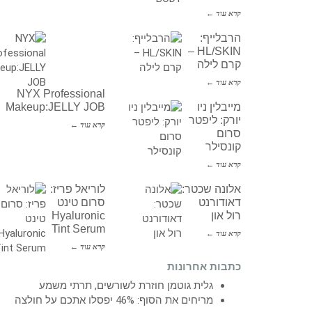
קרא עוד ←
הרבלייף:
HL/SKIN –
קרם לילה
קרא עוד ←
NYX Professional
מייבלין ניו
Makeup:JELLY JOB
יורק: ליפטר
קרא עוד ←
סרום
קונסילר
קרא עוד ←
אלונה שכטר:
לוריאל פריז:
דאודורנט
סרום טינט
רול און
Hyaluronic
Tint Serum
קרא עוד ←
קרא עוד ←
כתבות אחרונות
גלית גוטמן חוזרת לשורשים, תרתי משמע
מריחים את הסוף: 46% יפסלו אתכם על חולצה