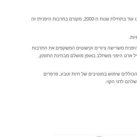
הידעת? כל אומנות קישוטי התלת מימד (3D) על הציפורניים שראינו עוד בתחילת שנות ה-2000, מקורם בתרבות היפנית! זה
ות.
היפנית משרישה ציורים וקישוטים המשקפים את התרבות
ל ארט היפני משתלב באופן מושלם מבחינת התזמון,
וללים שימוש במוטיבים של חיות וטבע, פרפרים
להם לדגי הקוי.