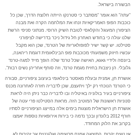
הבשורה בישראל.
"עתה" הוא אומר "מסתבר כי סטרנקו הייתה חלוצת הדרך, שכן כל
כוכבות הפופ האמריקאיות זנחו את המלחמה הקרה ואת מבנה
הציפורן המעוגל והקלאסי לטובת השיק הרוסי. מנתוני סניפי הרשת
שלנו עולה כי בחודש האחרון חל גידול ניכר בדרישה לציפורני
סטילטו. יש קשר ישיר לפופולאריות של הטרנד, שכן הוא מקבל
עכשיו חיזוק משמעותי מכוכבות פופ הבינלאומית דוגמת ריהאנה,
ביונסה ולידיי גאגא, האישה שכל טרנד שלה הופך מייד למגה-טרנד
גלובלי. הן ניצבות בחזית מגמת טרנד, וזה סוחף אחריהן נשים רבות".
אושרת חן, אמנית ובעלת מאסטר בינלאומי בעיצוב ציפורניים, סבורה
כי הטרנד הנוכחי רק ילך ויתעצם, שכן לדבריה חזרה לאחרונה מכנס
ציפורניים בעיר בולוניה באיטליה ובו לדבריה כבר ניתן היה לראות
סנוניות ראשונות של המוטיב הזה. מראות הסטילטו פרי עטה של
אושרת חן הישראלית מוצגות בימים אלה במייצג הציפורניים לסתיו
חורף 2012 בלונדון ובכך נדמה כי בירות אירופאיות נוספות יאמצו
בקרוב את הלוק המחודד.
אז נשים יקרות, התוצאה אמנם מרשימה ואלגנטית אך זהירות לא