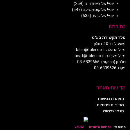
יופי! של ציפורניים
(259)
יופי! של קוסמטיקה
(547)
יופי! של שיער
(535)
כתובתנו
טלר תקשורת בע"מ
משעול דר 10, חולון
מייל הנהלה: taler@taler.co.il
מייל מערכת: anat@taler.co.il
טלפון (רב קווי): 03-6839666
פקס: 03-6839626
מדיניות האתר
|
הצהרת נגישות
|
מדיניות פרטיות
| תנאי שימוש
תכנות ע״י
פתרונות אינטרנט
.