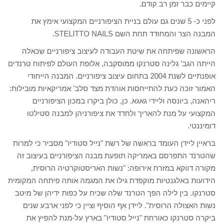
קיימים כבר זמן רב קודם.
לפני כ- 5 שנים גם עולם בניית הציפורניים המקצועי אימץ את
המבנה הצר והמחודד תחת השם STELITTO NAILS.
הראשונה שפיתחה את שיטת העבודה לעיצוב ציפורניים שכאלה
הייתה הגב' גלינה סטרנקו ממוסקבה, אלופת העולם לפיתוח טרנדים
אופנתיים לשנת 2004 בתחום עיצוב ציפורניים. המבנה הייחודי
האמור זוכה כעת להתייחסות אוהדת מצד סלב' אמריקאיות מובילות:
ריהאנה, ביונסה וליידי גאגא. כן, כולן ביקרו במכון הציפורניים
המקצועי על מנת להאריך ולחדד את ציפורניהן למבנה סטילטו
דומיננטי.
בראיין ליידן העומד בראשה של רשת "נייל סטודיו" מסביר כי למרות
שהטרנד התפרסם באמריקה תופעת מבנה הציפורניים בעיצוב זה
מקורה דווקא במזרח אירופה: "נשות האריסטוקרטיה הרוסית,
הידועות באלגנטיות מוקפדת גילו את המגמה אותה פיתחה המקומית
סטרנקו. בין לילה הפך הטרנד שלה שכיח על כפות ידיהן של מיטב
נשות האצולה הרוסית". ליידן אף הוסיף וציין כי לפני ארבע שנים
ביקרה סטרנקו כאורחת "נייל סטודיו" בארץ על-מנת להפיץ את