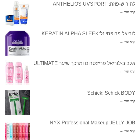
לה רוש-פוזה: ANTHELIOS UVSPORT
קרא עוד ←
לוריאל פרופסיונל:KERATIN ALPHA SLEEK
קרא עוד ←
אלביב-לוריאל פריז:סרום ומרכך שיער ULTIMATE
קרא עוד ←
Schick: Schick BODY
קרא עוד ←
NYX Professional Makeup:JELLY JOB
קרא עוד ←