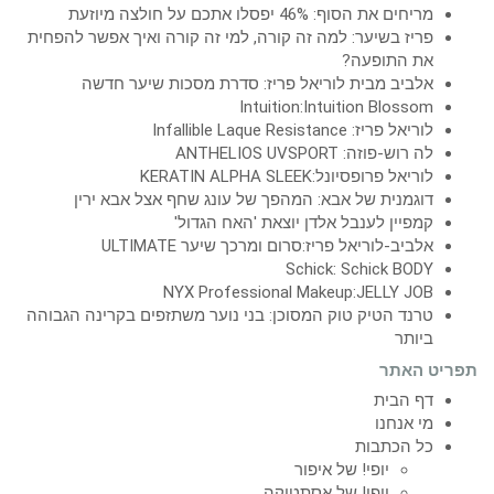
מריחים את הסוף: 46% יפסלו אתכם על חולצה מיוזעת
פריז בשיער: למה זה קורה, למי זה קורה ואיך אפשר להפחית
את התופעה?
אלביב מבית לוריאל פריז: סדרת מסכות שיער חדשה
Intuition:Intuition Blossom
לוריאל פריז: Infallible Laque Resistance
לה רוש-פוזה: ANTHELIOS UVSPORT
לוריאל פרופסיונל:KERATIN ALPHA SLEEK
דוגמנית של אבא: המהפך של עונג שחף אצל אבא ירין
קמפיין לענבל אלדן יוצאת 'האח הגדול'
אלביב-לוריאל פריז:סרום ומרכך שיער ULTIMATE
Schick: Schick BODY
NYX Professional Makeup:JELLY JOB
טרנד הטיק טוק המסוכן: בני נוער משתזפים בקרינה הגבוהה
ביותר
תפריט האתר
דף הבית
מי אנחנו
כל הכתבות
יופי! של איפור
יופי! של אסתטיקה