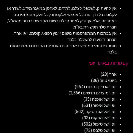
אין להעתיק, לשכפל, לצלם, לתרגם, לאחסן במאגר מידע, לשדר או
לקלוט בכל דרך או בכל אמצעי אלקטרוני, כל חלק מהמתפרסם
באתר זה, אלא אך ורק לאחר קבלת רשות מפורשת בכתב מהמו"ל,
חברת טלר תקשורת בע"מ.
אין בכתבות המתפרסמות משום ייעוץ רפואי, קוסמטי או אחר.
הכתבות נועדו להשכלה בלבד.
חומר פרסומי המופיע באתר הינו באחריות החברות המפרסמות
בלבד.
קטגוריות באתר יופי
אחר
(28)
ביוטי טיוב
(36)
יופי! ארכיון כתבות
(954)
יופי! מוצרים חדשים
(2,566)
יופי! של אופנה
(35)
יופי! של איפור
(631)
יופי! של אסתטיקה
(502)
יופי! של הפקות
(33)
יופי! של טיפול
(502)
יופי! של סלבס
(73)