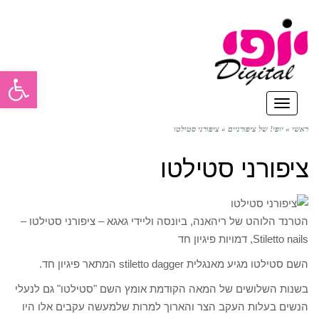
פתח סרגל
תפריט
ראשי
»
יופי! של ציפורניים
»
ציפורני סטילטו
ציפורני סטילטו
הטרנד הלוהט של ריהאנה, ביונסה וליידי גאגא – ציפורני סטילטו –
Stiletto nails, דמויות פיגיון חד
השם סטילטו מגיע מאנגלית stiletto dagger המתאר פיגיון חד.
בשנות השלושים של המאה הקודמת אומץ השם "סטילטו" גם לנעלי
הנשים בעלות העקב הצר והארוך למרות שלמעשה עקבים אלו היו