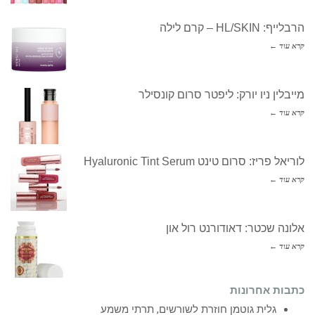
הרבלייף: HL/SKIN – קרם לילה
קרא עוד ←
מייבלין ניו יורק: ליפטר סרום קונסילר
קרא עוד ←
לוריאל פריז: סרום טינט Hyaluronic Tint Serum
קרא עוד ←
אלונה שכטר: דאודורנט רול און
קרא עוד ←
כתבות אחרונות
גלית גוטמן חוזרת לשורשים, תרתי משמע