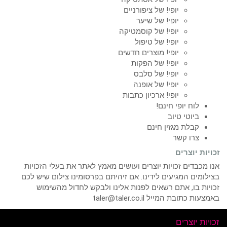
יופי! של ציפורניים
יופי! של שיער
יופי! של קוסמטיקה
יופי! של טיפול
יופי! מוצרים חדשים
יופי! של הפקות
יופי! של סלבס
יופי! של אופנה
יופי! ארכיון כתבות
לוח יופי חינם!
ביוטי טיוב
קבלת מגזין חינם
צרו קשר
זכויות יוצרים
אנו מכבדים זכויות יוצרים ועושים מאמץ לאתר את בעלי הזכויות
בצילומים המגיעים לידינו. אם זיהיתם בפרסומינו צילום שיש לכם
זכויות בו, אתם רשאים לפנות אלינו ולבקש לחדול מהשימוש
באמצעות כתובת המייל taler@taler.co.il
זכויות יוצרים