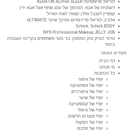
לוריאל פרופסיונל:KERATIN ALPHA SLEEK
דוגמנית של אבא: המהפך של עונג שחף אצל אבא ירין
קמפיין לענבל אלדן יוצאת 'האח הגדול'
אלביב-לוריאל פריז:סרום ומרכך שיער ULTIMATE
Schick: Schick BODY
NYX Professional Makeup:JELLY JOB
טרנד הטיק טוק המסוכן: בני נוער משתזפים בקרינה הגבוהה
ביותר
תפריט האתר
דף הבית
מי אנחנו
כל הכתבות
יופי! של איפור
יופי! של אסתטיקה
יופי! של ציפורניים
יופי! של שיער
יופי! של קוסמטיקה
יופי! של טיפול
יופי! מוצרים חדשים
יופי! של הפקות
יופי! של סלבס