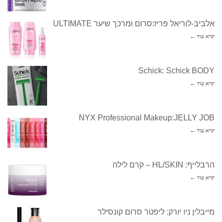
אלביב-לוריאל פריז:סרום ומרכך שיער ULTIMATE
קרא עוד ←
Schick: Schick BODY
קרא עוד ←
NYX Professional Makeup:JELLY JOB
קרא עוד ←
הרבלייף: HL/SKIN – קרם לילה
קרא עוד ←
מייבלין ניו יורק: ליפטר סרום קונסילר