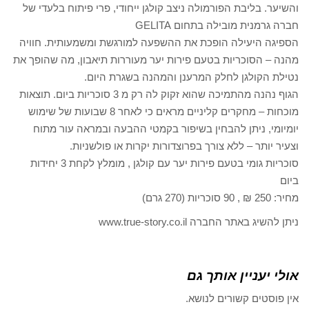
והשיער. בליבת הפורמולה ניצב קולגן ייחודי, פרי פיתוח בלעדי של
חברה גרמנית מובילה בתחום GELITA
הספיגה היעילה הופכת את ההשפעה למורגשת ומשמעותית. חוויה
מהנה – הסוכריות בטעם פירות יער מעוררות תיאבון, מה שהופך את
נטילת הקולגן לחלק המרענן והמהנה בשגרת היום.
הגוף נהנה מהתמיכה שהוא זקוק לה רק מ 3 סוכריות ביום. תוצאות
מוכחות – מחקרים קליניים מראים כי לאחר 8 שבועות של שימוש
יומיומי, ניתן להבחין בשיפור בקמטי ההבעה ובמראה עור מתוח
וצעיר יותר – ללא צורך בפרוצדורות יקרות או פולשניות.
סוכריות גומי בטעם פירות יער עם קולגן , מומלץ לקחת 3 יחידות
ביום
מחיר: 250 ₪ , 90 סוכריות (270 גרם)
ניתן להשיג באתר החברה www.true-story.co.il
אולי יעניין אותך גם
אין פוסטים קשורים לנושא.