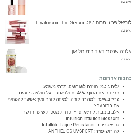
קרא עוד ←
לוריאל פריז: סרום טינט Hyaluronic Tint Serum
קרא עוד ←
אלונה שכטר: דאודורנט רול און
קרא עוד ←
כתבות אחרונות
גלית גוטמן חוזרת לשורשים, תרתי משמע
מריחים את הסוף: 46% יפסלו אתכם על חולצה מיוזעת
פריז בשיער: למה זה קורה, למי זה קורה ואיך אפשר להפחית
את התופעה?
אלביב מבית לוריאל פריז: סדרת מסכות שיער חדשה
Intuition:Intuition Blossom
לוריאל פריז: Infallible Laque Resistance
לה רוש-פוזה: ANTHELIOS UVSPORT