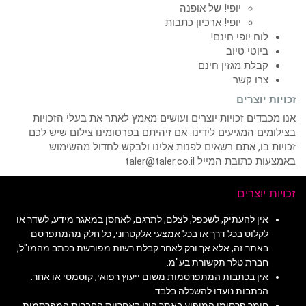
יופי! של אופנה
יופי! ארכיון כתבות
לוח יופי חינם!
ביוטי טיוב
קבלת מגזין חינם
צרו קשר
זכויות יוצרים
אנו מכבדים זכויות יוצרים ועושים מאמץ לאתר את בעלי הזכויות
בצילומים המגיעים לידינו. אם זיהיתם בפרסומינו צילום שיש לכם
זכויות בו, אתם רשאים לפנות אלינו ולבקש לחדול מהשימוש
באמצעות כתובת המייל taler@taler.co.il
זכויות יוצרים
אין להעתיק, לשכפל, לצלם, לתרגם, לאחסן במאגר מידע, לשדר או
לקלוט בכל דרך או בכל אמצעי אלקטרוני, כל חלק מהמתפרסם
באתר זה, אלא אך ורק לאחר קבלת רשות מפורשת בכתב מהמו"ל,
חברת טלר תקשורת בע"מ.
אין בכתבות המתפרסמות משום ייעוץ רפואי, קוסמטי או אחר.
הכתבות נועדו להשכלה בלבד.
חומר פרסומי המופיע באתר הינו באחריות החברות המפרסמות