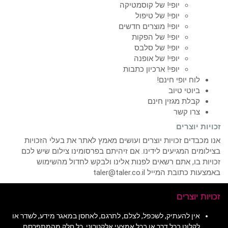
יופי! של קוסמטיקה
יופי! של טיפול
יופי! מוצרים חדשים
יופי! של הפקות
יופי! של סלבס
יופי! של אופנה
יופי! ארכיון כתבות
לוח יופי חינם!
ביוטי טיוב
קבלת מגזין חינם
צרו קשר
זכויות יוצרים
אנו מכבדים זכויות יוצרים ועושים מאמץ לאתר את בעלי הזכויות
בצילומים המגיעים לידינו. אם זיהיתם בפרסומינו צילום שיש לכם
זכויות בו, אתם רשאים לפנות אלינו ולבקש לחדול מהשימוש
באמצעות כתובת המייל taler@taler.co.il
זכויות יוצרים
אין להעתיק, לשכפל, לצלם, לתרגם, לאחסן במאגר מידע, לשדר או
לקלוט בכל דרך או בכל אמצעי אלקטרוני, כל חלק מהמתפרסם