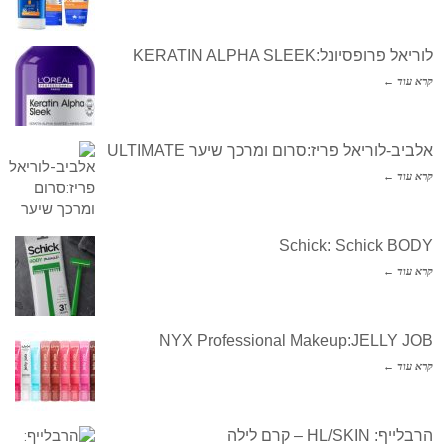
לוריאל פרופסיונל:KERATIN ALPHA SLEEK
קרא עוד ←
אלביב-לוריאל פריז:סרום ומרכך שיער ULTIMATE
קרא עוד ←
Schick: Schick BODY
קרא עוד ←
NYX Professional Makeup:JELLY JOB
קרא עוד ←
הרבלייף: HL/SKIN – קרם לילה