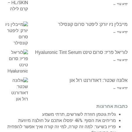
קרא עוד ←
מייבלין ניו יורק: ליפטר סרום קונסילר
קרא עוד ←
לוריאל פריז: סרום טינט Hyaluronic Tint Serum
קרא עוד ←
אלונה שכטר: דאודורנט רול און
קרא עוד ←
כתבות אחרונות
גלית גוטמן חוזרת לשורשים, תרתי משמע
מריחים את הסוף: 46% יפסלו אתכם על חולצה מיוזעת
פריז בשיער: למה זה קורה, למי זה קורה ואיך אפשר להפחית