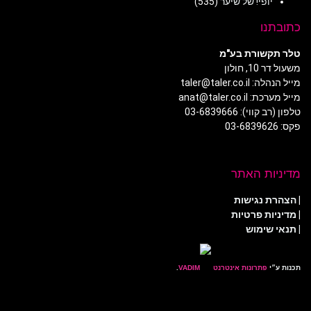
יופי! של שיער
(535)
כתובתנו
טלר תקשורת בע"מ
משעול דר 10, חולון
מייל הנהלה: taler@taler.co.il
מייל מערכת: anat@taler.co.il
טלפון (רב קווי): 03-6839666
פקס: 03-6839626
מדיניות האתר
|
הצהרת נגישות
|
מדיניות פרטיות
| תנאי שימוש
תכנות ע״י
פתרונות אינטרנט
.