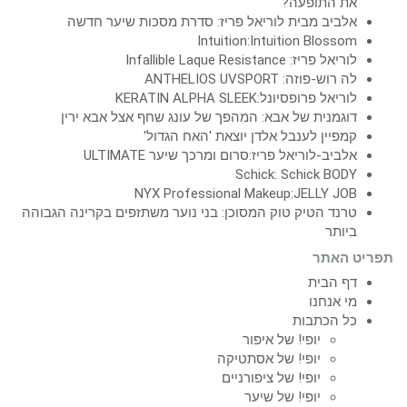
את התופעה?
אלביב מבית לוריאל פריז: סדרת מסכות שיער חדשה
Intuition:Intuition Blossom
לוריאל פריז: Infallible Laque Resistance
לה רוש-פוזה: ANTHELIOS UVSPORT
לוריאל פרופסיונל:KERATIN ALPHA SLEEK
דוגמנית של אבא: המהפך של עונג שחף אצל אבא ירין
קמפיין לענבל אלדן יוצאת 'האח הגדול'
אלביב-לוריאל פריז:סרום ומרכך שיער ULTIMATE
Schick: Schick BODY
NYX Professional Makeup:JELLY JOB
טרנד הטיק טוק המסוכן: בני נוער משתזפים בקרינה הגבוהה
ביותר
תפריט האתר
דף הבית
מי אנחנו
כל הכתבות
יופי! של איפור
יופי! של אסתטיקה
יופי! של ציפורניים
יופי! של שיער