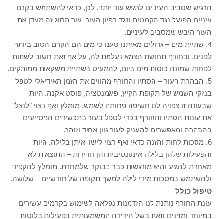
הרגיש שסביב העיניים לרגיש עוד יותר. לכן, כדאי להשתמש בקרם
עיניים הפועל נגד הקמטים ונגד רפיון העור, עור מסוג זה מעדן את
העור היבש שמסביב לעיניים.
4. שתיית מים – גדולים מאיתנו טענו כי מים הם הקרם הטוב ביותר
לפנים. ובחורף תחושת הצמא נעלמת לה, על אף זאת חשוב לשתות
לפחות שמונה כוסות מים ביום, להמעיט בשתיית משקאות ממותקים.
5. הבהרת העור – הסתיו והחורף מהווים את הזמן האידיאלי לטפל
בנזקי השמש של תקופת הקיץ, פיגמנטציה, פוסט אקנה. היות
שבעונה זו צפויה לנו חשיפה פחותה לשמש. מומלץ ואף רצוי "לנצל"
את עונות הסתיו והחורף בכדי לטפל בעור בתכשירים המסייעים
בהבהרה ומאפשרים להעניק לעור גוון אחיד וזוהר.
6. מסכות לחות והזנה כדאי ואף רצוי לישון איתן בלילה, היות
והפעילות שלהן בלילה אינטנסיבית והן חדירות – התוצאות לא
מאחרת להגיע והיא מורגשות כבר בבוקר שלמחרת. מומלץ להקפיד
ולהשתמש במסכות מידי לילה למשך תקופה של חודשיים – שלושה.
טיפול כולל
עונת החורף נותנת לנו הזדמנות נפלאה לשימוש בקרמים עשירים
במיוחד ומזינים וזאת בשל הירידה המשמעותית בפעילות בלוטות