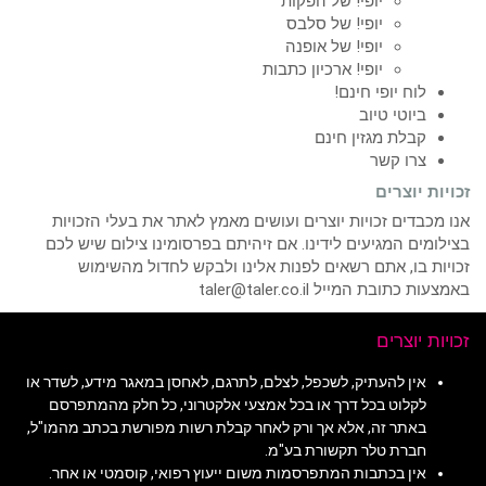
יופי! של הפקות
יופי! של סלבס
יופי! של אופנה
יופי! ארכיון כתבות
לוח יופי חינם!
ביוטי טיוב
קבלת מגזין חינם
צרו קשר
זכויות יוצרים
אנו מכבדים זכויות יוצרים ועושים מאמץ לאתר את בעלי הזכויות
בצילומים המגיעים לידינו. אם זיהיתם בפרסומינו צילום שיש לכם
זכויות בו, אתם רשאים לפנות אלינו ולבקש לחדול מהשימוש
באמצעות כתובת המייל taler@taler.co.il
זכויות יוצרים
אין להעתיק, לשכפל, לצלם, לתרגם, לאחסן במאגר מידע, לשדר או
לקלוט בכל דרך או בכל אמצעי אלקטרוני, כל חלק מהמתפרסם
באתר זה, אלא אך ורק לאחר קבלת רשות מפורשת בכתב מהמו"ל,
חברת טלר תקשורת בע"מ.
אין בכתבות המתפרסמות משום ייעוץ רפואי, קוסמטי או אחר.