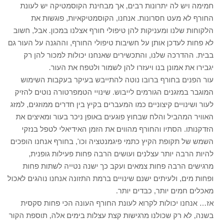
חמימה ויש לה יתרונות רבים, אך מבחינת הקוסמטיקה יש לעונת
החורף לא מעט חסרונות. אנחנו, הקוסמטיקאיות, פוגשות את
הלקוחות שלנו ומעניקות להן טיפולי חורף אצלנו במכון. אבל, חשוב
לא פחות לעדכן אותן על חשיבות טיפולי החורף, וההגנה על העור גם
בבית. ההדרכה שלנו, והתכשירים שאנחנו יכולות למכור להן רק
יגבירו את אמונן בנו ויעזרו להן לשמור ולטפח את העור.
עור הפנים בחורף ברובו נוטה להתייבש בעיקר בעקבות השימוש
המוגבר במזגנים הגורמים לייבוש. שינויי הטמפרטורה נוטים להזיק
לעור ושינויים קיצוניים כמו המעברים בקיץ בין חדרים ממוזגים, למזג
האוויר המהביל והלח שבחוץ פוגעים באופן ניכר בעור ומאיצים את
הזדקנותו. הסתיו והחורף מהווים את הזמן האידיאלי לטפל בנזקי
השמש של תקופת הקיץ כתמי פיגמנטציה וכו', בחורף אנחנו הופכים
להיות הרבה יותר עצלנים ועושים הרבה פחות פעילות גופנית,
מרגישים הרבה פחות צמאים ועקב כך ישנה נטייה לשתות פחות
ופחות מים, ולעיתים ישנם שינויים ברמת התזונה אנחנו נוהגים לאכול
מאכלים חמים יותר, כבדים יותר.
אז… אנחנו יכולות לקרוא לעונת החורף העונה הכי פחות סקסית
בשנה, לא רק שכולנו מרגישות קצת עצלות בימים אלה, תוספת הקור