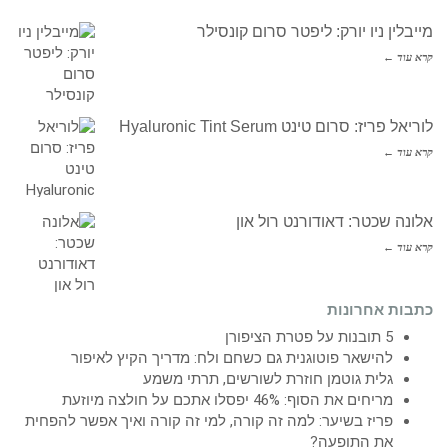
מייבלין ניו יורק: ליפטר סרום קונסילר
קרא עוד ←
לוריאל פריז: סרום טינט Hyaluronic Tint Serum
קרא עוד ←
אלונה שכטר: דאודורנט רול און
קרא עוד ←
כתבות אחרונות
5 תובנות על פטרת הציפורן
להישאר פוטוגנית גם כשחם ולח: מדריך הקיץ לאיפור
גלית גוטמן חוזרת לשורשים, תרתי משמע
מריחים את הסוף: 46% יפסלו אתכם על חולצה מיוזעת
פריז בשיער: למה זה קורה, למי זה קורה ואיך אפשר להפחית
את התופעה?