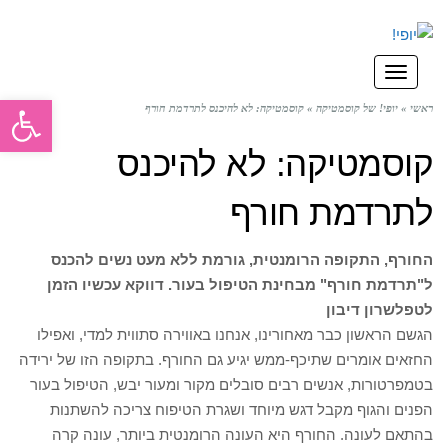
תפריט
פתח סרגל
ראשי
»
יופי! של קוסמטיקה
»
קוסמטיקה: לא להיכנס לתרדמת חורף
קוסמטיקה: לא להיכנס
לתרדמת חורף
החורף, התקופה הרומנטית, גורמת ללא מעט נשים להכנס
ל"תרדמת חורף" מבחינת הטיפול בעור. דווקא עכשיו הזמן
לטפל
שרון דיבון
הגשם הראשון כבר מאחורינו, אנחנו באווירה סתווית למדי, ואפילו
החזאים אומרים שתיכף-ממש יגיע גם החורף. בתקופה הזו של ירידה
בטמפרטורות, אנשים רבים סובלים מקור ומעור יבש, הטיפול בעור
הפנים והגוף מקבל דגש מיוחד ושגרת הטיפוח צריכה להשתנות
בהתאם לעונה. החורף היא העונה הרומנטית ביותר, עונה קרה