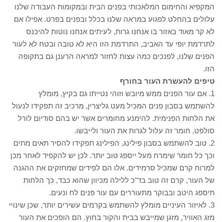
המקפיא והחימום המלאכותי בפנים הבית ובמקומות העבודה שלנו
עלולים בהחלט לפגוע במראה שלנו בכלל ובפנים בפרט. אפילו אם
לא קר מאוד באזור בו אנחנו גרות, לעיתים אנחנו נוטות להיכנס
לתרדמת יופי עד האביב, התרדמת הזו היא לא טובה ובטח לא לעור
הפנים שלנו, לפנכים כמה עצות לחזור למראה הרענן גם בתקופה
הזו.
טיפים להעשרת העור בחורף
1. אם עור הפנים ממש מיובש וזוהי נטייתו גם בקיץ, מומלץ
להשתמש בסבון פנים המכיל מעט גליצרין, מרכיב זה תפקידו לנעול
את הלחות הפנימית. להימנע מחומרים אשר יש בהם סודיום לורל
סולפט, חומר זה עלול לגרות את העור ולייבשו.
2. טוב להשתמש בסבון פילינג, הפילינג תפקידו להסיר תאים מתים
וכך כל חומר שימרח מעל ייספג טוב יותר. לכן יש להקפיד לאחר מכן
למרוח קרם שמכיל סרמידים. אלו הם לפידים שמחזקים את ההגנה
של העור, קרם זה טוב בד"כ ללילה מכיוון שהוא כבד, כך הלחות
תיספג היטב ובבוקר מתעוררים עם עור פנים לח ונעים.
3. לאיזור העיניים מומלץ להשתמש בקרמים עשירים יותר, שכן שינויי
מזג האוויר, מזגן שמייבש בבית והקור בחוץ. הם הופכים את העור