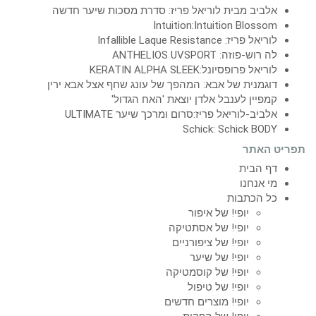
אלביב מבית לוריאל פריז: סדרת מסכות שיער חדשה
Intuition:Intuition Blossom
לוריאל פריז: Infallible Laque Resistance
לה רוש-פוזה: ANTHELIOS UVSPORT
לוריאל פרופסיונל:KERATIN ALPHA SLEEK
דוגמנית של אבא: המהפך של עונג שחף אצל אבא ירין
קמפיין לענבל אלדן יוצאת 'האח הגדול'
אלביב-לוריאל פריז:סרום ומרכך שיער ULTIMATE
Schick: Schick BODY
תפריט האתר
דף הבית
מי אנחנו
כל הכתבות
יופי! של איפור
יופי! של אסתטיקה
יופי! של ציפורניים
יופי! של שיער
יופי! של קוסמטיקה
יופי! של טיפול
יופי! מוצרים חדשים