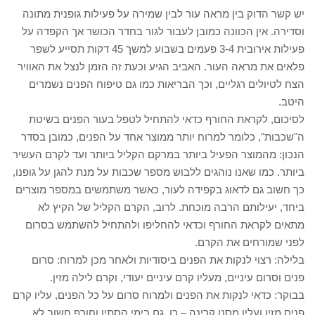
יש קשר הדוק בין מראה עור לבין שמירה על פעילות גופנית מתונה
וסדירה. אין הכוונה כמובן לעבור לגור בחדר הכושר אך הקפדה על
פעילות אירובית 3-4 פעמים בשבוע למשך 45 דקות תסייע לשפר
פלאים את מראה העור. האביב הגיע וכעת זה הזמן לנצל את האוויר
הצח לטיולים רגליים, וכך הבריאות כמו גם טיפוח הפנים נשמרים
היטב.
לסיכום, לקראת החורף כדאי להתחיל לטפל בעור הפנים בשיטת
ה"שכבות", כלומר למרוח יותר ממוצר אחד על הפנים, כמובן בסדר
הנכון: מהמוצר הפעיל ביותר במרקם הקליל ביותר ועד לקרם העשיר
ביותר. כמו שאנו נוהגים ללבוש מספר שכבות על מנת להגן על גופנו,
כך חשוב גם לדאוג בקפידה לעור, כאשר משתמשים במספר מוצרים
ביחד, יעילותם הרבה מוכחת. לרוב, הקרם הקליל של הקיץ לא
מתאים לקראת החורף וכדאי להחליפו ולהתחיל להשתמש בסרום
לפני שמורחים את הקרם.
בלילה: רצוי לנקות את הפנים ביסודיות ולאחר מכן למרוח: סרום
פנים וסרום עיניים, מעליו קרם עיניים יעודי, וקרם לילה מזין.
בבוקר: כדאי לנקות את הפנים ולמרוח סרום על כל הפנים, עליו קרם
פנים מזין ועליו מסנן קרינה – כן, גם בימי הסתיו וחורף חשוב לא