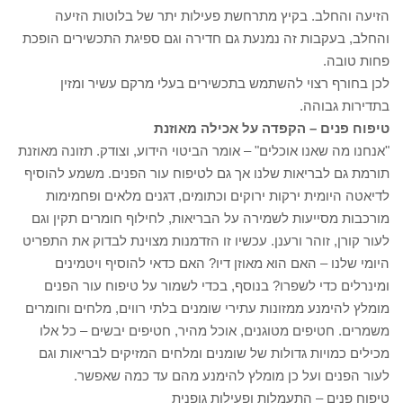
הזיעה והחלב. בקיץ מתרחשת פעילות יתר של בלוטות הזיעה
והחלב, בעקבות זה נמנעת גם חדירה וגם ספיגת התכשירים הופכת
פחות טובה.
לכן בחורף רצוי להשתמש בתכשירים בעלי מרקם עשיר ומזין
בתדירות גבוהה.
טיפוח פנים – הקפדה על אכילה מאוזנת
"אנחנו מה שאנו אוכלים" – אומר הביטוי הידוע, וצודק. תזונה מאוזנת
תורמת גם לבריאות שלנו אך גם לטיפוח עור הפנים. משמע להוסיף
לדיאטה היומית ירקות ירוקים וכתומים, דגנים מלאים ופחמימות
מורכבות מסייעות לשמירה על הבריאות, לחילוף חומרים תקין וגם
לעור קורן, זוהר ורענן. עכשיו זו הזדמנות מצוינת לבדוק את התפריט
היומי שלנו – האם הוא מאוזן דיו? האם כדאי להוסיף ויטמינים
ומינרלים כדי לשפרו? בנוסף, בכדי לשמור על טיפוח עור הפנים
מומלץ להימנע ממזונות עתירי שומנים בלתי רווים, מלחים וחומרים
משמרים. חטיפים מטוגנים, אוכל מהיר, חטיפים יבשים – כל אלו
מכילים כמויות גדולות של שומנים ומלחים המזיקים לבריאות וגם
לעור הפנים ועל כן מומלץ להימנע מהם עד כמה שאפשר.
טיפוח פנים – התעמלות ופעילות גופנית