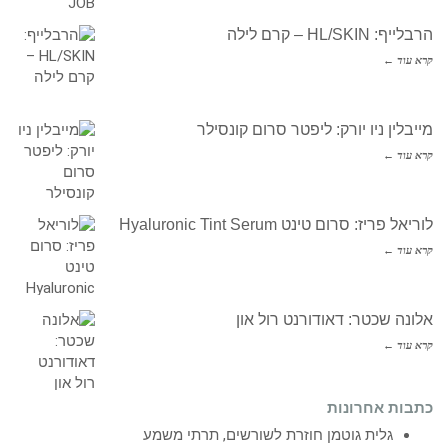
הרבלייף: HL/SKIN – קרם לילה
קרא עוד ←
מייבלין ניו יורק: ליפטר סרום קונסילר
קרא עוד ←
לוריאל פריז: סרום טינט Hyaluronic Tint Serum
קרא עוד ←
אלונה שכטר: דאודורנט רול און
קרא עוד ←
כתבות אחרונות
גלית גוטמן חוזרת לשורשים, תרתי משמע