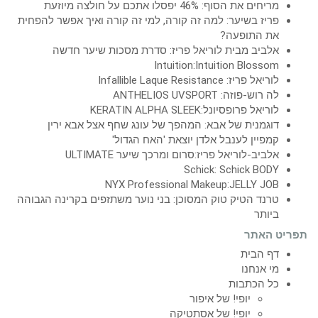
מריחים את הסוף: 46% יפסלו אתכם על חולצה מיוזעת
פריז בשיער: למה זה קורה, למי זה קורה ואיך אפשר להפחית
את התופעה?
אלביב מבית לוריאל פריז: סדרת מסכות שיער חדשה
Intuition:Intuition Blossom
לוריאל פריז: Infallible Laque Resistance
לה רוש-פוזה: ANTHELIOS UVSPORT
לוריאל פרופסיונל:KERATIN ALPHA SLEEK
דוגמנית של אבא: המהפך של עונג שחף אצל אבא ירין
קמפיין לענבל אלדן יוצאת 'האח הגדול'
אלביב-לוריאל פריז:סרום ומרכך שיער ULTIMATE
Schick: Schick BODY
NYX Professional Makeup:JELLY JOB
טרנד הטיק טוק המסוכן: בני נוער משתזפים בקרינה הגבוהה
ביותר
תפריט האתר
דף הבית
מי אנחנו
כל הכתבות
יופי! של איפור
יופי! של אסתטיקה