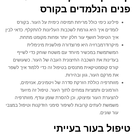
פנים הנלמדים בקורס
פילינג כימי כולל מריחת תמיסה כימית על העור. בקורס
לומדים איך היא גורמת לשכבות העליונות להתקלף. כדאי לבין
איך הטיפול חושף עור חלק יותר ופחות מקומט מתחת.
מיקרודרמברזיה היא פרוצדורה פולשנית מינימלית
המשתמשת במכשיר מיוחד עם משטח שוחק כדי לשייף
בעדינות את השכבה החיצונית העבה של העור. כשעושים
קורס קוסמטיקאית מתנסים בטיפול זה כדי ללמוד איך לשפר
את מרקם העור, גוון ובהירות.
מזותרפיה כוללת הזרקת סדרה של ויטמינים, אנזימים,
הורמונים ותמציות צמחים לתוך העור. טיפול זה מיועד
להצערת העור ומיצוקו, וכן להסרת שומן עודף. מזותרפיה
משמשת לעתים קרובות לשיפור סימני הזדקנות וטיפול במצבי
עור שונים.
טיפול בעור בעייתי