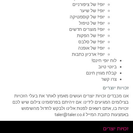
יופי! של ציפורניים
יופי! של שיער
יופי! של קוסמטיקה
יופי! של טיפול
יופי! מוצרים חדשים
יופי! של הפקות
יופי! של סלבס
יופי! של אופנה
יופי! ארכיון כתבות
לוח יופי חינם!
ביוטי טיוב
קבלת מגזין חינם
צרו קשר
זכויות יוצרים
אנו מכבדים זכויות יוצרים ועושים מאמץ לאתר את בעלי הזכויות
בצילומים המגיעים לידינו. אם זיהיתם בפרסומינו צילום שיש לכם
זכויות בו, אתם רשאים לפנות אלינו ולבקש לחדול מהשימוש
באמצעות כתובת המייל taler@taler.co.il
זכויות יוצרים