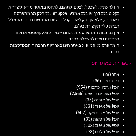
אין להעתיק, לשכפל, לצלם, לתרגם, לאחסן במאגר מידע, לשדר או
לקלוט בכל דרך או בכל אמצעי אלקטרוני, כל חלק מהמתפרסם
באתר זה, אלא אך ורק לאחר קבלת רשות מפורשת בכתב מהמו"ל,
חברת טלר תקשורת בע"מ.
אין בכתבות המתפרסמות משום ייעוץ רפואי, קוסמטי או אחר.
הכתבות נועדו להשכלה בלבד.
חומר פרסומי המופיע באתר הינו באחריות החברות המפרסמות
בלבד.
קטגוריות באתר יופי
אחר
(28)
ביוטי טיוב
(36)
יופי! ארכיון כתבות
(954)
יופי! מוצרים חדשים
(2,566)
יופי! של אופנה
(35)
יופי! של איפור
(631)
יופי! של אסתטיקה
(502)
יופי! של הפקות
(33)
יופי! של טיפול
(502)
יופי! של סלבס
(73)