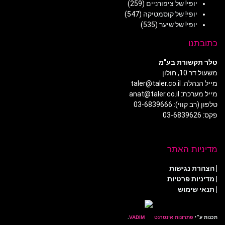
יופי! של ציפורניים
(259)
יופי! של קוסמטיקה
(547)
יופי! של שיער
(535)
כתובתנו
טלר תקשורת בע"מ
משעול דר 10, חולון
מייל הנהלה: taler@taler.co.il
מייל מערכת: anat@taler.co.il
טלפון (רב קווי): 03-6839666
פקס: 03-6839626
מדיניות האתר
|
הצהרת נגישות
|
מדיניות פרטיות
| תנאי שימוש
תכנות ע״י
פתרונות אינטרנט
.