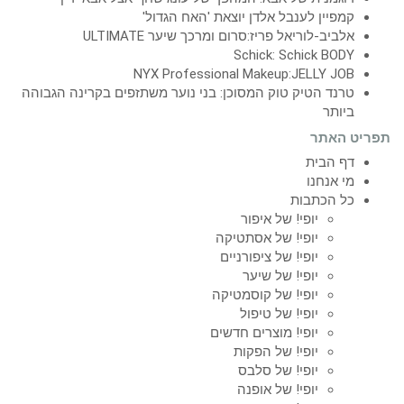
קמפיין לענבל אלדן יוצאת 'האח הגדול'
אלביב-לוריאל פריז:סרום ומרכך שיער ULTIMATE
Schick: Schick BODY
NYX Professional Makeup:JELLY JOB
טרנד הטיק טוק המסוכן: בני נוער משתזפים בקרינה הגבוהה
ביותר
תפריט האתר
דף הבית
מי אנחנו
כל הכתבות
יופי! של איפור
יופי! של אסתטיקה
יופי! של ציפורניים
יופי! של שיער
יופי! של קוסמטיקה
יופי! של טיפול
יופי! מוצרים חדשים
יופי! של הפקות
יופי! של סלבס
יופי! של אופנה