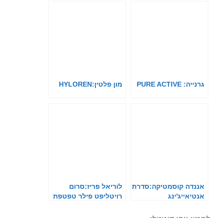
גרנייה: PURE ACTIVE
מון פלטין:HYLOREN
אננדה קוסמטיקה:סדרת
לוריאל פריז:סרום
אנטיאייג'ינג
רויטליפט פילר טפטפת