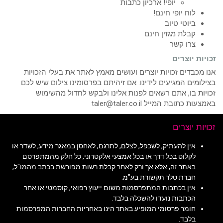
יופי! ארכיון כתבות
לוח יופי חינם!
ביוטי טיוב
קבלת מגזין חינם
צרו קשר
זכויות יוצרים
אנו מכבדים זכויות יוצרים ועושים מאמץ לאתר את בעלי הזכויות
בצילומים המגיעים לידינו. אם זיהיתם בפרסומינו צילום שיש לכם
זכויות בו, אתם רשאים לפנות אלינו ולבקש לחדול מהשימוש
באמצעות כתובת המייל taler@taler.co.il
זכויות יוצרים
אין להעתיק, לשכפל, לצלם, לתרגם, לאחסן במאגר מידע, לשדר או
לקלוט בכל דרך או בכל אמצעי אלקטרוני, כל חלק מהמתפרסם
באתר זה, אלא אך ורק לאחר קבלת רשות מפורשת בכתב מהמו"ל,
חברת טלר תקשורת בע"מ.
אין בכתבות המתפרסמות משום ייעוץ רפואי, קוסמטי או אחר.
הכתבות נועדו להשכלה בלבד.
חומר פרסומי המופיע באתר הינו באחריות החברות המפרסמות
בלבד.