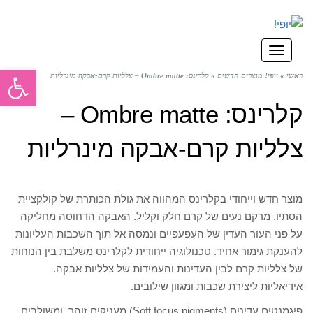
תפריט
פתח סרגל
ראשי
»
יופי! מוצרים חדשים
»
קלרינס: Ombre matte – צלליות קרם-אבקה מינרליות
קלרינס: Ombre matte –
צלליות קרם-אבקה מינרליות
מוצר חדש וייחודי בקלרינס המהווה את גולת הכותרת של קולקציית
הסתיו. מרקם נעים של קרם חלק וקליל. האבקה הדחוסה מחליקה
על פני העור העדין של העפעפיים ונמסה אל תוך השכבות העליונות
להענקת גימור אחיד. טכנולוגיה ייחודית לקלרינס משלבת בין הנוחות
של צלליות קרם לבין העדינות והעמידות של צלליות אבקה.
אידיאליות ליצירת שכבות ומגוון שילובים.
פיגמנטים עדינים (Soft focus pigments) מעניקים זוהר, ומשולבים