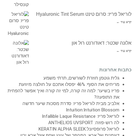
לוריאל פריז: סרום טינט Hyaluronic Tint Serum
קרא עוד ←
אלונה שכטר: דאודורנט רול און
קרא עוד ←
כתבות אחרונות
גלית גוטמן חוזרת לשורשים, תרתי משמע
מריחים את הסוף: 46% יפסלו אתכם על חולצה מיוזעת
פריז בשיער: למה זה קורה, למי זה קורה ואיך אפשר להפחית
את התופעה?
אלביב מבית לוריאל פריז: סדרת מסכות שיער חדשה
Intuition:Intuition Blossom
לוריאל פריז: Infallible Laque Resistance
לה רוש-פוזה: ANTHELIOS UVSPORT
לוריאל פרופסיונל:KERATIN ALPHA SLEEK
דוגמנית של אבא: המהפך של עונג שחף אצל אבא ירין