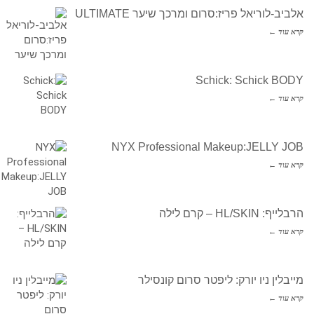
אלביב-לוריאל פריז:סרום ומרכך שיער ULTIMATE
קרא עוד ←
Schick: Schick BODY
קרא עוד ←
NYX Professional Makeup:JELLY JOB
קרא עוד ←
הרבלייף: HL/SKIN – קרם לילה
קרא עוד ←
מייבלין ניו יורק: ליפטר סרום קונסילר
קרא עוד ←