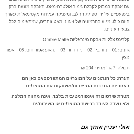
עם אבקת במבוק לקבלת גימור אולטרה-מאט. האבקה מונעת ברק
בעפעפיים על ידי ספיגת החלב, ומעניקה עמידות מקסימאלית לאורך
היום כולו. מגיע בהרמוניה של 4 גווני מאט זוהרים, שמתאימים לכל
צבעי העיניים.
קלרינס צלליות אבקה מינראליות Ombre Matte
גוונים: 01 – ניוד בז', 02 – ניוד ורוד, 03 – טואופ אפור חום, 05 – אפור
נוצץ
תכולה: 7 גר' מחיר: 204 ₪
הערה: כל הנתונים על המוצר/ים המתפרסם/ים כאן הם
באחריות החברות המייצרות/משווקות את המוצר/ים
מטרת פירסום זה אינפורמטיבית בלבד, אינה מהווה המלצה,
ולא נועדה לעודד רכישת המוצר/ים או השירות/ים
אולי יעניין אותך גם